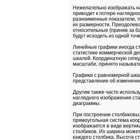
Нежелательно изображать на 
приводит к потере наглядно
разноименные показатели, то
их размерности. Преодолева
относительные (приняв за ба
будут исходить из одной точ
Линейные графики иногда ст
статистике коммерческой дея
шкалой. Координатную сетку
масштабе, принято называт
Графики с равномерной шкал
представление об изменени
Другим также часто использ
наглядного изображения ст
диаграммы.
При построении столбиковых
прямоугольная система коор
изображается в виде вертик
столбиков. Их ширина может
каждого столбика. Высота ст