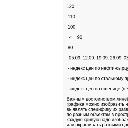
120          
 110          
 100          
  <     90          
 80          
  05.09. 12.09. 19.09. 26.09. 0
 - индекс цен по нефти-сырцу
 - индекс цен по стальному п
 - индекс цен по пшенице (в 
Важным достоинством линейн
графика можно изобразить не
выявлять специфику их разв
по разным объектам в простр
каждую кривую надо изобража
или окрашивать разными цв