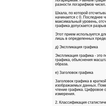
логарифмам. Равным графиче
разности логарифмов чисел.
Шкала, по которой отсчитыва
начинается с 0. Последнее ч
максимальный уровень, отсч
графика допускается разры
Этот прием используется дл
лишь в определенных преде
д) Экспликация графика
Экспликация графика - это п
графика, объяснения масшта
образа.
е) Заголовок графика
Заголовок графика в кратко
изображаемых данных. Поми
чтение графика. Цифровое 
измерения.
2. Классификация статистич