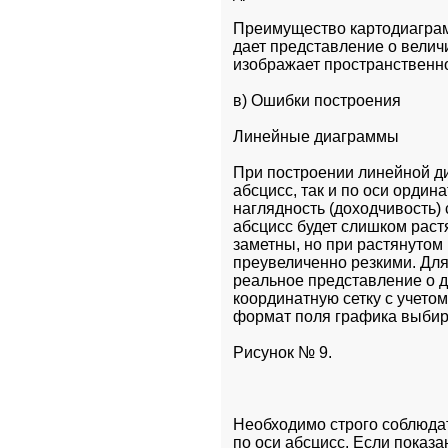
Преимущество картодиаграмм
дает представление о величи
изображает пространственн
в) Ошибки построения
Линейные диаграммы
При построении линейной д
абсцисс, так и по оси ордин
наглядность (доходчивость) 
абсцисс будет слишком растя
заметны, но при растянутом
преувеличенно резкими. Для
реальное представление о д
координатную сетку с учетом
формат поля графика выбирае
Рисунок № 9.
Необходимо строго соблюдат
по оси абсцисс. Если показа