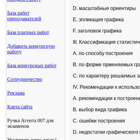
D. масштабные ориентиры 
База работ
преподавателей
E. эпликация графика
F. заголовок графика
База платных работ
III. Классификация статисти
Добавить конкурсную
работу
A. по способу построения 
B. по форме прменяемых гр
База конкурсных работ
C. по характеру решаемых з
Сотрудничество
IV. Рекомендации к использ
Реклама
A. рекомендации к построен
Карта сайта
B. выбор вида графика 
Ручка Агента 007 для
C. ошибки построения 
экзаменов
D. недостатки графического 
Увеличить член, грудь!