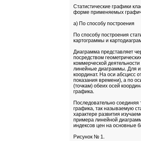
Статистические графики кла
форме применяемых графиче
а) По способу построения
По способу построения стат
картограммы и картодиагра
Диаграмма представляет чер
посредством геометрических 
коммерческой деятельности 
линейные диаграммы. Для и
координат. На оси абсцисс 
показания времени), а по ос
(точкам) обеих осей коорди
графика.
Последовательно соединяя т
графика, так называемую ста
характере развития изучаемо
примера линейной диаграмм
индексов цен на основные б
Рисунок № 1.