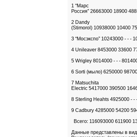
1 “Марс

Россия” 26663000 18900 488
2 Dandy

(Stimorol) 10938000 10400 7
3 “Мосэкспо” 10243000 - - - 
4 Unileaver 8453000 33600 7
5 Wrigley 8014000 - - - 80140
6 Sorti (мыло) 6250000 9870
7 Matsuchita

Electric 5417000 390500 16
8 Sterling Heahts 4925000 - -
9 Cadbury 4285000 54200 5
  Всего: 116093000 611900 
Данные представлены в вид