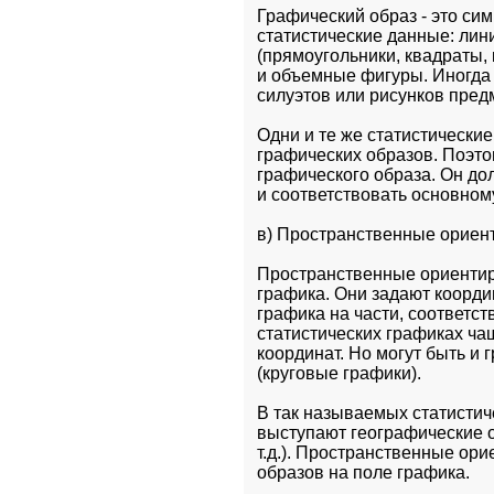
Графический образ - это си
статистические данные: лини
(прямоугольники, квадраты, к
и объемные фигуры. Иногда 
силуэтов или рисунков пред
Одни и те же статистически
графических образов. Поэто
графического образа. Он до
и соответствовать основном
в) Пространственные ориен
Пространственные ориентир
графика. Они задают коорди
графика на части, соответс
статистических графиках ча
координат. Но могут быть и
(круговые графики).
В так называемых статистич
выступают географические о
т.д.). Пространственные ор
образов на поле графика.