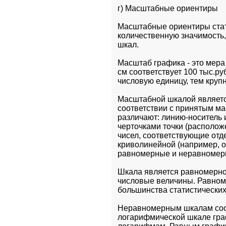
г) Масштабные ориентиры
Масштабные ориентиры стат
количественную значимость
шкал.
Масштаб графика - это мера
см соответствует 100 тыс.руб
числовую единицу, тем круп
Масштабной шкалой является
соответствии с принятым ма
различают: линию-носитель
черточками точки (располож
чисел, соответствующие отд
криволинейной (например, о
равномерные и неравномер
Шкала является равномерно
числовые величины. Равном
большинства статистических
Неравномерным шкалам соот
логарифмической шкале граф