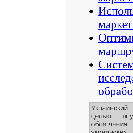
Исполь
маркет
Оптими
маршру
Систем
исслед
обрабо
Украинский
целью поу
облегчени
украински