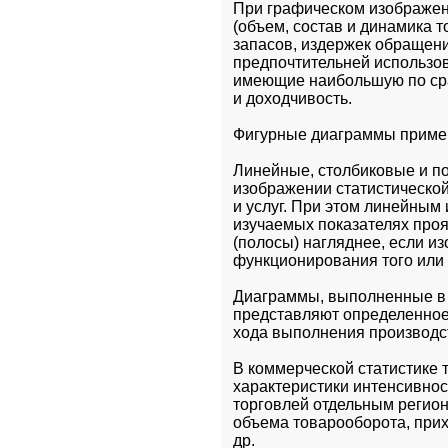
При графическом изображен
(объем, состав и динамика 
запасов, издержек обращения
предпочтительней использов
имеющие наибольшую по сра
и доходчивость.
Фигурные диаграммы примен
Линейные, столбиковые и п
изображении статистической
и услуг. При этом линейным
изучаемых показателях проя
(полосы) нагляднее, если из
функционирования того или 
Диаграммы, выполненные в 
представляют определенное 
хода выполнения производс
В коммерческой статистике 
характеристики интенсивнос
торговлей отдельным регио
объема товарооборота, прих
др.