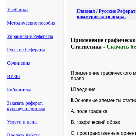
Учебники
Главная
/
Русские Рефера
коммерческого права.
Методические пособия
Украинские Рефераты
Применение графическог
Статистика -
Скачать б
Русские Рефераты
Сочинения
Применение графического ме
ВУЗЫ
права 
I.Введение 
Библиотека
II.Основные элементы стати
Заказать реферат,
курсовую, диплом
A. поле графика 
Услуги и цены
B. графический образ 
C. пространственные ориен
Продать Работу