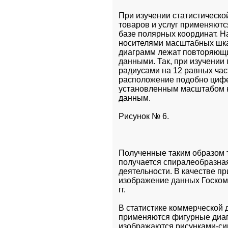
При изучении статистическо
товаров и услуг применяютс
базе полярных координат. На
носителями масштабных шка
диаграмм лежат повторяющи
данными. Так, при изучении
радиусами на 12 равных част
расположение подобно цифер
установленным масштабом н
данным.
Рисунок № 6.
Полученные таким образом т
получается спиралеобразна
деятельности. В качестве п
изображение данных Госкомс
гг.
В статистике коммерческой д
применяются фигурные диаг
изображаются рисунками-сим