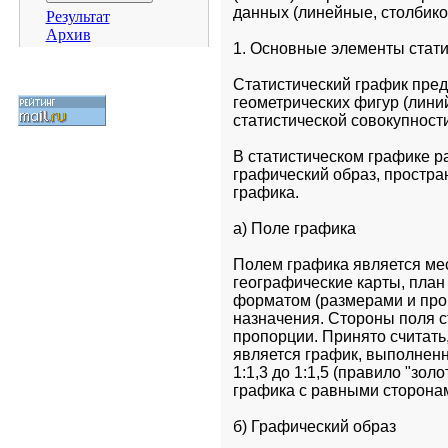
данных (линейные, столбико
Результат
Архив
1. Основные элементы стати
Статистический график пред
геометрических фигур (линий
статистической совокупност
В статистическом графике р
графический образ, простра
графика.
а) Поле графика
Полем графика является мест
географические карты, план 
форматом (размерами и проп
назначения. Стороны поля с
пропорции. Принято считать
является график, выполненн
1:1,3 до 1:1,5 (правило "зол
графика с равными сторонам
б) Графический образ