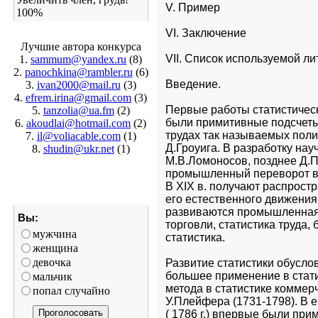
V. Пример 
100%
VI. Заключение 
Лучшие автора конкурса
VII. Список используемой л
1.
sammum@yandex.ru
(8)
2.
panochkina@rambler.ru
(6)
Введение.
3.
ivan2000@mail.ru
(3)
4.
efrem.irina@gmail.com
(3)
Первые работы статистическо
5.
tanzolia@ua.fm
(2)
были примитивные подсчеты, 
6.
akoudlai@hotmail.com
(2)
трудах так называемых полит
7.
il@voliacable.com
(1)
Д.Гроуига. В разработку нау
8.
shudin@ukr.net
(1)
М.В.Ломоносов, позднее Д.П
промышленный переворот в А
В XIX в. получают распрост
его естественного движения
развиваются промышленная, 
Вы:
торговли, статистика труда,
мужчина
статистика.
женщина
девочка
Развитие статистики обуслов
большее применение в стати
мальчик
метода в статистике коммерч
попал случайно
У.Плейфера (1731-1798). В е
( 1786 г.) впервые были пр