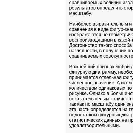
сравниваемых величин извле
результатов определить стор
масштабу.
Наиболее выразительным и 
сравнения в виде фигур-знак
изображаются не геометриче
воспроизводящими в какой-т
Достоинство такого способа
наглядности, в получении п
сравниваемых совокупносте
Важнейший признак любой д
фигурную диаграмму, необхо
принимается отдельная фигу
численное значение. А иссл
количеством одинаковых по 
рисунке. Однако в большинст
показатель целым количество
так как по масштабу один з
эта часть определяется на г
недостатком фигурных диагр
статистических данных не пр
удовлетворительными.