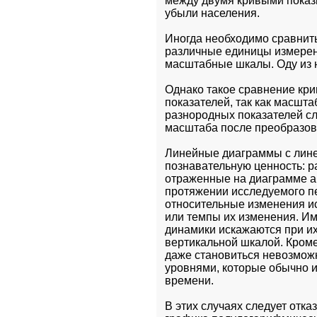
между двумя кривыми показы
убыли населения.
Иногда необходимо сравнить
различные единицы измерения
масштабные шкалы. Оду из н
Однако такое сравнение кри
показателей, так как масшт
разнородных показателей сл
масштаба после преобразов
Линейные диаграммы с лине
познавательную ценность: р
отраженные на диаграмме а
протяжении исследуемого пе
относительные изменения ис
или темпы их изменения. Им
динамики искажаются при их
вертикальной шкалой. Кроме 
даже становиться невозмож
уровнями, которые обычно и
времени.
В этих случаях следует отка