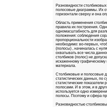
Разновидности столбиковых
полосовые диаграммы. Их от
горизонтали сверху и она оп
Область применения столбик
правила их построения. Одн
одномасштабность для разли
положения: соблюдения сораз
пропорциональности изобра
необходимо: во-первых, что
(полосы) , начиналась с нуля
охватывать все числа данног
столбиков (полос) не допус
искаженному графическому 
материала.
Столбиковые и полосовые д
статистических данных, по 
статистические показатели р
полосами. И в этом, и в дру
используется одно измерени
полосы. Поэтому и сфера пр
Разновидностью столбиковы