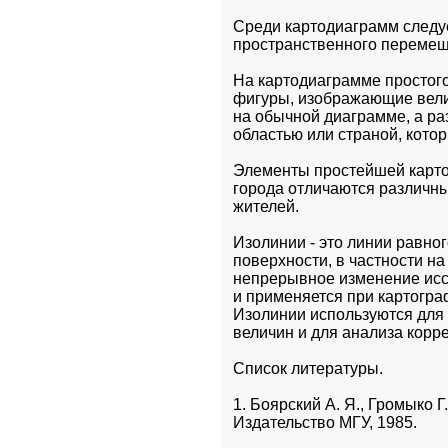
Среди картодиаграмм следуе
пространственного перемеще
На картодиаграмме простого
фигуры, изображающие велич
на обычной диаграмме, а раз
областью или страной, кото
Элементы простейшей картод
города отличаются различны
жителей.
Изолинии - это линии равног
поверхности, в частности на
непрерывное изменение исс
и применяется при картогра
Изолинии используются для 
величин и для анализа корр
Список литературы.
1. Боярский А. Я., Громыко Г.
Издательство МГУ, 1985.