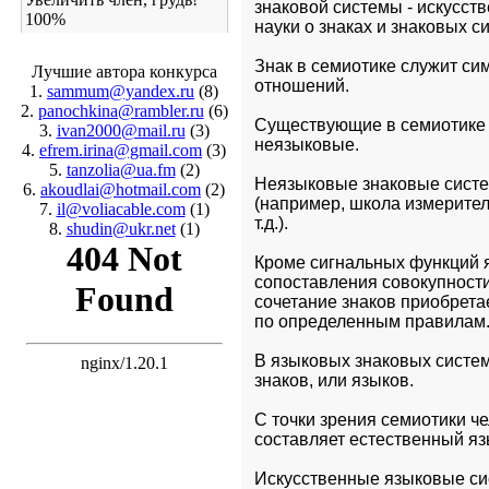
знаковой системы - искусств
100%
науки о знаках и знаковых си
Знак в семиотике служит си
Лучшие автора конкурса
отношений.
1.
sammum@yandex.ru
(8)
2.
panochkina@rambler.ru
(6)
Существующие в семиотике 
3.
ivan2000@mail.ru
(3)
неязыковые. 
4.
efrem.irina@gmail.com
(3)
5.
tanzolia@ua.fm
(2)
Неязыковые знаковые систе
6.
akoudlai@hotmail.com
(2)
(например, школа измеритель
7.
il@voliacable.com
(1)
т.д.).
8.
shudin@ukr.net
(1)
Кроме сигнальных функций 
сопоставления совокупности 
сочетание знаков приобретае
по определенным правилам
В языковых знаковых систем
знаков, или языков.
С точки зрения семиотики ч
составляет естественный яз
Искусственные языковые сис