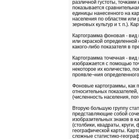
различной густоты, точками
показывается сравнительная
единицы нанесенного на кар
населения по областям или 
зерновых культур и т. п.). 
Картограмма фоновая - вид 
или окраской определенной
какого-либо показателя в п
Картограмма точечная - вид
изображается с помощью точ
некоторое их количество, по
проявле¬ния определенного
Фоновые картограммы, как п
относительных показателей,
(численность населения, погол
Вторую большую группу стат
представляющие собой сочет
изобразительных знаков в 
(столбики, квадраты, круги,
географической карты. Карт
сложные статистико-географ