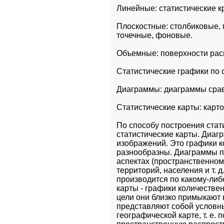
Линейные: статистические к
Плоскостные: столбиковые, 
точечные, фоновые.
Объемные: поверхности рас
Статистические графики по 
Диаграммы: диаграммы срав
Статистические карты: карт
По способу построения стат
статистические карты. Диаг
изображений. Это графики к
разнообразны. Диаграммы п
аспектах (пространственном,
территорий, населения и т. 
производится по какому-либ
карты - графики количестве
цели они близко примыкают 
представляют собой условны
географической карте, т. е.