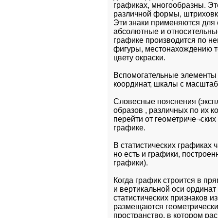
графиках, многообразны. Это
различной формы, штриховки 
Эти знаки применяются для 
абсолютные и относительны
графике производится по не
фигуры, местонахождению точ
цвету окраски.
Вспомогательные элементы в
координат, шкалы с масштаба
Словесные пояснения (эксп
образов , различных по их к
перейти от геометриче¬ских
графике.
В статистических графиках 
но есть и графики, построе
графики).
Когда график строится в пря
и вертикальной оси ординат
статистических признаков и
размещаются геометрические
пространство, в котором ра