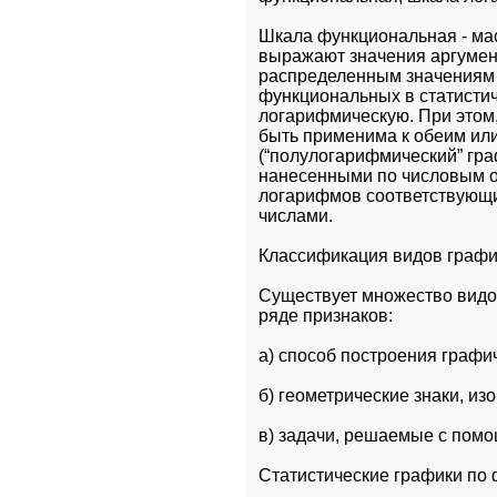
Шкала функциональная - мас
выражают значения аргумент
распределенным значениям н
функциональных в статисти
логарифмическую. При этом,
быть применима к обеим или 
(“полулогарифмический” гра
нанесенными по числовым о
логарифмов соответствующих
числами.
Классификация видов графи
Существует множество видо
ряде признаков: 
а) способ построения графи
б) геометрические знаки, и
в) задачи, решаемые с пом
Статистические графики по 