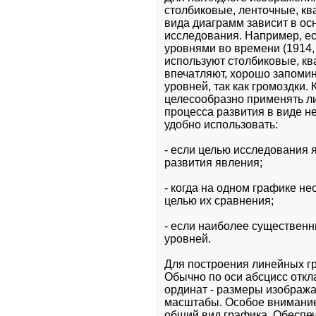
столбиковые, ленточные, кв
вида диаграмм зависит в ос
исследования. Например, ес
уровнями во времени (1914, 1
используют столбиковые, кв
впечатляют, хорошо запомин
уровней, так как громоздки. 
целесообразно применять л
процесса развития в виде н
удобно использовать:
- если целью исследования 
развития явления;
- когда на одном графике не
целью их сравнения;
- если наиболее существенн
уровней.
Для построения линейных гр
Обычно по оси абсцисс отклад
ординат - размеры изобража
масштабы. Особое внимание с
общий вид графика. Обеспе