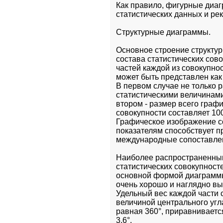
Как правило, фигурные диа
статистических данных и ре
Структурные диаграммы.
Основное строение структур
состава статистических сов
частей каждой из совокупнос
может быть представлен как
В первом случае не только 
статистическими величинами
втором - размер всего графи
совокупности составляет 100
Графическое изображение с
показателям способствует п
международные сопоставлен
Наиболее распространенным
статистических совокупносте
основной формой диаграммы 
очень хорошо и наглядно вы
Удельный вес каждой части 
величиной центрального угла
равная 360°, приравниваетс
3,6°.