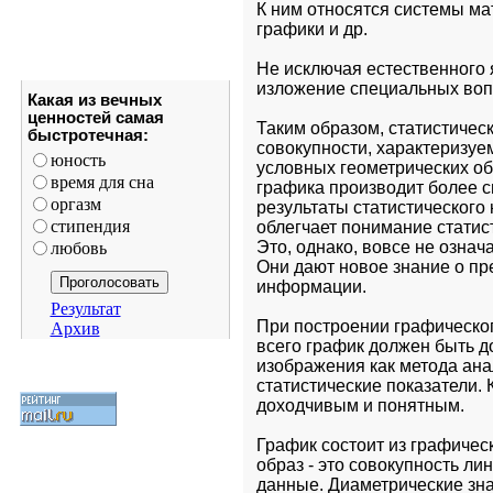
К ним относятся системы мат
графики и др.
Не исключая естественного 
изложение специальных воп
Какая из вечных
ценностей самая
Таким образом, статистическ
быстротечная:
совокупности, характеризу
юность
условных геометрических об
время для сна
графика производит более с
оргазм
результаты статистического 
стипендия
облегчает понимание статист
Это, однако, вовсе не означ
любовь
Они дают новое знание о пр
информации. 
Результат
При построении графическог
Архив
всего график должен быть до
изображения как метода анал
статистические показатели. 
доходчивым и понятным.
График состоит из графичес
образ - это совокупность ли
данные. Диаметрические зна