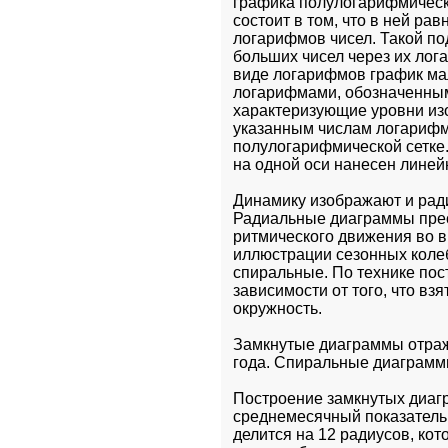
графика полулогарифмическ
состоит в том, что в ней р
логарифмов чисел. Такой п
больших чисел через их лог
виде логарифмов график мал
логарифмами, обозначенными
характеризующие уровни изо
указанным числам логарифмо
полулогарифмической сетке.
на одной оси нанесен линей
Динамику изображают и рад
Радиальные диаграммы прес
ритмического движения во в
иллюстрации сезонных коле
спиральные. По технике пос
зависимости от того, что взят
окружность.
Замкнутые диаграммы отража
года. Спиральные диаграммы
Построение замкнутых диагр
среднемесячный показатель п
делится на 12 радиусов, кот