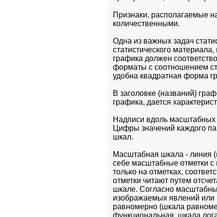
Признаки, располагаемые на
количественными.
Одна из важных задач статис
статистического материала, 
графика должен соответство
форматы с соотношением стор
удобна квадратная форма г
В заголовке (названий) гра
графика, дается характерист
Надписи вдоль масштабных ш
Цифры значений каждого па
шкал.
Масштабная шкала - линия (
себе масштабные отметки с 
только на отметках, соотве
отметки читают путем отсче
шкале. Согласно масштабны
изображаемых явлений или 
равномерно (шкала равноме
функциональная, шкала лог