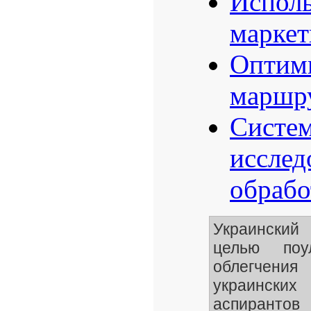
Исполь
маркет
Оптими
маршру
Систем
исслед
обрабо
Украинский
целью поу
облегчени
украинских
аспирантов