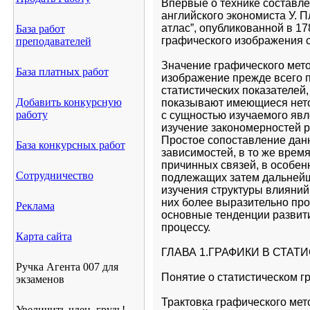
Впервые о технике составле
английского экономиста У. 
атлас”, опубликованной в 1
База работ
графического изображения с
преподавателей
Значение графического мето
База платных работ
изображение прежде всего п
статистических показателей,
Добавить конкурсную
показывают имеющиеся нето
работу
с сущностью изучаемого яв
изучение закономерностей р
Простое сопоставление данн
База конкурсных работ
зависимостей, в то же врем
причинных связей, в особен
Сотрудничество
подлежащих затем дальнейше
изучения структуры влияний
них более выразительно про
Реклама
основные тенденции развити
процессу.
Карта сайта
ГЛАВА 1.ГРАФИКИ В СТАТИ
Ручка Агента 007 для
Понятие о статистическом г
экзаменов
Трактовка графического мет
Увеличить член, грудь!