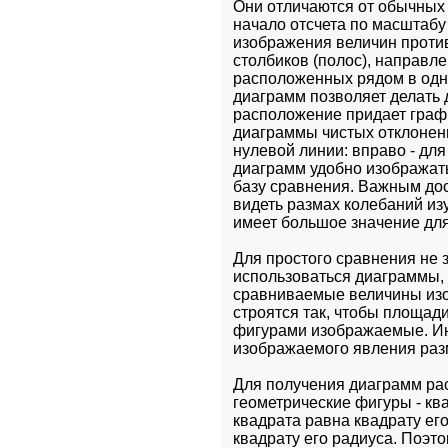
Они отличаются от обычных
начало отсчета по масштабу
изображения величин против
столбиков (полос), направл
расположенных рядом в одно
диаграмм позволяет делать 
расположение придает графи
диаграммы чистых отклонени
нулевой линии: вправо - для
диаграмм удобно изображать 
базу сравнения. Важным до
видеть размах колебаний изу
имеет большое значение для
Для простого сравнения не з
использоваться диаграммы, п
сравниваемые величины изо
строятся так, чтобы площади
фигурами изображаемые. Ин
изображаемого явления раз
Для получения диаграмм ра
геометрические фигуры - квад
квадрата равна квадрату ег
квадрату его радиуса. Поэт