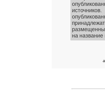
опубликов
источников.
опублико
принадлежа
размещенные
на название 
4