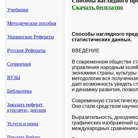
Способы наглядного пре
Скачать бесплатно
Учебники
Методические пособия
Способы наглядного пред
Украинские Рефераты
статистических данных.
Русские Рефераты
ВВЕДЕНИЕ
В современном обществе ста
Сочинения
управления народным хозяй
экономики страны, культуры
ВУЗЫ
методологии вся полученная
дает возможность увидеть с
и динамику развития, позво
Библиотека
Современную статистическую
Заказать реферат,
Они стали средством научн
курсовую, диплом
Выразительность, доходчивос
графических изображений сд
Услуги и цены
международных сравнениях 
Продать Работу