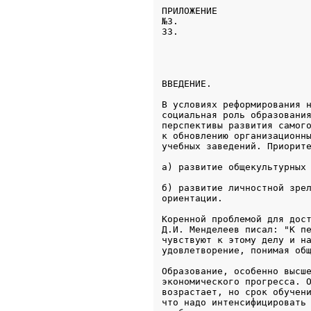
ПРИЛОЖЕНИЕ

№3.                 

33.
ВВЕДЕНИЕ.
В условиях реформирования н
социальная роль образования
перспективы развития самого
к обновлению организационны
учебных заведений. Приорит
а) развитие общекультурных
б) развитие личностной зрел
ориентации.
Коренной проблемой для дост
Д.И. Менделеев писал: "К пе
чувствуют к этому делу и на
удовлетворение, понимая об
Образование, особенно высше
экономического прогресса. О
возрастает, но срок обучени
что надо интенсифицировать 