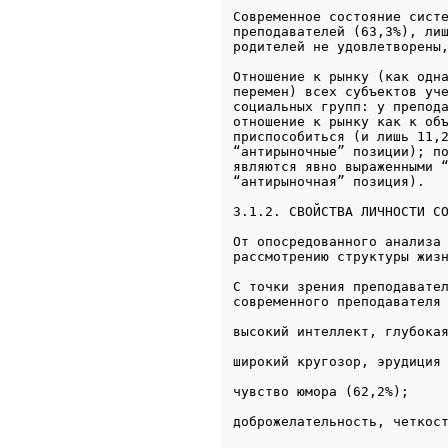
Современное состояние систе
преподавателей (63,3%), лиш
родителей не удовлетворены
Отношение к рынку (как одна
перемен) всех субъектов уче
социальных групп: у препода
отношение к рынку как к объ
приспособиться (и лишь 11,2
“антирыночные” позиции); по
являются явно выраженными “
3.1.2. СВОЙСТВА ЛИЧНОСТИ С
От опосредованного анализа 
рассмотрению структуры жиз
С точки зрения преподавател
современного преподавателя
высокий интеллект, глубока
широкий кругозор, эрудиция
чувство юмора (62,2%);
доброжелательность, четкос