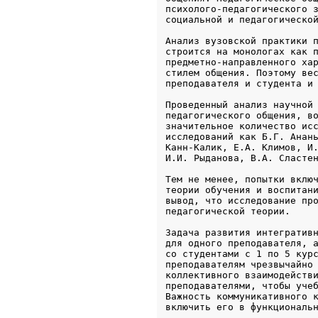
психолого-педагогического з
социальной и педагогическо
Анализ вузовской практики п
строится на монологах как п
предметно-направленного хар
стилем общения. Поэтому вес
преподавателя и студента и
Проведенный анализ научной 
педагогического общения, во
значительное количество исс
исследований как Б.Г. Анань
Канн-Калик, Е.А. Климов, И.
И.И. Рыданова, В.А. Сласте
Тем не менее, попытки включ
теории обучения и воспитани
вывод, что исследование про
педагогической теории.
Задача развития интегративн
для одного преподавателя, а
со студентами с 1 по 5 курс
преподавателям чрезвычайно 
коллективного взаимодействи
преподавателями, чтобы учеб
Важность коммуникативного к
включить его в функциональ