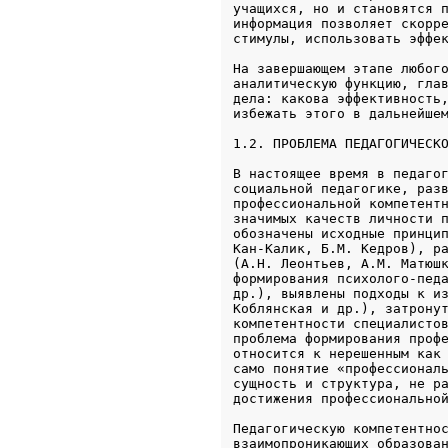
учащихся, но и становятся п
информация позволяет скорре
стимулы, использовать эффе
На завершающем этапе любого
аналитическую функцию, глав
дела: какова эффективность,
1.2. ПРОБЛЕМА ПЕДАГОГИЧЕСК
В настоящее время в педагог
социальной педагогике, разв
профессиональной компетентн
значимых качеств личности п
обозначены исходные принцип
Кан-Калик, Б.М. Кедров), ра
(А.Н. Леонтьев, А.М. Матюшк
формирования психолого-педа
др.), выявлены подходы к из
Коблянская и др.), затронут
компетентности специалистов
проблема формирования профе
относится к нерешенным как 
само понятие «профессиональ
сущность и структура, не ра
достижения профессионально
Педагогическую компетентнос
взаимопроникающих образован