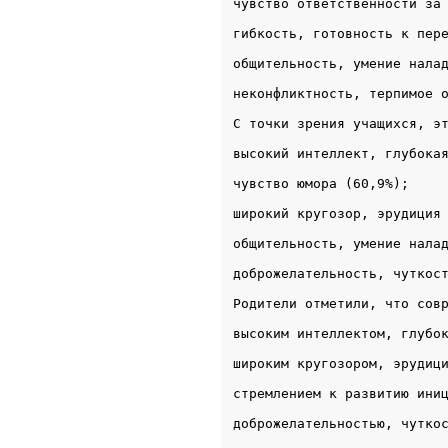
чувство ответственности за
гибкость, готовность к пер
общительность, умение нала
неконфликтность, терпимое 
С точки зрения учащихся, э
высокий интеллект, глубока
чувство юмора (60,9%);
широкий кругозор, эрудиция
общительность, умение нала
доброжелательность, чуткос
Родители отметили, что сов
высоким интеллектом, глубо
широким кругозором, эрудиц
стремлением к развитию ини
доброжелательностью, чутко