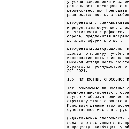
упуская закрепления и запом
Деятельность преподавателя 
рефлексивностью. Преподават
развлекательность, а особе
Рассуждающе - импровизованн
и результаты обучения, адек
интуитивности и рефлексии. 
опроса, предпочитая воздейс
детально оформить ответ.
Рассуждающе-методический. О
адекватно планируя учебно-в
консервативность в использо
Высокая методичность сочета
Характерна преимущественно 
1.5. ЛИЧНОСТНЫЕ СПОСОБНОСТ
Так называемые личностные с
эмоционально-волевую сторон
другом и образуют единое це
структуру этого сложного и 
Используя данные этих иссле
существенное место в струк
Дидактические способности -
делая его доступным для, пр
к предмету, возбуждать у об