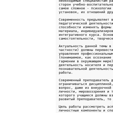
необходимые специалистам ра
сторон учебно-воспитательно
самое сложное - психологии 
установок, их отношений др
Современность предъявляет в
педагогической деятельности
способности изменять формы 
материала, индивидуализиров
интегративного курса. Основ
самостоятельности, творчес
Актуальность данной темы в 
частности) должны перевести
управления профессиональным
(понимаемое, как осознание 
гармонии в окружающем мире)
деятельность носителя и пер
познавательной деятельность
работы.
Современный преподаватель д
ограничиваться дисциплиной,
вопрос, даже из внеурочной 
личности, мировоззрения и т
которого учащиеся должны вз
развитый преподаватель, то
Цель работы рассмотреть асп
личностные компоненты и сп