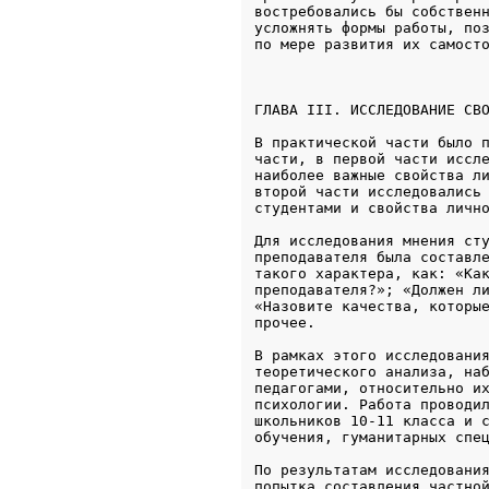
востребовались бы собственн
усложнять формы работы, поз
по мере развития их самост
ГЛАВА III. ИССЛЕДОВАНИЕ СВ
В практической части было п
части, в первой части иссле
наиболее важные свойства ли
второй части исследовались 
студентами и свойства личн
Для исследования мнения сту
преподавателя была составле
такого характера, как: «Как
преподавателя?»; «Должен ли
«Назовите качества, которые
прочее.
В рамках этого исследования
теоретического анализа, наб
педагогами, относительно их
психологии. Работа проводил
школьников 10-11 класса и с
обучения, гуманитарных спе
По результатам исследования
попытка составления частной