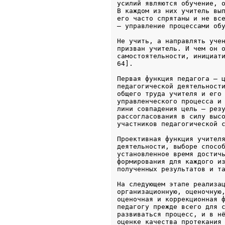
усилий являются обучение, о
В каждом из них учитель вып
его часто спрятаны и не все
– управление процессами об
Не учить, а направлять учен
призван учитель. И чем он о
самостоятельности, инициати
64].
Первая функция педагога – ц
педагогической деятельности
общего труда учителя и его 
управленческого процесса и 
лини совпадения цель – резу
рассогласования в силу высо
участников педагогической 
Проективная функция учителя
деятельности, выборе способ
установленное время достичь
формирования для каждого из
полученных результатов и т
На следующем этапе реализац
организационную, оценочную,
оценочная и коррекционная ф
педагогу прежде всего для с
развиваться процесс, и в нё
оценке качества протекания 