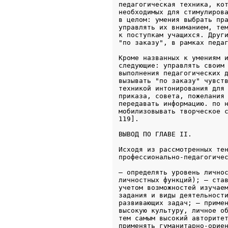
педагогическая техника, кот
необходимых для стимулирова
в целом: умения выбрать пра
управлять их вниманием, тем
к поступкам учащихся. Други
"по заказу", в рамках педа
Кроме названных к умениям и
следующие: управлять своим 
выполнения педагогических д
вызывать "по заказу" чувств
техникой интонирования для 
приказа, совета, пожелания 
передавать информацию. по н
мобилизовывать творческое с
ВЫВОД ПО ГЛАВЕ II.
Исходя из рассмотренных тен
профессионально-педагогиче
– определять уровень личнос
личностных функций); – став
учетом возможностей изучаем
задания и виды деятельности
развивающих задач; – примен
высокую культуру, личное об
тем самым высокий авторитет
применять гуманитарно-ориен