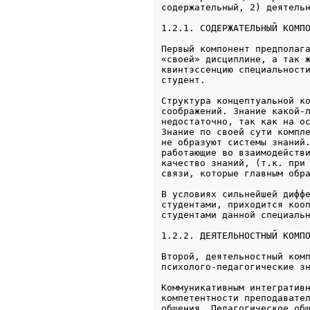
1.2.1. СОДЕРЖАТЕЛЬНЫЙ КОМП
Первый компонент предполага
«своей» дисциплине, а так ж
квинтэссенцию специальности
студент. 
Структура концептуальной ко
соображений. Знание какой-л
недостаточно, так как на ос
Знание по своей сути компле
не образуют системы знаний.
работающие во взаимодействи
качество знаний, (т.к. при 
связи, которые главным обр
В условиях сильнейшей диффе
студентами, приходится кооп
1.2.2. ДЕЯТЕЛЬНОСТНЫЙ КОМП
Второй, деятельностный комп
психолого-педагогические з
Коммуникативным интегративн
компетентности преподавател
общения. Педагогическое общ