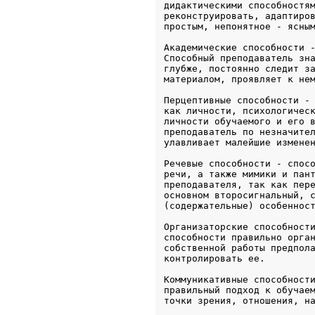
дидактическими способностям
реконструировать, адаптиров
простым, непонятное - ясны
Академические способности -
Способный преподаватель зна
глубже, постоянно следит за
материалом, проявляет к не
Перцептивные способности - 
как личности, психологическ
личности обучаемого и его в
преподаватель по незначител
улавливает малейшие измене
Речевые способности - спосо
речи, а также мимики и пант
преподавателя, так как пере
основном второсигнальный, с
(содержательные) особеннос
Организаторские способности
способности правильно орган
собственной работы предпола
контролировать ее.
Коммуникативные способности
правильный подход к обучаем
точки зрения, отношения, н