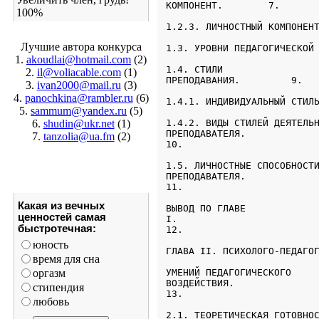
КОМПОНЕНТ.        7.
100%
1.2.3. ЛИЧНОСТНЫЙ КОМПОНЕН
Лучшие автора конкурса
1.3. УРОВНИ ПЕДАГОГИЧЕСКОЙ
1.
akoudlai@hotmail.com
(2)
1.4. СТИЛИ

2.
il@voliacable.com
(1)
ПРЕПОДАВАНИЯ.         9.
3.
ivan2000@mail.ru
(3)
4.
panochkina@rambler.ru
(6)
1.4.1. ИНДИВИДУАЛЬНЫЙ СТИЛ
5.
sammum@yandex.ru
(5)
6.
shudin@ukr.net
(1)
1.4.2. ВИДЫ СТИЛЕЙ ДЕЯТЕЛЬН
ПРЕПОДАВАТЕЛЯ.           

7.
tanzolia@ua.fm
(2)
10.
1.5. ЛИЧНОСТНЫЕ СПОСОБНОСТИ
ПРЕПОДАВАТЕЛЯ.             
11.
Какая из вечных
ВЫВОД ПО ГЛАВЕ

ценностей самая
I.                         
быстротечная:
юность
ГЛАВА II. ПСИХОЛОГО-ПЕДАГО
время для сна
оргазм
УМЕНИЙ ПЕДАГОГИЧЕСКОГО

ВОЗДЕЙСТВИЯ.               
стипендия
13.
любовь
2.1. ТЕОРЕТИЧЕСКАЯ ГОТОВНОС