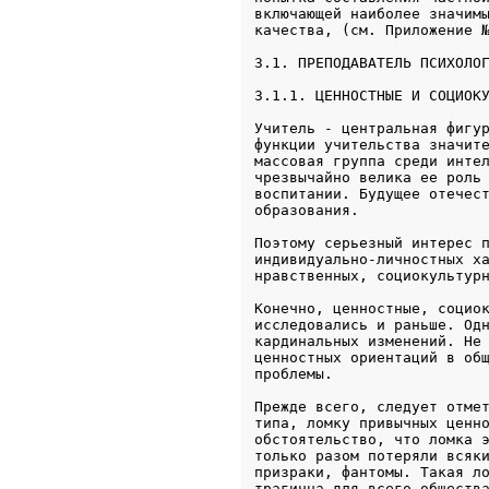
включающей наиболее значимы
3.1. ПРЕПОДАВАТЕЛЬ ПСИХОЛО
3.1.1. ЦЕННОСТНЫЕ И СОЦИОК
Учитель - центральная фигур
функции учительства значите
массовая группа среди интел
чрезвычайно велика ее роль 
воспитании. Будущее отечест
образования.
Поэтому серьезный интерес п
индивидуально-личностных ха
нравственных, социокультур
Конечно, ценностные, социок
исследовались и раньше. Одн
кардинальных изменений. Не 
ценностных ориентаций в общ
проблемы.
Прежде всего, следует отмет
типа, ломку привычных ценно
обстоятельство, что ломка э
только разом потеряли всяки
призраки, фантомы. Такая ло
трагична для всего общества