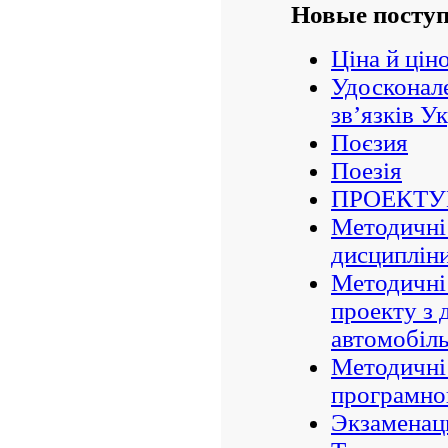
Новые посту
Ціна й цін
Удосконал
зв’язків Ук
Поєзия
Поезія
ПРОЕКТУ
Методичні 
дисциплін
Методичні 
проекту з 
автомобіль
Методичні 
програмно
Экзаменац