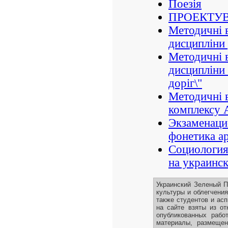
Поезія
ПРОЕКТУВ
Методичні в
дисципліни
Методичні в
дисципліни 
доріг\"
Методичні 
комплексу 
Экзаменаци
фонетика а
Социология
на украинск
Украинский Зеленый П
культуры и облегчени
также студентов и ас
на сайте взяты из от
опубликованных рабо
материалы, размещен