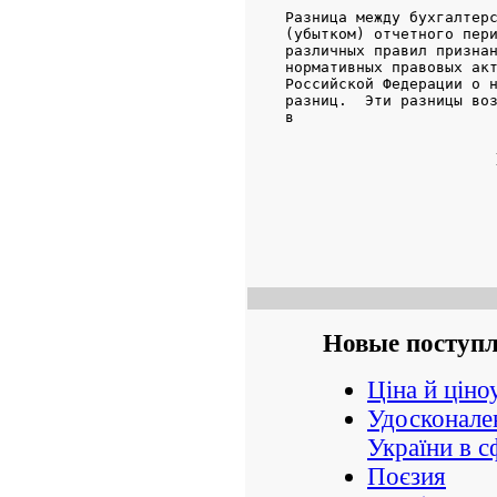
Новые поступ
Ціна й ціно
Удосконале
України в с
Поєзия