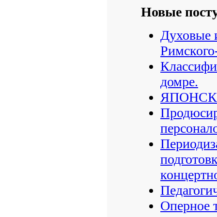
Новые пост
Духовые и
Римского
Классифи
домре.
ЯПОНСК
Продюсир
персонал
Периодиз
подготов
концертн
Педагоги
Оперное 