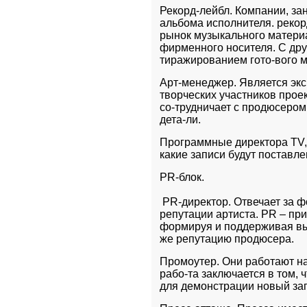
Рекорд-лейбл. Компании, за
альбома исполнителя. рекор
рынок музыкального материа
фирменного носителя. С дру
тиражированием гото-вого м
Арт-менеджер. Является экс
творческих участников проек
со-трудничает с продюсером
дета-ли.
Программные директора TV,F
какие записи будут поставл
PR-блок.
 PR-директор. Отвечает за 
репутации артиста. PR – пр
формируя и поддерживая вы
же репутацию продюсера.  
Промоутер. Они работают н
рабо-та заключается в том,
для демонстрации новый за