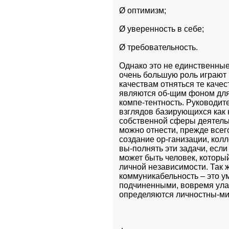
Ø оптимизм; 
Ø уверенность в себе; 
Ø требовательность.  
Однако это не единственные
очень большую роль играют
качествам отняться те качес
являются об-щим фоном для 
компе-тентность. Руководите
взглядов базирующихся как н
собственной сферы деятельн
можно отнести, прежде всег
создание ор-ганизации, колл
вы-полнять эти задачи, если
может быть человек, который
личной независимости. Так ж
коммуникабельность – это ум
подчиненными, вовремя улаж
определяются личностны-ми