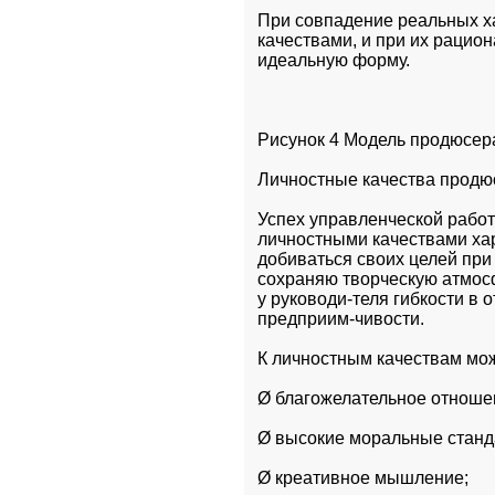
При совпадение реальных х
качествами, и при их рацио
идеальную форму.
Рисунок 4 Модель продюсер
Личностные качества продю
Успех управленческой работ
личностными качествами ха
добиваться своих целей при 
сохраняю творческую атмос
у руководи-теля гибкости в 
предприим-чивости. 
К личностным качествам мо
Ø благожелательное отношен
Ø высокие моральные станд
Ø креативное мышление; 