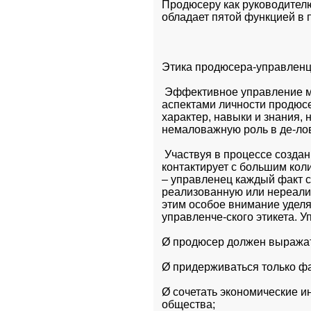
Продюсеру как руководителю 
обладает пятой функцией в 
Этика продюсера-управленц
 Эффективное управление м
аспектами личности продюсе
характер, навыки и знания, 
немаловажную роль в де-лов
 Участвуя в процессе создан
контактирует с большим кол
– управленец каждый факт с
реализованную или нереализ
этим особое внимание удел
управленче-ского этикета. 
Ø продюсер должен выражат
Ø придерживаться только фа
Ø сочетать экономические и
общества;