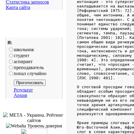
Статистика запросов
   интонация - это суперсег
   накладывается на высказы
Карта сайта
   [Реформатский 1975: 72].
   общее, чем интонема. А и
   понятия «интонация». С д
   понимает единство следую
   тона; системы ударений; 
   сегментов, темпа, паузац
   [Потапова 2001: 182]. Ка
   самом общем виде речевую
Я:
   просодических характерис
школьник
   тона, интенсивность и дл
студент
   мелодическому, силовому 
   1988: 4]. Это определени
аспирант
   считает, что «просодия -
преподаватель
   временных), реализующихс
попал случайно
   слово, словосочетание, с
   [ЛЭС 1990: 401].

   О слоговой просодии гово
Результат
   обладает особым просодич
Архив
   совокупности образуют об
   невыводимую ни из его зв
   точки зрения артикуляции
   специфический компонент 
   реализуется одновременно
   Яркие примеры слоговых п
   Юго-Восточной Азии, Афри
   слог в слове характеризу