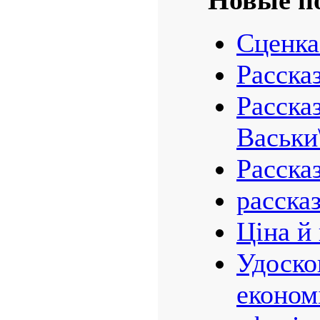
Новые п
Сценка
Рассказ
Расска
Васьки
Расска
расска
Ціна й
Удоско
економ