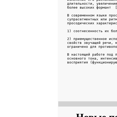
   длительности, увеличение
   более высоких формант  [
   В современном языке прос
   супрасегментных или ритм
   просодических характерис
   1) соотнесенность их бол
   2) приемущественное испо
   свойств звучащей речи, к
   ограничено для противопо
   В настоящей работе под п
   основного тона, интенсив
   восприятия (функционирую