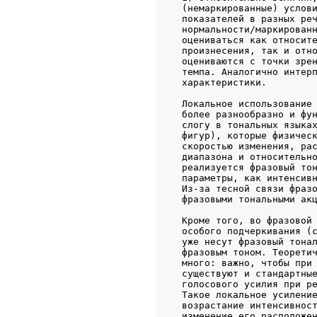
   (немаркированные) услови
   показателей в разных реч
   нормальности/маркированн
   оцениваться как относите
   произнесения, так и отно
   оцениваются с точки зрен
   темпа. Аналогично интерп
   характеристики.

   Локальное использование 
   более разнообразно и фун
   слогу в тональных языках
   фигур), которые физическ
   скоростью изменения, рас
   диапазона и относительно
   реализуется фразовый тон
   параметры, как интенсивн
   Из-за тесной связи фразо
   фразовыми тональными акц
   Кроме того, во фразовой 
   особого подчеркивания (с
   уже несут фразовый тонал
   фразовым тоном. Теоретич
   много: важно, чтобы при 
   существуют и стандартные
   голосового усилия при ре
   Такое локальное усиление
   возрастание интенсивност
   изменение его расположен