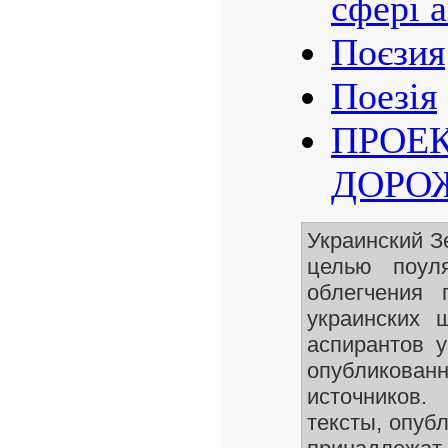
сфері а
Поєзия
Поезія
ПРОЕ
ДОРОЖ
Украинский З
целью поуля
облегчения 
украинских 
аспирантов 
опубликован
источников.
тексты, опуб