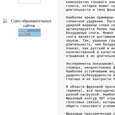
   компонентом тонового ком
   голоса, которое может со
   длительности и типа фона
   Наиболее ярким примером 
   словесное ударение. Расп
   ударной вершины слова со
   артикулируется более тща
   безударные слоги. Можно 
   слога является достижени
   звуков. Так, ударные гла
   длительность, чем безуда
   языках, как русский и ан
   количественной и качеств
   отражение в их длительно
   Эксперименты показывают,
   сложных, неоднословных ф
   Наиболее устойчивыми аку
   ударности/безударности в
   гласных и их контрасты п
   В области фразовой просо
   термина), все просодичес
   разной нагрузкой. Наибол
   Фразовый контур ЧОТ отра
   голосовых связок, которы
   общего голосового усилия
   Фразовые просодические с