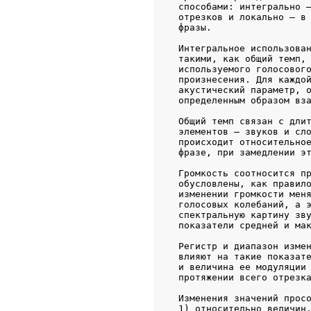
   способами: интегрально —
   отрезков и локально — в 
   фразы.

   Интегральное использован
   такими, как общий темп, 
   используемого голосового
   произнесения. Для каждой
   акустический параметр, о
   определенным образом вза
   Общий темп связан с длит
   элементов — звуков и сло
   происходит относительное
   фразе, при замедлении эт
   Громкость соотносится пр
   обусловлены, как правило
   изменении громкости меня
   голосовых колебаний, а э
   спектральную картину зву
   показатели средней и мак
   Регистр и диапазон измен
   влияют на такие показате
   и величина ее модуляции 
   протяжении всего отрезка
   Изменения значений просо
   1) относительно величин,