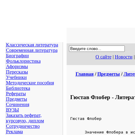
Классическая литература
Современная литература
Биографии
О сайте
|
Новости
Фольклористика
Афоризмы
Пересказы
Главная
/
Предметы
/
Лите
Учебники
Методические пособия
Библиотека
Рефераты
Гюстав Флобер - Литера
Предметы
Сочинения
ВУЗЫ
Заказать реферат,
Гюстав Флобер

курсовую, диплом
Сотрудничество
Реклама
      Значение Флобера в ис