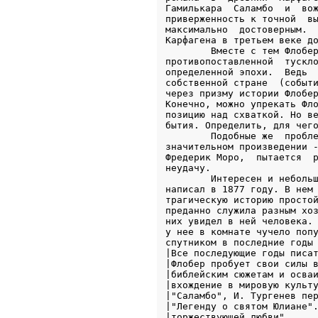
Гамилькара  Саламбо  и  вож
приверженность к точной  вы
максимально  достоверным.  
Карфагена в третьем веке до
        Вместе с тем Флобер
противопоставленной  тускло
определенной эпохи.  Ведь  
собственной стране  (событи
через призму истории Флобер
Конечно, можно упрекать Фло
позицию над схваткой. Но ве
бытия. Определить, для чего
        Подобные же  пробле
значительном произведении -
Фредерик Моро,  пытается  р
неудачу.

        Интересен и небольш
написал в 1877 году. В нем 
трагическую историю простой
преданно служила разным хоз
них увидел в ней человека. 
у нее в комнате чучело попу
спутником в последние годы 
|Все последующие годы писат
|Флобер пробует свои силы в
|библейским сюжетам и осваи
|вхождение в мировую культу
|"Саламбо", И. Тургенев пер
|"Легенду о святом Юлиане".
|торжествующей любви".     