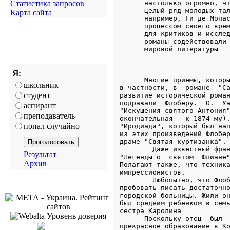
Статистика запросов
      настолько огромно, чт
      целый ряд молодых тал
Карта сайта
      например, Ги де Мопас
      процессом своего врем
      для критиков и исслед
      романы содействовали 
      мировой литературы

Я:
      Многие приемы, которы
школьник
в частности, в  романе  "Са
студент
развитие исторической роман
подражали  Флоберу.  О.  Уа
аспирант
"Искушения святого Антония"
преподаватель
окончательная - к 1874-му).
попал случайно
"Иродиада", который был нап
из этих произведений Флобер
драме "Святая куртизанка".

        Даже известный фран
Результат
"Легенды о  святом  Юлиане"
Архив
Полагают также, что техника
импрессионистов.

        Любопытно, что Флоб
пробовать писать достаточно
городской больницы. Жили он
был средним ребенком в семь
сестра Каролина

      Поскольку отец  был  
прекрасное образование в Ко