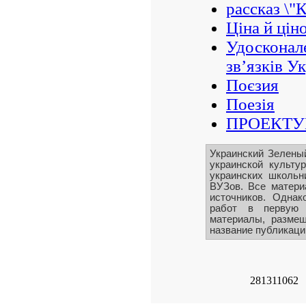
рассказ \"
Ціна й цін
Удосконал
зв’язків Ук
Поєзия
Поезія
ПРОЕКТУ
Украинский Зелены
украинской культу
украинских школьн
ВУЗов. Все матери
источников. Однак
работ в первую 
материалы, размещ
название публикации
281311062