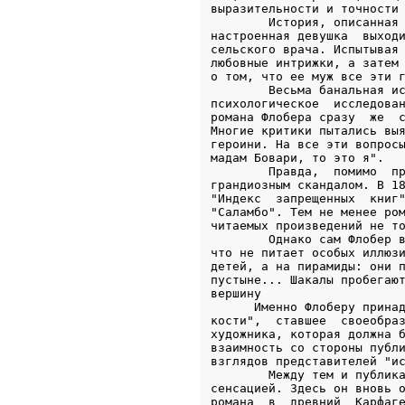
выразительности и точности 
        История, описанная 
настроенная девушка  выходи
сельского врача. Испытывая 
любовные интрижки, а затем 
о том, что ее муж все эти г
        Весьма банальная ис
психологическое  исследован
романа Флобера сразу  же  с
Многие критики пытались выя
героини. На все эти вопросы
мадам Бовари, то это я".

        Правда,  помимо  пр
грандиозным скандалом. В 18
"Индекс  запрещенных  книг"
"Саламбо". Тем не менее ром
читаемых произведений не то
        Однако сам Флобер в
что не питает особых иллюзи
детей, а на пирамиды: они п
пустыне... Шакалы пробегают
вершину

      Именно Флоберу принад
кости",  ставшее  своеобраз
художника, которая должна б
взаимность со стороны публи
взглядов представителей "ис
        Между тем и публика
сенсацией. Здесь он вновь о
романа  в  древний  Карфаге