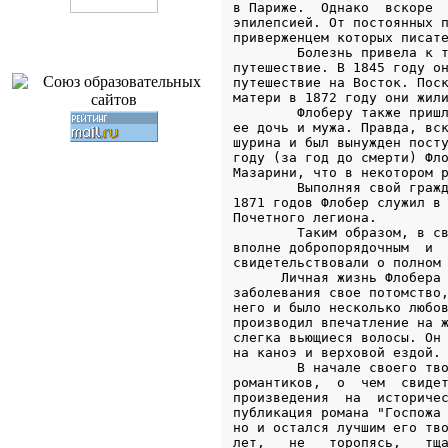
в Париже.  Однако  вскоре  
эпилепсией. От постоянных п
приверженцем которых писате
        Болезнь привела к т
путешествие. В 1845 году он
путешествие на Восток. Поск
матери в 1872 году они жили
        Флоберу также пришл
ее дочь и мужа. Правда, вск
шурина и был вынужден посту
году (за год до смерти) Фло
Мазарини, что в некотором р
        Выполняя свой гражд
1871 годов Флобер служил в 
Почетного легиона.

        Таким образом, в св
вполне добропорядочным  и  
свидетельствовали о полном 
      Личная жизнь Флобера 
заболевания свое потомство,
него и было несколько любов
производил впечатление на ж
слегка вьющиеся волосы. Он 
на каноэ и верховой ездой.

        В начале своего тво
романтиков,  о  чем  свидет
произведения  на  историчес
публикация романа "Госпожа 
но и остался лучшим его тво
лет,   не   торопясь,   тща