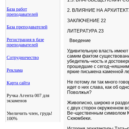
База работ
2. ВЛИЯНИЕ НА АРХИТЕКТ
преподавателей
ЗАКЛЮЧЕНИЕ 22
База преподавателей
ЛИТЕРАТУРА 23
Регистрация в базе
Введение
преподавателей
Удивительную власть имеют 
самим фактом существования
Сотрудничество
убедитель¬ность и достовер
прошедшие с сегод¬няшним 
Реклама
яркие письмена каменной л
Не потому ли так много гово
Карта сайта
идет о них слава, как об од
Поволжья?
Ручка Агента 007 для
экзаменов
Живописно, широко и раздол
с двух сторон окруженном во
Ве¬щественным символом Ка
Увеличить член, грудь!
Сююмбеки.
100%
История архитектуры Тата¬р