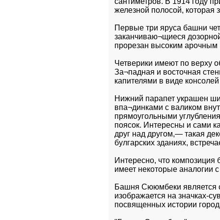
сантиметров. В 1914 году п
железной полосой, которая 
Первые три яруса башни че
заканчиваю¬щиеся дозорной
прорезан высоким арочным
Четверики имеют по верху о
За¬падная и восточная стен
капителями в виде консолей
Нижний парапет украшен ши
впа¬динками с валиком внут
прямоугольными углубления¬
поясок. Интересны и сами к
друг над другом,— такая де
булгарских зданиях, встреча
Интересно, что композиция 
имеет некоторые аналогии с
Башня Сююмбеки является св
изображается на значках-сув
посвященных истории город