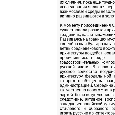
их слияния, пока еще трудно
исследования является перва
взаимосвязей среды неволжск
активно развиваются в золо
K моменту присоединения Ср
существовала развитая архи
традициях, насчитыва¬ющих 
Развиваясь на границах мусул
своеобразная булгаро-казан
ветвь средневекового вос¬то
архитектуры воздейст¬вовал
проя¬вившись   в  ряде    

градострои¬тельных, композ
русской   части.   В   свою   о
русское   зодчество   воздейс
архитектуру  феодаль¬ной   
татарского  об¬щества, нахо
администрацией. Середина X
ка¬чественно нового этапа р
чертой  было вступ¬ление в т
следст¬вие,  активное  вос
западно¬европейской культ
сти-левого   и   образного   
играть русские ар¬хитекторы