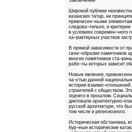
Заключение
Широкой публике неизвестны
казанских татар, ни принци
привнесен¬ными элементами
следова¬тельно, и критерии
в условиях современ¬ного г
ха¬рактерных участков заст
В прямой зависимости от пр
свое¬образия памятников ар
многих памятников ста¬рины.
рабо¬ты которых зависит об
Новые явления, привнесенн
ча¬стью данной национально
история взаимо¬отношений л
строителей с обществом. Э
зодчего в прошлом. Социаль
диктовали архитектурно-пла
русской архитектуре, что бы
том числе и религиозного.
Историческая обстановка, к
бур¬ные исторические катак