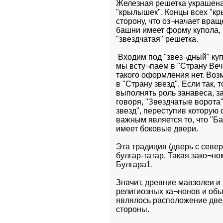
Железная решетка украшена 
"крылышек". Концы всех "кр
сторону, что оз¬начает вращ
башни имеет форму купола, 
"звездчатая" решетка. 
 Входим под "звез¬дный" куп
мы всту¬паем в "Страну Веч
такого оформления нет. Возм
в "Страну звезд". Если так, т
выполнять роль занавеса, з
говоря, "Звездчатые ворота
звезд", переступив которую 
важным является то, что "Б
имеет боковые двери.
Эта традиция (дверь с север
булгар-татар. Такая зако¬но
Булгара1. 
Значит, древние мавзолеи и
религиозных ка¬нонов и обы
являлось расположение двер
стороны.