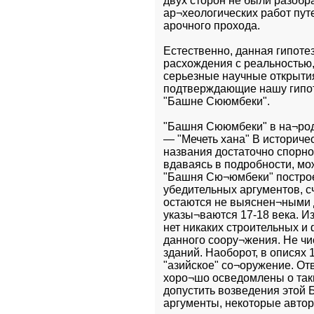
двух сторон не были разобр
ар¬хеологических работ пут
арочного прохода.
Естественно, данная гипотез
расхождения с реальностью,
серьезные научные открытия
подтверждающие нашу гипотез
"Башне Сююмбеки".
"Башня Сююмбеки" в на¬родн
— "Мечеть хана" В историче
названия достаточно спорно
вдаваясь в подробности, мо
"Башня Сю¬юмбеки" построен
убедительных аргументов, сч
остаются не выяснен¬ными д
указы¬ваются 17-18 века. Из
нет никаких строительных и
данного соору¬жения. Не чи
зданий. Наоборот, в описях 
"азийское" со¬оружение. От
хоро¬шо осведомлены о таки
допустить возведения этой 
аргументы, некоторые авто