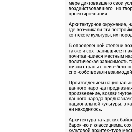
мере диктовавшего свои услов
воздействовавшего   на твор
проектиро¬вания.   
Архитектурное окружение, н
где воз¬никали эти построй
контексте культуры, их поро
В определенной степени воз
также и сох¬ранившиеся пам
почитав¬шиеся местным насе
политическая зависимость та
жизни страны с неиз¬бежно
спо¬собствовали взаимодей
Произведением национальной
данного наро¬да предназнач
произведение, воздвигнутое
данного народа предназначе
национальной культуры, в к
ни находилось.
Архитектура татарских байс
барок¬ко и классицизма, со
культовой архитек¬туре мес