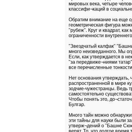
мировых века, четыре челове
классифи¬каций в социально
Обратим внимание на еще од
геометрическая фигура может
"рубеж". Круг и квадрат, как
ограниченности внутреннего
"Звездчатый калфак" "Башн
много неизведанного. Мы ог
Если, как утверждается в н
"за передвиже¬ниями татар"
все перечисленные тонкост
Нет основания утверждать, 
распространенной в мире ку
зодчие-чужестранцы. Ведь т
самостоятельно существовать
Чтобы понять это, до¬статоч
Булгар.
Много тайн можно обнаружит
эти тайны для науки были за
утверж¬дений о "Башне Сююм
верят. То, что долгое время