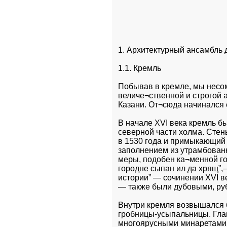
1. Архитектурный ансамбль 
1.1. Кремль
Побывав в кремле, мы несом
величе¬ственной и строгой 
Казани. От¬сюда начинался 
В начале XVI века кремль б
северной части холма. Стен
в 1530 года и примыкающий к
заполнением из утрамбованн
меры, подобен ка¬менной гор
городне сыпан ил да хрящ”,—
истории” — сочинении XVI в
— также были дубовыми, ру
Внутри кремля возвышался б
гробницы-усыпальницы. Гла
многоярусными минаретами. 