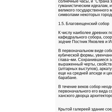
солнечные часы, и "Страна з
гуманистическим идеалам, и
великого государственного 
символами некоторых городо
1.5. Благовещенский собор
К числу наиболее древних п
кафедрального собора, соор
зодчие Постник Яковлев и 
В первоначальном виде собо
кубической формы, увенчан
глава¬ми. Сохранившиеся эл
выраженный черты, свойстве
(алтарных выступов), аркат
еще на средней апсиде и це
барабане.
В течение веков собор неод
первоначального его вида с
Крытой галереей здание сое