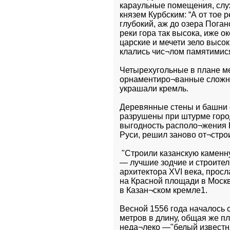
караульные помещения, служ
князем Курбским: “А от тое ре
глубокий, аж до озера Поган
реки гора так высока, иже ок
царские и мечети зело высо
клались чис¬лом памятимися
Четырехугольные в плане ме
орнаментиро¬ванные сложно
украшали кремль.
Деревянные стены и башни с
разрушены при штурме город
выгодность располо¬жения К
Руси, решил заново от¬строи
 "Строили казанскую каменн
— лучшие зодчие и строител
архитектора XVI века, прос
на Красной площади в Москв
в Казан¬ском кремле1.
Весной 1556 года началось 
метров в длину, общая же п
неда¬леко —"белый известн