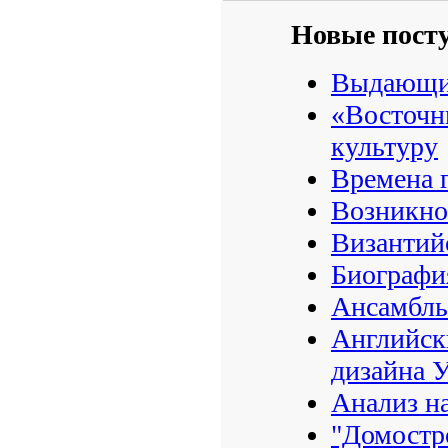
Новые пост
Выдающие
«Восточн
культуру
Времена г
Возникно
Византийс
Биография
Ансамбль
Английски
дизайна 
Анализ н
"Домостр