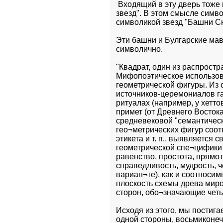
 Входящий в эту дверь тоже 
звезд". В этом смысле симво
символикой звезд "Башни С
Эти башни и Булгарские мав
символично.
"Квадрат, один из распрост
Мифопоэтическое использова
геометрической фигуры. Из 
источников-церемониалов га
ритуалах (например, у хеттов
примет (от Древнего Востока
средневековой "семантическо
гео¬метрических фигур соотн
этикета и т. п., выявляется
геометрической спе¬цифики 
равенство, простота, прямот
справедливость, мудрость, ч
вариан¬те), как и соотносим
плоскость схемы древа миро
сторон, обо¬значающие четы
Исходя из этого, мы постига
одной стороны, восьмиконечн