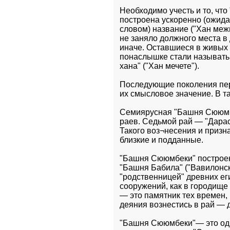
Необходимо учесть и то, чт
построена ускоренно (ожида
словом) название ("Хан межи
не заняло должного места в
иначе. Оставшиеся в живых 
понаслышке стали называть
хана" ("Хан мечете").
Последующие поколения пере
их смысловое значение. В т
Семиярусная "Башня Сююмбе
раев. Седьмой рай — "Дара
Такого воз¬несения и призн
близкие и подданные.
"Башня Сююмбеки" построена
"Башня Бабила" ("Вавилонска
"родственницей" древних ег
сооружений, как в городище
— это памятник тех времен, 
деяния вознестись в рай — 
"Башня Сююмбеки"— это одно