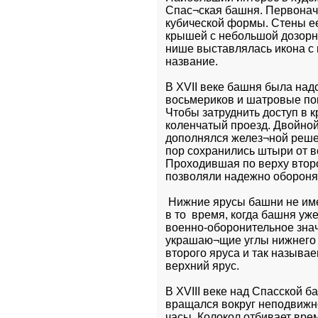
Спас¬ская башня. Первонача
кубической формы. Стены ее
крышей с небольшой дозорн
нише выставлялась икона с 
название.
В XVII веке башня была над
восьмериков и шатровые пок
Чтобы затруднить доступ в кр
коленчатый проезд. Двойной
дополнялся желез¬ной решет
пор сохранились штыри от во
Проходившая по верху второ
позволяли надежно обороня
 Нижние ярусы башни не име
в то  время, когда башня уже
военно-оборонительное значе
украшаю¬щие углы нижнего в
второго яруса и так называ
верхний ярус.
В XVIII веке над Спасской 
вращался вокруг неподвижно
часы. Колокол отбивает вре