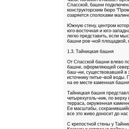
Спасской, башни подключена
конструкторским бюро “Проме
озаряется сполохами малино
Южную стену, центром котор
юго-восточная и юго-западн
легко представить, если мы
башни ров¬ной площадкой, 
1.3. Тайницкая башня
От Спасской башни влево по
башне, оформляющей северны
баш¬ни, существовавшей в х
источнику питье¬вой воды. 
на ее месте каменная башня
Тайницкая башня представл
четырехуголь¬ник, по верху 
терраса, окруженная каменн
Ее масштабы, сохранившийс
все это живо доносит до нас
С крепостной стены у Тайни