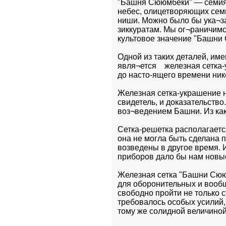
"Башня Сююмбеки" — семияру
небес, олицетворяющих семи
ниши. Можно было бы ука¬за
зиккуратам. Мы ог¬раничимс
культовое значение "Башни
Одной из таких деталей, им
явля¬ется    железная сетка
до насто-ящего времени ник
Железная сетка-украшение на
свидетель, и доказательство
воз¬ведением Башни. Из как
Сетка-решетка располагаетс
она не могла быть сделана 
возведены в другое время. 
приборов дало бы нам новы
Железная сетка "Башни Сююм
для оборонительных и вообще
свободно пройти не только с
требовалось особых усилий, 
тому же солидной величиной