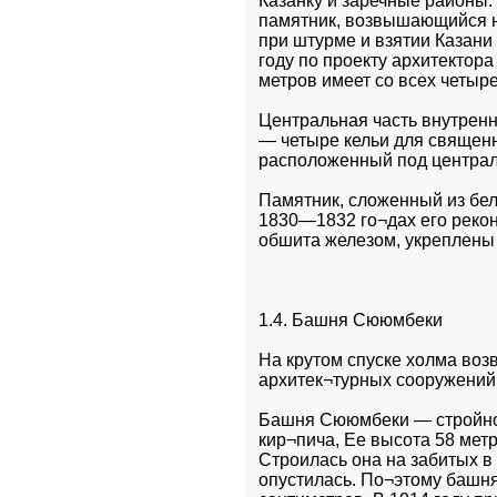
Казанку и заречные районы
памятник, возвышающийся на
при штурме и взятии Казани
году по проекту архитектор
метров имеет со всех четыр
Центральная часть внутренн
— четыре кельи для священни
расположенный под централ
Памятник, сложенный из бело
1830—1832 го¬дах его рекон
обшита железом, укреплены
1.4. Башня Сююмбеки
Нa крутом спуске холма во
архитек¬турных сооружений 
Башня Сююмбеки — стройное
кир¬пича, Ее высота 58 мет
Строилась она на забитых в
опустилась. По¬этому башня