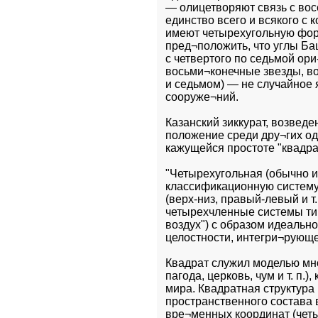
— олицетворяют связь с вос
единство всего и всякого с
имеют четырехугольную фор
пред¬положить, что углы Ба
с четвертого по седьмой ори
восьми¬конечные звезды, во
и седьмом) — не случайное 
сооруже¬ний.
Казанский зиккурат, возведе
положение среди дру¬гих од
кажущейся простоте "квадра
"Четырехугольная (обычно и
классификационную систему
(верх-низ, правый-левый и т.
четырехчленные системы ти
воздух") с образом идеально
целостности, интегри¬рующ
Квадрат служил моделью мно
пагода, церковь, чум и т. п.
мира. Квадратная структура 
пространственного состава в
вре¬менных координат (четыр