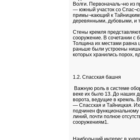
Волги. Первоначаль¬но из пр
— южный участок со Спас¬ск
примы¬кающий к Тайницким 
деревянными, дубовыми, и т
Стены кремля представляют
сооружение. В сочетании с 
Толщина их местами равна ш
раньше были устроены ниши
которых хранились пopox, яд
1.2. Спасская башня
 Важную роль в системе обо
веке их было 13. До наших д
ворота, ведущие в кремль. 
— Спасская и Тайницкая. Их
подчинен функциональному н
линий, почти полное отсутс
Наибольший интерес в худож