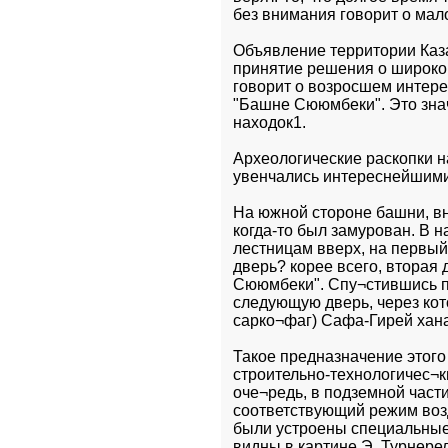
без внимания говорит о мал
Объявление территории Каза
принятие решения о широко
говорит о возросшем интерес
"Башне Сююмбеки". Это знач
находок1.
Археологические раскопки на
увенчались интереснейшими
На южной стороне башни, вн
когда-то был замурован. В н
лестницам вверх, на первый
дверь? корее всего, вторая
Сююмбеки". Спу¬стившись по
следующую дверь, через кот
сарко¬фаг) Сафа-Гирей хана
Такое предназначение этого
строительно-технологичес¬ки
оче¬редь, в подземной част
соответствующий режим возд
были устроены специальные
видны в картине Э. Турнере