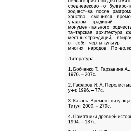
неблагоприятной для памятн
средневеково¬го   булгаро-та
зодчест¬ва   после   разгрома
ханства     сменился    врем
упадком     традиций    

монумен¬тального   зодчества
та¬тарская   архитектура   
местных тра¬диций,    вбирая 
в    себя   черты культур   

многих    народов    По¬волж
Литература
1. Бобченко Т., Гарзавина А.,
1970. – 207с.
2. Гафаров И. А. Перелистыва
ун-т, 1996. – 77с.
3. Казань. Времен связующая 
Титул, 2000. – 279с.
4. Памятники древней истори
1994. – 137с.