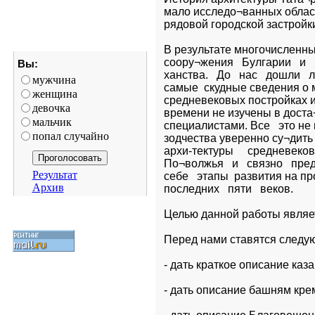
мало исследо¬ванных област
рядовой городской застройки
В результате многочисленны
соору¬жения   Булгарии   и   
Вы:
ханства.   До   нас   дошли   
мужчина
самые  скудные сведения о м
женщина
средневековых постройках и
девочка
времени не изучены в доста¬т
мальчик
специалистами. Все   это не
попал случайно
зодчества уверенно су¬дить 
архи-тектуры     средневековог
По¬волжья   и   связно   пред
Результат
себе   этапы  развития на пр
Архив
последних   пяти   веков.
Целью данной работы являет
Перед нами ставятся следу
- дать краткое описание каз
- дать описание башням кре