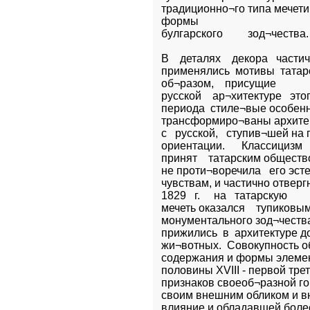
традиционно¬го типа мечети
формы        

булгарского         зод¬чества.
В    деталях    декора   частич
применялись  мотивы  татарс
об¬разом,    присущие   

русской    ар¬хитектуре   этого
периода  стиле¬вые особенн
трансформиро¬ваны архитек
с   русской,   ступив¬шей на
ориентации.      Классицизм   
принят    татарским обществом
не проти¬воречила   его эст
чувствам, и частично отвергн
1829   г.     на   татарскую  

мечеть оказался    тупиковым
монументального зод¬чества,  
прижились  в  архитектуре д
жи¬вотных.  Совокупность о
содержания и формы элемен¬
половины XVIII - первой тре
признаков своеоб¬разной гор
своим внешним обликом и в
влияние и обладавшей боле