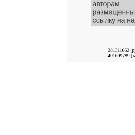
авторам.
размещенные
ссылку на на
281311062 (р
401699789 (з