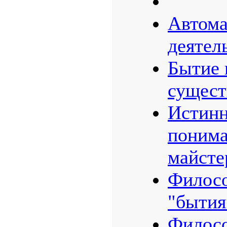
Автома
деятел
Бытие 
сущест
Истинн
понима
майсте
Филос
"бытия
Филосо