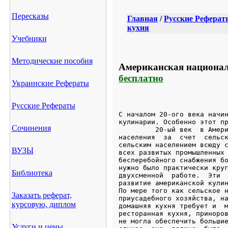
Пересказы
Главная
/
Русские Реферат
кухня
Учебники
Методические пособия
Американская национал
бесплатно
Украинские Рефераты
Русские Рефераты
С началом 20-ого века начинается принципиально новое   развитие
кулинарии. Особенно этот процесс проявляется после первой мировой войны.
         20-ый век  в Америке ознаменован невиданным  ростом  городского
населения  за  счет  сельского  (когда  соотношение  между  городским  и
сельским населением всюду стало резко изменяться в пользу первого), и во
всех развитых промышленных  городах  страны  встала  задача  быстрого  и
бесперебойного снабжения больших масс населения питанием. Причём питание
нужно было практически круглосуточно: в обеденные перерывы при трех- или
двухсменной  работе.  Эти  условия  наложили  отпечаток  на   дальнейшее
развитие американской кулинарии.
По мере того как сельское население сокращалось,  а  городское  лишалось
приусадебного хозяйства, национальная кухня  теряла  свои  позиции,  ибо
домашняя кухня требует и  многих  продуктов,  и  много  времени.  Старая
ресторанная кухня, приноровленная к обслуживанию господствующих классов,
не могла обеспечить большие массы населения готовым столом, ибо  в  этом
случае  она  должна  была  поступиться  высокими  кулинарно-техническими
стандартами. Оставалось обратиться к упрощенному, но быстрому, дешевому,
строго  стандартизированному,   серийному   изготовлению   пищи.   Такое
направление в развитии кухни было названо рационалистическим. В США  оно
зародилось  еще  в  конце  19-ого  века  и  оттуда  распространилось   в
промышленные страны Европы. Суть его состояла в том, что пища по  сырью,
приемам приготовления должна быть простой и, следовательно, состоять  из
полуфабрикатов или  готовых  фабрикатов,  скомбинированных  с  хлебом  и
употребляемых холодными или слегка  отваренными  либо  подогретыми.  Это
давало основной выигрыш —  быстрое  обеспечение  питанием  больших  масс
людей одновременно при относительной дешевизне такого питания.
         В рационалистической американской  кухне  основными  продуктами
стали  консервы,  презервы,  колбасные  изделия,  бутерброды  и  готовые
напитки,  чаще  всего  холодные:  виски,  пиво,  коктейли,  соки.   Лишь
некоторые   горячие   блюда   быстрого   приготовления,   удобные    для
стандартизации порций и цен, допускались в эту кухню: котлеты,  сосиски,
яичница, кофе. Чай, требующий особых  условий  заварки,  уже  становился
невозможным  в  этом  «потоке»,  ибо  он   неизбежно   терял   качество,
превращаясь в бурду, и от него легче было отказаться. Всякие  разносолы,
отклонения   от    стандарта    также    безжалостно    изгонялись    из
рационалистической кухни. Поэтому выдержать  ее  длительное  время  было
трудновато.
         Эти  жесткие  правила  смягчались,  однако,  тем,  что  в   США
параллельно  сохранялись  и  культивировались  те  национальные   кухни,
которые в своем репертуаре имели блюда, способные стать  стандартными  и
конкурировать по дешевизне с блюдами  рационалистической  кухни.  Такими
кухнями были:  итальянская  —  со  своей  знаменитой  пиццей,  полентой,
макаронными блюдами (спагетти, макароны, вермишель, равиоли  и  др.),  а
также китайская и японская. Во-первых, с незаменимым для них рисом, вкус
которого можно  многократно  изменять  с  помощью  различных  приправ  и
пряностей. Во-вторых, с традиционным видом  приготовления  ряда  горячих
блюд, особенно супов  в  китайской  кухне  (быстрая  комбинация  заранее
отваренных мяса, птицы, рыбы, овощей с горячим мясным,  куриным,  рыбным
или овощным бульоном).  В-третьих,  с  блюдами,  близкими  по  характеру
консервированным (утиные маринованные яйца, трепанги,  кальмары,  соевые
пасты,  морская  капуста  и  др.).  В-четвертых,  с  хорошо  поддающимся
стандартизации японским горячим рыбным блюдом — темпурой.
        Такое сосуществование безликой американской кухни с ограниченным
ассортиментом  некоторых  национальных  кухонь  стало  характерным   для
Америки.
        Таким образом, можно сказать, что американская  кулинария,  факт
существования которой многие историки и  этнографы  вообще  отрицают,  …
самая близкая нашему времени, самая приспособленная к темпам и  запросам
современных людей. Она близка современному человеку не по  вкусу,  а  по
духу,  по  психологии:  она  быстра,  динамична,  непретенциозна,   даже
примитивна, не доставляет хлопот. Никакая другая страна  не  повлияла  в
такой степе
Сочинения
ВУЗЫ
Библиотека
Заказать реферат,
курсовую, диплом
Услуги и цены