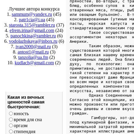
Лучшие автора конкурса
1.
sammum@yandex.ru
(45)
2.
patr1cia@i.ua
(45)
3.
starosta.315@rambler.ru
(37)
4.
efrem.irina@gmail.com
(24)
5.
panochkina@rambler.ru
(6)
6.
vodolazhskaya@inbox.ru
(6)
7.
ivan2000@mail.ru
(3)
8.
antost1@mail.ru
(3)
9.
tanzolia@ua.fm
(2)
10.
kudlach@gmail.com
(2)
Какая из вечных
ценностей самая
быстротечная:
юность
время для сна
оргазм
стипендия