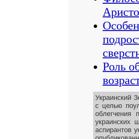
Аристо
Особен
подрос
сверст
Роль о
возрас
Украинский З
с целью поул
облегчения 
украинских ш
аспирантов у
опубликован