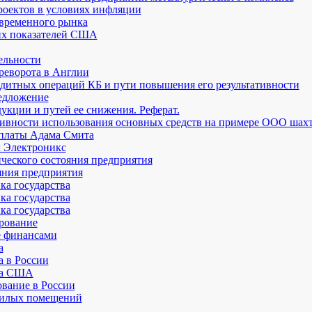
оектов в условиях инфляции
временного рынка
их показателей США
ельности
еворота в Англии
едитных операций КБ и пути повышения его результативности
редложение
укции и путей ее снижения. Реферат.
тивности использования основных средств на примере ООО шах
 платы Адама Смита
л Электроникс
ческого состояния предприятия
яния предприятия
а государства
а государства
а государства
рование
е финансами
а
 в России
ка США
вание в России
жилых помещений