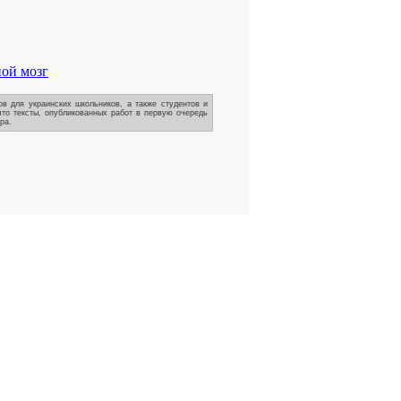
ной мозг
в для украинских школьников, а также студентов и
что тексты, опубликованных работ в первую очередь
ра.