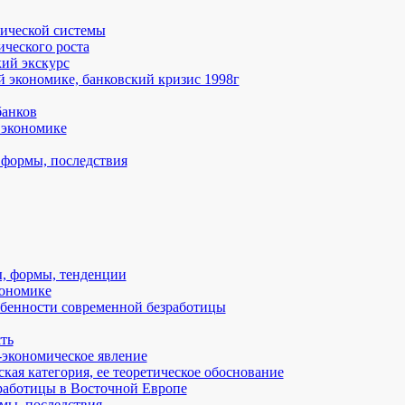
ической системы
ческого роста
кий экскурс
й экономике, банковский кризис 1998г
банков
 экономике
, формы, последствия
ы, формы, тенденции
кономике
обенности современной безработицы
ть
-экономическое явление
кая категория, ее теоретическое обоснование
работицы в Восточной Европе
мы, последствия