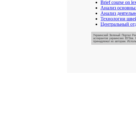
Brief course on le
Анализ основных
Анализ деятель
Технологии шве
Центральный отд
Украинский Зеленый Портал Реф
аспирантов украинских ВУЗов. 
принадлежат их авторам. Исполь