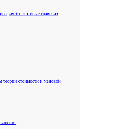
ософия + некоторые главы из
ы теории стоимости и меновой
овышения