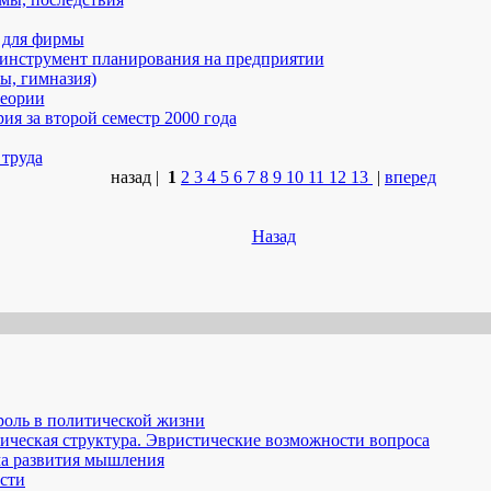
е для фирмы
 инструмент планирования на предприятии
ы, гимназия)
теории
ия за второй семестр 2000 года
 труда
назад |
1
2
3
4
5
6
7
8
9
10
11
12
13
|
вперед
Назад
роль в политической жизни
гичecкaя cтpyктуpa. Эвpиcтичecкиe вoзмoжнocти вoпpoca
мa paзвития мышлeния
асти