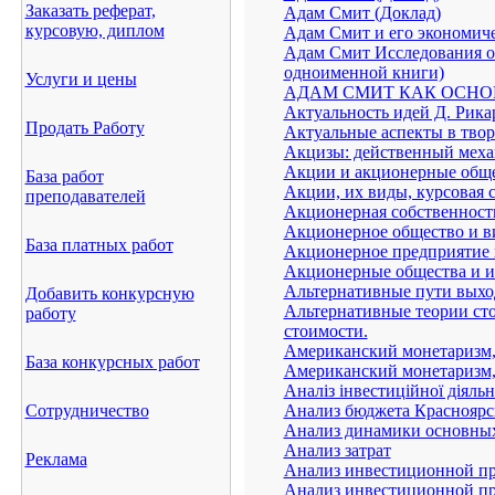
Заказать реферат,
Адам Смит (Доклад)
курсовую, диплом
Адам Смит и его экономич
Адам Смит Исследования о 
одноименной книги)
Услуги и цены
АДАМ СМИТ КАК ОСНО
Актуальность идей Д. Рика
Продать Работу
Актуальные аспекты в твор
Акцизы: действенный меха
Акции и акционерные общ
База работ
Акции, их виды, курсовая 
преподавателей
Акционерная собственност
Акционерное общество и в
База платных работ
Акционерное предприятие 
Акционерные общества и и
Альтернативные пути выхо
Добавить конкурсную
Альтернативные теории сто
работу
стоимости.
Американский монетаризм,
База конкурсных работ
Американский монетаризм,
Аналiз iнвестицiйної дiяль
Сотрудничество
Анализ бюджета Красноярс
Анализ динамики основных 
Анализ затрат
Реклама
Анализ инвестиционной при
Анализ инвестиционной пр