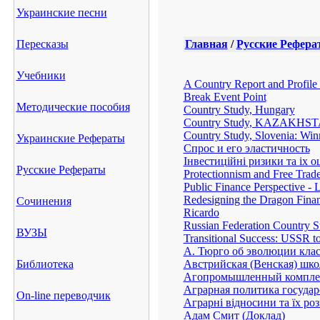
Украинские песни
Пересказы
Главная
/
Русские Рефера
Учебники
A Country Report and Profile 
Break Event Point
Методические пособия
Country Study, Hungary
Country Study, KAZAKHS
Country Study, Slovenia: Win
Украинские Рефераты
Cпрос и его эластичность
Iнвестицiйнi ризики та iх о
Русские Рефераты
Protectionnism and Free Trad
Public Finance Perspective - L
Redesigning the Dragon Finan
Сочинения
Ricardo
Russian Federation Country St
ВУЗЫ
Transitional Success: USSR 
А. Тюрго об эволюции клас
Библиотека
Австрийская (Венская) шк
Агопромышленный комплек
Аграрная политика государ
On-line переводчик
Аграрні відносини та їх ро
Адам Смит (Доклад)