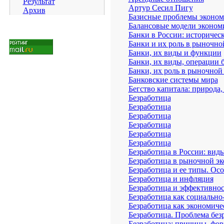
Результат
Артур Сесил Пигу
Архив
Базисные проблемы эконом
Балансовые модели экономи
Банки в России: историчес
Банки и их роль в рыночно
Банки, их виды и функции
Банки, их виды, операции 
Банки, их роль в рыночной
Банковские системы мира
Бегство капитала: природа
Безработица
Безработица
Безработица
Безработица
Безработица
Безработица
Безработица в России: вид
Безработица в рыночной э
Безработица и ее типы. Ос
Безработица и инфляция
Безработица и эффективнос
Безработица как социально
Безработица как экономичес
Безработица. Проблема без
Безработица: причины, фор