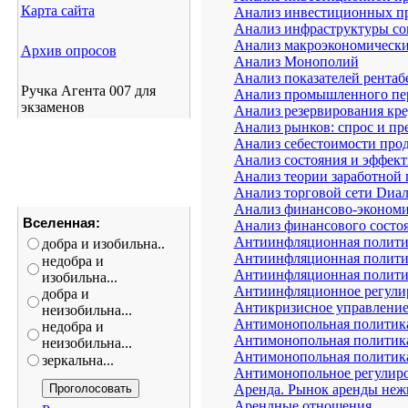
Карта сайта
Анализ инвестиционных пр
Анализ инфраструктуры со
Анализ макроэкономическ
Архив опросов
Анализ Монополий
Анализ показателей рентаб
Ручка Агента 007 для
Анализ промышленного пер
экзаменов
Анализ резервирования кр
Анализ рынков: спрос и п
Анализ себестоимости прод
Анализ состояния и эффек
Анализ теории заработной
Анализ торговой сети Dиа
Анализ финансово-экономи
Вселенная:
Анализ финансового состо
Антиинфляционная политик
добра и изобильна..
Антиинфляционная политик
недобра и
Антиинфляционная политик
изобильна...
Антиинфляционное регули
добра и
Антикризисное управлени
неизобильна...
Антимонопольная политик
недобра и
Антимонопольная политика
неизобильна...
Антимонопольная полити
зеркальна...
Антимонопольное регулиро
Аренда. Рынок аренды не
Арендные отношения