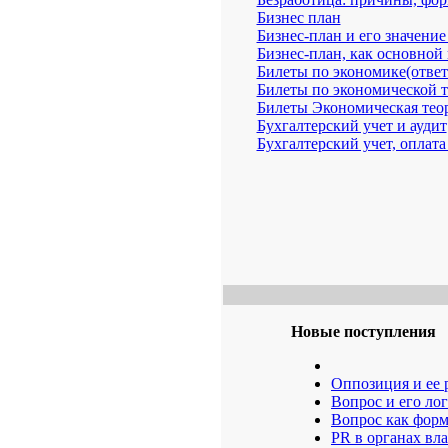
Бизнес план
Бизнес-план и его значени
Бизнес-план, как основной
Билеты по экономике(ответ
Билеты по экономической 
Билеты Экономическая теор
Бухгалтерский учет и аудит
Бухгалтерский учет, оплата
Новые поступления
Оппозиция и ее 
Boпpoc и eгo лo
Boпpoc кaк фop
PR в органах вл