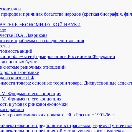
еские идеи
природе и причинах богатства народов (краткая биография, фил
ВАТЕЛЬ ЭКОНОМИЧЕСКОЙ НАУКИ
рдо
честве Ю.А. Лаврикова
низм и проблемы его совершенствования
ества
стоимость акций
ь и проблемы ее формирования в Российской Федерации
иды ценных бумаг
в системе рыночных отношений
х роль в экономике
да из кризиса РФ
имости товара: основные теории товара. Дискуссионные аспект
 М. Фридман и его концепция
 М. Фридмен и его концепция
ностi в умовах ринкової економiки
кого района
макроэкономических показателей в России с 1991-96гг.
влекательности предприятий в отраслевом разрезе. Пути её п
ивлекательности предприятий металлургического комплекса