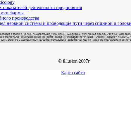
xicology
 показателей деятельности предприятия
ности фирмы
йного производства
ел нервной системы и проводящие пути через спинной и голов
ератик создан с целью поуляризации украинской культуры и облегчения поиска учебных материало
Все материалы, опубликованные на сайте взяты из открытых источников. Однако, следует помнить, 
зуя материалы, размещенные на сайте, пожалуйста, давайте ссылку на название публикации и ее авто
© il.lusion,2007г.
Карта сайта