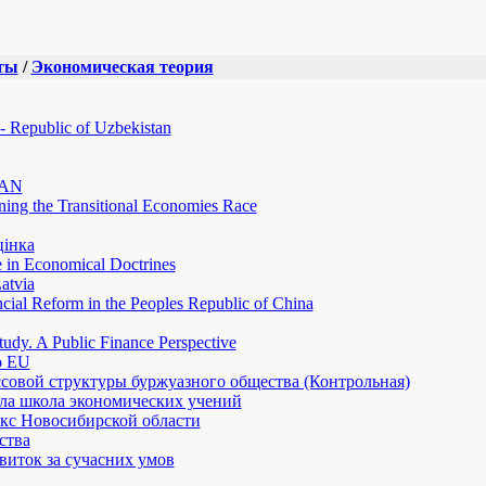
ты
/
Экономическая теория
- Republic of Uzbekistan
TAN
ning the Transitional Economies Race
цiнка
e in Economical Doctrines
atvia
cial Reform in the Peoples Republic of China
udy. A Public Finance Perspective
to EU
совой структуры буржуазного общества (Контрольная)
ола школа экономических учений
с Новосибирской области
ства
звиток за сучасних умов