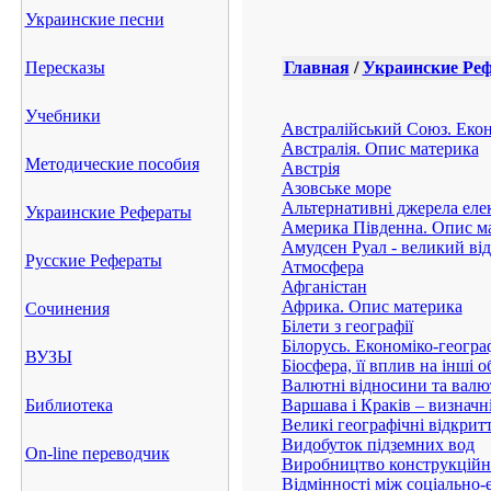
Украинские песни
Пересказы
Главная
/
Украинские Ре
Учебники
Австралійський Союз. Екон
Австралія. Опис материка
Методические пособия
Австрія
Азовське море
Альтернативні джерела елек
Украинские Рефераты
Америка Південна. Опис м
Амудсен Руал - великий ві
Русские Рефераты
Атмосфера
Афганістан
Африка. Опис материка
Сочинения
Білети з географії
Білорусь. Економіко-геогра
ВУЗЫ
Біосфера, її вплив на інші 
Валютні відносини та валю
Библиотека
Варшава і Краків – визначн
Великі географічні відкри
Видобуток підземних вод
On-line переводчик
Виробництво конструкційни
Відмінності між соціально-