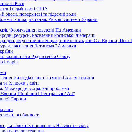
нності Росії
афічні відмінності США
ий океан, поверхневі та підземні води
блеми їх використання. Річкові системи України
азії. Формування поверхні Пд.Америки
родні ресурси, населення Російської Федерації
родно-ресурсний потенціал, населення країн Сх. Європи, Пн. і Ц
сурси, населення Латинської Америки
країни
раїн колишнього Радянського Союзу
в і морів
еми
чення життєдіяльності та якості життя людини
та їх прояв у світі
а. Міжнародні соціальні проблеми
 Європи,Північної і Центральної Азії
льної Європи
країни
основні особливості
іті, та шляхи їх вирішення. Населення світу
ь про народонаселення