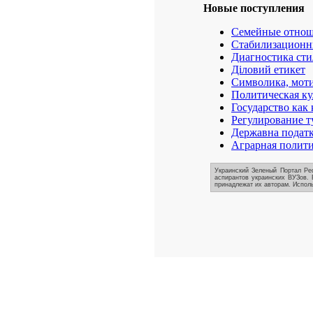
Новые поступления
Семейные отнош
Стабилизационн
Диагностика сти
Діловий етикет
Символика, моти
Политическая ку
Государство как
Регулирование т
Державна податко
Аграрная полити
Украинский Зеленый Портал Реф
аспирантов украинских ВУЗов. 
принадлежат их авторам. Исполь