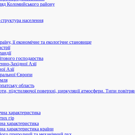
ляд Коломийського району
 структура населення
аїну, її економічне та екологічне становище
стрії
ландії
ітового господарства
нно-Західної Азії
ої Азії
тральної Європи
емля
арпатську область
оти, підстиляючої поверхні, циркуляції атмосфери. Типи повітря
ічна характеристика
тих гір
чна характеристика
чна характеристика країни
 його природний та механічний рух