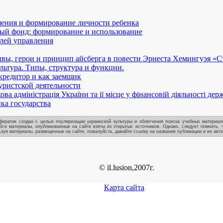
ения и формирование личности ребенка
ый фонд: формирование и использование
лей управления
вы, герои и принцип айсберга в повести Эрнеста Хемингуэя «С
льтура. Типы, структура и функции.
 кредитор и как заемщик
уристской деятельности
ва адміністрація України та ії місце у фінансовій діяльності дер
ка государства
ератик создан с целью поуляризации украинской культуры и облегчения поиска учебных материало
Все материалы, опубликованные на сайте взяты из открытых источников. Однако, следует помнить, 
зуя материалы, размещенные на сайте, пожалуйста, давайте ссылку на название публикации и ее авто
© il.lusion,2007г.
Карта сайта