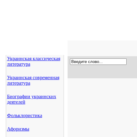
Украинская классическая
литература
Украинская современная
литература
Биографии украинских
деятелей
Фольклористика
Афоризмы