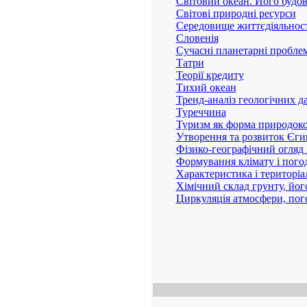
Світовий океан. Його будов
Світові природні ресурси
Середовище життєдіяльност
Словенія
Сучасні планетарні пробле
Татри
Теорії кредиту
Тихий океан
Тренд-аналіз геологічних д
Туреччина
Туризм як форма природок
Утворення та розвиток Єги
Фізико-географічний огляд 
Формування клімату і погод
Характеристика і територі
Хімічний склад грунту, йог
Циркуляція атмосфери, пог