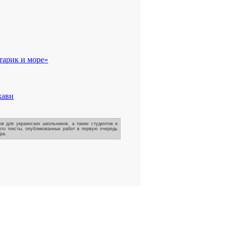
тарик и море»
жави
в для украинских школьников, а также студентов и
что тексты, опубликованных работ в первую очередь
ра.