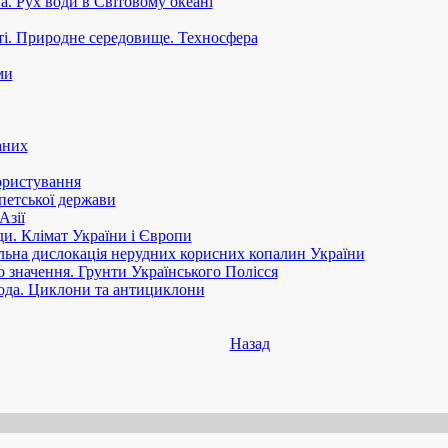
а. Рух води в Світовому океані
і. Природне середовище. Техносфера
ми
аних
ористування
петської держави
Азії
и. Клімат України і Європи
альна дислокація нерудних корисних копалин України
о значення. Грунти Українського Полісся
ода. Циклони та антициклони
Назад