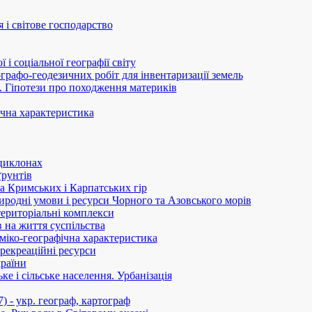
 і світове господарство
 і соціальної географії світу
графо-геодезичних робіт для інвентаризації земель
. Гіпотези про походження материків
ічна характеристика
циклонах
ґрунтів
а Кримських і Карпатських гір
родні умови і ресурси Чорного та Азовського морів
ериторіальні комплекси
в на життя суспільства
міко-географічна характеристика
 рекреаційні ресурси
країни
е і сільське населення. Урбанізація
) - укр. географ, картограф