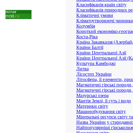
Класифікація країн світу
Класифікація природних ре
Кліматичні умови
Кліматоутворюючі чинники 
Колумбія
Короткий економіко-географ
Коста-Ріка
Країна Закавказзя (Азербайд
Країни Балтії
Країни Центральної Азії
Країни Центральної Азії (К
Культура Камбоджі
Литва
Лісостеп України
Літосфера, її елементи, пр
Магматичні гірські породи, 
Магматичні гірські породи,
Мазурські озера
Мантія Землі, її суть і види
Материки світу
Машинобудування світу
Мінеральні ресурси світу т
Назва України у стародавні
Найпопулярніші гірськолиж
Населення світу