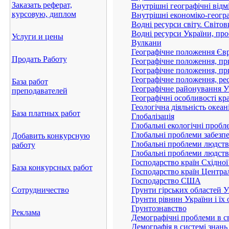
Заказать реферат,
Внутрішні географічні відмі
курсовую, диплом
Внутрішні економіко-геогр
Водні ресурси світу. Світов
Водні ресурси України, про
Услуги и цены
Вулкани
Географічне положення Євр
Продать Работу
Географічне положення, при
Географічне положення, при
Географічне положення, ре
База работ
Географічне районування У
преподавателей
Географічні особливості к
Геологічна діяльність океані
База платных работ
Глобалізація
Глобальні екологічні пробл
Глобальні проблеми забезпе
Добавить конкурсную
Глобальні проблеми людства 
работу
Глобальні проблеми людств
Господарство країн Східної
База конкурсных работ
Господарство країн Центра
Господарство США
Сотрудничество
Грунти гірських областей У
Грунти рівнин України і їх 
Грунтознaвство
Реклама
Демографічні проблеми в св
Демографія в системі знан