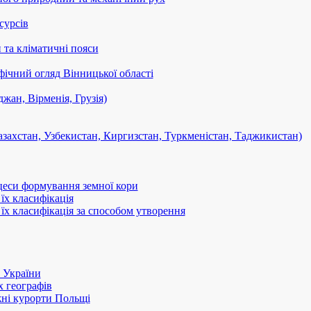
сурсів
та кліматичні пояси
ічний огляд Вінницької області
жан, Вірменія, Грузія)
азахстан, Узбекистан, Киргизстан, Туркменістан, Таджикистан)
оцеси формування земної кори
їх класифікація
 їх класифікація за способом утворення
а України
х географів
ні курорти Польщі