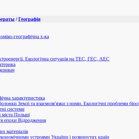
фераты
/
Географія
оміко-географічна х-ка
троенергії. Екологічна ситуація на ТЕС, ГЕС, АЕС
атерика
дкривач
фічна характеристика
оболонки Землі та взаємозв'язки з ними. Екологічні проблеми біо
тні системи
і міста Польщі
ття епохи Відродження
х матеріалів
економічними устроями України і розвинутих країн