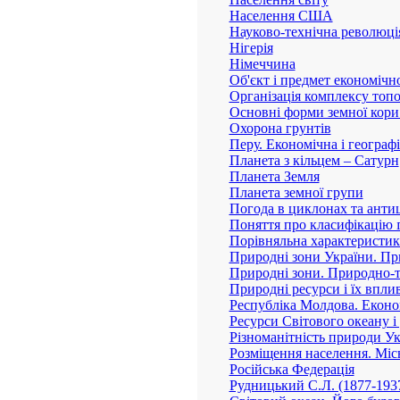
Населення США
Науково-технічна революція
Нігерія
Німеччина
Об'єкт і предмет економічної
Організація комплексу топо
Основні форми земної кори
Охорона грунтів
Перу. Економічна і географ
Планета з кільцем – Сатурн
Планета Земля
Планета земної групи
Погода в циклонах та анти
Поняття про класифікацію 
Порівняльна характеристик
Природні зони України. При
Природні зони. Природно-т
Природні ресурси і їх впли
Республіка Молдова. Еконо
Ресурси Світового океану і
Різноманітність природи У
Розміщення населення. Міськ
Російська Федерація
Рудницький С.Л. (1877-1937