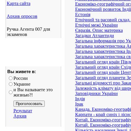
Карта сайта
Економіко-географічний ог
Економічний розвиток Індії
Естонія
Архив опросов
Етнічний та расовий склад,
Етнічні межі України
Ручка Агента 007 для
Євразія. Опис материка
экзаменов
Загадки Атлантиди
Загальна інформація про Укр
Загальна характеристика Ав
Загальна характеристика Ір
Загальна характеристика св
Загальний огляд країн Півде
Загальний огляд країн Східн
Вы живете в:
Загальний огляд країн Цен
Загальний огляд планети З
России
Загальні відомості про Зак
Украине
Залежність клімату від шир
и Вы называете это
Заповідники України
жизнью?!
Індія
Ірак
Канада. Економіко-географ
Результат
Карпати - край синіх і лісис
Архив
Китай. Економіко-географі
Китай. Економіко-географі
Кількість населення Землі,