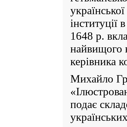
української
інституції 
1648 р. вкл
найвищого 
керівника к
Михайло Гр
«Ілюстрован
подає скла
українських