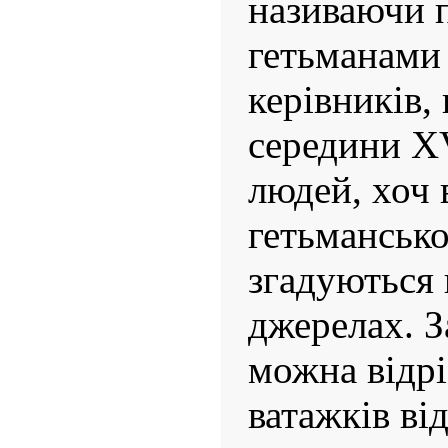
називаючи
гетьманами
керівників, 
середини XV
людей, хоч 
гетьмансько
згадуються 
джерелах. 
можна відр
ватажків від