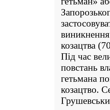
гетьман» аб
Запорозьког
застосовуват
виникнення
козацтва (70
Під час вел
повстань вл
гетьмана п
козацтво. С
Грушевськи