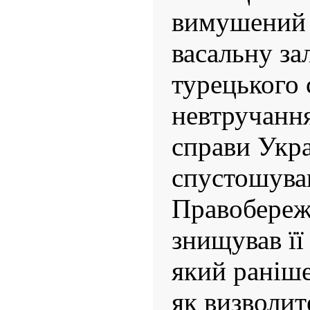
вимушений 
васальну за
турецького 
невтручання
справи Укра
спустошував
Правобереж
знищував її
який раніш
як визволит