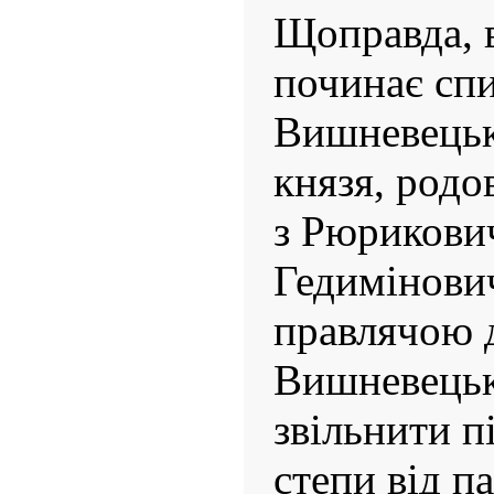
Щоправда, 
починає сп
Вишневецьк
князя, родо
з Рюрикови
Гедимінови
правлячою 
Вишневецьк
звільнити п
степи від п