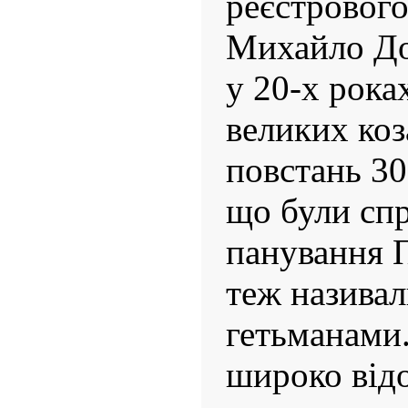
реєстрового
Михайло До
у 20-х рока
великих коз
повстань 30-
що були сп
панування П
теж назива
гетьманами.
широко відо