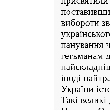
присвятили 
поставивши
вибороти зв
українськог
панування 
гетьманам д
найскладні
іноді найтр
України іст
Такі великі