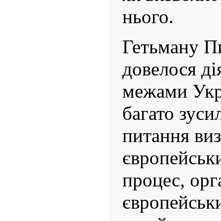
нього.
Гетьману П
довелося дія
межами Укр
багато зуси
питання виз
європейськ
процес, орга
європейськ