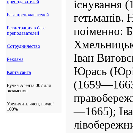
існування 
преподавателей
гетьманів. 
База преподавателей
поіменно: Б
Регистрация в базе
преподавателей
Хмельницьк
Сотрудничество
Іван Вигов
Реклама
Юрась (Юрі
Карта сайта
(1659—1663
Ручка Агента 007 для
экзаменов
правобереж
Увеличить член, грудь!
—1665); Ів
100%
лівобережн