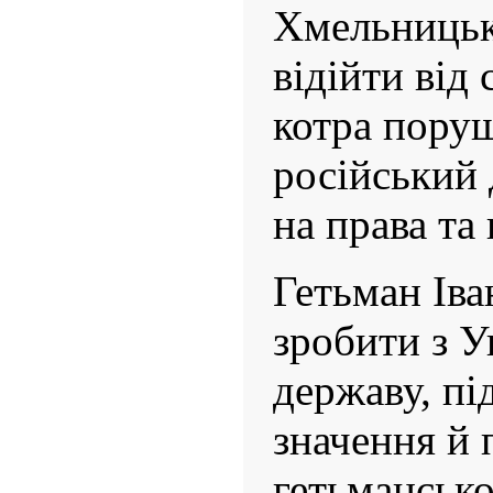
Хмельницьк
відійти від
котра поруш
російський 
на права та
Гетьман Іва
зробити з У
державу, пі
значення й
гетьманської