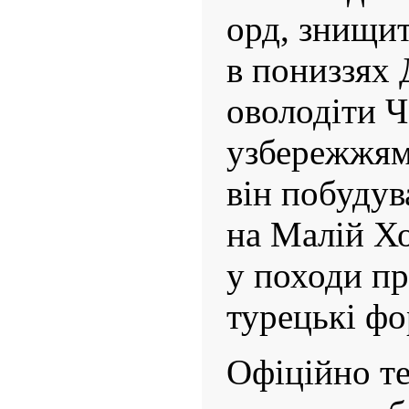
орд, знищит
в пониззях 
оволодіти 
узбережжям.
він побуду
на Малій Хо
у походи пр
турецькі фо
Офіційно т