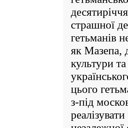
десятиріччя
страшної де
гетьманів н
як Мазепа, 
культури та
українськог
цього гетьм
з-під моско
реалізувати
незалежної 