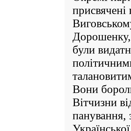
присвячені 
Виговськом
Дорошенку,
були видат
політичним
талановити
Вони бороли
Вітчизни в
панування, 
Української