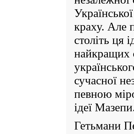
Української
краху. Але 
століть ця і
найкращих с
українськог
сучасної не
певною мір
ідеї Мазепи
Гетьмани П