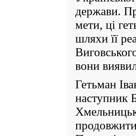
держави. П
мети, ці ге
шляхи її реа
Виговськог
вони вияви
Гетьман Ів
наступник 
Хмельницьк
продовжити 