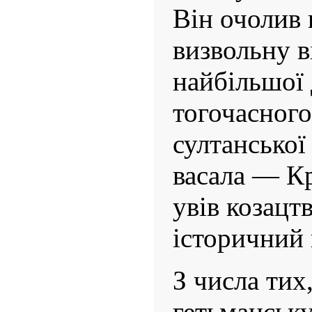
Він очолив 
визвольну в
найбільшої
тогочасного
султанської
васала — Кр
увів козацт
історичний 
З числа тих
гетьманську