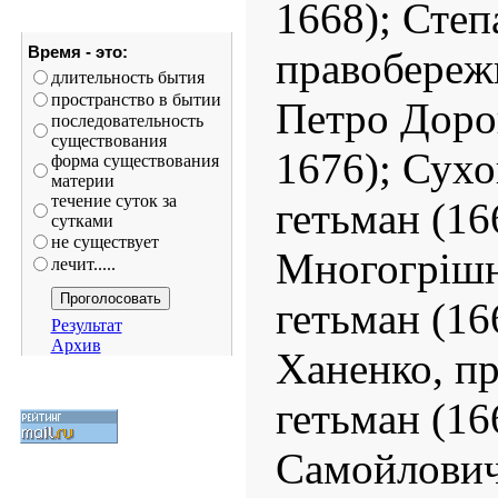
1668); Степ
Время - это:
правобережн
длительность бытия
пространство в бытии
Петро Дор
последовательность
существования
1676); Сухо
форма существования
материи
течение суток за
гетьман (1
сутками
не существует
Многогрішн
лечит.....
гетьман (1
Результат
Архив
Ханенко, п
гетьман (16
Самойлович