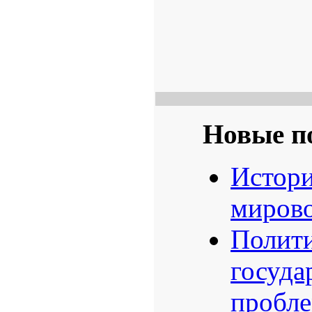
Новые п
Истори
мирово
Полити
госуда
пробл