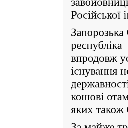
завойовниць
Російської і
Запорозька 
республіка
впродовж ус
існування н
державності
кошові отам
яких також 
За майже тр