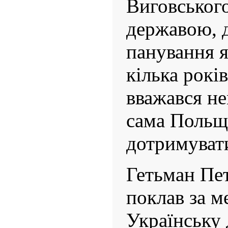
Виговського
державою, 
панування я
кілька рокі
вважався н
сама Польщ
дотримувати
Гетьман Пе
поклав за м
Українську 