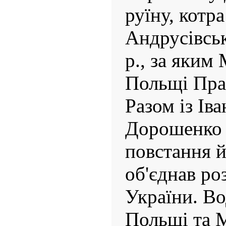
руїну, котр
Андрусівськ
р., за яким
Польщі Пра
Разом із Ів
Дорошенко 
повстання й
об'єднав ро
України. Во
Польщі та 