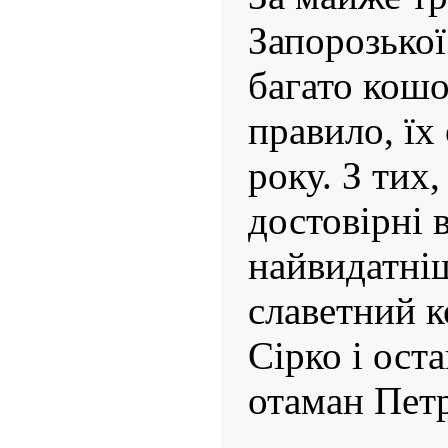
Запорозької
багато кошо
правило, їх
року. З тих
достовірні 
найвидатні
славетний 
Сірко і ост
отаман Пет