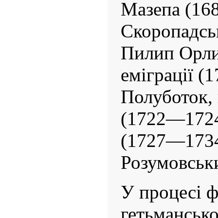
Мазепа (16
Скоропадсь
Пилип Орли
еміграції (
Полуботок, 
(1722—1724
(1727—1734
Розумовськ
У процесі 
гетьмансько