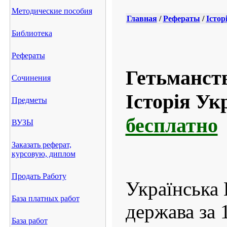
Методические пособия
Главная
/
Рефераты
/
Істор
Библиотека
Рефераты
Гетьманств
Сочинения
Історія Ук
Предметы
бесплатно
ВУЗЫ
Заказать реферат,
курсовую, диплом
Продать Работу
Українська 
База платных работ
держава за 
База работ