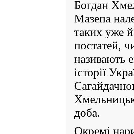
Богдан Хме
Мазепа нале
таких уже 
постатей, ч
називають е
історії Укр
Сагайдачног
Хмельницьк
доба.
Окремі нар