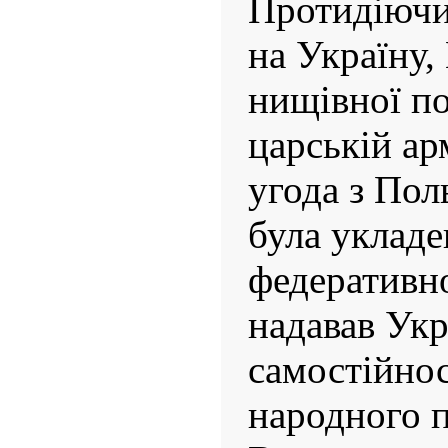
Протидіючи
на Україну,
нищівної по
царській ар
угода з Пол
була укладе
федеративно
надавав Укр
самостійнос
народного 