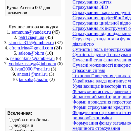
Страхування життя
Страхування ЗЕО
Ручка Агента 007 для
Страхування і характер душі 
экзаменов
Страхування професійної від
Страхування цивільної відпо
Лучшие автора конкурса
Страхування як інструмент б
1.
sammum@yandex.ru
(45)
Страхування, відповідальнос
2.
patr1cia@i.ua
(45)
Структура, завдання та функ
3.
starosta.315@rambler.ru
(37)
діяльністю
4.
efrem.irina@gmail.com
(24)
Сутність і роль перестрахув
5.
saleon@bk.ru
(10)
Сутність і функції страхуван
6.
panochkina@rambler.ru
(6)
Сучасний стан фінансування
7.
vodolazhskaya@inbox.ru
(6)
Сучасні можливості використ
8.
ivan2000@mail.ru
(3)
страховій справі
9.
antost1@mail.ru
(3)
Технології введення даних в
10.
tanzolia@ua.fm
(2)
Українська влада критикує ук
Уряд захищає інвесторів та к
Фінансовий аспект діяльност
Фінансовий моніторинг, швид
Форми проведення перестрах
Форми страхування кредитів
Формування страхового інтер
Вселенная:
ринкової економіки
добра и изобильна..
Формування фонду загальноо
недобра и
медичного страхування
изобильна...