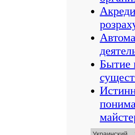
Акреди
розрах
Автома
деятел
Бытие 
сущест
Истинн
понима
майсте
Украинский