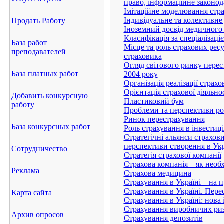
право, інформаційне законод
Імітаційне моделювання стра
Індивідуальне та колективне
Продать Работу
Іноземний досвід медичного
Класифікація за спеціалізаці
База работ
Місце та роль страхових ресу
преподавателей
страховика
Огляд світового ринку перест
База платных работ
2004 року
Організація реалізації страх
Орієнтація страхової діяльно
Добавить конкурсную
Пластиковий бум
работу
Проблеми та перспективи роз
Ринок перестрахування
База конкурсных работ
Роль страхування в інвестиц
Стратегічні альянси страхови
перспективи створення в Укр
Сотрудничество
Стратегія страхової компанії
Страхова компанія – як необ
Реклама
Страхова медицина
Страхування в Україні – н
Страхування в Україні. Перес
Карта сайта
Страхування в Україні: нова 
Страхування виробничих ри
Архив опросов
Страхування депозитів