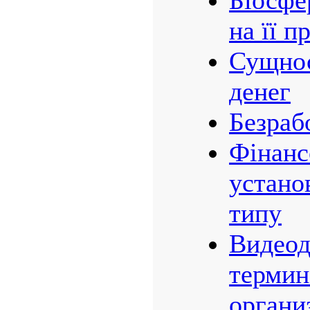
Біосфе
на її 
Сущнос
денег
Безраб
Фінанс
устано
типу
Видео
термин
органи