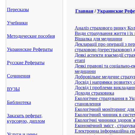
Пересказы
Главная
/
Украинские Реф
Учебники
Аналіз страхового ринку Ко
Види страхування життя і їх
Методические пособия
Вішалка для медицини
Декларації про операції з пе
Украинские Рефераты
страховою (перестраховою) д
Деякі аспекти взаємодії стр
етапі
Русские Рефераты
Деякі правові та соціально-
медицини
Сочинения
Добровільне медичне страху
Досвід і напрямки розвитку с
Досвід і проблеми викладан
ВУЗЫ
Доходи страховика
Екологічне страхування в Ук
Библиотека
становлення
Екологічний моніторинг для 
Екологічний чинник в систем
Заказать реферат,
Екологічні чинники здоров`я
курсовую, диплом
Економічний зміст , страхув
Електронна інформаційна ера
Услуги и цены