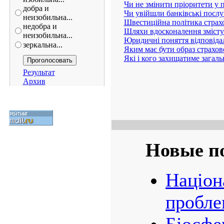
Чи не змінити пріоритети у п
добра и
Чи увійшли банківські послу
неизобильна...
Швестиційна політика страх
недобра и
Шляхи вдосконалення змісту т
неизобильна...
Юридичні поняття відповідаль
зеркальна...
Яким має бути образ страхов
Які і кого захищатиме загал
Результат
Архив
Новые п
Націон
пробле