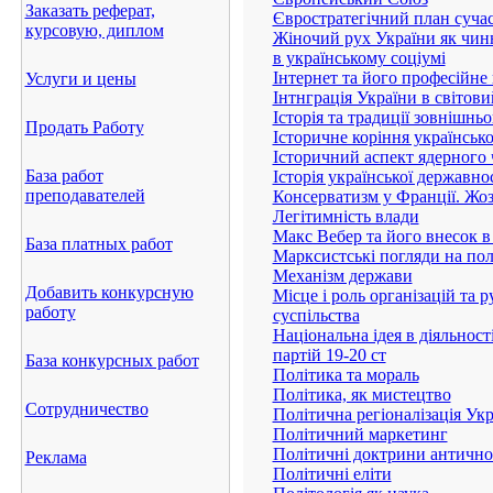
Заказать реферат,
Євростратегічний план сучас
курсовую, диплом
Жіночий рух України як чинн
в українському соціумі
Інтернет та його професійне
Услуги и цены
Інтнграція України в світови
Історiя та традицiї зовнiшн
Продать Работу
Історичне коріння українсько
Історичний аспект ядерного
База работ
Історія української державно
преподавателей
Консерватизм у Франції. Жо
Легітимність влади
Макс Вебер та його внесок в
База платных работ
Марксистські погляди на пол
Механізм держави
Добавить конкурсную
Місце і роль організацій та 
работу
суспільства
Національна ідея в діяльност
партій 19-20 ст
База конкурсных работ
Політика та мораль
Політика, як мистецтво
Сотрудничество
Політична регіоналізація Ук
Політичний маркетинг
Політичні доктрини антично
Реклама
Політичні еліти