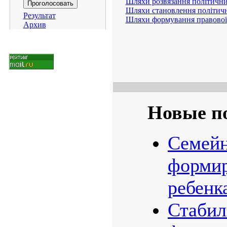
Шляхи розвязання політични
Шляхи становлення політично
Результат
Шляхи формування правової 
Архив
Новые п
Семейн
формир
ребенк
Стабил