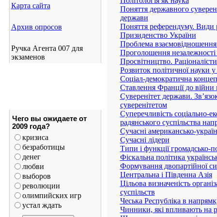
Політологія як наука
Карта сайта
Поняття державного суверені
держави
Поняття референдуму. Види 
Архив опросов
Призиденство України
Проблема взаємовідношення 
Ручка Агента 007 для
Проголошення незалежності
экзаменов
Просвітництво. Раціоналісти
Розвиток політичної науки у
Соціал-демократична концепц
Ставлення Франції до війни 
Суверенітет держави. Зв’язо
суверенітетом
Суперечливість соціально-ек
Чего вы ожидаете от
радянського суспільства напр
2009 года?
Сучасні американсько-україн
кризиса
Сучасні лідери
безработицы
Типи і функції громадсько-по
денег
Фіскальна політика українсь
Формування двопартійної си
любви
Центральна і Південна Азія
выборов
Цільова визначеність організ
революции
суспільств
олимпийских игр
Чеська Республіка в напрямк
устал ждать
Чинники, які впливають на р