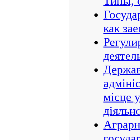
Типы, 
Госуда
как за
Регули
деятел
Держав
адмініс
місце 
діяльн
Аграрн
госуда