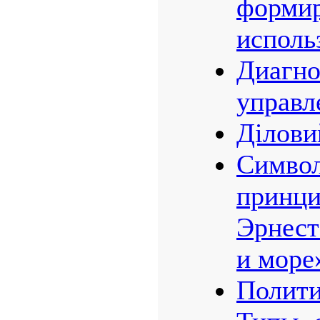
формир
исполь
Диагно
управл
Ділови
Символ
принци
Эрнест
и море
Полити