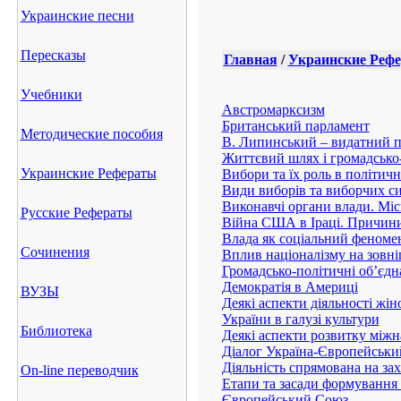
Украинские песни
Пересказы
Главная
/
Украинские Реф
Учебники
Австромарксизм
Британський парламент
Методические пособия
В. Липинський – видатний п
Життєвий шлях і громадсько-
Украинские Рефераты
Вибори та їх роль в політич
Види виборів та виборчих с
Виконавчі органи влади. Місь
Русские Рефераты
Війна США в Іраці. Причини
Влада як соціальний феноме
Сочинения
Вплив націоналізму на зовні
Громадсько-політичні об’єдн
Демократія в Америці
ВУЗЫ
Деякі аспекти діяльності жін
України в галузі культури
Библиотека
Деякі аспекти розвитку між
Діалог Україна-Європейськи
Діяльність спрямована на за
On-line переводчик
Етапи та засади формування
Європейський Союз