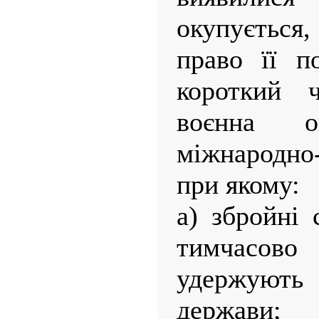
окупуєтьс
право її п
короткий 
воєнна 
міжнародн
при якому:
а) збройні 
тимчасо
удержують 
держави;