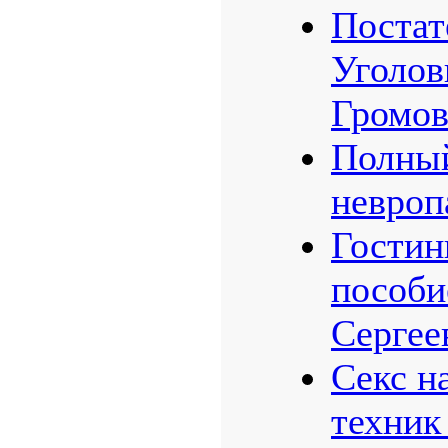
Постат
Уголов
Громов
Полный
невроп
Гостин
пособи
Сергее
Секс н
техник