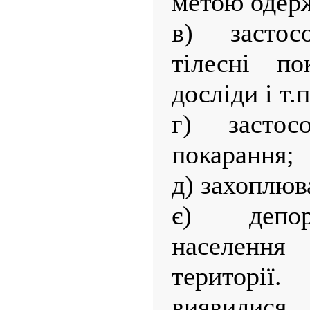
метою одерж
в) застосо
тілесні по
досліди і т.п
г) застосо
покарання;
д) захоплюв
є) депор
населенн
території
виявилися