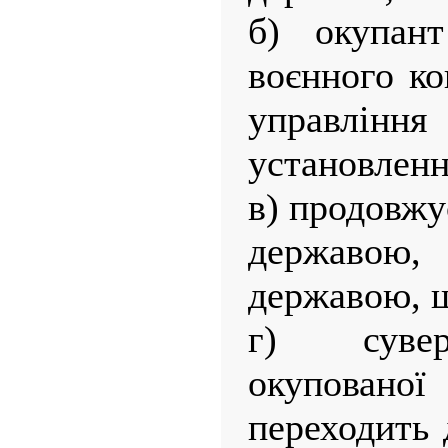
б) окупант
воєнного ко
управл
установленн
в) продовжу
державою,
державою, щ
г) сувер
окупован
переходить 