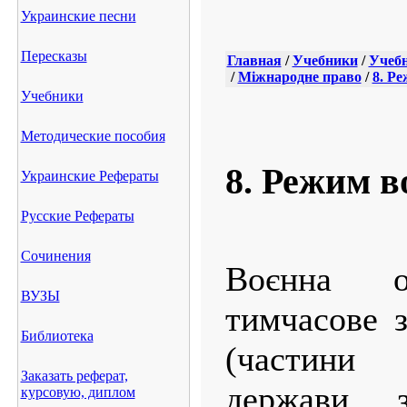
Украинские песни
Пересказы
Главная
/
Учебники
/
Учебн
/
Міжнародне право
/
8. Ре
Учебники
Методические пособия
8. Режим в
Украинские Рефераты
Русские Рефераты
Сочинения
Воєнна 
ВУЗЫ
тимчасове з
Библиотека
(частини 
Заказать реферат,
держави 
курсовую, диплом