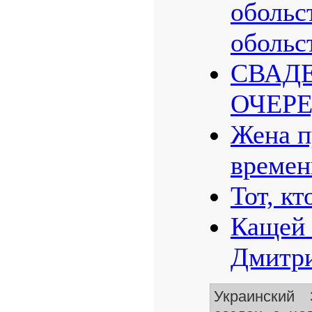
обольс
обольс
СВАД
ОЧЕР
Жена п
времен
Тот, кт
Кащей 
Дмитри
Украинский