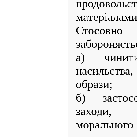
продовольс
матеріалами
Стосовно
забороняєть
а) чинит
насильства
образи;
б) застос
заходи,
морального 