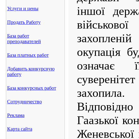
іншої держ
Услуги и цены
військової
Продать Работу
захопленій
База работ
преподавателей
окупація бу
База платных работ
означає 
Добавить конкурсную
работу
суверені
База конкурсных работ
захопила.
Сотрудничество
Відповідн
Реклама
Гаазької ко
Карта сайта
Женевської 