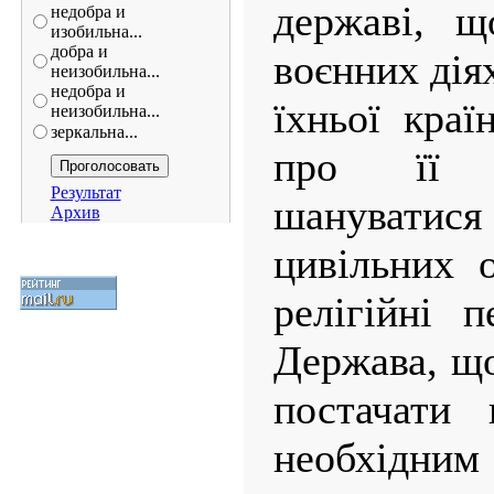
державі, щ
недобра и
изобильна...
добра и
воєнних дія
неизобильна...
недобра и
їхньої краї
неизобильна...
зеркальна...
про її 
Результат
шанувати
Архив
цивільних о
релігійні п
Держава, що
постачати 
необхі