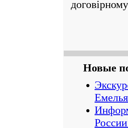
договірному
Новые п
Экскур
Емелья
Информ
России