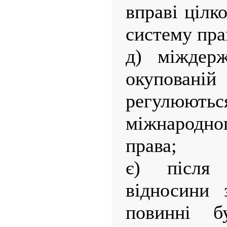
вправі цілк
систему пра
д) міждерж
окупова
регулюю
міжнародно
права;
є) після 
відносини 
повинні б