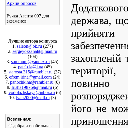
Архив опросов
Додатков
Ручка Агента 007 для
держава, що
экзаменов
прийняти 
Лучшие автора конкурса
забезпеч
1.
saleon@bk.ru
(277)
2.
sergeyoksanalit@mail.ru
захопленій 
(104)
3.
sammum@yandex.ru
(45)
4.
patr1cia@i.ua
(45)
території
5.
starosta.315@rambler.ru
(37)
6.
efrem.irina@gmail.com
(24)
повинно п
7.
panochkina@rambler.ru
(6)
8.
Irisha198769@mail.ru
(6)
розпорядже
9.
vodolazhskaya@inbox.ru
(6)
10.
ivan2000@mail.ru
(3)
його не мо
приношення 
Вселенная:
добра и изобильна..