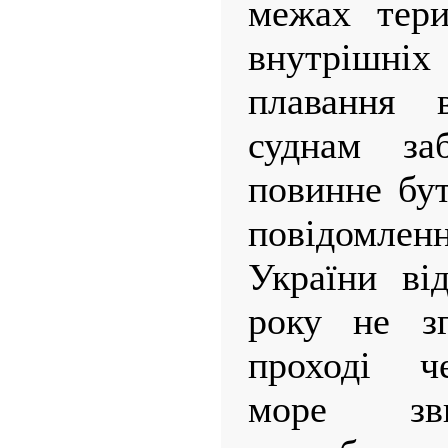
межах тери
внутрішн
плавання 
суднам за
повинне бу
повідомл
України ві
року не з
проході че
море зви