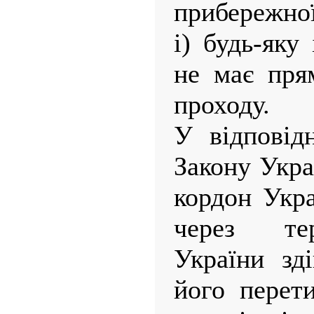
прибережної
і) будь-яку
не має пря
проходу.
У відповід
Закону Укр
кордон Укр
через те
України зд
його перет