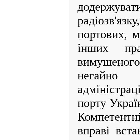
додержу
радіозв'яз
портових, м
інших пр
вимушеного
негайно
адміністр
порту Украї
Компетент
вправі вст