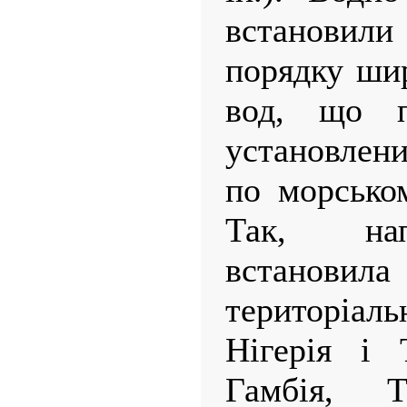
встановили
порядку ши
вод, що п
установлен
по морсько
Так, нап
встано
територіал
Нігерія і
Гамбія, Т