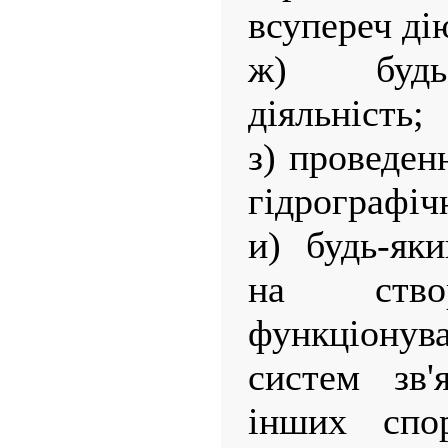
всупереч ді
ж) будь-
діяльність;
з) проведен
гідрографічн
и) будь-як
на ство
функціон
систем зв'
інших спо