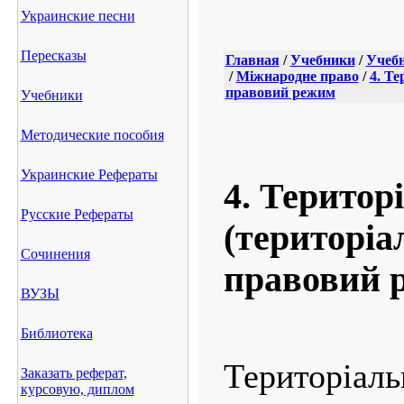
Украинские песни
Пересказы
Главная
/
Учебники
/
Учебн
/
Міжнародне право
/
4. Те
правовий режим
Учебники
Методические пособия
Украинские Рефераты
4. Територ
Русские Рефераты
(територіал
Сочинения
правовий 
ВУЗЫ
Библиотека
Терито
Заказать реферат,
курсовую, диплом