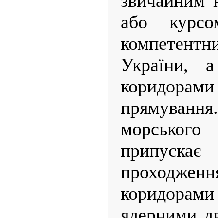
звичайним 
або курсо
компетен
України, 
коридорами
прямування
морського
припуск
проходж
коридорами 
ядерними д