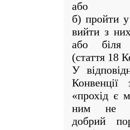
або
б) пройти у
вийти з них
або біля 
(стаття 18 К
У відповід
Конвенції 
«прохід є 
ним не п
добрий по