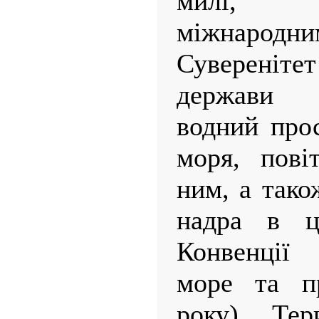
милі, 
міжнародни
Суверені
держави 
водний прос
моря, пові
ним, а тако
надра в ц
Конвенції 
море та п
року). Тер