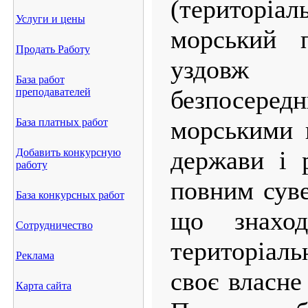
(територі
Услуги и цены
морський п
Продать Работу
уздовж
База работ
безпосеред
преподавателей
морськими 
База платных работ
держави і 
Добавить конкурсную
работу
повним суве
База конкурсных работ
що знахо
Сотрудничество
територіал
Реклама
своє власне
Карта сайта