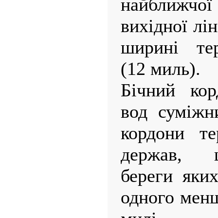
найближч
вихідної лін
ширині тер
(12 миль).
Бічний кор
вод суміжн
кордони те
держав, 
береги яких
одного менш