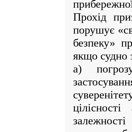
прибережної
Прохід при
порушує «св
безпеку» п
якщо судно 
а) погро
застос
сувереніте
цілісності
залежнос