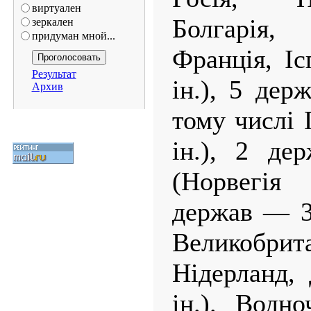
виртуален
Болгарія
зеркален
придуман мной...
Франція, Іс
Результат
ін.), 5 де
Архив
тому числі 
ін.), 2 д
(Норвегія
держав — 3
Великоб
Нідерланд, 
ін.). Водн