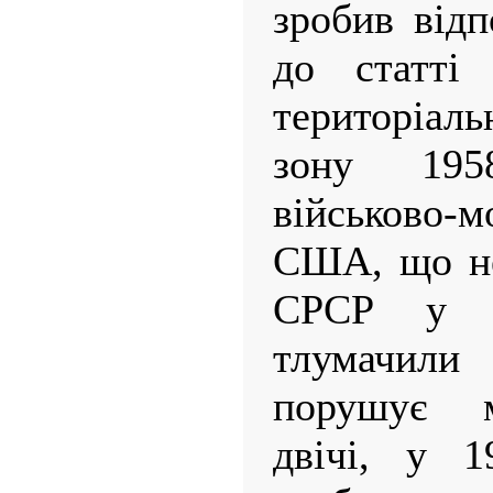
зробив відп
до статті
територіал
зону 195
військово
США, що не
СРСР у ц
тлумачил
порушує м
двічі, у 1