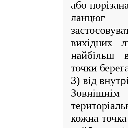
або порізан
ланцюг 
застосовув
вихідних л
найбільш 
точки берега
3) від внут
Зовніш
територіал
кожна точка