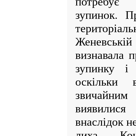
потребує
зупинок. П
територіаль
Женевській 
визнавала п
зупинку і 
оскільки 
звичайни
виявили
внаслідок н
лиха. К