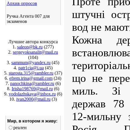
Проте приб
Архив опросов
штучні ост
Ручка Агента 007 для
экзаменов
вод не мают
Кожна де
Лучшие автора конкурса
1.
saleon@bk.ru
(277)
встановлю
2.
sergeyoksanalit@mail.ru
(104)
територіал
3.
sammum@yandex.ru
(45)
4.
patr1cia@i.ua
(45)
5.
starosta.315@rambler.ru
(37)
що не пере
6.
efrem.irina@gmail.com
(24)
7.
panochkina@rambler.ru
(6)
миль. Зі
8.
Irisha198769@mail.ru
(6)
9.
vodolazhskaya@inbox.ru
(6)
10.
ivan2000@mail.ru
(3)
держав 78 
12-мильну 
Мир, в котором я живу:
Росія, П
реален