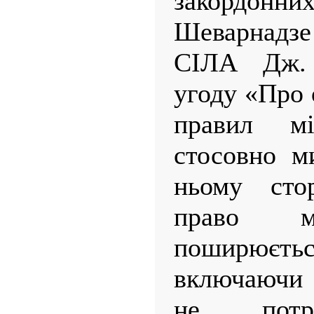
закордонни
Шеварнадз
СІЛА Дж. 
угоду «Про 
правил мі
стосовно м
ньому сто
право м
поширюєть
включаючи в
не потре