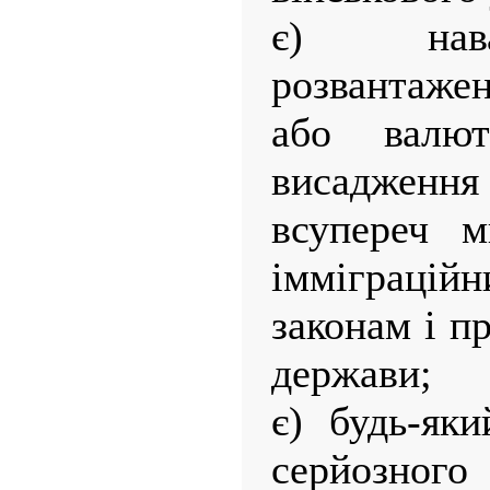
є) нава
розвантажен
або валю
висадженн
всупереч м
імміграцій
законам і п
держави;
є) будь-як
серйозно