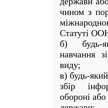
держави аб
чином з по
міжнародног
Статуті ОО
б) будь-
навчання з
виду;
в) будь-яки
збір інф
обороні або
держави;