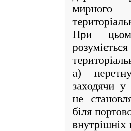
мирного
територіаль
При цьом
розумієть
територіаль
а) перет
заходячи у
не становл
біля портов
внутрішніх 