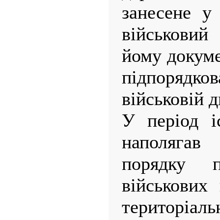
занесене у
військовий
йому докуме
підпорядк
військовій д
У період і
наполяга
порядку п
військових 
територіа