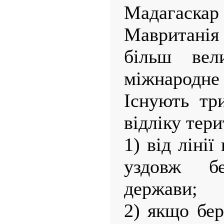
Мадагас
Мавритані
більш вели
міжнародне 
Існують тр
відліку тери
1) від ліні
уздовж бе
держави;
2) якщо бер