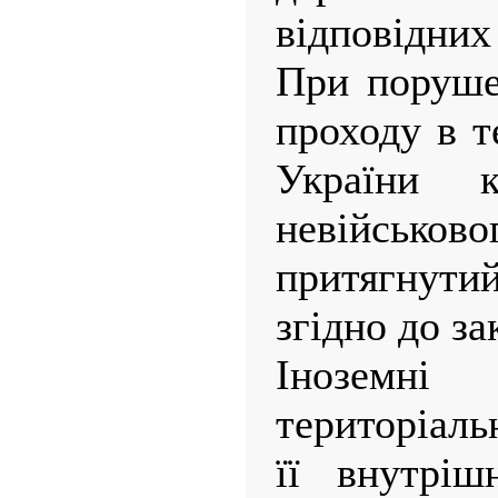
відповідних
При поруше
проходу в т
України к
невійськов
притягнутий
згідно до за
Інозем
територіаль
її внутріш