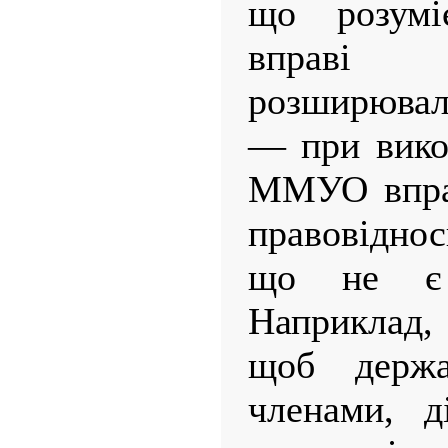
що розумі
вправі
розширювал
— при вико
ММУО вправ
правовідно
що не є 
Наприклад
щоб держ
членами, д