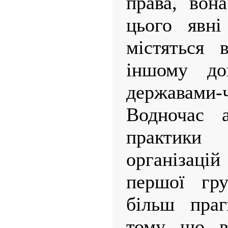
права, вон
цього явні
містяться 
іншому дог
державами-
Водночас а
практик
організацій
першої гру
більш праг
тому що в 