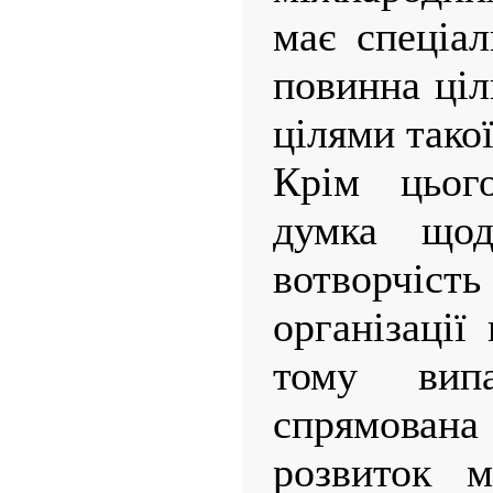
має спеціал
повинна ціл
цілями такої
Крім цьог
думка що
вотворчі
організації
тому вип
спрямован
розвиток м