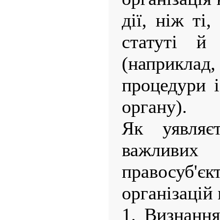
дії, ніж ті
статуті й
(наприкл
процедури 
органу).
Як уявляє
важлив
правосуб'є
організацій 
1. Визнання