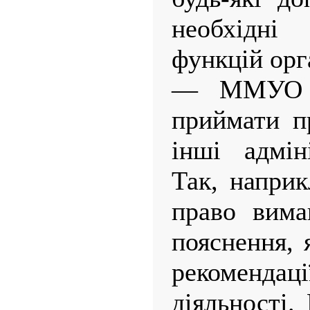
необхідн
функцій орга
— ММУО в
приймати п
інші адмін
Так, наприк
право вима
пояснення, 
рекоменда
діяльності.