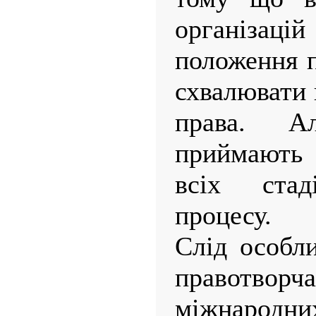
організа
положення п
схвалювати
права. А
приймають 
всіх стад
процесу.
Слід особл
правотво
міжнародних