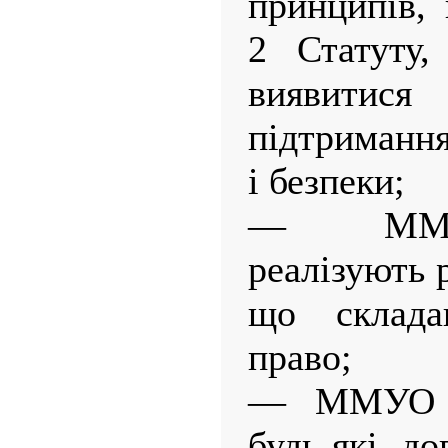
принципів, 
2 Статуту,
виявитис
підтриманн
і безпеки;
— ММУО
реалізують 
що склада
право;
— ММУО в
будь-які д