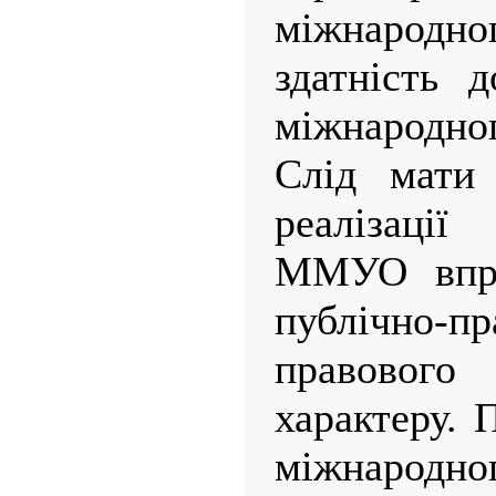
міжнародн
здатність 
міжнародног
Слід мати
реалізації
ММУО впра
публічно-п
правовог
характеру. 
міжнародно