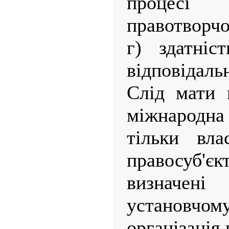
процесі
правотворчо
г) здатніс
відповідальн
Слід мати 
міжнародна 
тільки вла
правосуб'є
визначен
установч
організація