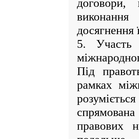
договори,
виконанн
досягнення ї
5. Участь
міжнародног
Під правот
рамках міжн
розумієть
спрямова
правових н