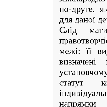
по-друге, я
для даної д
Слід мат
правотворч
межі: її в
визначені 
установчому
статут ко
індивідуаль
напрямки 