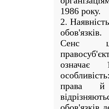
організаці
1986 року.
2. Наявніст
обов'язків.
Сенс ць
правосуб
означає 
особливіст
права й
відрізня
обов'язків 