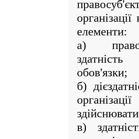
правосуб'є
організації
елементи:
а) право
здатніст
обов'язки;
б) дієздатн
організа
здійснювати
в) здатніс