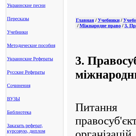
Украинские песни
Пересказы
Главная
/
Учебники
/
Учебн
/
Міжнародне право
/
3. Пр
Учебники
Методические пособия
3. Правосу
Украинские Рефераты
міжнародни
Русские Рефераты
Сочинения
ВУЗЫ
Питання 
Библиотека
правосуб'є
Заказать реферат,
організаці
курсовую, диплом