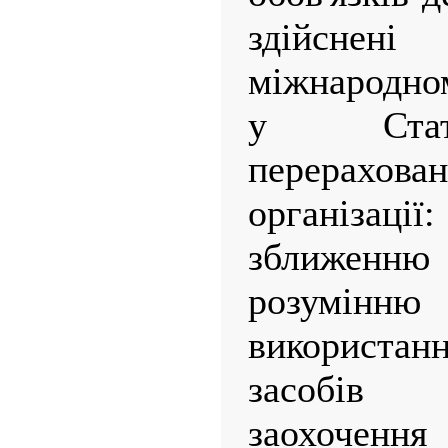
здійсне
міжнародном
у Ста
перерахова
організа
зближен
розумінн
використа
засобів 
заохочення