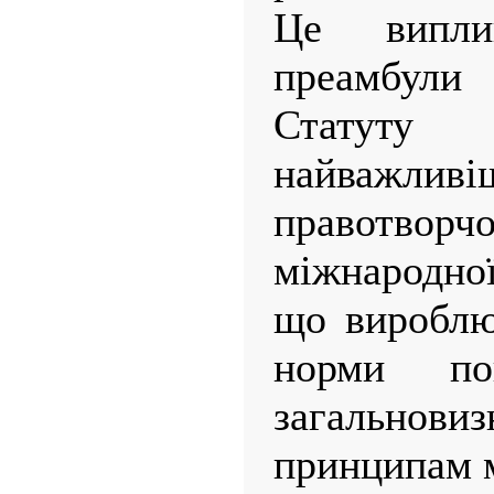
Це випли
преамбули
Статут
найважл
правотво
міжнародної
що вироблю
норми пов
загальнов
принципам м