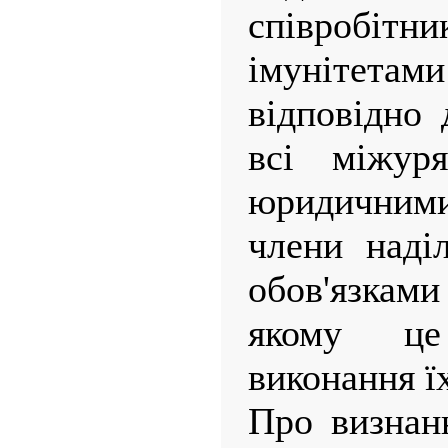
співробітн
імунітетам
відповідно 
всі міжуря
юридичними
члени наді
обов'язками
якому це
виконання ї
Про визнан