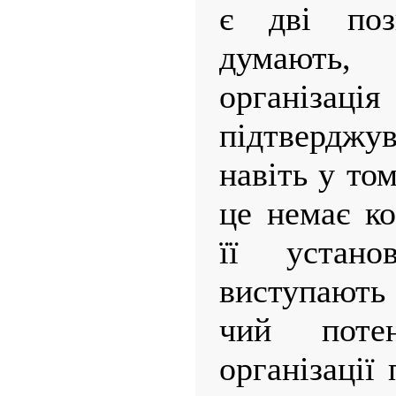
є дві поз
думають,
організація
підтвердж
навіть у то
це немає ко
її устано
виступають 
чий потен
організації