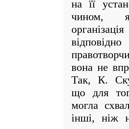
на її уста
чином, я
організа
відпові
правотворч
вона не впр
Так, К. Ск
що для тог
могла схва
інші, ніж 