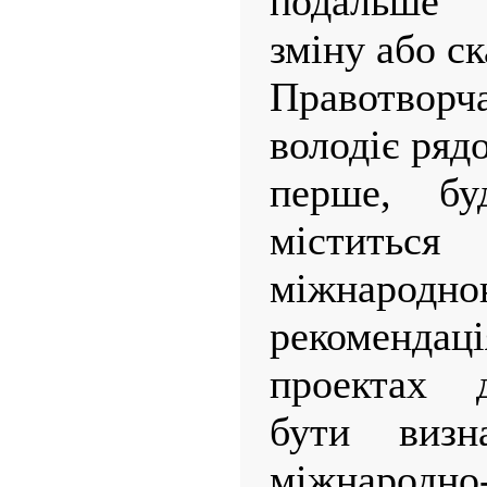
подальше 
зміну або ск
Правотворч
володіє ряд
перше, бу
містить
міжнарод
рекоменда
проектах д
бути виз
міжнародно