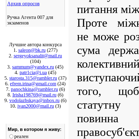
Архив опросов
питання між
Ручка Агента 007 для
Проте міжн
экзаменов
не може роз
Лучшие автора конкурса
сума держа
1.
saleon@bk.ru
(277)
2.
sergeyoksanalit@mail.ru
колективн
(104)
3.
sammum@yandex.ru
(45)
4.
patr1cia@i.ua
(45)
виступаючий
5.
starosta.315@rambler.ru
(37)
6.
efrem.irina@gmail.com
(24)
того, що
7.
panochkina@rambler.ru
(6)
8.
Irisha198769@mail.ru
(6)
9.
vodolazhskaya@inbox.ru
(6)
статутну 
10.
ivan2000@mail.ru
(3)
повинна
правосу
Мир, в котором я живу:
реален