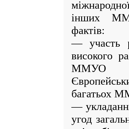
міжнародної
інших ММ
фактів:
— участь
високого р
ММУО 
Європейсь
багатьох М
— укладан
угод загаль