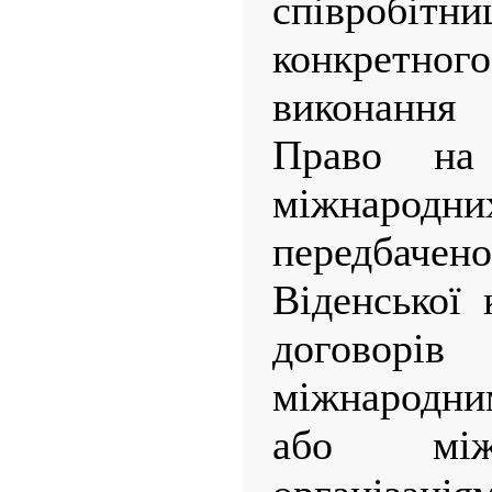
співроб
конкретно
виконання 
Право на
міжнаро
передба
Віденської 
договорів
міжнародн
або між