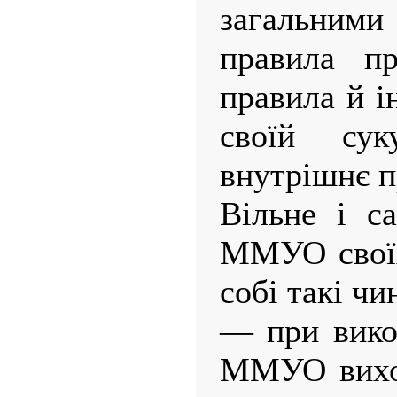
загальними
правила пр
правила й і
своїй сук
внутрішнє п
Вільне і с
ММУО своїх
собі такі чи
— при вико
ММУО виход