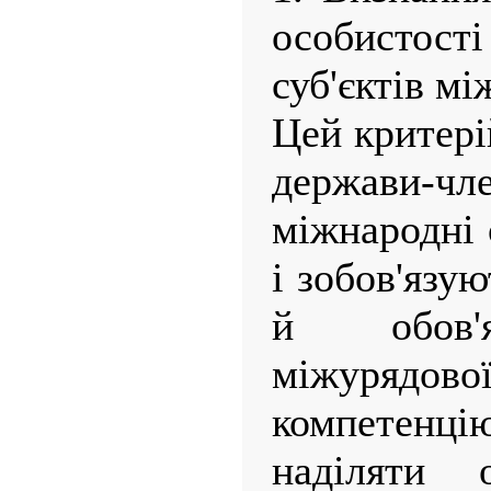
особистості
суб'єктів м
Цей критері
держави-ч
міжнародні 
і зобов'язу
й обов'я
міжурядово
компетенцію
наділяти 