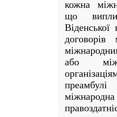
кожна міжн
що випли
Віденської 
договорів
міжнародн
або між
організац
преамбулі
міжнародна 
правозда