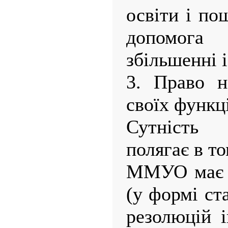
освіти і по
допомога
збільшенні 
3. Право н
своїх функц
Сутність
полягає в т
ММУО має с
(у формі ст
резолюцій і