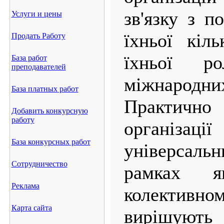
зв'язку з п
Услуги и цены
їхньої кіл
Продать Работу
їхньої р
База работ
преподавателей
міжнаро
База платных работ
Практич
Добавить конкурсную
работу
органі
База конкурсных работ
універсаль
Сотрудничество
рамках 
Реклама
колекти
Карта сайта
вирішують