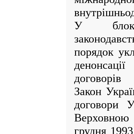
внутрішньод
У блок 
законодавс
порядок укл
денонсац
договорів
Закон Укра
договори У
Верховною
грудня 1993