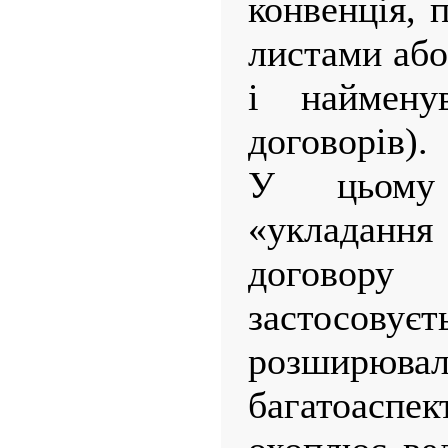
конвенція, 
листами або
і наймену
договорів).
У цьому 
«укладан
догово
засто
розшир
багатоасп