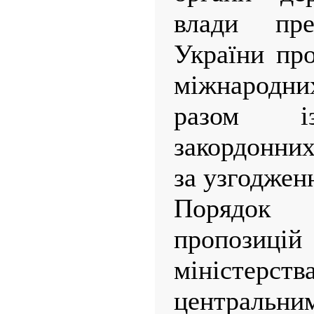
влади пре
України про
міжнародни
разом із
закордонни
за узгоджен
Порядок
пропозиц
міністер
централ