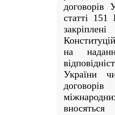
договорів 
статті 151 
закрі
Конституці
на надан
відповідн
України ч
договорів
міжнародн
вносяться