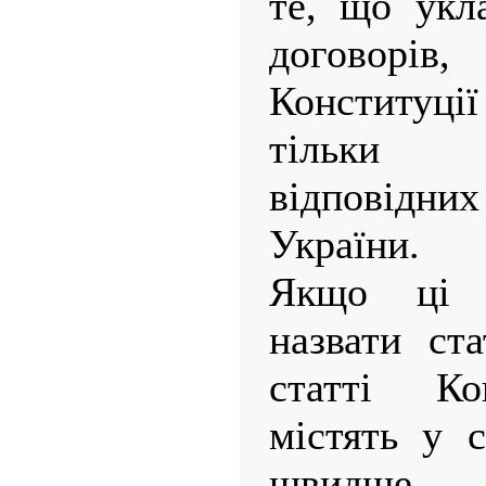
те, що укл
договорі
Конституці
тільки 
відповідних
України.
Якщо ці 
назвати ст
статті Ко
містять у 
швидше 