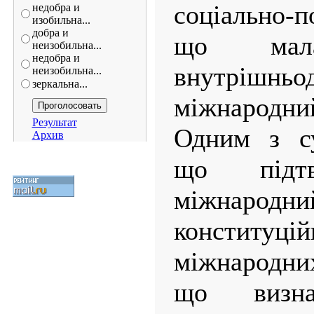
соціально-
недобра и
изобильна...
добра и
що мал
неизобильна...
недобра и
внутрішнь
неизобильна...
зеркальна...
міжнародний
Результат
Одним з су
Архив
що підтв
міжнародн
конституці
міжнародних
що визна