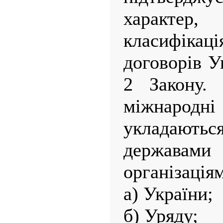
характе
класифік
договорів У
2 Закону. 
міжнародні
укладают
державам
організаціям
а) України;
б) Уряду;