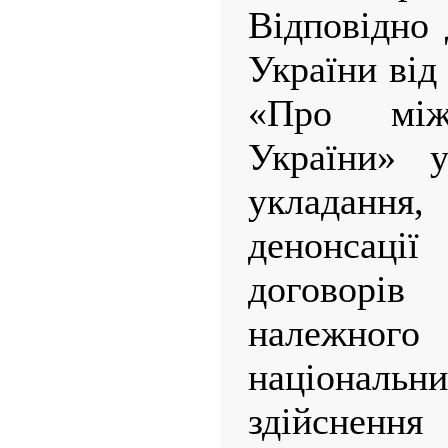
Відповідно
України від
«Про між
України» у
укладанн
денонсац
договорів
належног
націонал
здійснення