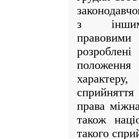
законодавчо
з іншим
правовими
розробле
положен
характеру,
сприйнят
права міжна
також наці
такого спри