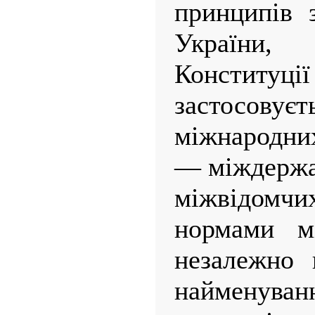
принципів 
України,
Конститу
застосов
міжнародни
— міждержа
міжвідомч
нормами мі
незалежно 
найменуван