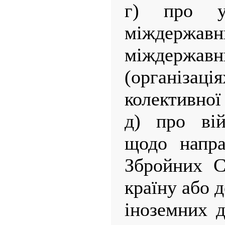
г) про у
міждержавн
міждержа
(організ
колективної
д) про вій
щодо напра
Збройних С
країну або 
іноземних 