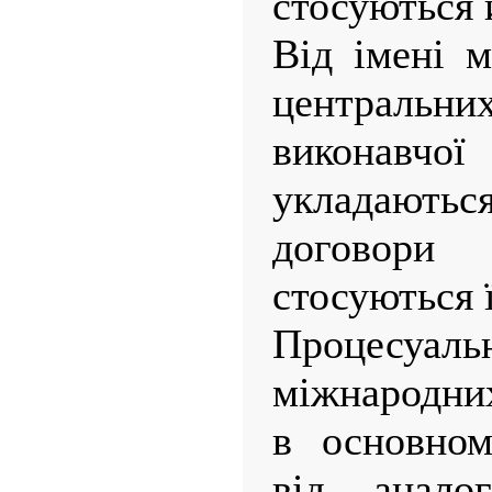
стосуються 
Від імені м
центральни
виконавч
укладают
договор
стосуються ї
Процесуаль
міжнародни
в основном
від анало