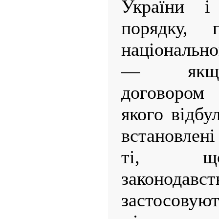
України і
порядку, 
національно
— якщо
договором 
якого відбу
встановлен
ті, що
законодав
застосов