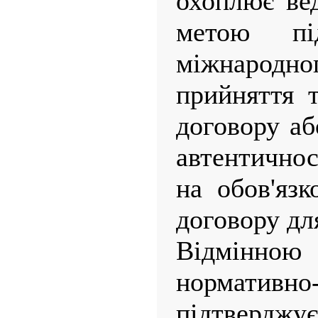
охоплює вед
метою під
міжнарод
прийняття 
договору аб
автентичнос
на обов'язк
договору дл
Відмінно
нормативно
підтверджу