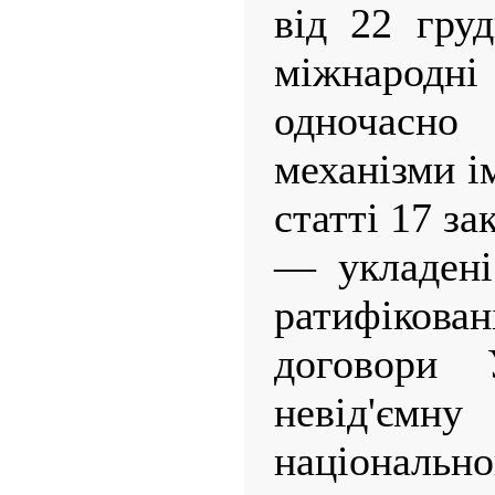
від 22 гру
міжнародні
одночасно
механізми і
статті 17 за
— укладені
ратифіко
договори 
невід'
національн