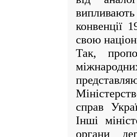
випливаю
конвенції 1
свою націон
Так, пропо
міжнародни
представля
Міністерс
справ Укра
Інші мініст
органи дер