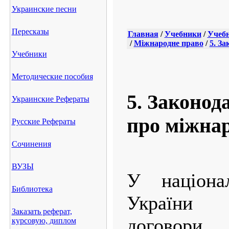
Украинские песни
Пересказы
Главная
/
Учебники
/
Учебн
/
Міжнародне право
/
5. З
Учебники
Методические пособия
5. Законод
Украинские Рефераты
про міжнар
Русские Рефераты
Сочинения
ВУЗЫ
У націонал
Библиотека
України 
Заказать реферат,
договор
курсовую, диплом