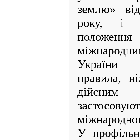
землю» ві
року, і 
положення
міжнаро
України 
правила, н
дійсним
застосов
міжнародног
У профільн