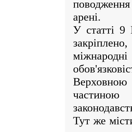
поводженн
арені.
У статті 9 
закріпл
міжнародні
обов'язк
Верховною
частиною
законодавст
Тут же міст