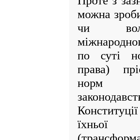
Проте з заз
можна зроби
чи вол
міжнародно
по суті н
права) прі
норм н
законодавс
Конституці
їхньої 
(трансформ