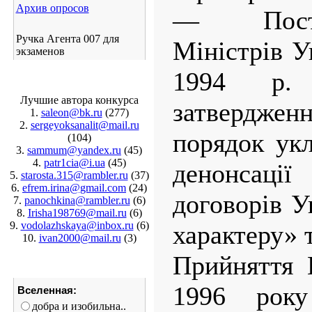
Архив опросов
— Поста
Ручка Агента 007 для
Міністрів У
экзаменов
1994 р
Лучшие автора конкурса
затвердже
1.
saleon@bk.ru
(277)
2.
sergeyoksanalit@mail.ru
порядок укл
(104)
3.
sammum@yandex.ru
(45)
4.
patr1cia@i.ua
(45)
денонсац
5.
starosta.315@rambler.ru
(37)
6.
efrem.irina@gmail.com
(24)
договорів У
7.
panochkina@rambler.ru
(6)
8.
Irisha198769@mail.ru
(6)
9.
vodolazhskaya@inbox.ru
(6)
характеру» т
10.
ivan2000@mail.ru
(3)
Прийняття 
1996 рок
Вселенная:
добра и изобильна..