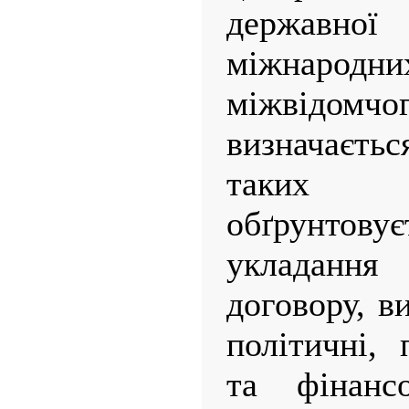
державної
міжнаро
міжвідом
визначаєтьс
таких 
обґрунтову
укладанн
договору, в
політичні, 
та фінанс