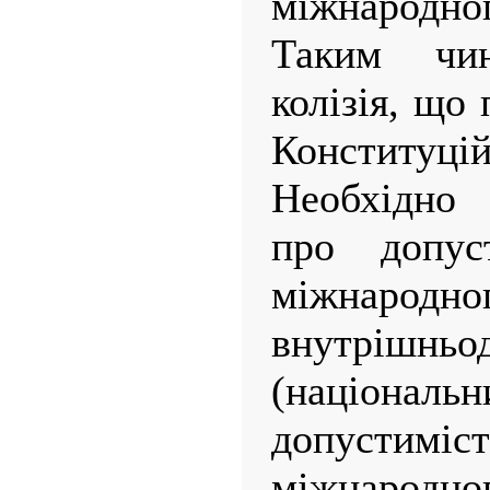
міжнародног
Таким чи
колізія, що
Конституці
Необхідно 
про допуст
міжнародн
внутрішньо
(національн
допустиміс
міжнародно