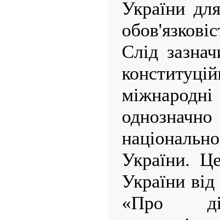
України для
обов'язковіс
Слід зазнач
конститу
міжнаро
однозна
національн
України. Це
України від
«Про ді