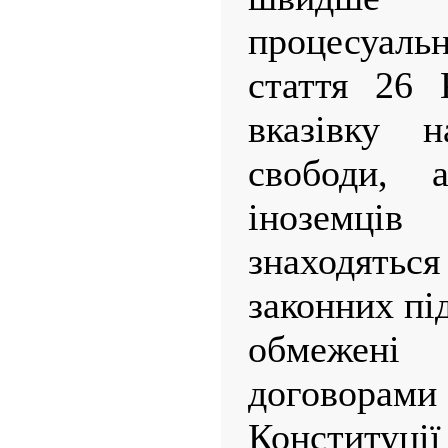
процесуаль
стаття 26 
вказівку 
свободи, 
іноземців
знаходят
законних пі
обмежен
договорами
Констит