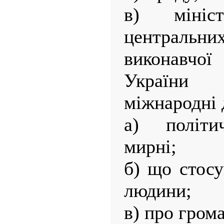
в) мініс
центральни
виконавчої
України
міжнародні 
а) політич
мирні;
б) що стосу
людини;
в) про гром