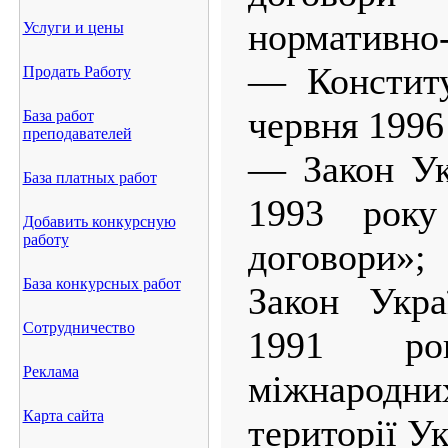
нормативно-
Услуги и цены
— Конститу
Продать Работу
червня 1996
База работ
преподавателей
— Закон Ук
База платных работ
1993 року
Добавить конкурсную
работу
договори»;
База конкурсных работ
Закон Укра
Сотрудничество
1991 р
Реклама
міжнарод
Карта сайта
території У