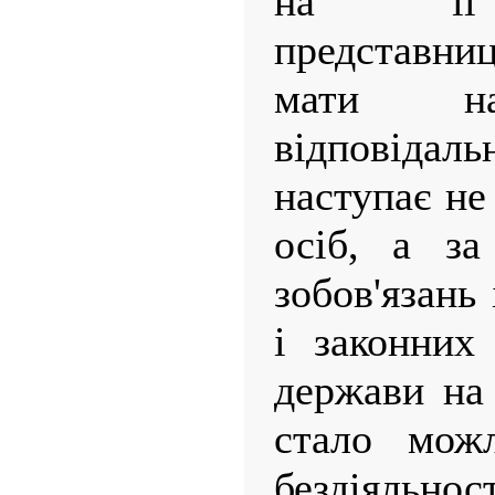
на її 
представниц
мати н
відповід
наступає не
осіб, а за
зобов'язань
і законних 
держави на 
стало можл
бездіяльнос