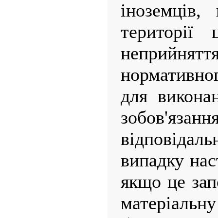
іноземців,
території 
неприйнятт
нормативног
для викона
зобов'яз
відповід
випадку нас
якщо це зап
матеріальну