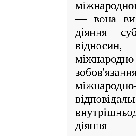
міжнародно
— вона вия
діяння суб
відносин
міжнародно-
зобов'яза
міжнародно
відповід
внутрішнь
діяння