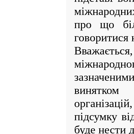
міжнародн
про що бі
говоритися 
Вважається
міжнародно
зазначени
винятко
організац
підсумку ві
буде нести 