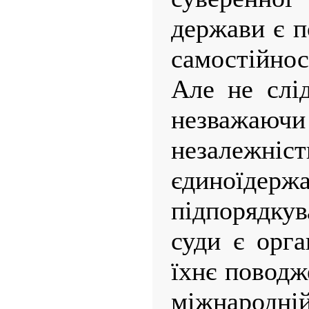
держави є п
самостійно
Але не слід
незваж
незалежніс
єдиноїде
підпорядкув
суди є орг
їхнє поводж
міжнарод