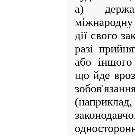
а) держ
міжнародну 
дії свого з
разі прийня
або іншого
що йде вроз
зобов'язан
(наприклад
законода
односторон