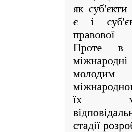
як суб'єкти
є і суб'є
правової 
Проте в
міжнародні 
молоди
міжнародно
їх міжна
відповідаль
стадії розро