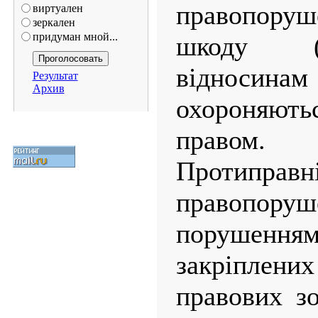
правопор
виртуален
зеркален
придуман мной...
шкоду (
відносина
Результат
Архив
охороняю
правом.
Протиправн
правопору
порушенням
закріплен
правових зо