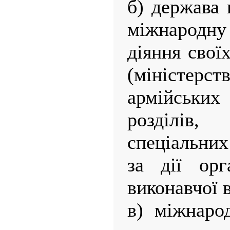
б) держава 
міжнародну 
діяння свої
(міністе
армійських
розділів
спеціальних
за дії орг
виконавчої 
в) міжнарод