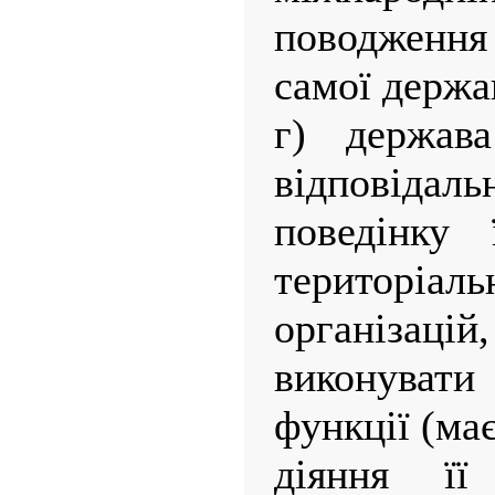
поводження
самої держа
г) держав
відповідаль
поведінку 
територі
організац
виконуват
функції (має
діяння її