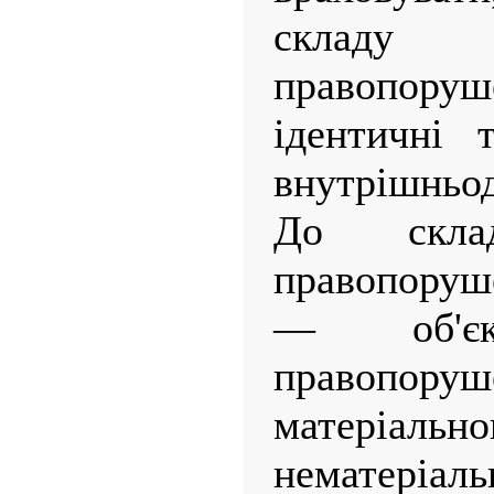
складу 
правопор
ідентичні 
внутрішньод
До склад
правопоруше
— об'єк
правопоруш
матері
нематеріал