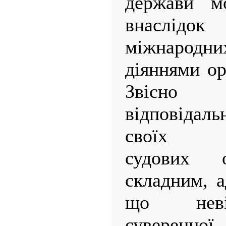
держави м
внаслідо
міжнарод
діяннями ор
Звісно
відповідаль
своїх
судових 
складним, а
що неві
суверенно