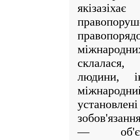
якізазі
правопоруш
правопо
міжнарод
склалася,
людини, і
міжнародн
установл
зобов'язанн
— об'єк