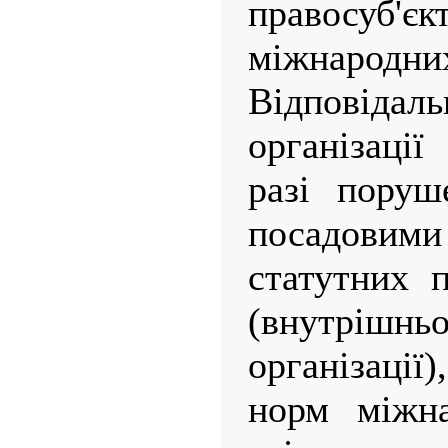
правосуб'є
міжнародних
Відповідал
організаці
разі поруш
посадов
статутних п
(внутрі
організаці
норм міжна