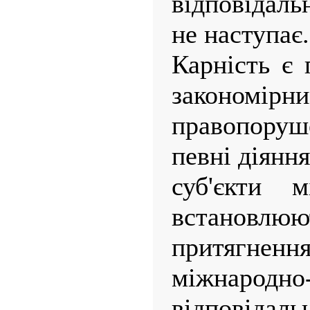
відповідаль
не наступає.
Карність є 
закономі
правопору
певні діянн
суб'єкти м
встановл
притягненн
міжнародно
відповідальн