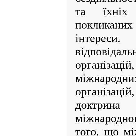
та їхніх
покликаних 
інтереси
відповідал
організ
міжнарод
організацій
доктрин
міжнародног
того, що мі