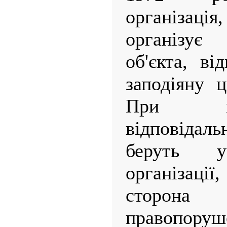
організаці
організує 
об'єкта, ві
заподіяну 
При ц
відповідаль
беруть 
організац
сторона
правопор