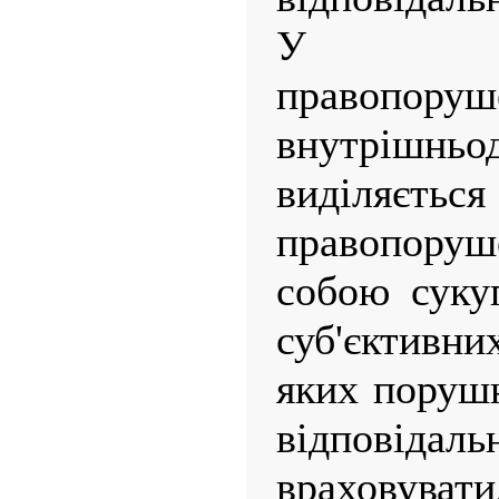
У між
правопор
внутрішньо
виділяється
правопор
собою сукуп
суб'єктивни
яких поруш
відповідал
враховув