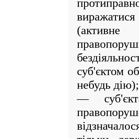
протиправн
виражатися 
(актив
правопорушн
бездіяльн
суб'єктом о
небудь дію);
— суб'єкт
правопор
відзначалос