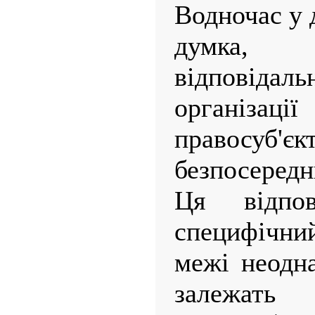
Водночас у 
думка, 
відповідал
організаці
правосу
безпосеред
Ця відпов
специфічний
межі неодн
залежат