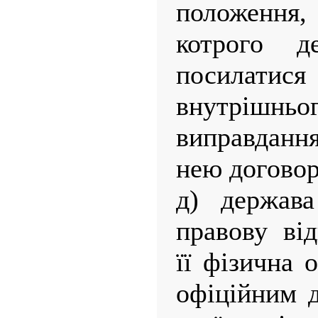
положенн
котрого 
посилатися
внутрішньо
виправданн
нею договор
д) держава
правову від
її фізична 
офіційним 