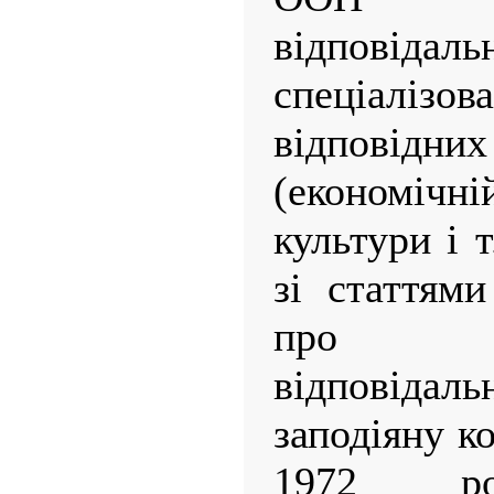
відповідаль
спеціалізо
відпові
(економіч
культури і т
зі статтям
про м
відповіда
заподіяну к
1972 ро