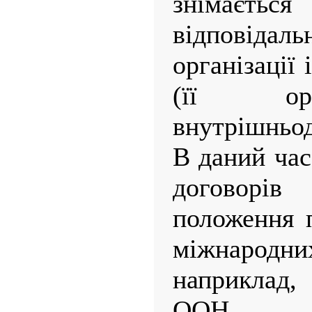
знімаєть
відповідал
організації
(її ор
внутрішньод
В даний час
договорів
положення п
міжнародни
наприклад,
ООН п