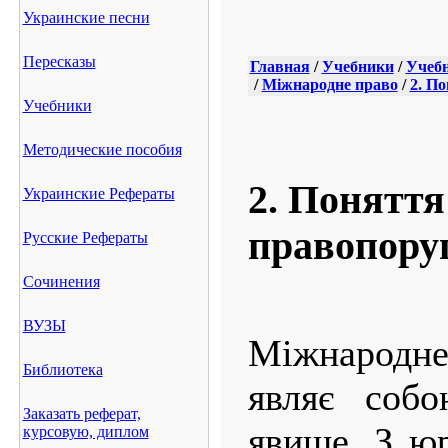
Украинские песни
Пересказы
Главная
/
Учебники
/
Учебн
/
Міжнародне право
/
2. П
Учебники
Методические пособия
2. Поняття
Украинские Рефераты
правопору
Русские Рефераты
Сочинения
ВУЗЫ
Міжнародн
Библиотека
являє собо
Заказать реферат,
явище. З юр
курсовую, диплом