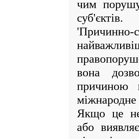
чим порушу
суб'єктів.
'Причинно-
найважл
правопоруш
вона дозво
причиною 
міжнародн
Якщо це не
або виявля