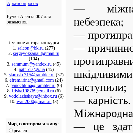
Архив опросов
— міжнар
Ручка Агента 007 для
небезпека;
экзаменов
— протиправ
Лучшие автора конкурса
— причинно-
1.
saleon@bk.ru
(277)
2.
sergeyoksanalit@mail.ru
протипра
(104)
3.
sammum@yandex.ru
(45)
4.
patr1cia@i.ua
(45)
шкідливим
5.
starosta.315@rambler.ru
(37)
6.
efrem.irina@gmail.com
(24)
наступили;
7.
panochkina@rambler.ru
(6)
8.
Irisha198769@mail.ru
(6)
9.
vodolazhskaya@inbox.ru
(6)
— карність.
10.
ivan2000@mail.ru
(3)
Міжнародна 
— це здатн
Мир, в котором я живу:
реален