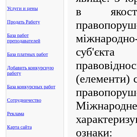
в якост
Услуги и цены
правопоруш
Продать Работу
міжнародно
База работ
преподавателей
суб'єкт
База платных работ
правовіднос
Добавить конкурсную
работу
(елементи) 
База конкурсных работ
правопоруш
Сотрудничество
Міжнародн
Реклама
характериз
Карта сайта
ознаки: