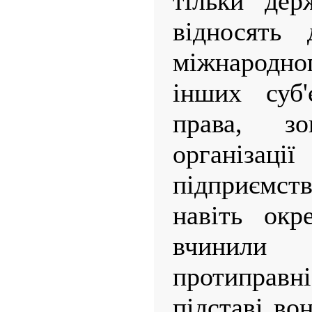
тільки дер
відносять 
міжнародно
інших суб'
права, зо
організ
підприємст
навіть окр
вчинили
протиправ
підставі в