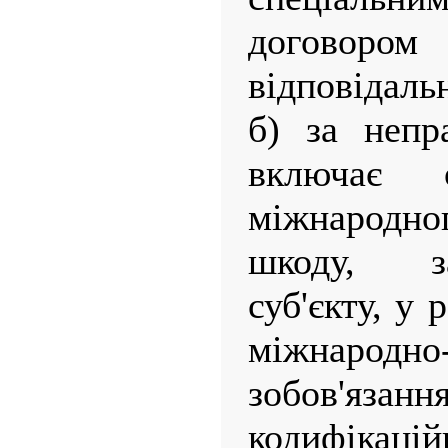
договор
відповідальн
б) за непр
включає о
міжнародног
шкоду, з
суб'єкту, у
міжнародно
зобов'я
кодифікацій