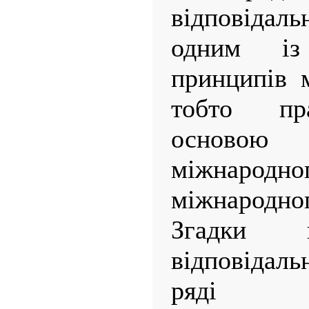
відповідал
одним із 
принципів 
тобто пр
осново
міжнаро
міжнародн
Згадки 
відповідал
ряді н