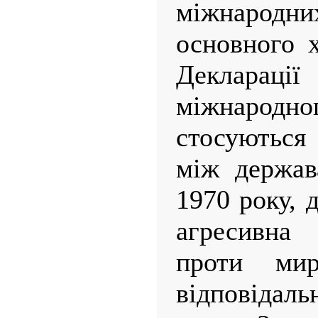
міжнарод
основного х
Декларац
міжнарод
стосуються
між держав
1970 року, 
агресивна
проти ми
відповідаль