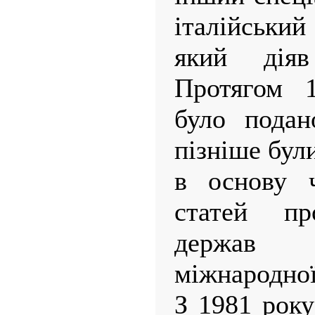
італійськи
який дія
Протягом 1
було подан
пізніше бул
в основу 
статей про
держав
міжнародної
З 1981 року