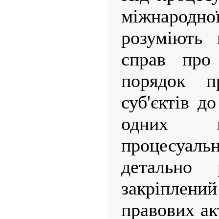
міжнародно
розуміють 
справ про
порядок п
суб'єктів д
одних в
процесу
детально 
закріплен
правових ак