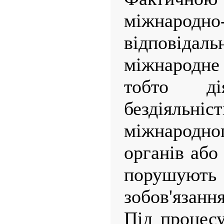
міжнародно
відповід
міжнародн
тобто д
бездіяль
міжнарод
органів або
порушують 
зобов'язання
Під процес