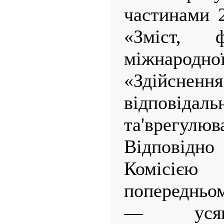
частинами 2
«Зміст,
міжнародної
«Здійсне
відповідаль
та'врегулюв
Відповід
Комісією
попередньом
— усяке