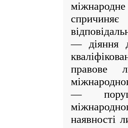
міжнародн
спричиняє 
відповідаль
— діяння 
кваліфіков
правове 
міжнародног
— поруш
міжнародно
наявності л