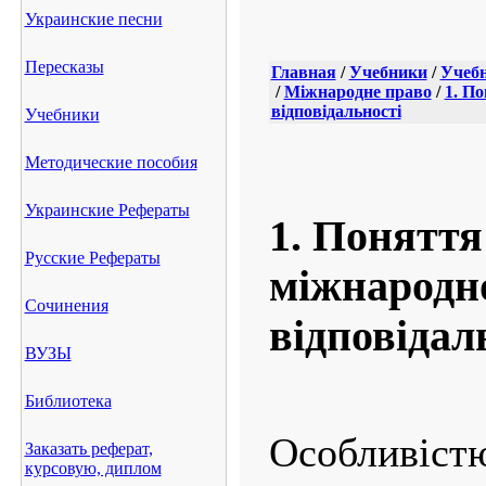
Украинские песни
Пересказы
Главная
/
Учебники
/
Учебн
/
Міжнародне право
/
1. По
відповідальності
Учебники
Методические пособия
Украинские Рефераты
1. Поняття
Русские Рефераты
міжнародн
Сочинения
відповідал
ВУЗЫ
Библиотека
Особлив
Заказать реферат,
курсовую, диплом