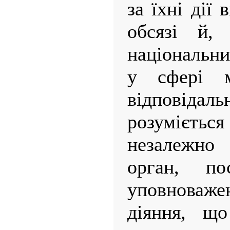
за їхні дії
обсязі й,
національн
у сфері мі
відповід
розумієть
незалежно 
орган, п
уповноваж
діяння, що