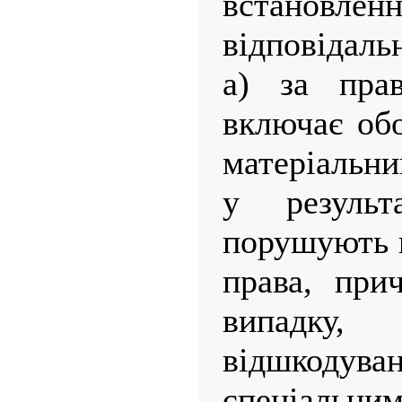
встановл
відповідаль
а) за пра
включає обо
матеріальни
у резуль
порушують 
права, при
випадк
відшкодува
спеціаль