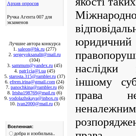
якості таких
Архив опросов
Міжнародно
Ручка Агента 007 для
экзаменов
відпові
юридичний 
Лучшие автора конкурса
1.
saleon@bk.ru
(277)
правопору
2.
sergeyoksanalit@mail.ru
(104)
наслідки 
3.
sammum@yandex.ru
(45)
4.
patr1cia@i.ua
(45)
5.
starosta.315@rambler.ru
(37)
іншому суб
6.
efrem.irina@gmail.com
(24)
7.
panochkina@rambler.ru
(6)
права не
8.
Irisha198769@mail.ru
(6)
9.
vodolazhskaya@inbox.ru
(6)
10.
ivan2000@mail.ru
(3)
неналеж
розпорядж
Вселенная:
права.
добра и изобильна..