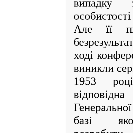
випадку 
особистості
Але її пі
безрезульт
ході конфер
виникли сер
1953 роц
відпові
Генерально
базі яко