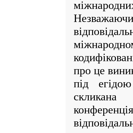
міжнародни
Незважаюч
відпов
міжнарод
кодифікова
про це вини
під егідо
скликан
конфере
відповіда