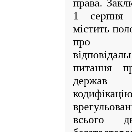
права. Зак
1 серпня
містить пол
про м
відповідаль
питання пр
держав 
кодифіка
врегульова
всього д