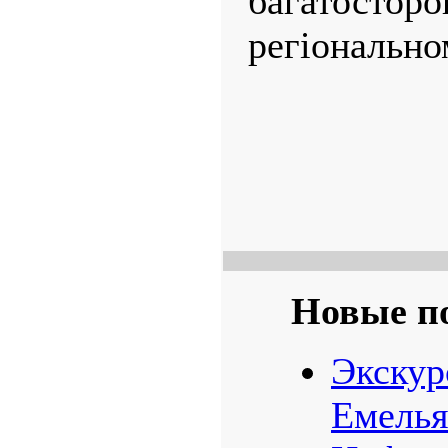
багатос
регіонально
Новые п
Экскур
Емелья