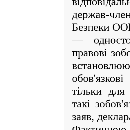
відповіда
держав-чле
Безпеки ОО
— односто
правові зоб
встанов
обов'язков
тільки для
такі зобов'
заяв, деклара
Фактичн