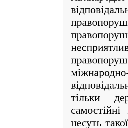
відповідаль
правопоруш
правопор
несприя
правопору
міжнародно
відповідал
тільки де
самостійні
несуть тако