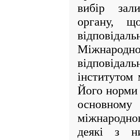
вибір зал
органу, щ
відповідаль
Міжнародно
відповідаль
інститутом 
Його норми 
основн
міжнародн
деякі з н