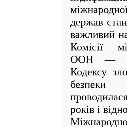
міжнародно
держав стан
важливий на
Комісії м
ООН — пі
Кодексу зл
безпеки
проводила
років і відн
Міжнародно