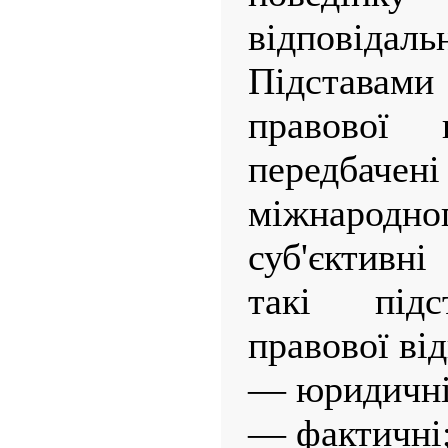
відповідальн
Підстав
правової в
передба
міжнародног
суб'єктивні
такі підс
правової ві
— юридичні
— фактичні