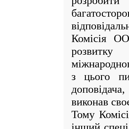
розробит
багатостор
відповід
Комісія ОО
розвитку
міжнародно
з цього пи
доповідач
виконав своє
Тому Коміс
інший спец