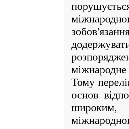
порушуєть
міжнаро
зобов'яз
додер
розпорядж
міжнародне
Тому перел
основ відпо
широким,
міжнаро