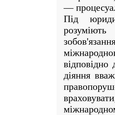
— процесуал
Під юриди
розуміють 
зобов'яз
міжнародног
відповідно 
діяння вва
правопо
врахову
міжнародно