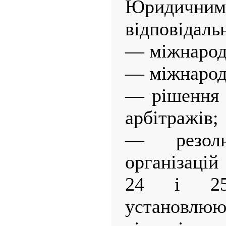
Юридичн
відповідальн
— міжнарод
— міжнарод
— рішення 
арбітражів;
— резолю
організацій
24 і 25
установ