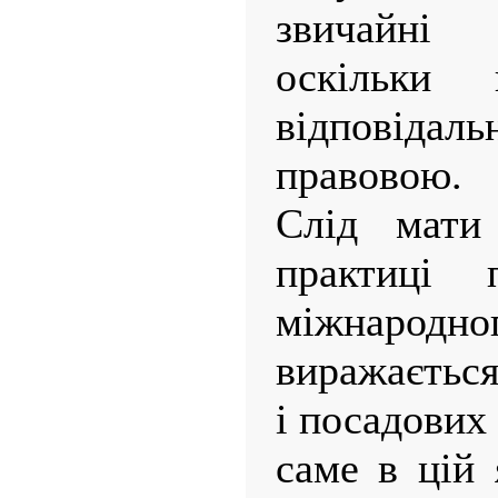
звичайні
оскільки
відповідал
правовою.
Слід мати
практиці п
міжнар
виражається
і посадових
саме в цій 