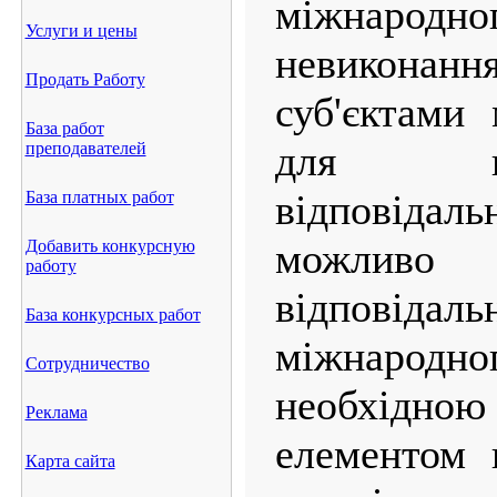
міжнародног
Услуги и цены
невиконанн
Продать Работу
суб'єктами
База работ
для н
преподавателей
відповід
База платных работ
можливо 
Добавить конкурсную
работу
відповіда
База конкурсных работ
міжнаро
Сотрудничество
необхід
Реклама
елементом 
Карта сайта