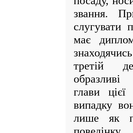
посаду, нос
звання. П
слугувати п
має диплом
знаходячис
третій де
образливі
глави цієї
випадку во
лише як п
поведінку 