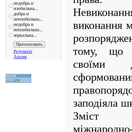
недобра и
изобильна...
Невиконан
добра и
неизобильна...
виконання 
недобра и
неизобильна...
розпорядж
зеркальна...
тому, що 
Результат
Архив
своїми 
сформова
правопоряд
заподіяла ш
Зміст п
міжнародно