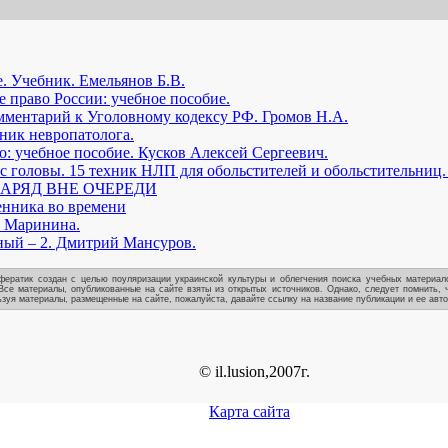
. Учебник. Емельянов Б.В.
право России: учебное пособие.
ментарий к Уголовному кодексу РФ. Громов Н.А.
ник невропатолога.
о: учебное пособие. Кусков Алексей Сергеевич.
 с головы. 15 техник НЛП для обольстителей и обольстительниц.
АРЯД ВНЕ ОЧЕРЕДИ
енника во времени
А. Маринина.
ный – 2. Дмитрий Мансуров.
ератик создан с целью поуляризации украинской культуры и облегчения поиска учебных материало
Все материалы, опубликованные на сайте взяты из открытых источников. Однако, следует помнить, 
зуя материалы, размещенные на сайте, пожалуйста, давайте ссылку на название публикации и ее авто
© il.lusion,2007г.
Карта сайта