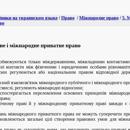
ники на украинском языке
/
Право
/
Міжнародне право
/
5. 
во
не і міжнародне приватне право
обмежуються тільки міждержавними, міжвладними контактами 
ійні контакти між фізичними і юридичними особами різноманіт
 вони регулюються або національним правом відповідної де
існий взаємозв'язок міжнародного публічного і міжнародного пр
 смислі, регулюють міжнародні відносини;
спостерігається переломлення основних принципів міжнародн
рава;
чному праві й у міжнародному приватному праві завжди є ви
тань міжнародного приватного права не можуть суперечити п
ановлюються загальні цілі створення правових умов для міжна
е право як сукупність норм, що регулюють цивільно-правові