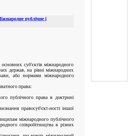
Міжнародне публічне і
основних суб'єктів міжнародного
них держав, на рівні міжнародних
ржави, або нормами міжнародного
иватного права:
ого публічного права в доктрині
знання правосуб'єкт-ності іншої
ринципам міжнародного публічного
родного співробітництва в різних
 відносини, що мають міжнародний