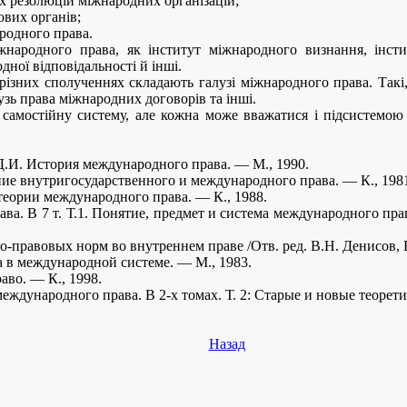
х резолюцій міжнародних організацій;
вих органів;
родного права.
іжнародного права, як інститут міжнародного визнання, інст
дної відповідальності й інші.
різних сполученнях складають галузі міжнародного права. Такі,
зь права міжнародних договорів та інші.
самостійну систему, але кожна може вважатися і підсистемою 
Д.И. История международного права. — М., 1990.
ние внутригосударственного и международного права. — К., 198
теории международного права. — К., 1988.
ва. В 7 т. Т.1. Понятие, предмет и система международного пра
-правовых норм во внутреннем праве /Отв. ред. В.Н. Денисов, В
а в международной системе. — М., 1983.
аво. — К., 1998.
еждународного права. В 2-х томах. Т. 2: Старые и новые теорет
Назад