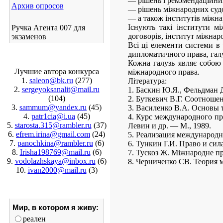
— рішень і рекомендаційни
Архив опросов
— рішень міжнародних судо
— а також інститутів міжна
Існують такі інститути м
Ручка Агента 007 для
договорів, інститут міжнаро
экзаменов
Всі ці елементи системи в 
дипломатичного права, галу
Кожна галузь являє собою 
Лучшие автора конкурса
міжнародного права.
1.
saleon@bk.ru
(277)
Література:
2.
sergeyoksanalit@mail.ru
1. Баскин Ю.Я., Фельдман 
(104)
2. Буткевич В.Г. Соотноше
3.
sammum@yandex.ru
(45)
3. Василенко В.А. Основы 
4.
patr1cia@i.ua
(45)
4. Курс международного пра
5.
starosta.315@rambler.ru
(37)
Левин и др. — М., 1989.
6.
efrem.irina@gmail.com
(24)
5. Реализация международно
7.
panochkina@rambler.ru
(6)
6. Тункин Г.И. Право и сил
8.
Irisha198769@mail.ru
(6)
7. Тускоз Ж. Міжнародне пр
9.
vodolazhskaya@inbox.ru
(6)
8. Черниченко СВ. Теория м
10.
ivan2000@mail.ru
(3)
Мир, в котором я живу:
реален