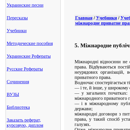
Украинские песни
Пересказы
Главная
/
Учебники
/
Учеб
міжнародне приватне пра
Учебники
Методические пособия
5. Міжнародне публіч
Украинские Рефераты
Міжнародні відносини не 
права. Відбуваються пост
Русские Рефераты
неурядових організацій,
приватного права.
Сочинения
Водночас спостерігається т
— і те, й інше, у широкому
— у загальних початках: 
ВУЗЫ
міжнародного приватного п
— і в міжнародному публі
Библиотека
держави;
міжнародні договори з пи
права, у такий спосіб уст
Заказать реферат,
галузях.
курсовую, диплом
Отже, міжнародне приватн