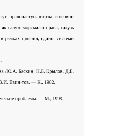
итут правонаступ-ництва стосовно
 як галузь морського права, галузь
в рамках цілісної, єдиної системи
1.
ва /Ю.А. Баскин, Н.Б. Крылов, Д.Б.
.И. Евин-тов. — К., 1982.
ические проблемы. — М., 1999.