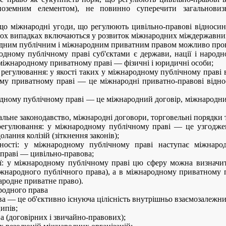
іноземним елементом), не повинно суперечити загальнов
 що міжнародні угоди, що регулюють цивільно-правові відноси
тьох випадках включаються у розвиток міжнародних міждержавних
ним публічним і міжнародним приватним правом можливо прове
одному публічному праві суб'єктами є держави, нації і народно
в міжнародному приватному праві — фізичні і юридичні особи;
регулювання: у якості таких у міжнародному публічному праві
му приватному праві — це міжнародні приватно-правові відноси
дному публічному праві — це міжнародний договір, міжнародний
ьне законодавство, міжнародні договори, торговельні порядки та
егулювання: у міжнародному публічному праві — це узгодже
лання колізій (зіткнення законів);
ості: у міжнародному публічному праві наступає міжнародн
праві — цивільно-правова;
ії: у міжнародному публічному праві цю сферу можна визначит
іжнародного публічного права), а в міжнародному приватному п
ародне приватне право).
ародного права
а — це об'єктивно існуюча цілісність внутрішньо взаємозалежни
ипів;
 (договірних і звичайно-правових);