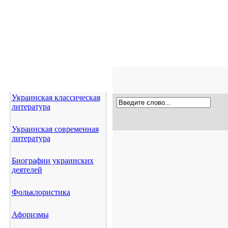
Украинская классическая
литература
Украинская современная
литература
Биографии украинских
деятелей
Фольклористика
Афоризмы