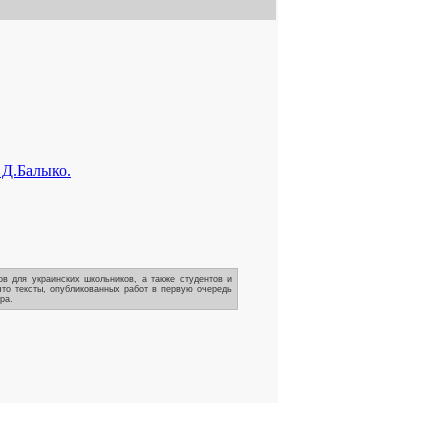
 Д.Балыко.
в для украинских школьников, а также студентов и
что тексты, опубликованных работ в первую очередь
ра.