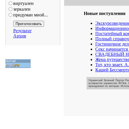
виртуален
зеркален
Новые поступления
придуман мной...
Экскурсоведение
Информационное 
Результат
Постатейный ком
Архив
Полный справоч
Гостиничное дел
Секс начинается
СВАДЕБНЫЙ Н
Жена путешеств
Тот, кто знает. 
Кащей Бессмерт
Украинский Зеленый Портал Реф
аспирантов украинских ВУЗов. 
принадлежат их авторам. Исполь