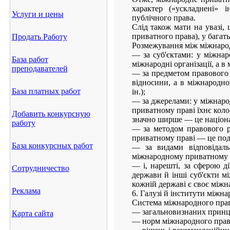
характер («ускладнені» 
Услуги и цены
публічного права.
Слід також мати на увазі,
приватного права), у бага
Продать Работу
Розмежування між міжнарод
— за суб'єктами: у міжнар
База работ
міжнародні організації, а 
преподавателей
— за предметом правового 
відносини, а в міжнародно
База платных работ
ін.);
— за джерелами: у міжнаро
приватному праві їхнє коло
Добавить конкурсную
значно ширше — це націонал
работу
— за методом правового р
приватному праві — це подо
База конкурсных работ
— за видами відповідальн
міжнародному приватному 
— і, нарешті, за сферою д
Сотрудничество
держави й інші суб'єкти м
кожній державі є своє міжн
Реклама
6. Галузі й інститути міжн
Система міжнародного прав
— загальновизнаних принц
Карта сайта
— норм міжнародного права