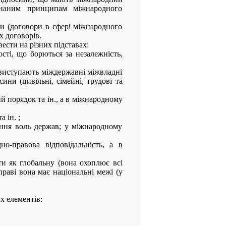
изнаним принципам міжнародного
ни (договори в сфері міжнародного
 договорів.
сти на різних підставах:
сті, що борються за незалежність,
 виступають міждержавні міжвладні
ни (цивільні, сімейні, трудові та
 порядок та ін., а в міжнародному
 ін. ;
ння воль держав; у міжнародному
о-правова відповідальність, а в
и як глобальну (вона охоплює всі
раві вона має національні межі (у
х елементів: