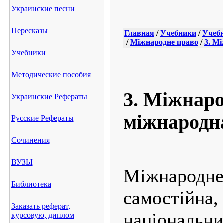
Украинские песни
Пересказы
Главная
/
Учебники
/
Учебн
/
Міжнародне право
/
3. М
Учебники
Методические пособия
3. Міжнаро
Украинские Рефераты
міжнародн
Русские Рефераты
Сочинения
ВУЗЫ
Міжнаро
Библиотека
самостій
Заказать реферат,
національн
курсовую, диплом