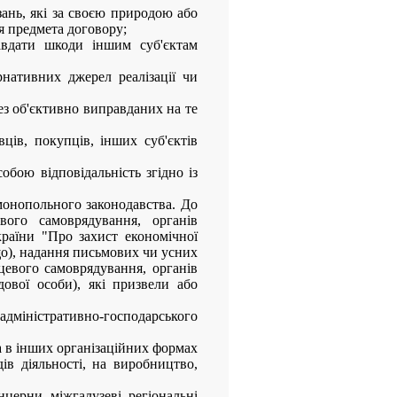
ань, які за своєю природою або
я предмета договору;
авдати шкоди іншим суб'єктам
рнативних джерел реалізації чи
з об'єктивно виправданих на те
ів, покупців, інших суб'єктів
бою відповідальність згідно із
онопольного законодавства. До
вого самоврядування, органів
країни "Про захист економічної
ощо), надання письмових чи усних
ісцевого самоврядування, органів
дової особи), які призвели або
дміністративно-господарського
 в інших організаційних формах
ів діяльності, на виробництво,
нцерни, міжгалузеві, регіональні