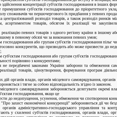
о здійснення концентрації суб'єктів господарювання в інших фор
е примушення суб'єктів господарювання до пріоритетного укла
олу споживачів чи першочергового їх придбання у певних прода
 на централізований розподіл товарів, а також розподіл ринків 
, асортиментом товарів, обсягом їх реалізації чи закупіве
 реалізацію певних товарів з одного регіону країни в іншому аб
 іншому в певному обсязі чи за виконання певних умов;
м господарювання або групам суб'єктів господарювання пільг чи 
тосовно конкурентів, що призводить або може призвести до не
;
мим суб'єктам господарювання або групам суб'єктів господарюва
ьності порівняно з конкурентами;
я не передбачені законами України заборони та обмеження сам
еалізації товарів, ціноутворення, формування програм діяльно
дій органів влади, органів місцевого самоврядування, органів
роняється і тягне за собою відповідальність згідно із законом.
місцевого самоврядування забороняється делегувати окремі вл
б'єктам господарювання, якщо це
ести до недопущення, усунення, обмеження чи спотворення конк
"Про захист економічної конкуренції" забороняються дії чи безд
, органів адміністративно-господарського управління та конт
гають у схиленні суб'єктів господарювання, органів влади, орг