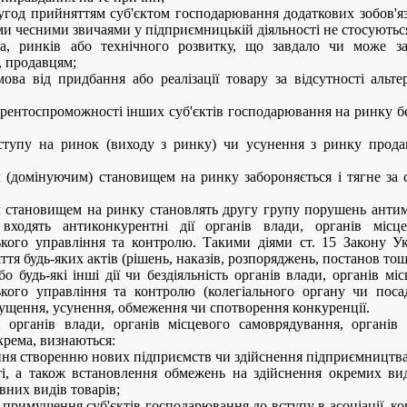
угод прийняттям суб'єктом господарювання додаткових зобов'яз
ми чесними звичаями у підприємницькій діяльності не стосуютьс
а, ринків або технічного розвитку, що завдало чи може з
 продавцям;
мова від придбання або реалізації товару за відсутності альте
урентоспроможності інших суб'єктів господарювання на ринку бе
ступу на ринок (виходу з ринку) чи усунення з ринку продавц
домінуючим) становищем на ринку забороняється і тягне за со
становищем на ринку становлять другу групу порушень антим
входять антиконкурентні дії органів влади, органів місце
ького управління та контролю. Такими діями ст. 15 Закону У
ття будь-яких актів (рішень, наказів, розпоряджень, постанов т
бо будь-які інші дії чи бездіяльність органів влади, органів м
ького управління та контролю (колегіального органу чи поса
ущення, усунення, обмеження чи спотворення конкуренції.
органів влади, органів місцевого самоврядування, органів а
крема, визнаються:
ння створенню нових підприємств чи здійснення підприємництва
сті, а також встановлення обмежень на здійснення окремих вид
вних видів товарів;
 примушення суб'єктів господарювання до вступу в асоціації, ко