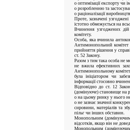
o оптимізації експорту чи і
o розробленню та застосува
o раціоналізації виробництв
Проте, зазначені узгоджен
істотно обмежується на всь
Вчинення узгоджених дій
комітету.
Особа, яка вчинила антикон
Антимонопольний комітет У
прийняття рішення у справі
ст. 52 Закону.
Разом з тим така особа не м
не вжила ефективних зах
Антимонопольному комітет
була ініціатором чи забе
інформації стосовно вчинен
Відповідно до ст. 12 Зако
(домінуюче) становище на р
o на цьому ринку у нього н
o не зазнає значної конкур
сировини, матеріалів та зб
пільг чи інших обставин.
Монопольним (домінуючим)
відсотків, якщо він не довед
Монопольним (домінуючим)