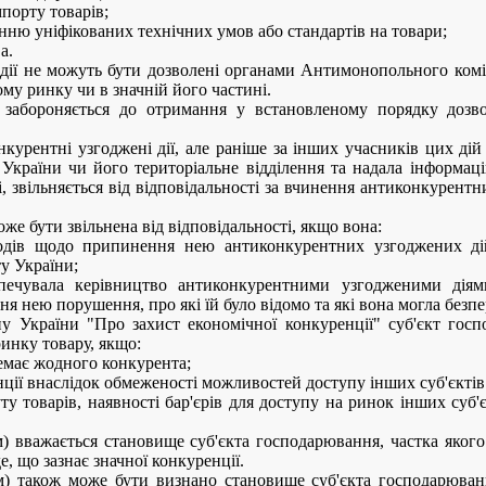
мпорту товарів;
нню уніфікованих технічних умов або стандартів на товари;
а.
і дії не можуть бути дозволені органами Антимонопольного комі
ому ринку чи в значній його частині.
 забороняється до отримання у встановленому порядку дозв
курентні узгоджені дії, але раніше за інших учасників цих ді
країни чи його територіальне відділення та надала інформаці
, звільняється від відповідальності за вчинення антиконкурентн
оже бути звільнена від відповідальності, якщо вона:
одів щодо припинення нею антиконкурентних узгоджених ді
у України;
зпечувала керівництво антиконкурентними узгодженими діям
ня нею порушення, про які їй було відомо та які вона могла без
ну України "Про захист економічної конкуренції" суб'єкт го
инку товару, якщо:
емає жодного конкурента;
енції внаслідок обмеженості можливостей доступу інших суб'єкті
уту товарів, наявності бар'єрів для доступу на ринок інших суб
 вважається становище суб'єкта господарювання, частка якого
е, що зазнає значної конкуренції.
 також може бути визнано становище суб'єкта господарюван