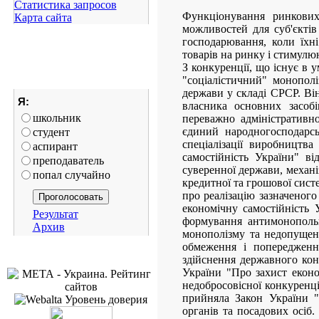
Статистика запросов
Функціонування ринкових
Карта сайта
можливостей для суб'єктів 
господарювання, коли їхні
товарів на ринку і стимулю
З конкуренції, що існує в 
"соціалістичний" монопол
держави у складі СРСР. Він
Я:
власника основних засоб
школьник
переважно адміністративн
єдиний народногосподарсь
студент
спеціалізації виробництв
аспирант
самостійність України" в
преподаватель
суверенної держави, механі
попал случайно
кредитної та грошової сист
про реалізацію зазначеного
економічну самостійність 
Результат
формування антимонопольн
Архив
монополізму та недопущенн
обмеження і попередження
здійснення державного ко
України "Про захист еконо
недобросовісної конкуренці
прийняла Закон України "
органів та посадових осіб.