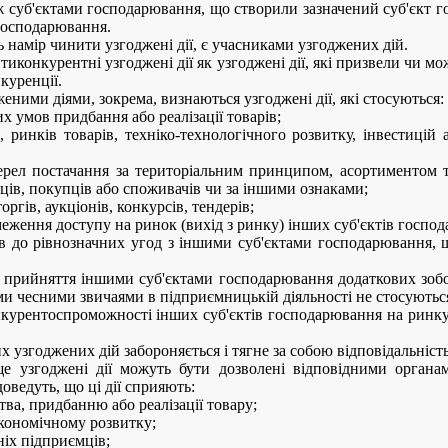
ж суб'єктами господарювання, що створили зазначений суб'єкт г
господарювання.
ь намір чинити узгоджені дії, є учасниками узгоджених дій.
нтиконкурентні узгоджені дії як узгоджені дії, які призвели чи 
куренції.
ими діями, зокрема, визнаються узгоджені дії, які стосуються:
х умов придбання або реалізації товарів;
 ринків товарів, техніко-технологічного розвитку, інвестицій
ерел постачання за територіальним принципом, асортиментом тов
ців, покупців або споживачів чи за іншими ознаками;
оргів, аукціонів, конкурсів, тендерів;
меження доступу на ринок (вихід з ринку) інших суб'єктів госпо
ов до рівнозначних угод з іншими суб'єктами господарювання, щ
 прийняття іншими суб'єктами господарювання додаткових зобов'
ми чесними звичаями в підприємницькій діяльності не стосуютьс
нкурентоспроможності інших суб'єктів господарювання на ринку
узгоджених дій забороняється і тягне за собою відповідальність 
ще узгоджені дії можуть бути дозволені відповідними орган
оведуть, що ці дії сприяють:
а, придбанню або реалізації товару;
економічному розвитку;
ніх підприємців;