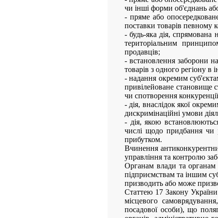
чи інші форми об'єднань аб
- пряме або опосередкован
поставки товарів певному к
- будь-яка дія, спрямована
територіальним принципом
продавців;
- встановлення заборони на
товарів з одного регіону в
- надання окремим суб'єкта
привілейоване становище с
чи спотворення конкуренції
- дія, внаслідок якої окре
дискримінаційні умови діял
- дія, якою встановлюютьс
числі щодо придбання чи р
прибутком.
Вчинення антиконкурентних 
управління та контролю забо
Органам влади та органам 
підприємствам та іншим су
призводить або може призв
Статтею 17 Закону України 
місцевого самоврядування
посадової особи), що поля