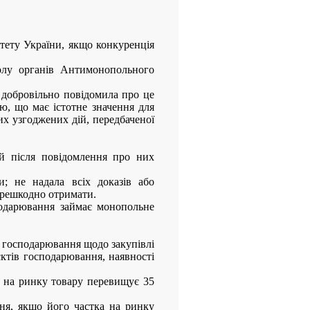
тету України, якщо конкуренція
олу органів Антимонопольного
й добровільно повідомила про це
ю, що має істотне значення для
их узгоджених дій, передбаченої
й після повідомлення про них
и; не надала всіх доказів або
перешкодно отримати.
сподарювання займає монопольне
в господарювання щодо закупівлі
'єктів господарювання, наявності
 на ринку товару перевищує 35
ня, якщо його частка на ринку