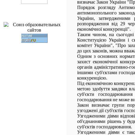
визначає Закон України "Про
Порядок розгляду Антимо
антимонопольного законод
України, затвердженими 
розпорядження від 29 чер
економічної конкуренції".
Таким чином, на сьогодні 
Конституцією України і с
комітет України", "Про зах
до цих законів, можна вва
Одним з основних нормати
захист економічної конкур
органів адміністративно-го
іншими суб'єктами господ
конкуренцією.
Під економічною конкуренці
метою здобуття завдяки вл
суб'єкти господарюванн
господарювання не може ви
Закон визначає групи пор
узгоджені дії суб'єктів гос
Узгодженими діями відпові
об'єднаннями рішень у будь
суб'єктів господарювання.
Узгодженими діями є тако