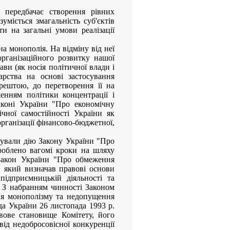
 передбачає створення рівних
уміється змагальність суб'єктів
и на загальні умови реалізації
а монополія. На відміну від неї
рганізаційного розвитку нашої
ави (як носія політичної влади і
рства на основі застосування
рештою, до перетворення її на
нням політики концентрації і
аконі України "Про економічну
чної самостійності України як
рганізації фінансово-бюджетної,
ечували дію Закону України "Про
зроблено вагомі кроки на шляху
Закон України "Про обмеження
, який визначав правові основи
підприємницькій діяльності та
 З набранням чинності Законом
ння монополізму та недопущення
да України 26 листопада 1993 р.
ове становище Комітету, його
від недобросовісної конкуренції