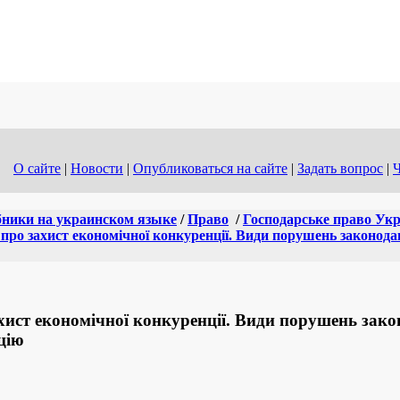
О сайте
|
Новости
|
Опубликоваться на сайте
|
Задать вопрос
|
Ч
ники на украинском языке
/
Право
/
Господарське право Укр
про захист економічної конкуренції. Види порушень законода
хист економічної конкуренції. Види порушень зако
цію