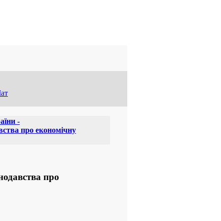
ат
аїни -
вства про економічну
нодавства про