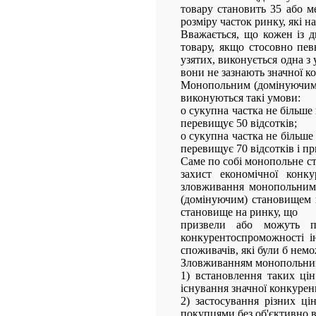
товару становить 35 або ме
розміру часток ринку, які 
Вважається, що кожен із 
товару, якщо стосовно пев
узятих, виконується одна з
вони не зазнають значної ко
Монопольним (домінуючим) 
виконуються такі умови:
o сукупна частка не більше
перевищує 50 відсотків;
o сукупна частка не більше
перевищує 70 відсотків і пр
Саме по собі монопольне с
захист економічної конк
зловживання монопольним 
(домінуючим) становищем н
становище на ринку, що
призвели або можуть п
конкурентоспроможності і
споживачів, які були б нем
Зловживанням монопольним 
1) встановлення таких ці
існування значної конкуренц
2) застосування різних ц
покупцями без об'єктивно 