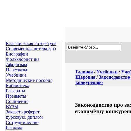
Классическая литература
Современная литература
Биографии
Фольклористика
Афоризмы
Пересказы
Главная
/
Учебники
/
Учеб
Учебники
Щербина
/
Законодавство 
Методические пособия
конкуренцію
Библиотека
Рефераты
Предметы
Сочинения
Законодавство про за
ВУЗЫ
економічну конкурен
Заказать реферат,
курсовую, диплом
Сотрудничество
Реклама