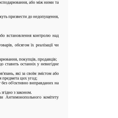
осподарювання, або між ними та
можуть призвести до недопущення,
 або встановлення контролю над
арів, обсягом їх реалізації чи
дарювання, покупців, продавців;
о ставить останніх у невигідне
язань, які за своїм змістом або
я предмета цих угод;
 без об'єктивно виправданих на
згідно з законом.
ами Антимонопольного комітету