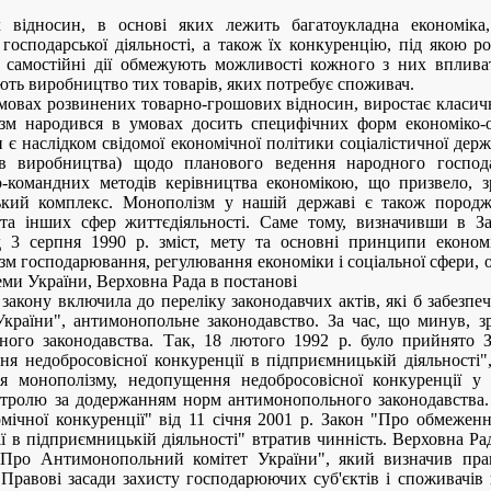
 відносин, в основі яких лежить багатоукладна економіка,
господарської діяльності, а також їх конкуренцію, під якою роз
 самостійні дії обмежують можливості кожного з них впливат
ють виробництво тих товарів, яких потребує споживач.
умовах розвинених товарно-грошових відносин, виростає класичн
ізм народився в умовах досить специфічних форм економіко-о
 є наслідком свідомої економічної політики соціалістичної держ
ів виробництва) щодо планового ведення народного господа
о-командних методів керівництва економікою, що призвело, з
кий комплекс. Монополізм у нашій державі є також породже
а та інших сфер життєдіяльності. Саме тому, визначивши в З
ід 3 серпня 1990 р. зміст, мету та основні принципи економі
зм господарювання, регулювання економіки і соціальної сфери, о
еми України, Верховна Рада в постанові
 закону включила до переліку законодавчих актів, які б забезп
України", антимонопольне законодавство. За час, що минув, 
ого законодавства. Так, 18 лютого 1992 р. було прийнято 
я недобросовісної конкуренції в підприємницькій діяльності"
 монополізму, недопущення недобросовісної конкуренції у 
нтролю за додержанням норм антимонопольного законодавства.
мічної конкуренції" від 11 січня 2001 р. Закон "Про обмеже
ї в підприємницькій діяльності" втратив чинність. Верховна Ра
Про Антимонопольний комітет України", який визначив прав
 Правові засади захисту господарюючих суб'єктів і споживачів 