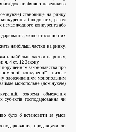
 внаслідок порівняно невеликого
домінуюче) становище на ринку
 конкуренція і щодо них, разом
них немає жодного конкурента або
подарювання, якщо стосовно них
жать найбільші частки на ринку,
жать найбільші частки на ринку,
ч. 4 ст. 12 Закону.
я порушенням законодавства про
номічної конкуренції" визнає
кону зловживанням монопольним
 займає монопольне (домінуюче)
уренції, зокрема обмеження
х суб'єктів господарювання чи
иво було б встановити за умов
господарювання, продавцями чи