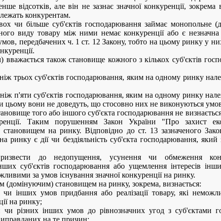
нше відсотків, але він не зазнає значної конкуренції, зокрема
належать конкурентам.
двох чи більше суб'єктів господарювання займає монопольне (
ного виду товару між ними немає конкуренції або є незначна
 умов, передбачених ч. 1 ст. 12 Закону, тобто на цьому ринку у 
нкуренції.
вважається також становище кожного з кількох суб'єктів гос
 ніж трьох суб'єктів господарювання, яким на одному ринку нале
 ніж п'яти суб'єктів господарювання, яким на одному ринку нале
и цьому вони не доведуть, що стосовно них не виконуються умови 
тановище того або іншого суб'єкта господарювання не визнаєтьс
уренції. Таким порушенням Закон України "Про захист еко
становищем на ринку. Відповідно до ст. 13 зазначеного За
а ринку є дії чи бездіяльність суб'єкта господарювання, який
ризвести до недопущення, усунення чи обмеження конк
нших суб'єктів господарювання або ущемлення інтересів інши
ожливими за умов існування значної конкуренції на ринку.
(домінуючим) становищем на ринку, зокрема, визнається:
н чи інших умов придбання або реалізації товару, які неможл
ії на ринку;
ін чи різних інших умов до рівнозначних угод з суб'єктами 
виправданих на те причин;