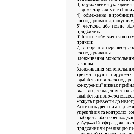
3) обумовлення укладання 
згідно з торговими та інши
4) обмеження виробництв
господарювання, покупцям,
5) часткова або повна від
придбання;
6) істотне обмеження конк
причин;
7) створення перешкод до
господарювання.
Зловживання монопольним (
законом.
Зловживання монопольним 
третьої групи порушень 
адміністративно-господарс
конкуренції" визнає прийня
вказівок, укладення угод а
адміністративно-господарс
можуть призвести до недоп
Антиконкурентними діями 
управління та контролю, зо
- заборона або перешкоджа
у будь-якій сфері діяльно
придбання чи реалізацію пе
- пряме або опосередковане