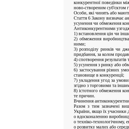
конкурентної поведінки мі
ново-створеним суб'єктом 
Особи, які чинять або мают
Стаття 6 Закону визначає а
усунення чи обмеження кон
Антиконкурентними узгоджен
1) встановлення цін чи інши
2) обмеження виробництва,
ними;
3) розподілу ринків чи дж
придбання, за колом продав
4) спотворення результатів т
5) усунення з ринку або об
6) застосування різних ум
становище в конкуренції;
7) укладення угод за умови
згідно з торговими та інши
8) істотного обмеження ко
те причин.
Вчинення антиконкурентних 
Разом з тим зазначені ви
України, якщо їх учасники д
o вдосконаленню виробництв
o техніко-технологічному, 
o розвитку малих або серед