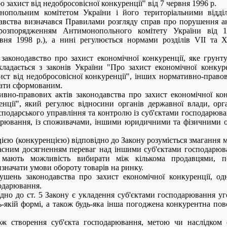
 захист від недобросовісної конкуренції" від 7 червня 1996 р.
нопольним комітетом України і його територіальними відд
авства визначався Правилами розгляду справ про порушення а
розпорядженням Антимонопольного комітету України від 1
вня 1998 p.), а нині регулюється нормами розділів VII та 
законодавство про захист економічної конкуренції, яке грунт
кладається з законів України "Про захист економічної конку
ист від недобросовісної конкуренції", інших нормативно-право
жати сформованим.
вно-правових актів законодавства про захист економічної кон
енції", який регулює відносини органів державної влади, орг
сподарського управління та контролю із суб'єктами господарюва
арювання, із споживачами, іншими юридичними та фізичними ос
єю (конкуренцією) відповідно до Закону розуміється змагання 
асним досягненням переваг над іншими суб'єктами господарюва
я мають можливість вибирати між кількома продавцями, п
значати умови обороту товарів на ринку.
ушень законодавства про захист економічної конкуренції, од
подарювання.
дно до ст. 5 Закону є укладення суб'єктами господарювання уго
-якій формі, а також будь-яка інша погоджена конкурентна повед
ж створення суб'єкта господарювання, метою чи наслідком 