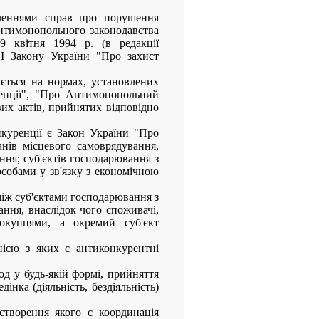
іленнями справ про порушення
нтимонопольного законодавства
9 квітня 1994 р. (в редакції
XI Закону України "Про захист
ується на нормах, установлених
ренції", "Про Антимонопольний
вих актів, прийнятих відповідно
куренції є Закон України "Про
анів місцевого самоврядування,
ння; суб'єктів господарювання з
обами у зв'язку з економічною
між суб'єктами господарювання з
ння, внаслідок чого споживачі,
окупцями, а окремий суб'єкт
нією з яких є антиконкурентні
д у будь-якій формі, прийняття
інка (діяльність, бездіяльність)
створення якого є координація