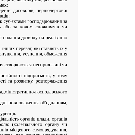
мах;
дення договорів, першочергової
вців;
між суб'єктами господарювання за
ль або за колом споживачів чи
о надання дозволу на реалізацію
інших переваг, які ставлять їх у
допущення, усунення, обмеження
ння створюються несприятливі чи
остійності підприємств, у тому
сті та розвитку, розпорядження
 адміністративно-господарського
адні повноваження об'єднанням,
уренції.
іяльність органів влади, органів
ролю (колегіального органу чи
анів місцевого самоврядування,