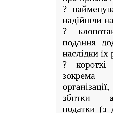
? найменув
надійшли на
? клопота
подання дод
наслідки їх 
? короткі 
зокрема
організаці
збитки а
податки (з 