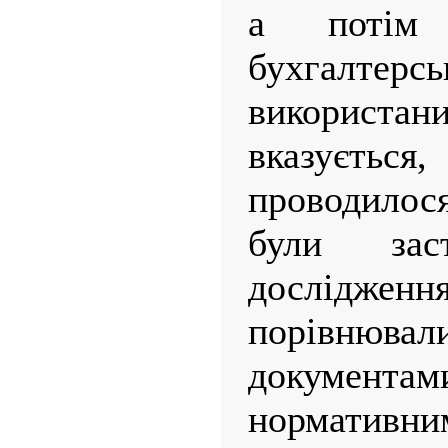
а потім 
бухгалте
використан
вказується
проводилос
були зас
досліджен
порівню
докумен
нормати