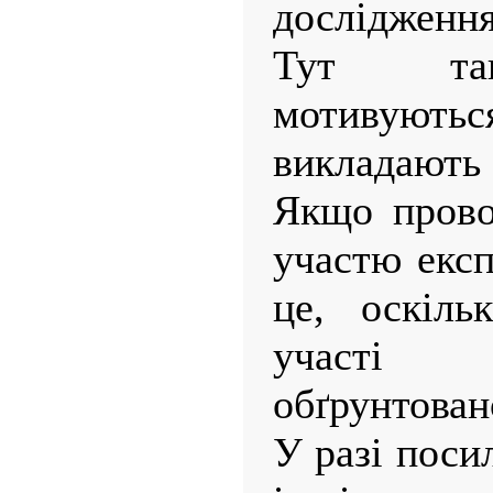
дослідження
Тут так
мотивуються
викладають 
Якщо провод
участю експ
це, оскіль
участі 
обґрунтован
У разі поси