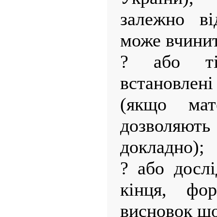
залежно ві
може вчинит
? або ті
встановле
(якщо мат
дозволяю
докладно);
? або досл
кінця, фо
висновок що