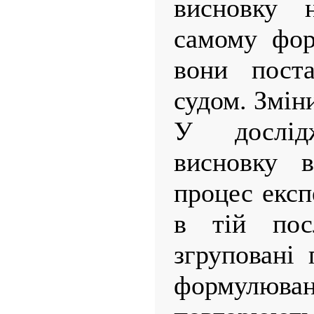
висновку 
самому фор
вони поста
судом. Змін
У дослідж
висновку в
процес експ
в тій посл
згруповані
формулюв