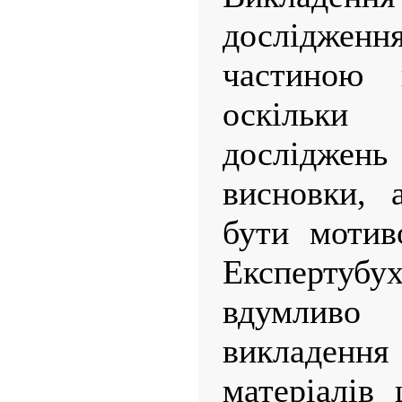
дослідженн
частиною в
оскільк
досліджен
висновки, 
бути мотив
Експерту
вдумливо
викладення
матеріалів