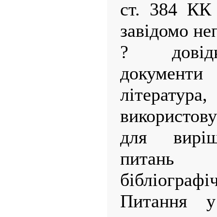
ст. 384 КК
завідомо не
? довідк
документ
літер
використов
для виріш
питань 
бібліографі
Питання у