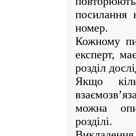
повторюю
посилання 
номер.
Кожному пи
експерт, ма
розділ досл
Якщо кіл
взаємозв’яз
можна оп
розділі.
Виклад