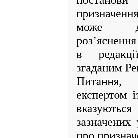
призначен
може да
роз’яснення
в редакці
згаданим Ре
Питання,
експертом і
вказують
зазначених 
про признач