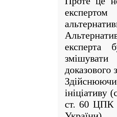
Проте це н
експерт
альтернат
Альтерна
експерта б
змішувати 
доказового 
Здійснюю
ініціативу 
ст. 60 ЦПК 
України), 