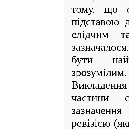
тому, що 
підставою 
слідчим 
зазначалос
бути на
зрозумілим.
Викладенн
частини 
зазначення
ревізією (я