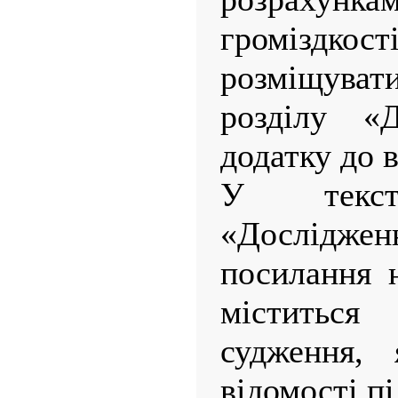
громізд
розміщувати
розділу «
додатку до 
У текс
«Дослід
посилання 
міститьс
судження, 
відомості п