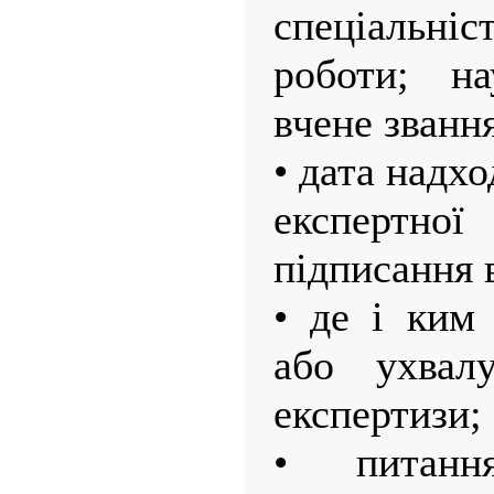
спеціальніс
роботи; на
вчене звання
• дата надх
експертно
підписання 
• де і ким
або ухвал
експертизи;
• питанн