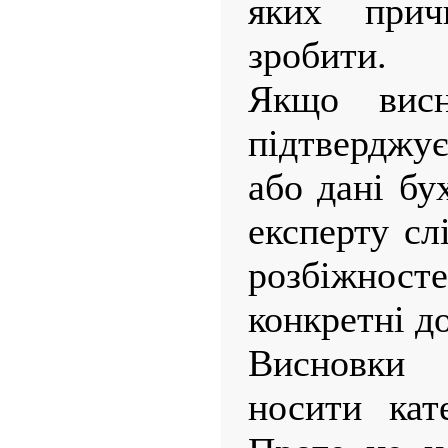
яких при
зробити.
Якщо висн
підтверджу
або дані бу
експерту сл
розбіжност
конкретні д
Висновки
носити кат