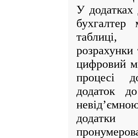
У додатках 
бухгалтер 
таблиці,
розрахунки 
цифровий ма
процесі д
додаток д
невід’ємн
додатк
пронумер