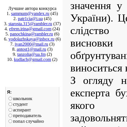
значення у
Лучшие автора конкурса
1.
sammum@yandex.ru
(45)
України). Ц
2.
patr1cia@i.ua
(45)
3.
starosta.315@rambler.ru
(37)
слідство
4.
efrem.irina@gmail.com
(24)
5.
panochkina@rambler.ru
(6)
6.
vodolazhskaya@inbox.ru
(6)
висновк
7.
ivan2000@mail.ru
(3)
8.
antost1@mail.ru
(3)
обґрунтув
9.
tanzolia@ua.fm
(2)
10.
kudlach@gmail.com
(2)
виноситься 
З огляду н
експерта бу
Я:
школьник
якого е
студент
аспирант
задовольн
преподаватель
попал случайно