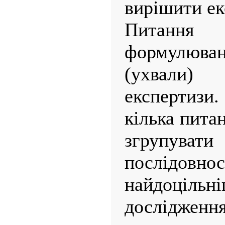
вирішити ек
Питання
формулюв
(ухвали)
експертизи
кілька пита
згрупуват
послідовно
найдоціл
досліджен