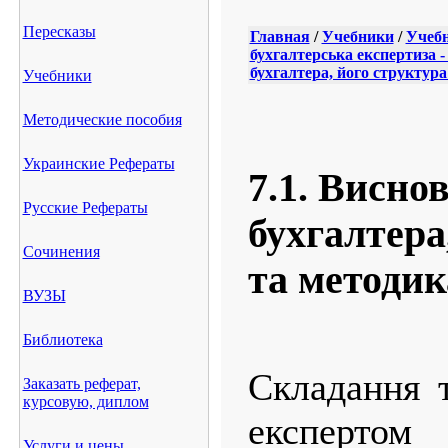
Пересказы
Главная
/
Учебники
/
Учебн
бухгалтерська експертиза 
бухгалтера, його структур
Учебники
Методические пособия
Украинские Рефераты
7.1. Висно
Русские Рефераты
бухгалтера
Сочинения
та методик
ВУЗЫ
Библиотека
Складання 
Заказать реферат,
курсовую, диплом
експертом 
Услуги и цены