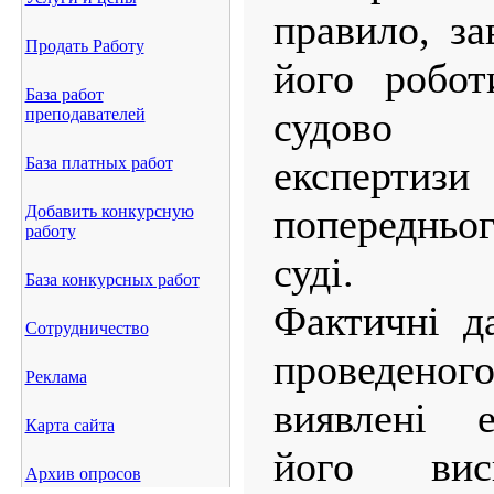
правило, з
Продать Работу
його робот
База работ
судово 
преподавателей
експерти
База платных работ
попередньог
Добавить конкурсную
работу
суді.
База конкурсных работ
Фактичні да
Сотрудничество
проведен
Реклама
виявлені е
Карта сайта
його вис
Архив опросов