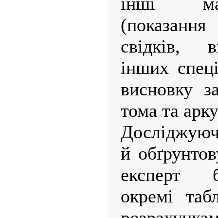
інші ма
(показан
свідків, в
інших спеці
висновку за
тома та арк
Досліджуюч
й обґрунтов
експерт б
окремі таб
розрахунка