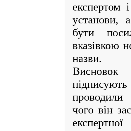
експертом і
установи, 
бути пос
вказівкою н
назви.
Висново
підписую
проводили 
чого він за
експертної