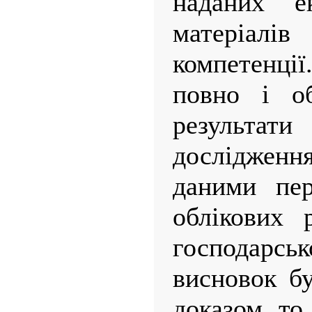
наданих ек
матеріал
компетенці
повно і об
результа
дослідження
даними пер
облікових р
господарськ
висновок бу
доказом, то