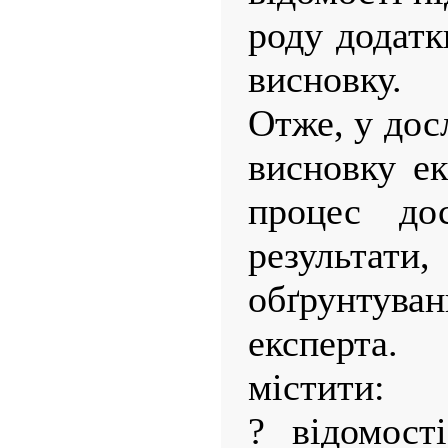
роду додатк
висновку.
Отже, у дос
висновку ек
процес до
результати
обґрунту
експерта
містити:
? відомост