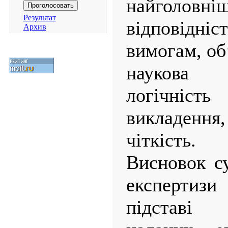
найголов
Результат
відповідні
Архив
вимогам, об
наукова 
логічність
викладен
чіткість.
Висновок су
експертиз
підставі