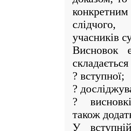
конкретним 
слідчого
учасників с
Висновок е
складається 
? вступної;
? досліджув
? висновк
також додатк
У вступній