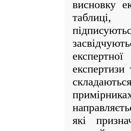
висновку е
таблиці
підписуют
засвідчу
експертної
експертизи 
склада
примірни
направляєть
які призна