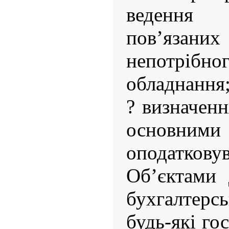
ведення 
пов’язан
непотріб
обладнання
? визначенн
основни
оподаткову
Об’єктами 
бухгалтерс
будь-які го