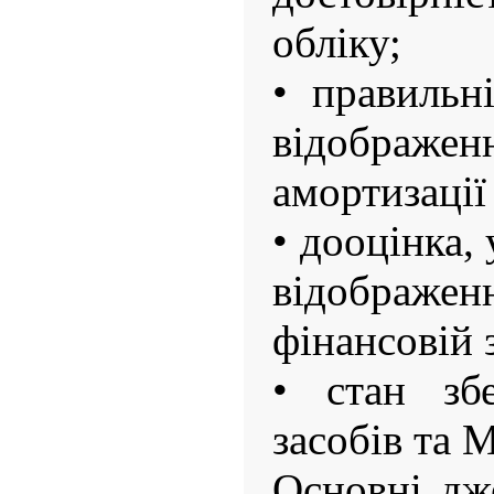
обліку;
• правильн
відобра
амортизації
• дооцінка,
відображен
фінансовій 
• стан зб
засобів та
Основні дж