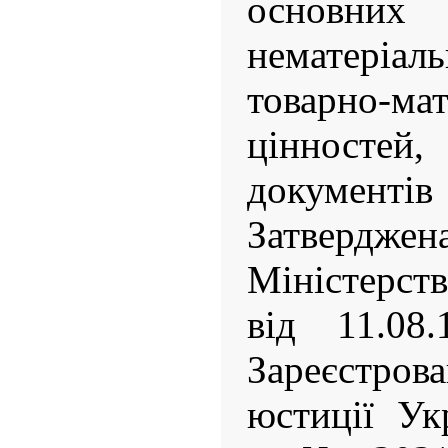
основн
нематері
товарно-ма
цінностей,
документі
Затверд
Міністерст
від 11.0
Зареєстров
юстиції Ук