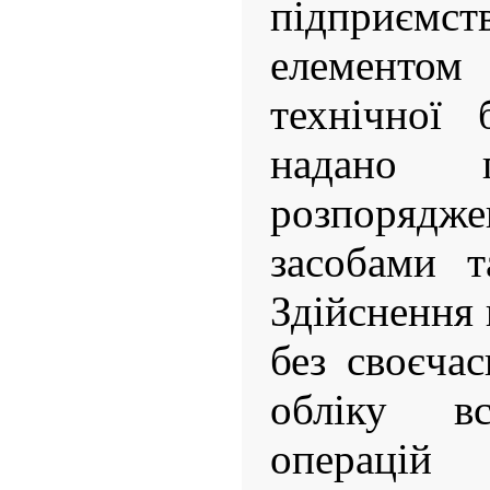
підприєм
елементом 
технічної 
надано п
розпоряд
засобами т
Здійснення
без своєча
обліку вс
операцій