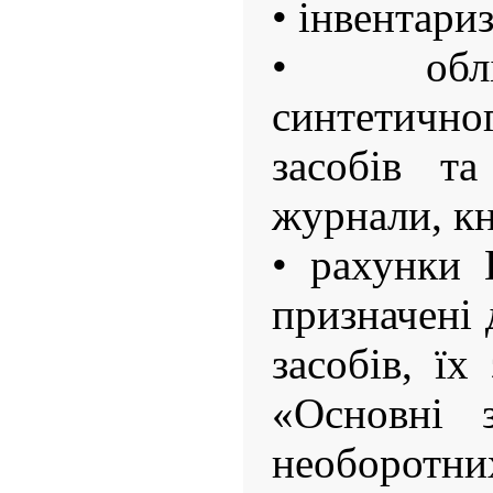
• інвентари
• облік
синтетично
засобів т
журнали, кн
• рахунки 
призначені 
засобів, ї
«Основні 
необорот