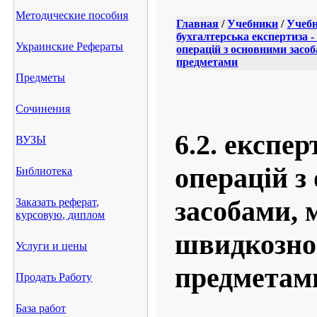
Методические пособия
Главная
/
Учебники
/
Учебн
бухгалтерська експертиза 
Украинские Рефераты
операцій з основними зас
предметами
Предметы
Сочинения
6.2. експе
ВУЗЫ
операцій з
Библиотека
засобами, 
Заказать реферат,
курсовую, диплом
швидкозн
Услуги и цены
предметам
Продать Работу
База работ