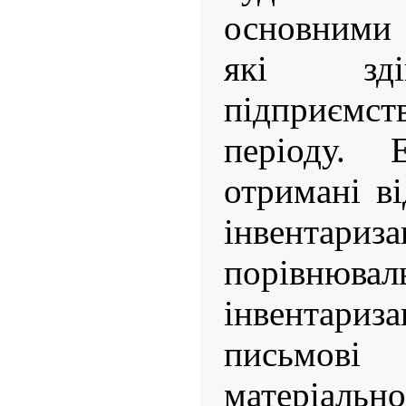
основними
які зді
підприємст
періоду. 
отримані ві
інвентар
порівнювал
інвентари
письмо
матеріаль