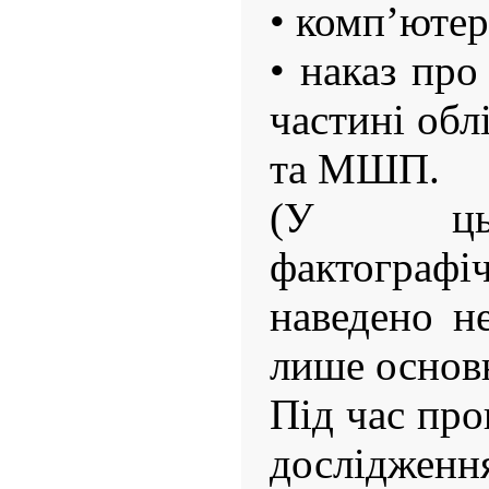
• комп’ютер
• наказ про
частині обл
та МШП.
(У цьо
фактограф
наведено н
лише основ
Під час про
дослідже