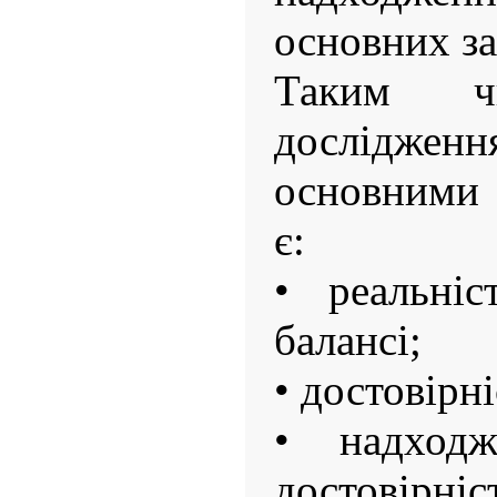
основних з
Таким чи
дослідже
основними
є:
• реальніс
балансі;
• достовірн
• надходж
достовірніс