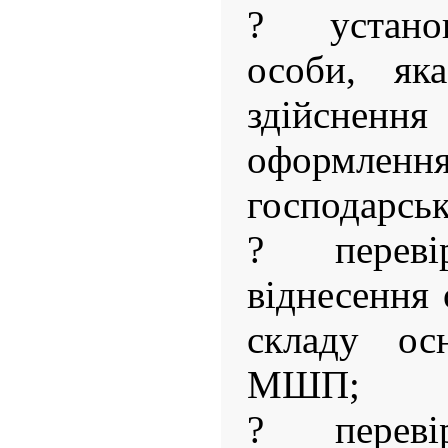
? устано
особи, яка
здійснення
оформле
господарськ
? переві
віднесення 
складу ос
МШП;
? переві