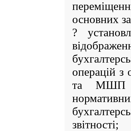
переміщенн
основних з
? установл
відоб
бухгалте
операцій з
та МШП 
нормати
бухгалтер
звітності;