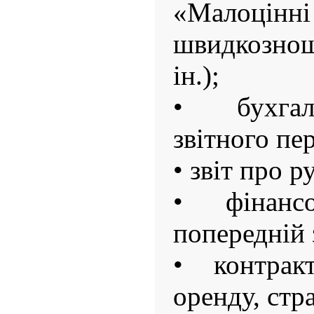
«Мал
швидкознош
ін.);
• бухгал
звітного пе
• звіт про р
• фінанс
попередній 
• контрак
оренду, стр