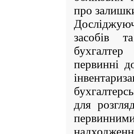
про залишки
Досліджуюч
засобів 
бухгалте
первинні д
інвента
бухгалтерс
для розгляд
первинним
надходжен