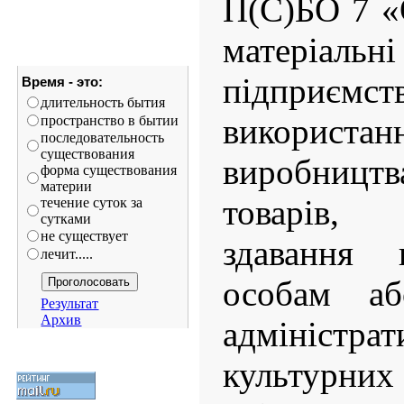
П(С)БО 7 «
матеріал
підприємст
Время - это:
длительность бытия
використа
пространство в бытии
последовательность
существования
виробницт
форма существования
материи
товарів,
течение суток за
сутками
не существует
здавання
лечит.....
особам аб
Результат
Архив
адміністра
культур