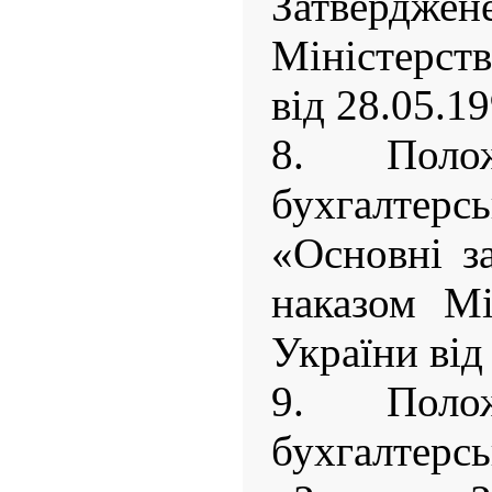
Затверд
Міністерст
від 28.05.1
8. Полож
бухгалте
«Основні з
наказом Мі
України від
9. Полож
бухгалте