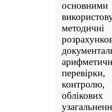
основними
використов
методи
розрахунков
документ
арифмети
перевір
контрол
облікови
узагальне