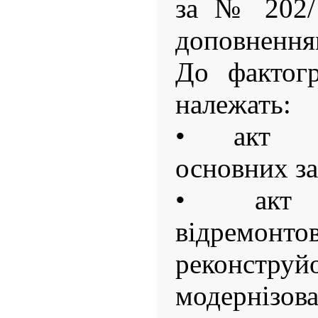
за № 202/ 
доповнення
До фактогр
належать:
• акт пр
основних за
• акт п
відремонто
реконст
модернізова