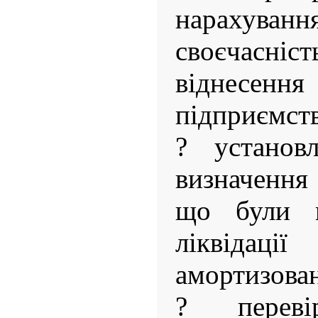
нарахува
своєчасн
віднесен
підприємств
? установл
визначення 
що були п
ліквідаці
амортизован
? переві