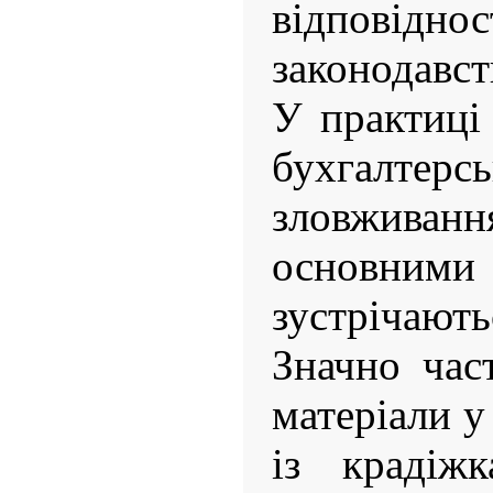
відповід
законодавст
У практиці
бухгалте
зловжива
основни
зустрічают
Значно час
матеріали у
із крадіж