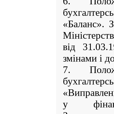
6. Полож
бухгалте
«Баланс». 
Міністерст
від 31.03
змінами і д
7. Полож
бухгалте
«Виправлен
у фінан