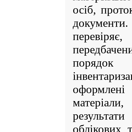
осіб, прото
документ
перевіряє,
передбач
порядо
інвентариз
оформлені
матеріали
результа
облікових 