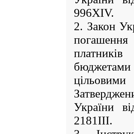
996XIV.
2. Закон У
погашен
платникі
бюджетам
цільови
Затвердже
України ві
2181ІІІ.
3. Інстру