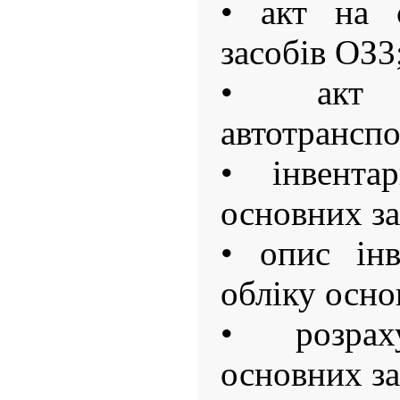
• акт на 
засобів ОЗ3
• акт 
автотранспо
• інвента
основних за
• опис інв
обліку осно
• розрах
основних за