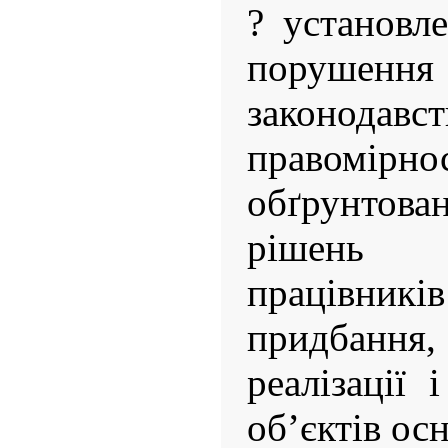
? установл
поруше
законо
право
обґрунтова
рішень 
працівників
придбанн
реалізації 
об’єктів ос