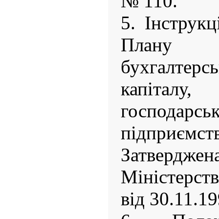
№ 110.
5. Інструкц
Плану
бухгалтерсь
капіталу
господар
підприємс
Затверд
Міністерст
від 30.11.1