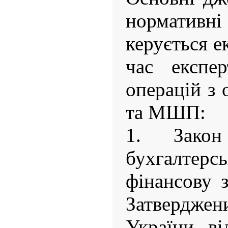
норматив
керується е
час експер
операцій з
та МШП:
1. Зако
бухгалте
фінансову з
Затвердже
України ві