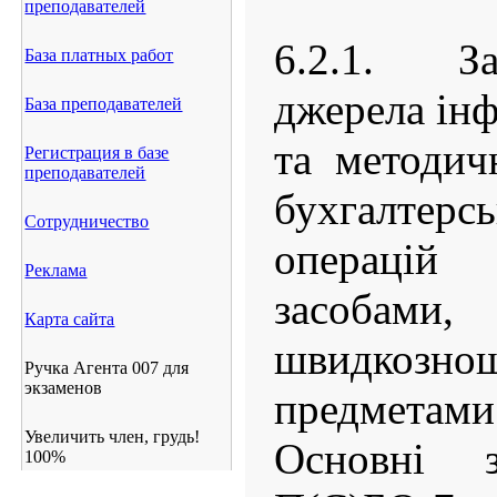
преподавателей
6.2.1. За
База платных работ
джерела інф
База преподавателей
та методич
Регистрация в базе
преподавателей
бухгалтер
Сотрудничество
операці
Реклама
засобами
Карта сайта
швидкозно
Ручка Агента 007 для
экзаменов
предметам
Увеличить член, грудь!
Основні 
100%