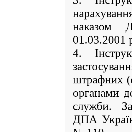
нарахуванн
наказом 
01.03.2001 
4. Інстру
застосува
штрафних (
органами д
служби. За
ДПА Україн