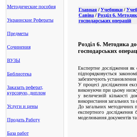
Методические пособия
Главная
/
Учебники
/
Учеб
Савіна
/
Розділ 6. Методи
Украинские Рефераты
господарських операцій
Предметы
Розділ 6. Методика д
Сочинения
господарських операц
ВУЗЫ
Експертне дослідження як 
підпорядковується законом
Библиотека
забезпечують установлення 
У процесі дослідження екс
Заказать реферат,
виконуючи при цьому низку т
курсовую, диплом
у величезній кількості д
використання загальних та 
Услуги и цены
До загальних методичних пр
експертного дослідження б
моделювання документів та 
Продать Работу
База работ