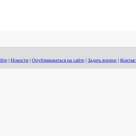
айте
|
Новости
|
Опубликоваться на сайте
|
Задать вопрос
|
Контак