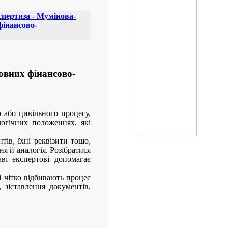
спертиза - Мумінова-
фінансово-
овних фінансово-
 або цивільного процесу,
логічних положеннях, які
ів, їхні реквізити тощо,
я й аналогія. Розібратися
аві експертові допомагає
і чітко відбивають процес
 зіставлення документів,