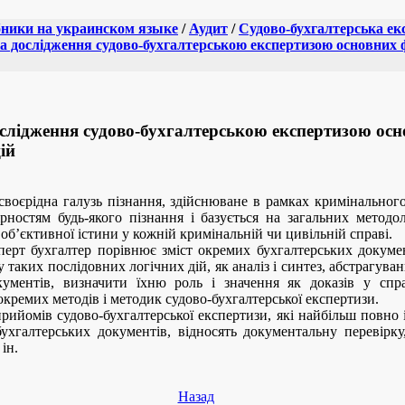
ники на украинском языке
/
Аудит
/
Судово-бухгалтерська ек
ка дослідження судово-бухгалтерською експертизою основних 
ослідження судово-бухгалтерською експертизою осн
ій
своєрідна галузь пізнання, здійснюване в рамках кримінального
ірностям будь-якого пізнання і базується на загальних методо
об’єктивної істини у кожній кримінальній чи цивільній справі.
перт бухгалтер порівнює зміст окремих бухгалтерських документ
аких послідовних логічних дій, як аналіз і синтез, абстрагуванн
окументів, визначити їхню роль і значення як доказів у спр
окремих методів і методик судово-бухгалтерської експертизи.
ийомів судово-бухгалтерської експертизи, які найбільш повно 
ухгалтерських документів, відносять документальну перевірку,
ін.
Назад