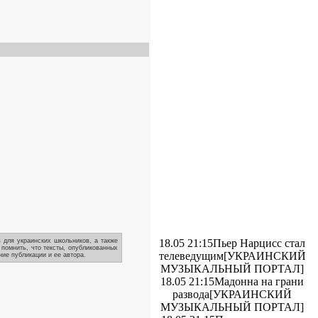
 для украинских школьников, а также
18.05 21:15
Пьер Нарцисс стал
 помнить, что тексты, опубликованных
телеведущим
[УКРАИНСКИЙ
ие публикации и ее автора.
МУЗЫКАЛЬНЫЙ ПОРТАЛ]
18.05 21:15
Мадонна на грани
развода
[УКРАИНСКИЙ
МУЗЫКАЛЬНЫЙ ПОРТАЛ]