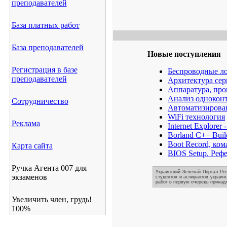
преподавателей
База платных работ
База преподавателей
Новые поступления
Регистрация в базе
Беспроводные ло
преподавателей
Архитектура сер
Аппаратура, пр
Анализ одноконт
Сотрудничество
Автоматизирова
WiFi технология
Реклама
Internet Explorer
Borland C++ Bui
Boot Record, ко
Карта сайта
BIOS Setup. Реф
Ручка Агента 007 для
Украинский Зеленый Портал Реф
экзаменов
студентов и аспирантов украинс
работ в первую очередь принадл
Увеличить член, грудь!
100%