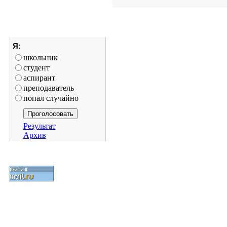
Я:
школьник
студент
аспирант
преподаватель
попал случайно
Результат
Архив