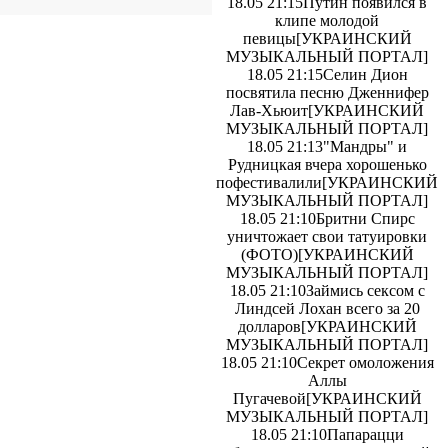
18.05 21:15
Путин появился в
клипе молодой
певицы
[УКРАИНСКИЙ
МУЗЫКАЛЬНЫЙ ПОРТАЛ]
18.05 21:15
Селин Дион
посвятила песню Дженнифер
Лав-Хьюит
[УКРАИНСКИЙ
МУЗЫКАЛЬНЫЙ ПОРТАЛ]
18.05 21:13
"Мандры" и
Рудницкая вчера хорошенько
пофестивалили
[УКРАИНСКИЙ
МУЗЫКАЛЬНЫЙ ПОРТАЛ]
18.05 21:10
Бритни Спирс
уничтожает свои татуировки
(ФОТО)
[УКРАИНСКИЙ
МУЗЫКАЛЬНЫЙ ПОРТАЛ]
18.05 21:10
Займись сексом с
Линдсей Лохан всего за 20
долларов
[УКРАИНСКИЙ
МУЗЫКАЛЬНЫЙ ПОРТАЛ]
18.05 21:10
Секрет омоложения
Аллы
Пугачевой
[УКРАИНСКИЙ
МУЗЫКАЛЬНЫЙ ПОРТАЛ]
18.05 21:10
Папарацци