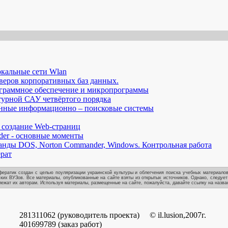
кальные сети Wlan
веров корпоративных баз данных.
ограммное обеспечение и микропрограммы
урной САУ четвёртого порядка
нные информационно – поисковые системы
 - создание Web-страниц
lder - основные моменты
манды DOS, Norton Commander, Windows. Контрольная работа
ерат
ератик создан с целью поуляризации украинской культуры и облегчения поиска учебных материалов
ких ВУЗов. Все материалы, опубликованные на сайте взяты из открытых источников. Однако, следует
ежат их авторам. Используя материалы, размещенные на сайте, пожалуйста, давайте ссылку на назван
281311062 (руководитель проекта)
© il.lusion,2007г.
401699789 (заказ работ)