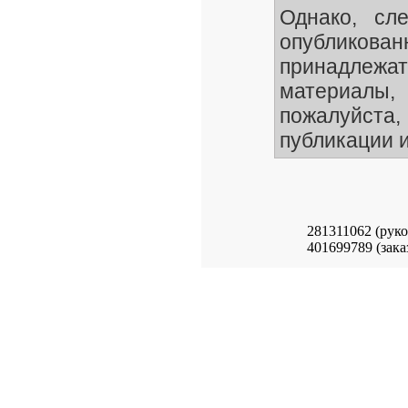
Однако, сле
опубликован
принадлежа
материалы
пожалуйста,
публикации и
281311062 (рук
401699789 (зака