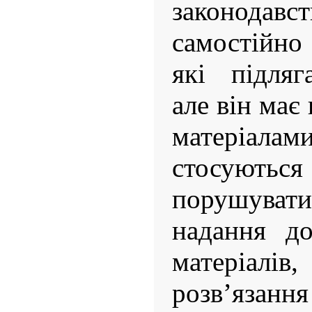
законодавс
самостійно
які підляг
але він має
матеріал
стосуютьс
порушуват
надання до
матеріалі
розв’яза