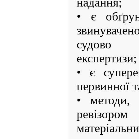
надання;
• є обґрун
звинувачен
судово 
експертизи;
• є супере
первинної т
• методи, 
ревізоро
матеріа