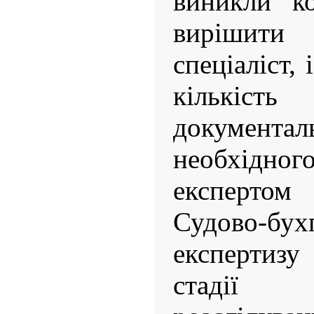
виникли ко
вирішити
спеціаліст, 
кількіс
документа
необхідног
експерто
Судово-бух
експертизу
стадії 