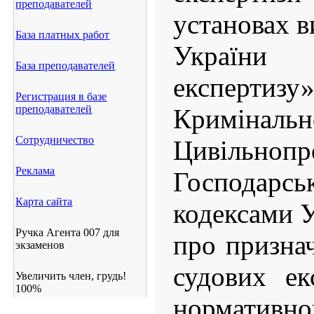
преподавателей
установах в
База платных работ
України
База преподавателей
експертизу»
Регистрация в базе
преподавателей
Кримінальн
Сотрудничество
Цивільно
Реклама
Господарсь
Карта сайта
кодексами У
Ручка Агента 007 для
про призна
экзаменов
судових ек
Увеличить член, грудь!
100%
нормативно