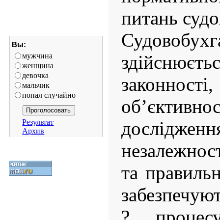
питань судо
Судовобухга
Вы:
мужчина
здійснюєт
женщина
девочка
законност
мальчик
попал случайно
об’єктив
Результат
дослідж
Архив
незалежност
та правильн
забезпечуют
? процес