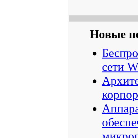
Новые п
Беспро
сети W
Архите
корпор
Аппара
обеспе
микро