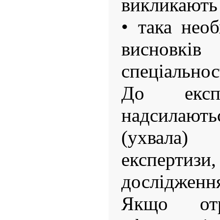
викликають 
• така необ
висновкі
спеціальнос
До експе
надсилаю
(ухвала)
експертизи
дослідженн
Якщо отр