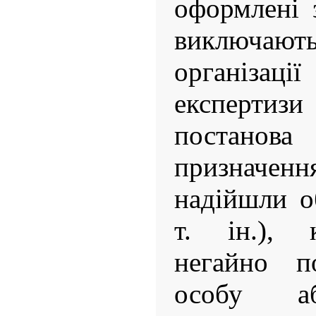
оформлені 
виключа
організа
експерти
постанов
призначен
надійшли о
т. ін.), 
негайно п
особу а