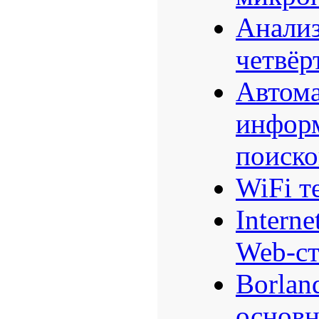
Анали
четвёр
Автом
инфор
поиско
WiFi т
Interne
Web-с
Borlan
основ