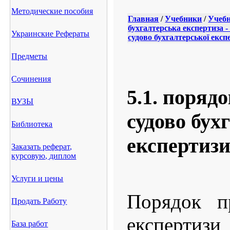
Методические пособия
Главная
/
Учебники
/
Учебн
бухгалтерська експертиза 
Украинские Рефераты
судово бухгалтерської експ
Предметы
Сочинения
5.1. поряд
ВУЗЫ
судово бух
Библиотека
експертизи
Заказать реферат,
курсовую, диплом
Услуги и цены
Порядок пр
Продать Работу
експерти
База работ