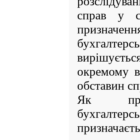
розслідуван
справ у с
признач
бухгалтер
вирішує
окремому в
обставин сп
Як пра
бухгалте
призначаєть