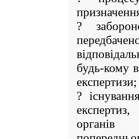
призначення
? заборо
передба
відповідал
будь-кому в
експертизи;
? існуванн
експертиз
органів
попередньог