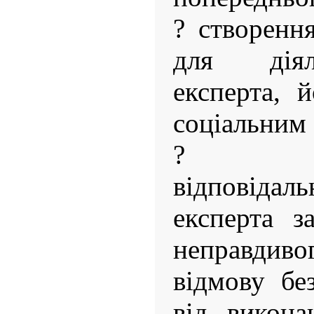
? створенн
для діял
експерта, 
соціальним 
? кри
відповіда
експерта з
неправди
відмову бе
від викона