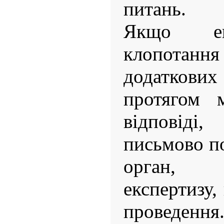
питань.
Якщо ек
клопотання
додаткови
протягом 
відповід
письмово п
орган, 
експертизу,
проведення