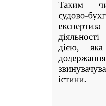
Таким чи
судово-бухг
експертиза
діяльност
дією, яка
додер
звинувачува
істини.