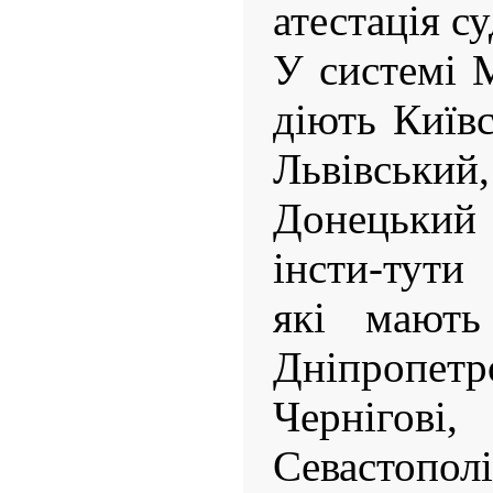
атестація с
У системі М
діють Київс
Львівськ
Донецький
інсти-тути
які мають
Дніпропетр
Чернігов
Севастополі