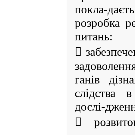
покла-даєт
розробка р
питань:
 забезпеч
задоволенн
ганів дізн
слідства в
дослі-дженн
 розвито