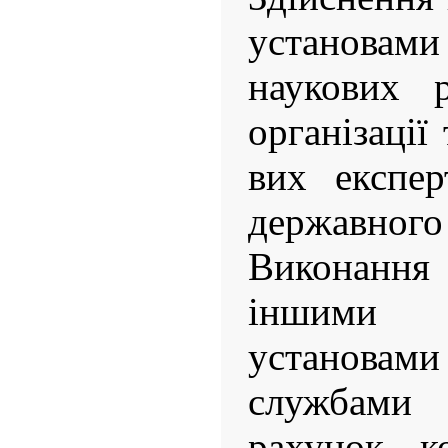
установами 
наукових 
організації
вих експер
державн
Виконання 
іншими с
установа
службами
рахунок к