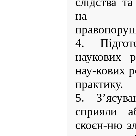
слідства та
на пр
правопоруш
4. Підго
наукових р
нау-кових р
практику.
5. З’ясува
сприяли а
скоєн-ню зл