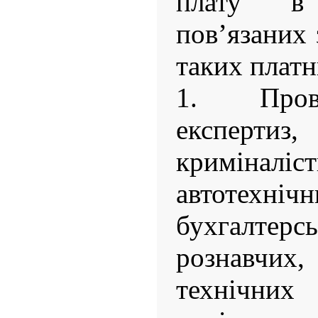
плату в 
пов’язаних 
таких платн
1. Пров
експер
криміналіст
автотехніч
бухгалт
рознавчи
технічн