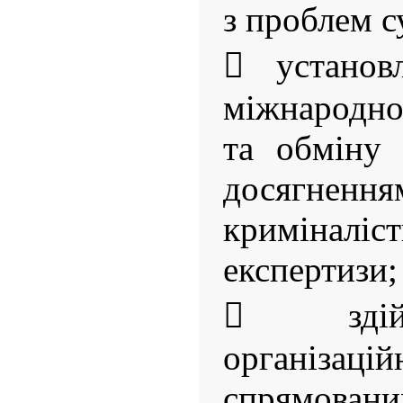
з проблем с
 установ
міжнародно
та обміну 
досягне
криміналі
експертизи;
 здій
організа
спрямова