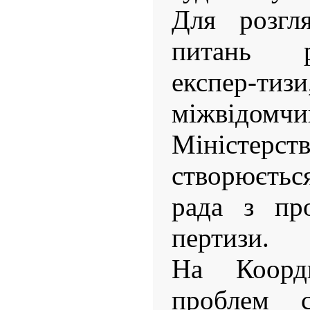
Для розгл
питань р
експер-
міжвідомч
Міністерст
створюєть
рада з про
пертизи.
На Коорд
проблем с