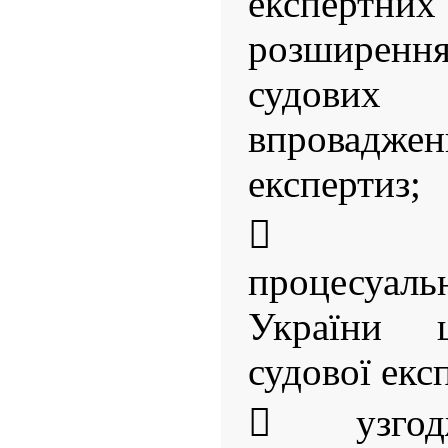
експертн
розширенн
судови
впровадж
експертиз;
 удо
процесуаль
України 
судової екс
 узгод