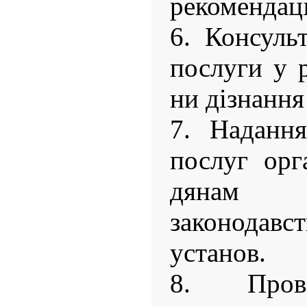
рекомендаці
6. Консульт
послуги у р
ни дізнання 
7. Надання
послуг орг
дянам в
законода
установ.
8. Прове