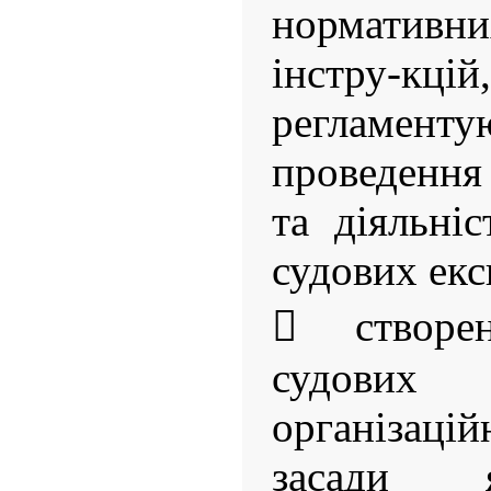
нормативни
інстру-кц
регламе
проведення
та діяльні
судових екс
 створе
судови
організац
засади 