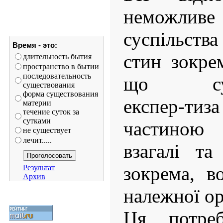
неможли
суспільства
Время - это:
стин зокре
длительность бытия
пространство в бытии
последовательность
що судов
существования
форма существования
експер-ти
материи
течение суток за
сутками
частиною 
не существует
лечит.....
взагалі та
зокрема, в
Результат
Архив
належної ор
Ця потреб