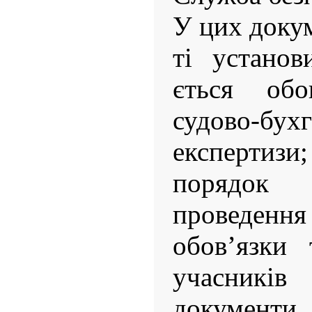
У цих доку
ті установ
ється обо
судово-бухг
експертиз
порядок 
проведення
обов’язки 
учасників
докум