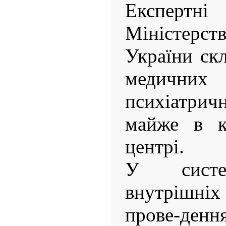
Експер
Міністерст
України скл
медичних
психіатричн
майже в к
центрі.
У систем
внутрішніх
прове-денн