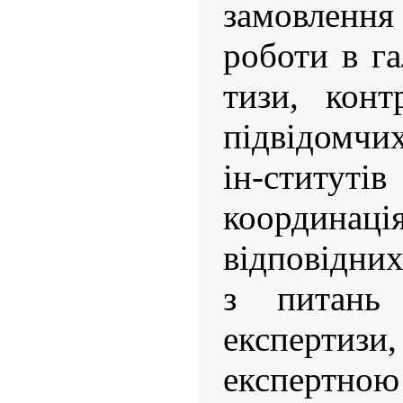
замовлення 
роботи в га
тизи, конт
підвідомчи
ін-ститутів
коорди
відповідни
з питань 
експертизи,
експертн