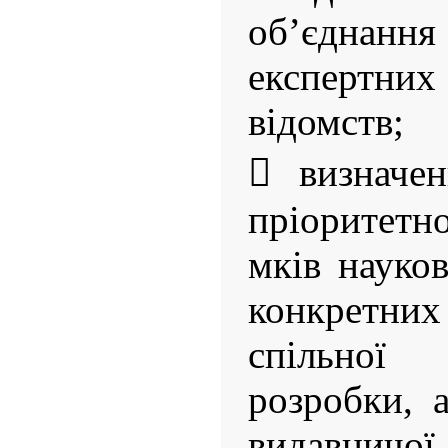
об’єднанн
експертни
відомств;
 визначен
пріоритетно
мків науков
конкретних 
спільної
розробки, 
видавничої 