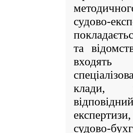
методичн
судово-екс
покладаєтьс
та відомст
входят
спеціалізов
клади, 
відповід
експертизи
судово-бухг