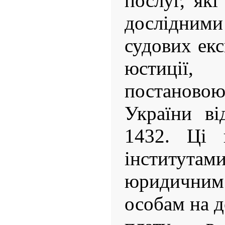
послуг, які
дослідни
судових екс
юстиції
постановою
України ві
1432. Ці 
інститутам
юридичн
особам на д