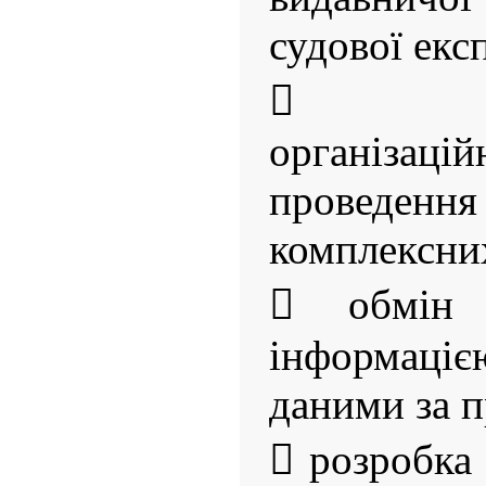
судової екс
 удо
організ
проведен
комплексних
 обмін н
інформаціє
даними за п
 розробка