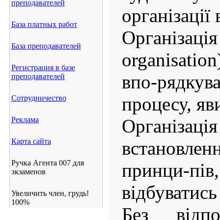
преподавателей
організації 
База платных работ
Організ
База преподавателей
organisati
Регистрация в базе
впо-рядк
преподавателей
процесу, яв
Сотрудничество
Реклама
Організа
Карта сайта
встановлен
Ручка Агента 007 для
принци-п
экзаменов
відбуватись
Увеличить член, грудь!
100%
Без відпов