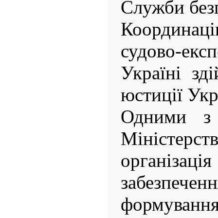
Служби без
Координа
судово-експ
Україні зд
юстиції Укр
Одними з 
Міністер
організа
забезпеч
формува