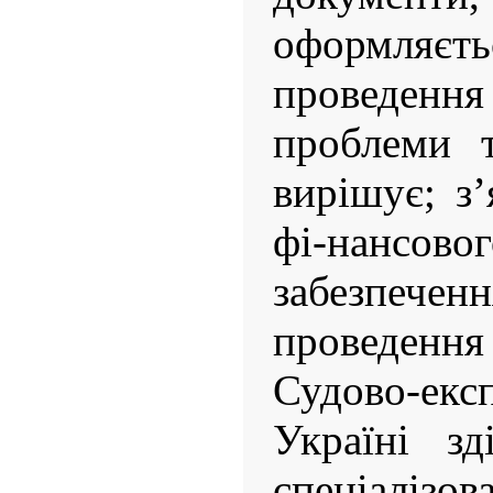
оформля
проведен
проблеми т
вирішує; з
фі-нансовог
забезпе
проведення 
Судово-екс
Україні зд
спеціаліз