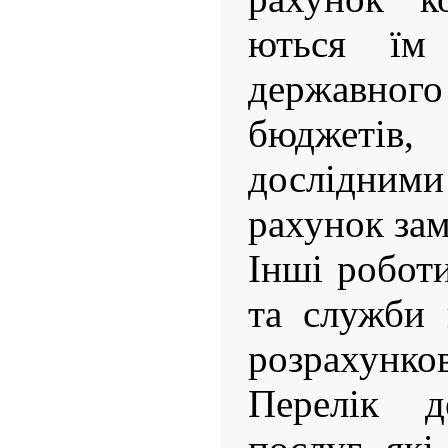
ються ї
державно
бюджеті
дослідним
рахунок зам
Інші роботи
та служби 
розрахунков
Перелік д