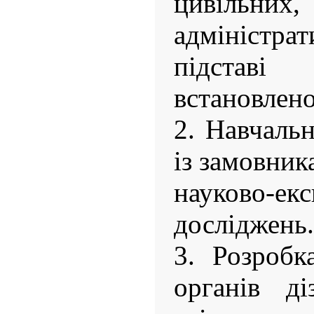
цивільних,
адміністра
підставі
встановлено
2. Навчаль
із замовник
науково-ек
досліджень.
3. Розробк
органів ді