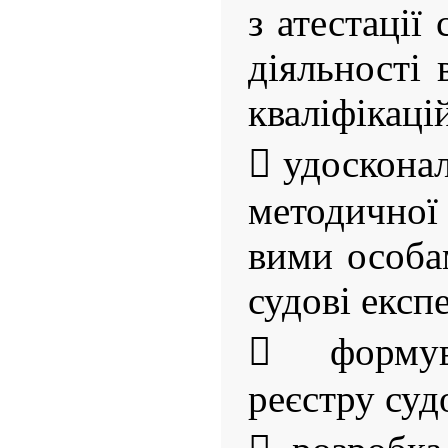
з атестації
діяльності 
кваліфікаці
 удоскона
методичної
вими особа
судові експ
 формув
реєстру суд