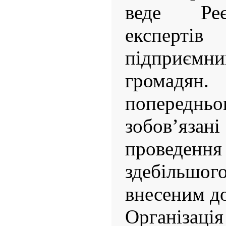
веде Реє
експерт
підприємни
громадян.
попередньо
зобов’я
проведення
здебільшо
внесеним до
Організ