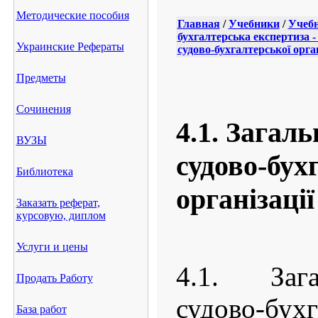
Методические пособия
Главная
/
Учебники
/
Учебн
бухгалтерська експертиза 
Украинские Рефераты
судово-бухгалтерської орган
Предметы
Сочинения
4.1. Загаль
ВУЗЫ
судово-бух
Библиотека
організації
Заказать реферат,
курсовую, диплом
Услуги и цены
4.1. Зага
Продать Работу
судово-бухг
База работ