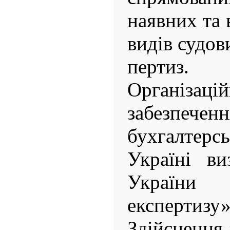
наявних та
видів судов
пертиз.
Організацій
забезпе
бухгалтерс
Україні ви
України
експертизу»
Здійснення