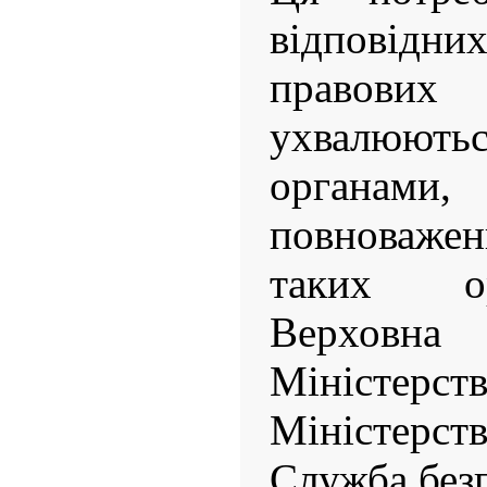
відповід
правови
ухвалюют
органами
повноваже
таких ор
Верховна
Міністе
Міністерств
Служба безп