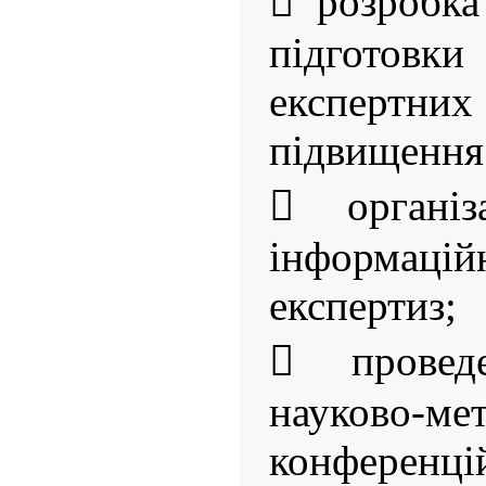
 розробка
підготовки
експерт
підвищення 
 організ
інформацій
експертиз;
 провед
науково-ме
конференцій