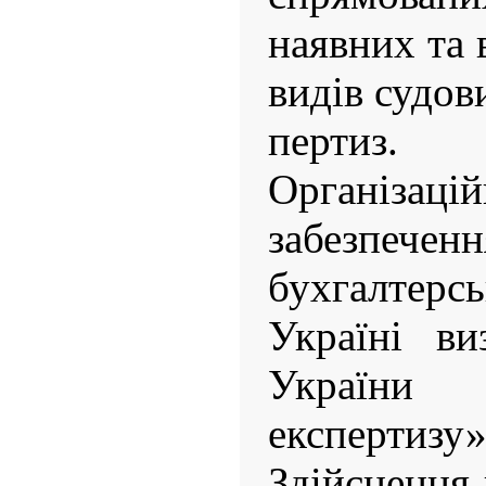
наявних та
видів судов
пертиз.
Організацій
забезпе
бухгалтерс
Україні ви
України
експертизу»
Здійснення