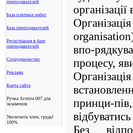
преподавателей
організації 
База платных работ
Організ
База преподавателей
organisati
Регистрация в базе
впо-рядк
преподавателей
процесу, яв
Сотрудничество
Реклама
Організа
Карта сайта
встановлен
Ручка Агента 007 для
принци-п
экзаменов
відбуватись
Увеличить член, грудь!
100%
Без відпов