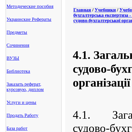
Методические пособия
Главная
/
Учебники
/
Учебн
бухгалтерська експертиза 
Украинские Рефераты
судово-бухгалтерської орган
Предметы
Сочинения
4.1. Загаль
ВУЗЫ
судово-бух
Библиотека
організації
Заказать реферат,
курсовую, диплом
Услуги и цены
4.1. Зага
Продать Работу
судово-бухг
База работ