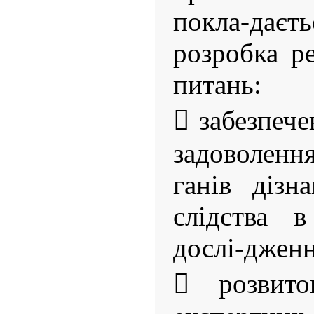
покла-даєт
розробка р
питань:
 забезпеч
задоволенн
ганів дізн
слідства в
дослі-дженн
 розвито