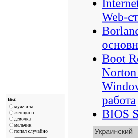
Interne
Web-с
Borlan
основ
Boot R
Norton
Window
работа
Вы:
мужчина
BIOS S
женщина
девочка
мальчик
Украинский
попал случайно