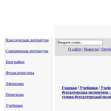
Классическая литература
О сайте
|
Новости
|
Опубл
Современная литература
Биографии
Фольклористика
Афоризмы
Главная
/
Учебники
/
Учебн
бухгалтерська експертиза 
Пересказы
судово-бухгалтерської експ
Учебники