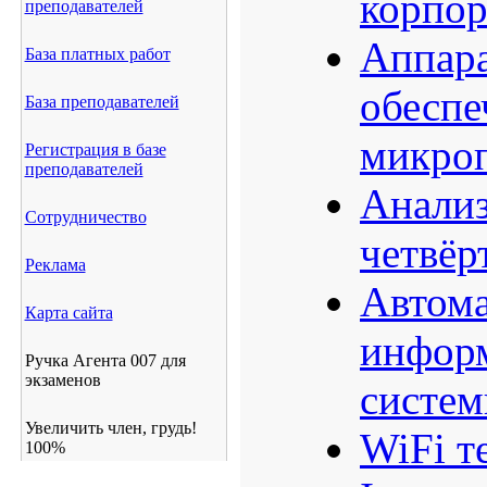
корпор
преподавателей
Аппара
База платных работ
обеспе
База преподавателей
микро
Регистрация в базе
преподавателей
Анали
Сотрудничество
четвёр
Реклама
Автом
Карта сайта
инфор
Ручка Агента 007 для
экзаменов
систе
Увеличить член, грудь!
WiFi т
100%