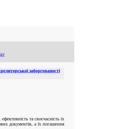
ат
кредиторської заборгованості
 ефективність та своєчасність їх
ових документів, а їх погашення