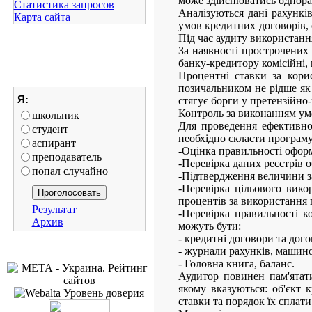
може здійснюватись однораз
Статистика запросов
Аналізуються дані рахункі
Карта сайта
умов кредитних договорів, 
Під час аудиту використанн
За наявності прострочених 
банку-кредитору комісійні,
Процентні ставки за кори
позичальником не рідше як 
Я:
стягує борги у претензійно
Контроль за виконанням ум
школьник
Для проведення ефективно
студент
необхідно скласти програму
аспирант
-Оцінка правильності офор
преподаватель
-Перевірка даних реєстрів о
попал случайно
-Підтвердження величини за
-Перевірка цільового вико
процентів за використання 
Результат
-Перевірка правильності к
Архив
можуть бути:
- кредитні договори та дог
- журнали рахунків, машин
- Головна книга, баланс.
Аудитор повинен пам'ятат
якому вказуються: об'єкт 
ставки та порядок їх сплати