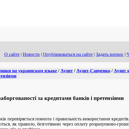
О сайте
|
Новости
|
Опубликоваться на сайте
|
Задать вопрос
|
Ч
ники на украинском языке
/
Аудит
/
Аудит-Савченко
/
Аудит 
тензіями
заборгованості за кредитами банків і претензіями
ків перевіряється повнота і правильність використання кредитів,
ься, як правило, безготівкові через оплату розрахунково-грош