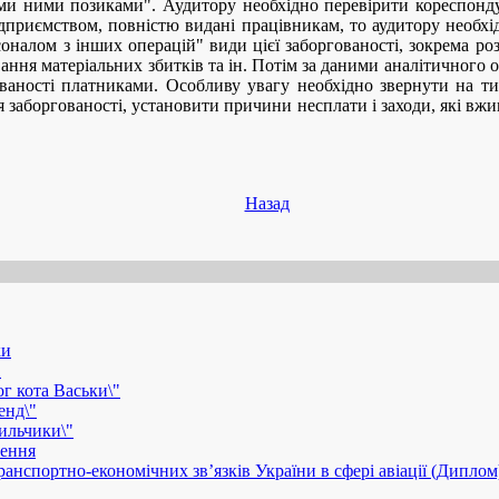
ми ними позиками". Аудитору необхідно перевірити кореспонду
ідприємством, повністю видані працівникам, то аудитору необхі
оналом з інших операцій" види цієї заборгованості, зокрема р
ння матеріальних збитків та ін. Потім за даними аналітичного 
ованості платниками. Особливу увагу необхідно звернути на ти
заборгованості, установити причини несплати і заходи, які вжив
Назад
ки
"
г кота Васьки\"
енд\"
дильчики\"
рення
анспортно-економічних зв’язків України в сфері авіації (Диплом