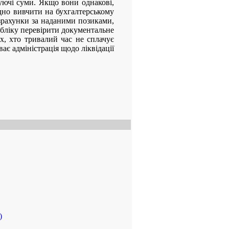
ючі суми. Якщо вони однакові,
дно вивчити на бухгалтерському
озрахунки за наданими позиками,
обліку перевірити документальне
х, хто тривалий час не сплачує
ає адміністрація щодо ліквідації
)