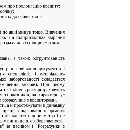
нком про пролонгацію кредиту;
обліку;
ня їх до собівартості:
ті по якій минув тощо. Вивчення
мою. На підприємствах звіряння
 розрахунків із підприємством.
зань, а також обґрунтованість
.
устрічне звіряння документів і
я спеціалістів і матеріально-
кої заборгованості складається
озміщення засобів). При цьому
аток і кінець року розраховують
им з показників, що характеризує
о розрахунків з кредиторами.
ті, а й простежувати її динаміку
 праці, заборгованість органам
ю діяльністю підприємства і не
ядку виникнення заборгованості.
в" за пасивом і "Розрахунки з