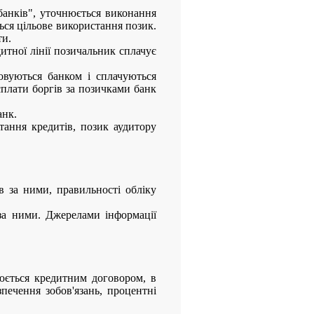
банків", уточнюється виконання
ться цільове використання позик.
ти.
итної лінії позичальник сплачує
овуються банком і сплачуються
сплати боргів за позичками банк
анк.
ання кредитів, позик аудитору
в за ними, правильності обліку
 за ними. Джерелами інформації
юється кредитним договором, в
печення зобов'язань, процентні