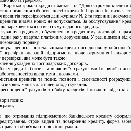
ово або за графіком.
в "Короткострокові кредити банків" та "Довгострокові кредити 
стан погашення заборгованості з кредитів і процентів, визначає
я кредитів перевіряються дані журналу № 2 та первинні докумен
кредитів видача нових не допускається. За обслуговування кред
 що нараховуються на всю суму наданого кредиту.
стування кредитом, обумовлені в кредитному договорі, нарах
один раз у квартал платіжним дорученням. У разі відмови від 
-позовному порядку.
ов укладеного з позичальником кредитного договору здійснює б
ї перевірки операцій підприємства щодо отримання і використ
 перевірки, яка може бути такою:
млення укладених господарських договорів.
бліку кредитів і позик та звіряння їх з рахунками Головної книги.
боргованості за кредитами і позиками.
ристання кредитів та позик, повноти і своєчасності розрахункі
позикових коштів для цілей оподаткування.
ореспонденції рахунків з обліку кредитів і позик та відсотків
овори позик;
ограми;
и, що отримання підприємством банківського кредиту оформл
кредитування, строк видачі та повернення кредиту, форма забез
, права та обов'язки сторін, інші умови.