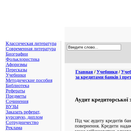
Классическая литература
Современная литература
Биографии
Фольклористика
Афоризмы
Пересказы
Главная
/
Учебники
/
Учеб
Учебники
за кредитами банків і пре
Методические пособия
Библиотека
Рефераты
Предметы
Аудит кредиторської 
Сочинения
ВУЗЫ
Заказать реферат,
курсовую, диплом
Під час аудиту кредитів бан
Сотрудничество
повернення. Кредити надают
Реклама