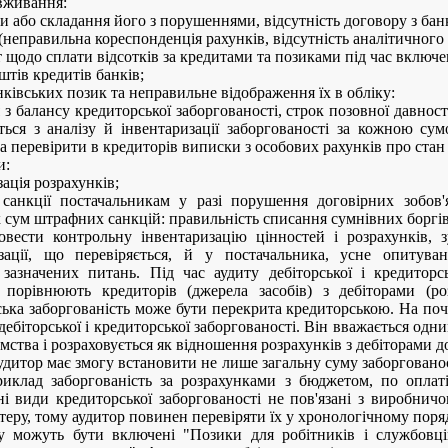
вживання:
ки або складання його з порушеннями, відсутність договору з ба
(неправильна кореспонденція рахунків, відсутність аналітичного 
 щодо сплати відсотків за кредитами та позиками під час включен
штів кредитів банків;
ківських позик та неправильне відображення їх в обліку:
 з балансу кредиторської заборгованості, строк позовної давнос
ься з аналізу й інвентаризації заборгованості за кожною су
ба перевірити в кредиторів виписки з особових рахунків про стан
и:
ація розрахунків;
санкції постачальникам у разі порушення договірних зобов'я
 сум штрафних санкцій: правильність списання сумнівних боргів
вести контрольну інвентаризацію цінностей і розрахунків, з
ізації, що перевіряється, й у постачальника, усне опитуванн
зазначених питань. Під час аудиту дебіторської і кредиторсь
 порівнюють кредиторів (джерела засобів) з дебіторами (р
ська заборгованість може бути перекрита кредиторською. На поч
дебіторської і кредиторської заборгованості. Він вважається одн
ства і розраховується як відношення розрахунків з дебіторами д
аудитор має змогу встановити не лише загальну суму заборгованос
иклад заборгованість за розрахунками з бюджетом, по оплаті
ні види кредиторської заборгованості не пов'язані з виробничо
теру, тому аудитор повинен перевіряти їх у хронологічному пор
у можуть бути включені "Позики для робітників і службовці