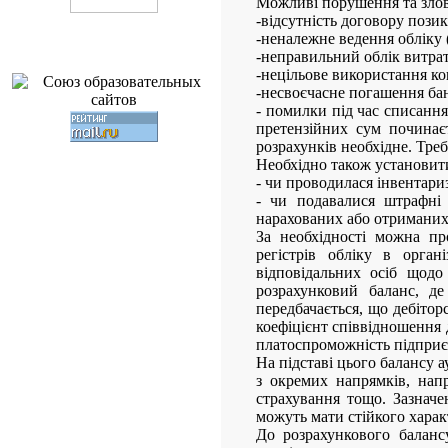
Можливі порушення та зло
-відсутність договору пози
-неналежне ведення обліку 
-неправильний облік витрат
-нецільове використання ко
-несвоєчасне погашення бан
- помилки під час списання
претензійних сум починаєт
розрахунків необхідне. Тре
Необхідно також установит
- чи проводилася інвентариз
- чи подавалися штрафні 
нарахованих або отриманих
За необхідності можна про
регістрів обліку в орган
відповідальних осіб щодо 
розрахунковий баланс, де
передбачається, що дебітор
коефіцієнт співвідношення 
платоспроможність підприєм
На підставі цього балансу 
з окремих напрямків, напр
страхування тощо. Зазначе
можуть мати стійкого харак
До розрахункового баланс