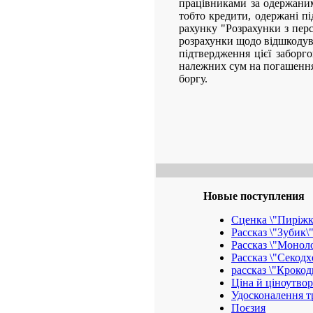
працівниками за одержани
тобто кредити, одержані п
рахунку "Розрахунки з перс
розрахунки щодо відшкодува
підтвердження цієї заборг
належних сум на погашення 
боргу.
Новые поступления
Сценка \"Пиріж
Рассказ \"Зубик\
Рассказ \"Моноло
Рассказ \"Секодх
рассказ \"Кроко
Ціна й ціноутво
Удосконалення тр
Поєзия