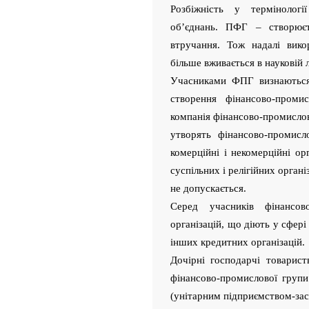
Розбіжність у термінологі
об’єднань. ПФГ – створює
втручання. Тож надалі вик
більше вживається в науковій л
Учасниками ФПГ визнаються
створення фінансово-проми
компанія фінансово-промислов
утворять фінансово-промис
комерційні і некомерційні орг
суспільних і релігійних орган
не допускається.
Серед учасників фінансово
організацій, що діють у сфері
інших кредитних організацій.
Дочірні господарчі товарис
фінансово-промислової групи
(унітарним підприємством-за