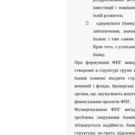
інвестицій і зовніш
їхній розвиток;
 одержувати (банку) 
забезпечення, знач
баланс і тим самим
Крім того, з успіхам
банку.
При формуванні ФПГ викор
створенні в структурі групи 
банків повинні входити стра
компанії і фонди, брокерськ
органи, що акумулюють кошти
фінансування проектів ФПГ.
Функціонування ФПГ вигід
проблема скерування банків
збільшується надійність бан
структура; по-третє, підсил