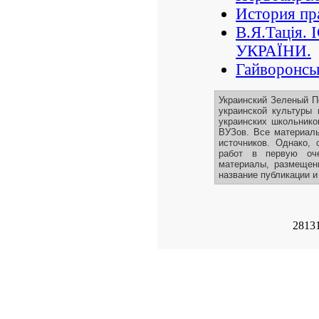
История пр
В.Я.Тація
УКРАЇНИ.
Гайворонсь
Украинский Зеленый П
украинской культуры 
украинских школьнико
ВУЗов. Все материалы
источников. Однако, 
работ в первую оче
материалы, размещенн
название публикации и
2813