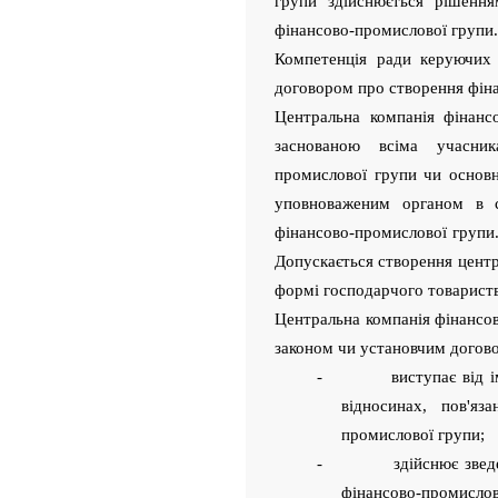
групи здійснюється рішення
фінансово-промислової групи.
Компетенція ради керуючих 
договором про створення фін
Центральна компанія фінанс
заснованою всіма учасни
промислової групи чи основ
уповноваженим органом в 
фінансово-промислової групи.
Допускається створення центр
формі господарчого товариства
Центральна компанія фінансо
законом чи установчим догов
- виступає від імені
відносинах, пов'яз
промислової групи;
- здійснює зведений (
фінансово-промислов