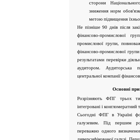
сторони Національног
зниження норм обов'язк
метою підвищення їхньої
Не пізніше 90 днів після за
фінансово-промислової гру
промислової групи, повнова
фінансово-промислової групи і
результатами перевірки діял
аудитором. Аудиторська п
центральної компанії фінансо
Основні пр
Розрізняють ФПГ трьох ти
інтегровані і конгломератний 
Сьогодні ФПГ в Україні ф
галузевим. Під першим ро
переважно одного визначено
диверсифікованої галузі. Перш