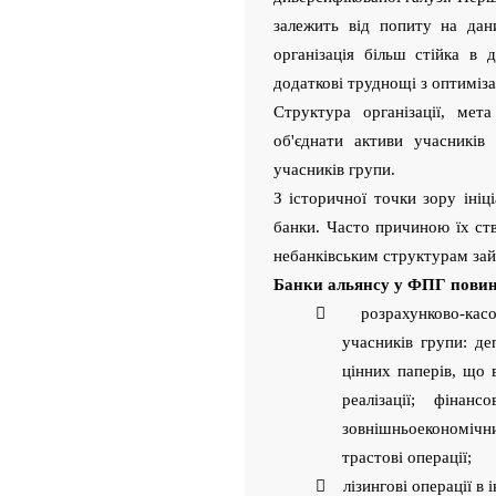
залежить від попиту на дан
організація більш стійка в 
додаткові труднощі з оптиміз
Структура організації, ме
об'єднати активи учасників
учасників групи.
З історичної точки зору іні
банки. Часто причиною їх ст
небанківським структурам за
Банки альянсу у ФПГ повинн
 розрахунково-касов
учасників групи: де
цінних паперів, що 
реалізації; фінанс
зовнішньоекономіч
трастові операції;
 лізингові операції в і