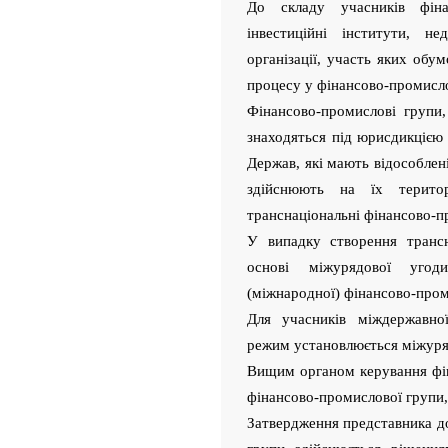
До складу учасників фіна
інвестиційні інститути, н
організації, участь яких обу
процесу у фінансово-промисло
Фінансово-промислові групи
знаходяться під юрисдикцією
Держав, які мають відособлені
здійснюють на їх територ
транснаціональні фінансово-п
У випадку створення трансн
основі міжурядової угод
(міжнародної) фінансово-пром
Для учасників міждержавної
режим установлюється міжуря
Вищим органом керування фі
фінансово-промислової групи, 
Затвердження представника д