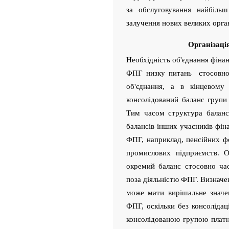
за обслуговування найбіль
залучення нових великих орган
Організаці
Необхідність об'єднання фінан
ФПГ низку питань стосовно ф
об'єднання, а в кінцевому
консолідований баланс групи 
Тим часом структура баланс
балансів інших учасників фін
ФПГ, наприклад, пенсійних ф
промислових підприємств. 
окремий баланс стосовно ча
поза діяльністю ФПГ. Визначе
може мати вирішальне значенн
ФПГ, оскільки без консоліда
консолідованою групою платн