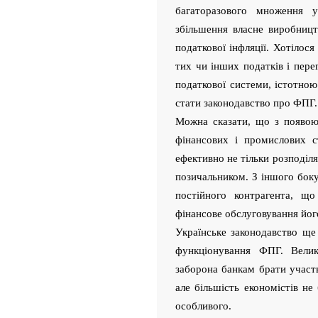
багаторазового множення 
збільшення власне виробниц
податкової інфляції. Хотілося
тих чи інших податків і пер
податкової системи, істотно
стати законодавство про ФПГ.
Можна сказати, що з появою
фінансових і промислових с
ефективно не тільки розподіля
позичальником. З іншого бок
постійного контрагента, що
фінансове обслуговування його
Українське законодавство ще
функціонування ФПГ. Велик
заборона банкам брати участ
але більшість економістів не
особливого.