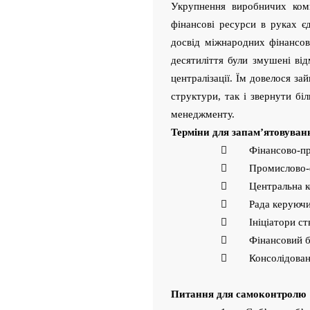
Укрупнення виробничих комп
фінансові ресурси в руках є
досвід міжнародних фінансо
десятиліття були змушені від
централізації. Їм довелося за
структури, так і звернути бі
менеджменту.
Терміни для запам’ятовуван
 Фінансово-про
 Промислово-фі
 Центральна к
 Рада керуючи
 Ініціатори ст
 Фінансовий б
 Консолідований
Питання для самоконтролю