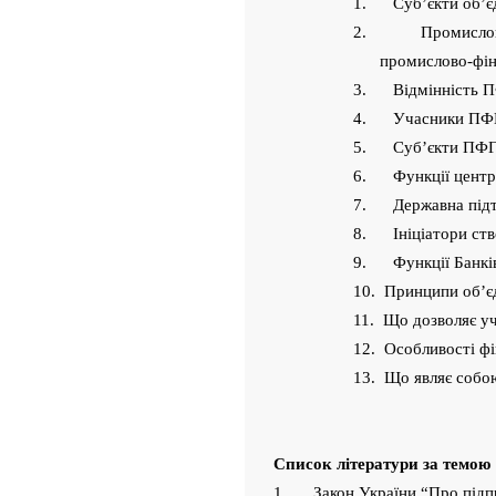
1. Суб’єкти об’єд
2. Промислово-ф
промислово-фіна
3. Відмінність П
4. Учасники ПФ
5. Суб’єкти ПФГ
6. Функції центра
7. Державна підт
8. Ініціатори ст
9. Функції Банків
10. Принципи об’є
11. Що дозволяє у
12. Особливості фі
13. Що являє собою
Список літератури за темою
1. Закон України “Про підпри