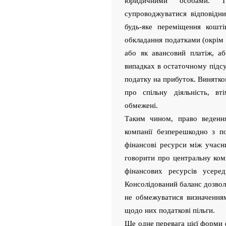
юридичними особами. 
супроводжуватися відповідн
будь-яке переміщення кошті
обкладання податками (окрім 
або як авансовий платіж, а
випадках в остаточному підс
податку на прибуток. Винятко
про спільну діяльність, вт
обмежені.
Таким чином, право ведення
компанії безперешкодно з по
фінансові ресурси між учасн
говорити про центральну ком
фінансових ресурсів усере
Консолідований баланс дозвол
не обмежуватися визначенням
щодо них податкові пільги.
Ще одне перевага цієї форми ф