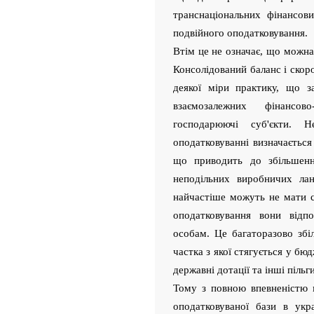
транснаціональних фінансов
подвійного оподатковування.
Втім це не означає, що можна 
Консолідований баланс і скор
деякої міри практику, що за
взаємозалежних фінансов
господарюючі суб'єкти. Н
оподатковуванні визначається
що приводить до збільшенн
неподільних виробничих лан
найчастіше можуть не мати са
оподатковування вони від
особам. Це багаторазово збіл
частка з якої стягується у б
державні дотації та інші пільги
Тому з повною впевненістю 
оподатковуваної бази в укра