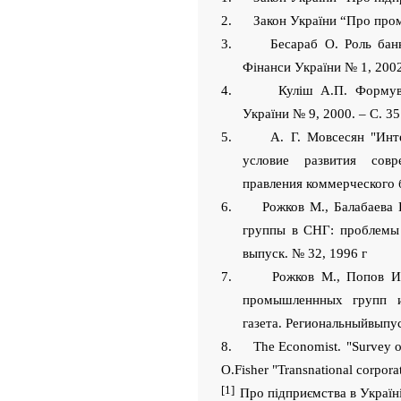
2. Закон України “Про промис
3. Бесараб О. Роль банку 
Фінанси України № 1, 2002.
4. Куліш А.П. Формування
України № 9, 2000. – С. 35
5. А. Г. Мовсесян "Интег
условие развития совр
правления коммерческого 
6. Рожков М., Балабаева 
группы в СНГ: проблемы с
выпуск. № 32, 1996 г
7. Рожков М., Попов И., 
промышленнных групп и
газета. Региональный
выпу
8. The Economist
.
"Survey o
O.Fisher "Transnational corpora
[1]
Про підприємства в Україні