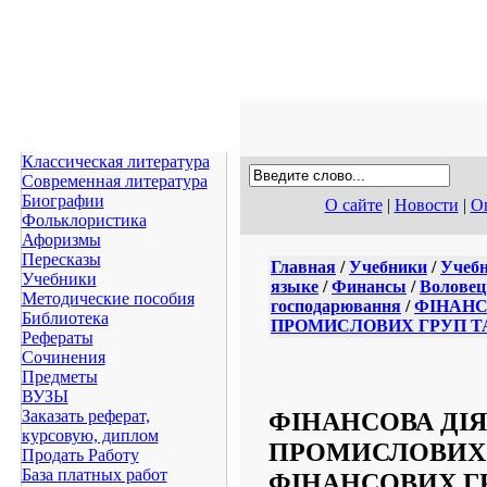
Классическая литература
Современная литература
Биографии
О сайте
|
Новости
|
Оп
Фольклористика
Афоризмы
Пересказы
Главная
/
Учебники
/
Учебн
Учебники
языке
/
Финансы
/
Воловець
Методические пособия
господарювання
/
ФІНАНС
Библиотека
ПРОМИСЛОВИХ ГРУП Т
Рефераты
Сочинения
Предметы
ВУЗЫ
ФІНАНСОВА ДІ
Заказать реферат,
курсовую, диплом
ПРОМИСЛОВИХ 
Продать Работу
База платных работ
ФІНАНСОВИХ Г