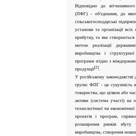
Відповідно до вітчизняног
(ПФГ) - об'єднання, до яко
сільськогосподарські підприєм
установи та організації всі
прибутку, та яке створюється
метою реалізації державн
виробництва і структурної
програми згідно з міждержав
[2]
продукції
.
У російському законодавстві 
групи: ФПГ - це сукупність 
товариства, що цілком або час
активи (система участі) на
технологічної чи економічної 
проектів і програм, спрямо
розширення ринків збуту т
виробництва, створення нових