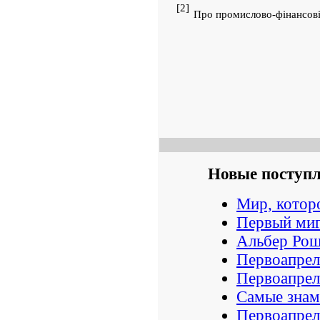
[2]
Про промислово-фінансові г
Новые поступ
Мир, которо
Первый миг
Альбер Ро
Первоапрел
Первоапрел
Самые знам
Первоапрел