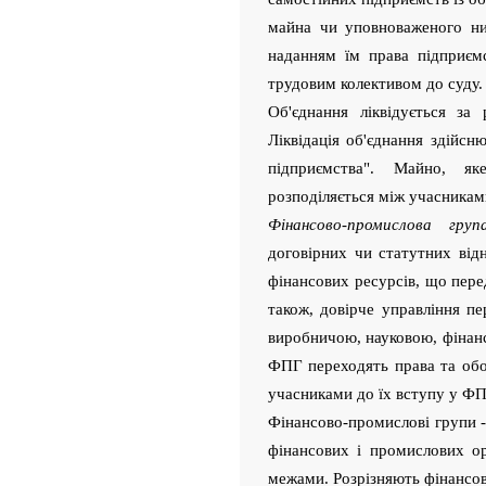
майна чи уповноваженого ни
наданням їм права підприєм
трудовим колективом до суду.
Об'єднання ліквідується за
Ліквідація об'єднання здійс
підприємства". Майно, яке
розподіляється між учасниками
Фінансово-промислова груп
договірних чи статутних від
фінансових ресурсів, що пер
також, довірче управління п
виробничою, науковою, фінан
ФПГ переходять права та обо
учасниками до їх вступу у ФП
Фінансово-промислові групи -
фінансових і промислових орг
межами. Розрізняють фінансов