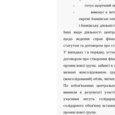
- готує щорічний звіт 
- виконує в інтереса
окремі банківські оп
і банківську діяльніст
Інші види діяльності центр
щодо ведення справ фінан
статутом та договором про ст
У випадках і в порядку, уст
договором про створення фін
промислової групи, зайняті в 
визнані консолідованою гр
(консолідований) облік, звітн
По зобов'язаннях центральн
виникли в результаті участ
учасники несуть солідарну
солідарного обов'язку встан
промислової групи.