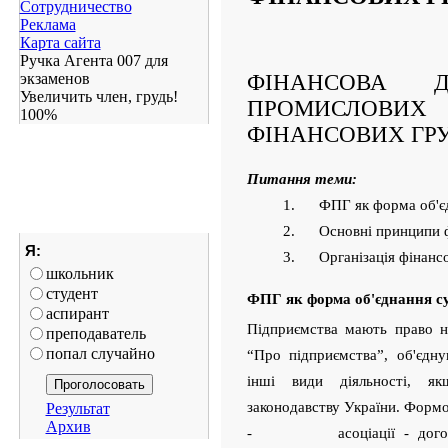
Сотрудничество
Реклама
Карта сайта
Ручка Агента 007 для
экзаменов
ФІНАНСОВА ДІ
Увеличить член, грудь!
ПРОМИСЛОВИХ 
100%
ФІНАНСОВИХ ГР
Питання теми:
1.
ФПГ як форма об'є
2.
Основні принципи
Я:
3.
Організація фінанс
школьник
студент
ФПГ як форма об'єднання су
аспирант
Підприємства мають право на
преподаватель
попал случайно
“Про підприємства”, об'єдну
інші види діяльності, я
законодавству України. Форм
Результат
Архив
- асоціації - договірні 