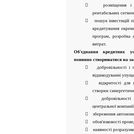
 розміщення і кер
рентабельних сегмен
 пошук інвестицій під
кредитування окрем
програм, розробка 
витрат.
Об'єднання кредитних у
повинно створюватися на за
 добровільності і пл
відшкодуванні упуще
 відкритості для пр
створює синергетичн
 добровільності де
центральної компанії
 збереження автономно
 обов'язковості провед
 наявності розрахунко