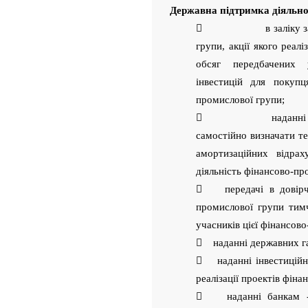
Державна підтримка діяльно
 в заліку заборгов
групи, акції якого реал
обсяг передбачених у
інвестицій для покупц
промислової групи;
 наданні учасника
самостійно визначати т
амортизаційних відра
діяльність фінансово-пр
 передачі в довірче 
промислової групи тимч
учасників цієї фінансов
 наданні державних гар
 наданні інвестиційни
реалізації проектів фін
 наданні банкам - у