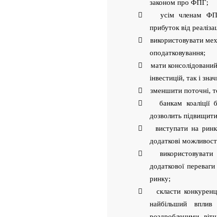
законом про ФПГ;
 усім членам ФПГ, 
прибуток від реалізац
 використовувати меха
оподатковування;
 мати консолідований 
інвестицій, так і зна
 зменшити поточні, те
 банкам коаліції бр
дозволить підвищити
 виступати на ринку 
додаткові можливості
 використовувати ім
додаткової переваги
ринку;
 скласти конкуренці
найбільший вплив
роздробленими віт