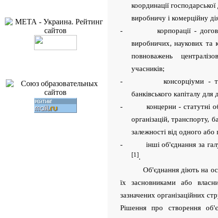
координації господарської 
виробничу і комерційну діял
- корпорації - договірні 
виробничих, наукових та 
повноважень централізо
учасників;
- консорціуми - тимчасо
банківського капіталу для 
- концерни - статутні об'є
організацій, транспорту, б
залежності від одного або
- інші об'єднання за галуз
[1]
.
Об'єднання діють на ос
їх засновниками або власни
зазначених організаційних ст
Рішення про створення об'є