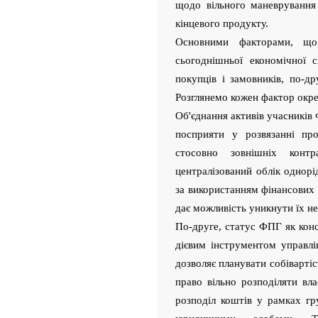
щодо вільного маневрування
кінцевого продукту.
Основними факторами, що 
сьогоднішньої економічної 
покупців і замовників, по-др
Розглянемо кожен фактор окр
Об'єднання активів учасників
посприяти у розвязанні пр
стосовно зовнішніх контр
централізований облік однорі
за використанням фінансових 
дає можливість уникнути їх н
По-друге, статус ФПГ як кон
дієвим інструментом управлі
дозволяє планувати собіварт
право вільно розподіляти вла
розподіл коштів у рамках г