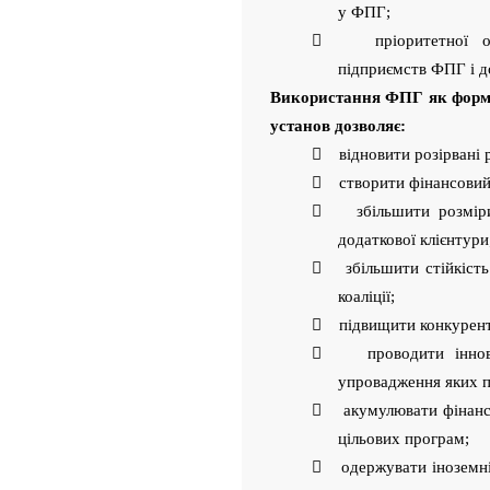
у ФПГ;
 пріоритетної оріє
підприємств ФПГ і д
Використання ФПГ як форми
установ дозволяє:
 відновити розірвані р
 створити фінансовий 
 збільшити розміри 
додаткової клієнтури
 збільшити стійкість 
коаліції;
 підвищити конкуренто
 проводити інноваці
упровадження яких п
 акумулювати фінансо
цільових програм;
 одержувати іноземні 