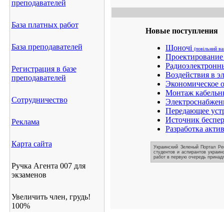
преподавателей
База платных работ
Новые поступления
База преподавателей
Щоночі
(повільний ва
Проектирование 
Радиоэлектронн
Регистрация в базе
Воздействия в э
преподавателей
Экономическое о
Монтаж кабельн
Сотрудничество
Электроснабжени
Передающее устр
Источник беспе
Реклама
Разработка акти
Карта сайта
Украинский Зеленый Портал Ре
студентов и аспирантов украин
работ в первую очередь принадл
Ручка Агента 007 для
экзаменов
Увеличить член, грудь!
100%