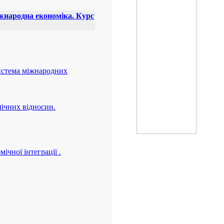
жнародна економіка. Курс
Система міжнародних
мічних відносин.
ічної інтеграції .