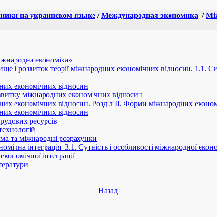
ники на украинском языке
/
Международная экономика
/
Мі
іжнародна економіка»
овище і розвиток теорії міжнародних економічних відносин. 1.1. 
них економічних відносин
озвитку міжнародних економічних відносин
дних економічних відносин. Розділ ІІ. Форми міжнародних еконо
дних економічних відносин
трудових ресурсів
технологій
ема та міжнародні розрахунки
номічна інтеграція. 3.1. Сутність і особливості міжнародної економ
економічної інтеграції
тератури
Назад