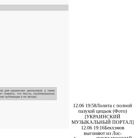
ов для украинских школьников, а также
ет помнить, что тексты, опубликованных
ие публикации и ее автора.
12.06 19:58
Лолита с полной
пазухой цицьок (Фото)
[УКРАИНСКИЙ
МУЗЫКАЛЬНЫЙ ПОРТАЛ]
12.06 19:16
Бекхэмов
выгоняют из Лос-