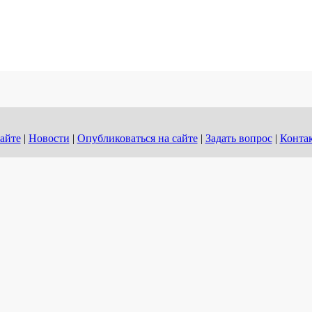
айте
|
Новости
|
Опубликоваться на сайте
|
Задать вопрос
|
Конта