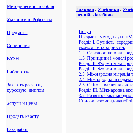
Методические пособия
Главная
/
Учебники
/
Учеб
лекцій. Лазебник
Украинские Рефераты
Вступ
Предметы
Предмет і метод науки «М
Розділ І. Сутність, серед
Сочинения
економічних відносин.
1.2. Середовище міжнарод
1.3. Принципи і моделі р
ВУЗЫ
Розділ ІІ. Форми міжнаро
Розділ ІІ. Форми міжнаро
Библиотека
2.3. Міжнародна міграція 
2.4. Міжнародна передача 
Заказать реферат,
2.5. Світова валютна сист
курсовую, диплом
Розділ ІІІ. Міжнародна еко
3.2. Розвиток міжнародної 
Список рекомендованої лі
Услуги и цены
Продать Работу
База работ