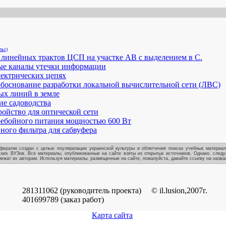
льс)
линейных трактов ЦСП на участке АВ с выделением в С.
ые каналы утечки информации
лектрических цепях
боснование разработки локальной вычислительной сети (ЛВС)
ых линий в земле
е садоводства
ойство для оптической сети
ребойного питания мощностью 600 Вт
вного фильтра для сабвуфера
фератик создан с целью поуляризации украинской культуры и облегчения поиска учебных материал
ских ВУЗов. Все материалы, опубликованные на сайте взяты из открытых источников. Однако, следу
ежат их авторам. Используя материалы, размещенные на сайте, пожалуйста, давайте ссылку на назван
281311062 (руководитель проекта)
© il.lusion,2007г.
401699789 (заказ работ)
Карта сайта