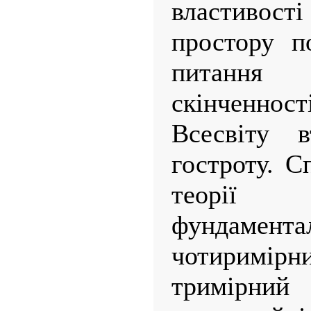
властиво
простору п
питання
скінченност
Всесвіту 
гостроту. С
теорії
фундамента
чотиримірн
тримірний 