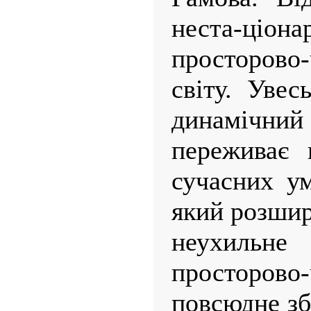
неста-ціон
просторово
світу. Увес
динамічн
переживає 
сучасних ум
який розшир
неухильне 
просторово-
повсюдне зб