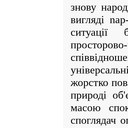
знову наро
вигляді nap
ситуації 
просторово-
співвідно
універсаль
жорстко пов'
природі об'
масою спок
споглядач о