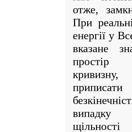
отже, замк
При реальн
енергії у Вс
вказане зн
простір 
кривизну
припис
безкінечн
випадку 
щільності