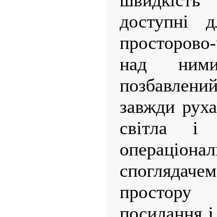
швидкість 
доступні д
просторово
над ним
позбавлен
завжди руха
світла і
операціона
споглядачем
простору
посилання і