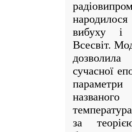
радіовип
народилося
вибуху і 
Всесвіт. Мо
дозволила
сучасної епо
параметри
названого 
температур
за теорі