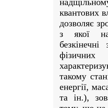
надщільному
квантових в
дозволяє зро
з якої на
безкінечні
фізични
характери
такому стан
енергії, мас
та ін.), зо