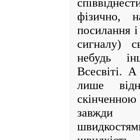
співвіднест
фізично, н
посилання і
сигналу) с
небудь і
Всесвіті. 
лише відн
скінченною
завжди 
швидкостя