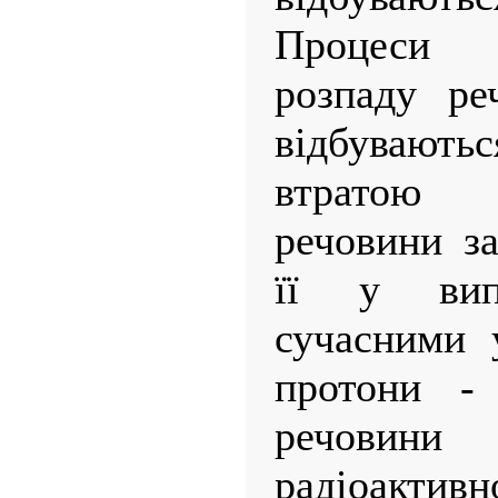
Процеси 
розпаду ре
відбувають
втратою
речовини з
її у вип
сучасними 
протони - 
речовин
радіоакти