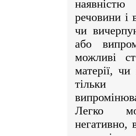
наявніст
речовини і 
чи вичерпу
або випро
можливі ст
матерії, чи
тільки
випромінюв
Легко мо
негативно, 