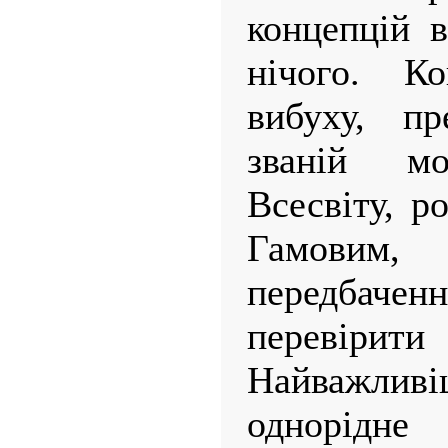
концепцій 
нічого. Ко
вибуху, пр
званій мо
Всесвіту, р
Гамовим,
передбач
перевірити
Найважл
однорідн