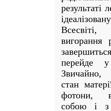
результаті л
ідеалізо
Всесвіті
вигорання 
завершитьс
перейде у
Звичайно,
стан матері
фотони, 
собою і з 