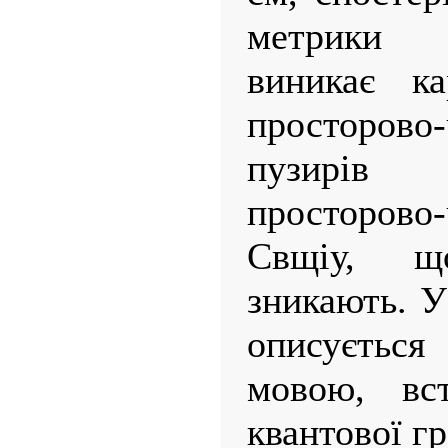
метрики 
виникає ка
просторов
пузирів
просторово
Свщіу, щ
зникають. У
описується
мовою, вс
квантової гр