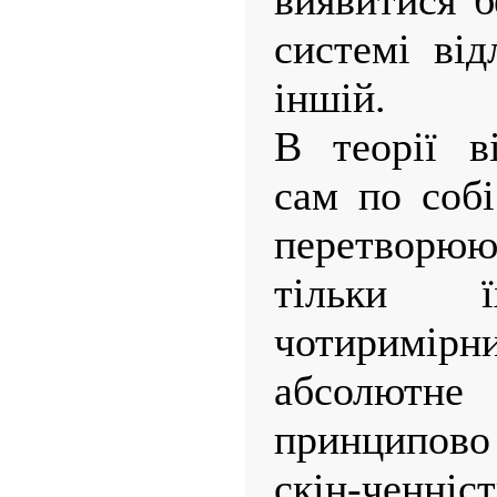
виявитися б
системі від
іншій.
В теорії в
сам по собі
перетворюют
тільки 
чотиримірни
абсолютне
принципов
скін-ченніст