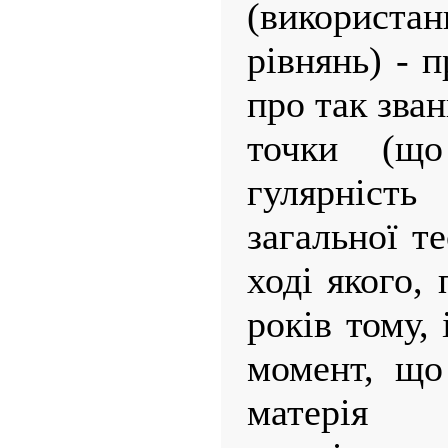
(використа
рівнянь) - 
про так зва
точки (що
гулярніс
загальної те
ході якого,
років тому, 
момент, що
матерія