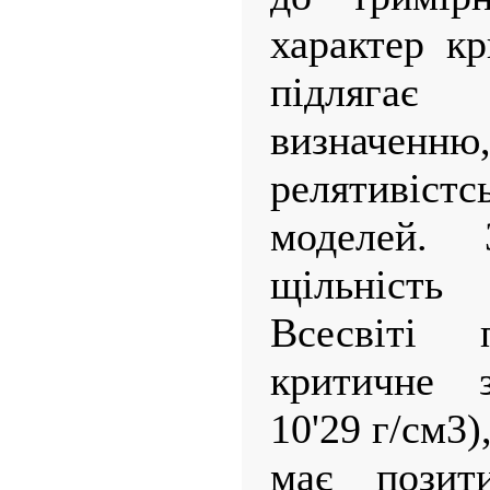
характер к
підляга
визначен
релятивістс
моделей.
щільність
Всесвіті 
критичне з
10'29 г/см3)
має позит