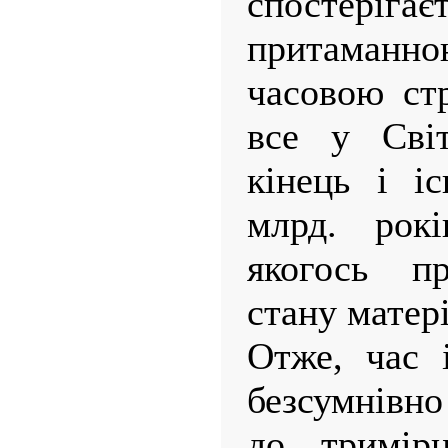
спосте
притаман
часовою ст
все у Світ
кінець і і
млрд. рок
якогось п
стану матері
Отже, час 
безсумнівн
до тримірн