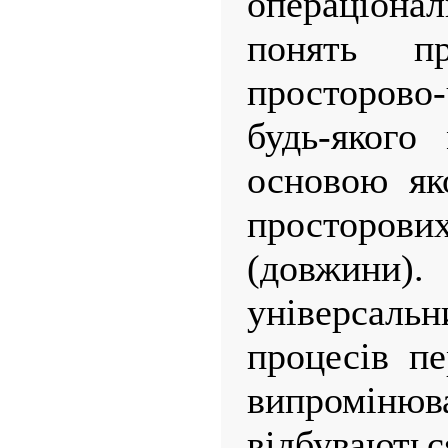
операціо
понять п
просторово-
будь-якого
основою як
просторо
(довжин
універса
процесів п
випром
відбувают