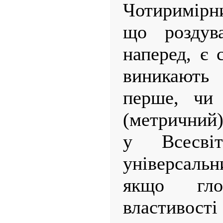
Чотиримірн
що роздува
наперед, є 
виникають 
перше, чи 
(метричний)
у Всесві
універсал
якщо гло
властив