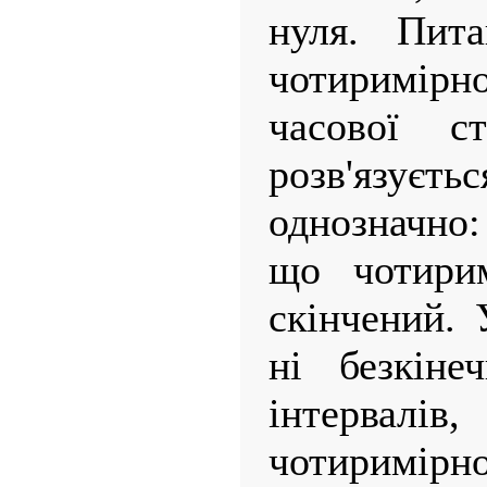
нуля. Пит
чотиримір
часової ст
розв'язу
однозначно
що чотирим
скінчений. 
ні безкіне
інтервалів
чотиримі