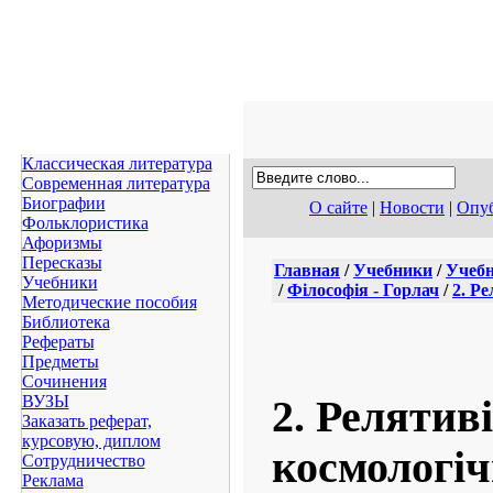
Классическая литература
Современная литература
Биографии
О сайте
|
Новости
|
Опуб
Фольклористика
Афоризмы
Пересказы
Главная
/
Учебники
/
Учебн
Учебники
/
Філософія - Горлач
/
2. Ре
Методические пособия
Библиотека
Рефераты
Предметы
Сочинения
ВУЗЫ
2. Релятив
Заказать реферат,
курсовую, диплом
космологіч
Сотрудничество
Реклама