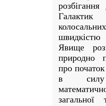
розбігання
Галакт
колосальн
швидкістю 
Явище роз
природно п
про початок
в силу 
математи
загальної 