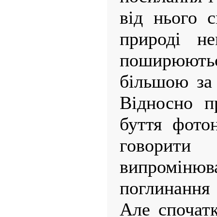
від нього с
природі не
поширюють
більшою за
Відносно п
буття фото
говори
випромін
поглинання
Але спочатк