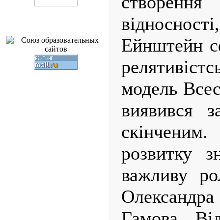
створення 
відносн
Ейнштейн с
релятивіст
модель Всесв
виявився з
скінчени
розвитку з
важливу ро
Олександра 
Гамова. Ві