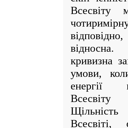
Всесвіту 
чотиримір
відповідно
відносна
кривизна з
умови, кол
енергії 
Всесвіту
Щільність
Всесвіті, 