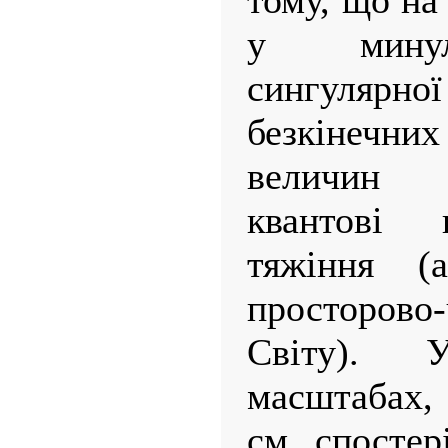
тому, що на
у минул
сингуля
безкінечни
величин 
квантові 
тяжіння (
просторово
Світу).
масштабах,
см, спостер