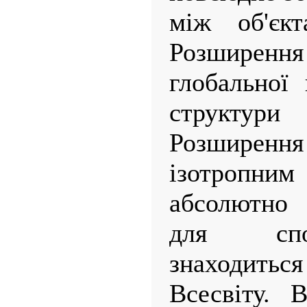
між об'єкт
Розширення
глобальної 
структури 
Розшире
ізотропни
абсолютно
для спо
знаходиться
Всесвіту. 