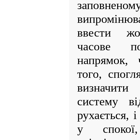
заповнен
випромінюв
ввести жо
часове по
напрямок, 
того, спог
визначит
систему ві
рухається, і
у спокої