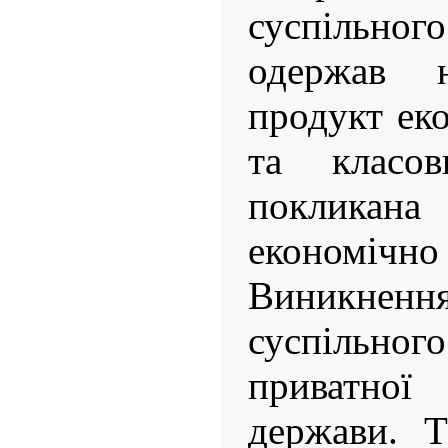
суспільно
одержав 
продукт ек
та класов
покликана 
економічно
Виникнення
суспільн
приватної 
держави. Т