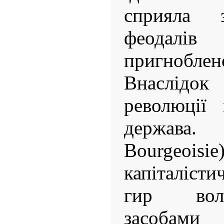
сприяла 
феодал
пригнобл
Внаслідо
революції 
держава.
Bourgeoisi
капіталіст
гир вол
засобам