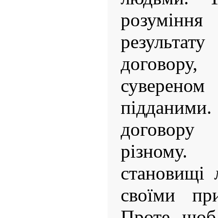
розумін
результа
договору
суверен
підданими.
договору
різному.
становищі 
своїми пр
Проте, щоб