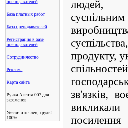
людей, 
преподавателей
суспільним
База платных работ
виробни
База преподавателей
суспільства
Регистрация в базе
преподавателей
продукту, 
Сотрудничество
спільнос
Реклама
господар
Карта сайта
зв'язків, в
Ручка Агента 007 для
экзаменов
викликал
Увеличить член, грудь!
посиленн
100%