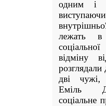
одним і 
виступаю
внутрішньої
лежать в
соціальн
відміну ві
розглядали 
дві чужі,
Еміль Д
соціальне 