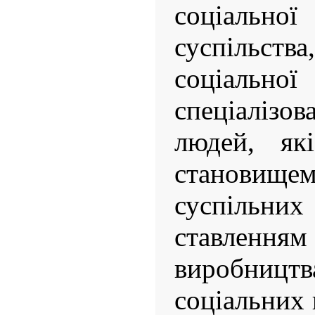
соціаль
суспільс
соціаль
спеціалізо
людей, які
станови
суспільн
ставлен
виробниц
соціальних 