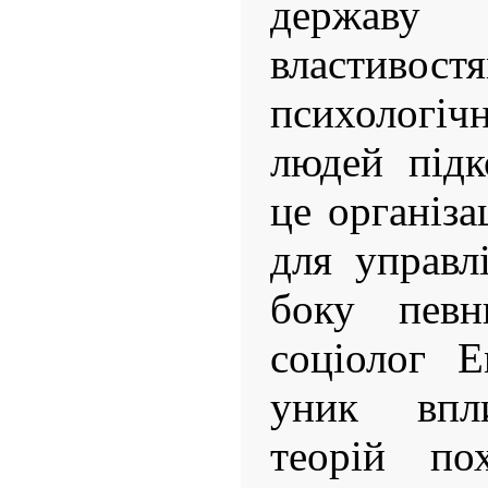
держав
властивост
психолог
людей підк
це організа
для управл
боку певн
соціолог 
уник впли
теорій по