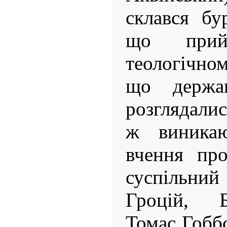
склався бу
що прий
теологічном
що держав
розглядалис
ж виника
вчення про
суспільн
Гроцій, Б
Томас Гобб