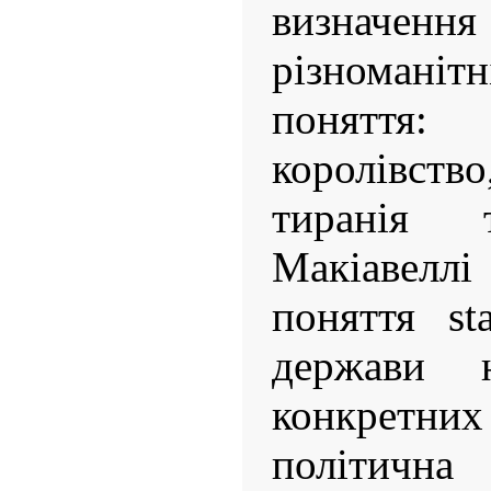
визначенн
різномані
поняття
королівс
тиранія 
Макіавел
поняття st
держави 
конкретних 
політич