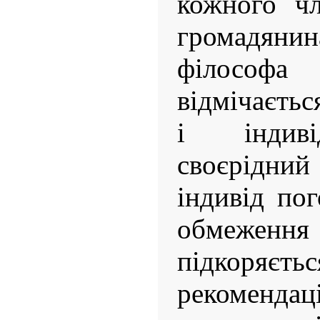
кожного чл
громадя
філософа
відмічаєть
і індиві
своєрідний
індивід по
обмеження
підкоряє
рекоменд