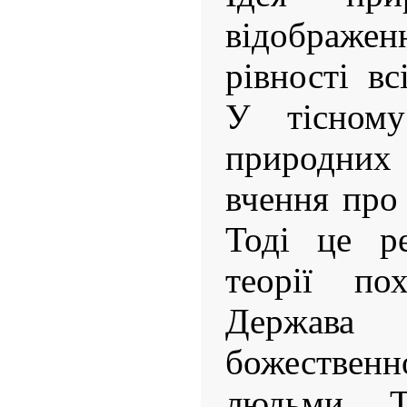
відобра
рівності вс
У тісному
природни
вчення про 
Тоді це ре
теорії по
Держава
божественно
людьми. Т