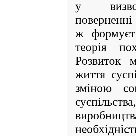
у визвол
поверненні 
ж формуєть
теорія по
Розвиток м
життя суспі
зміною соц
суспільс
виробни
необхідні