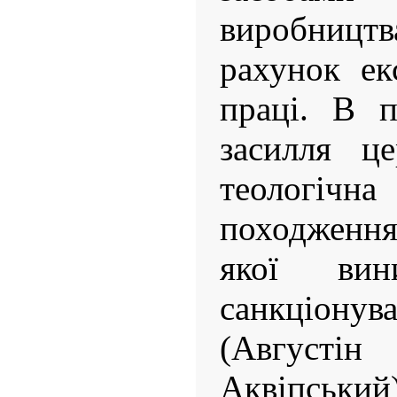
виробницт
рахунок ек
праці. В п
засилля ц
теологі
походження
якої вин
санкціонув
(Августін
Аквіпський