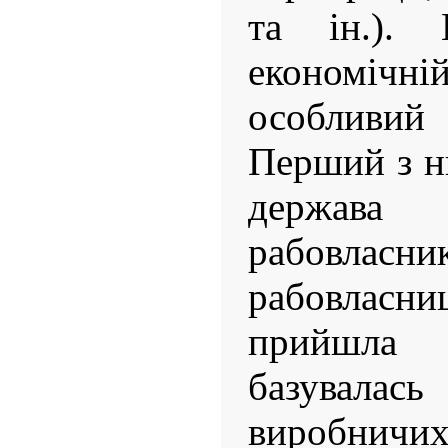
та ін.). 
економічній
особливи
Перший з н
держава 
рабовлас
рабовлас
прийшла
базувала
виробничих