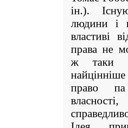
ін.). Існ
людини і в
властиві в
права не м
ж таки Б
найцінніш
право па
власн
справедливо
Ідея пр