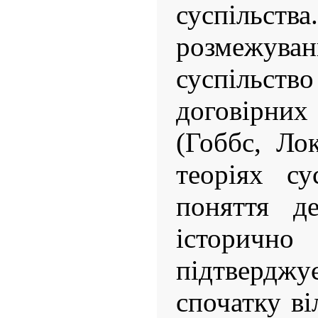
суспіл
розмежу
суспільс
договірни
(Гоббс, Лок
теоріях су
поняття де
історич
підтверджу
спочатку ві