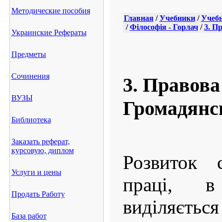
Методические пособия
Главная
/
Учебники
/
Учебн
/
Філософія - Горлач
/
3. П
Украинские Рефераты
Предметы
Сочинения
3. Правова
ВУЗЫ
Громадянсь
Библиотека
Заказать реферат,
курсовую, диплом
Розвиток с
Услуги и цены
праці, в
Продать Работу
виділяєть
База работ