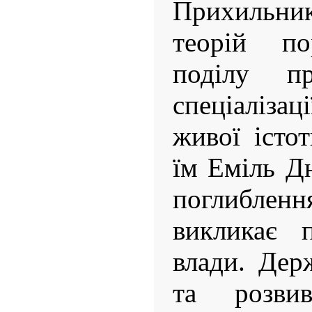
Прихильни
теорій по
поділу п
спеціаліза
живої істо
їм Еміль Д
поглибле
викликає 
влади. Дер
та розвив