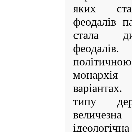
яких ста
феодалів п
стала ди
феодалі
політичн
монархія
варіантах
типу дер
величез
ідеологічн