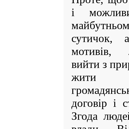
і можлив
майбутньо
сутичок,
мотивів,
вийти з при
жити 
громадян
договір і 
Згода люде
влади. В