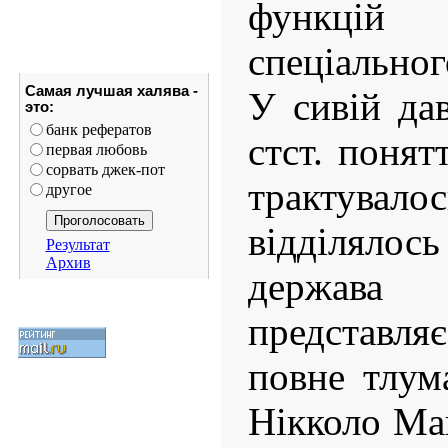
функцій
спеціальног
Самая лучшая халява -
У сивій да
это:
банк рефератов
стст. понят
первая любовь
сорвать джек-пот
трактува
другое
відділялось
Результат
Архив
держава
представля
повне тлум
Нікколо Мак