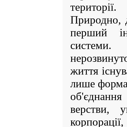
території.
Природно, 
перший ін
систем
нерозвину
життя існув
лише форма
об'єднанн
верстви, у
корпорації