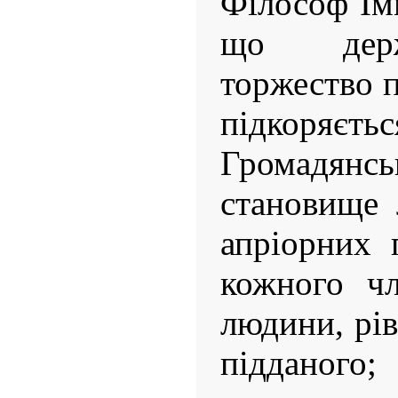
Філософ Ім
що держ
торжество п
підкоря
Громадя
становище 
апріорних 
кожного чл
людини, рів
підданог