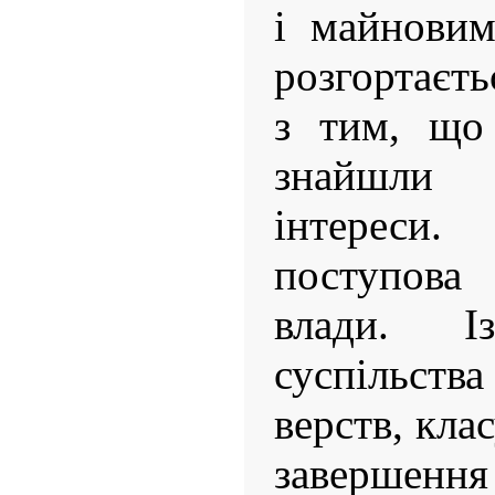
і майновим
розгортаєть
з тим, що
знайшли 
інтереси
поступова
влади. І
суспільств
верств, кла
завершення