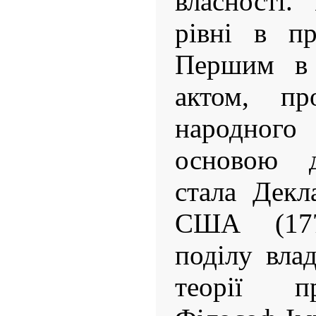
власності.
рівні в пр
Першим в 
актом, пр
народног
основою д
стала Декл
США (177
поділу вла
теорії п