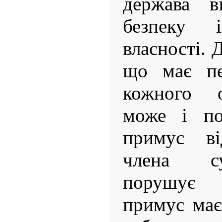
держава ві
безпеку 
власності. 
що має пе
кожного о
може і по
примус ві
члена су
порушує з
примус має