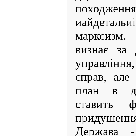
походж
иайдеталь
марксизм.
визнає за
управління,
справ, але
план в ді
ставить ф
придуше
Держава 