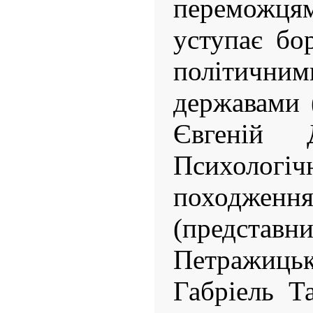
переможця
уступає бо
політич
державами 
Євгеній 
Психоло
походж
(предс
Петражицьк
Габріель Т