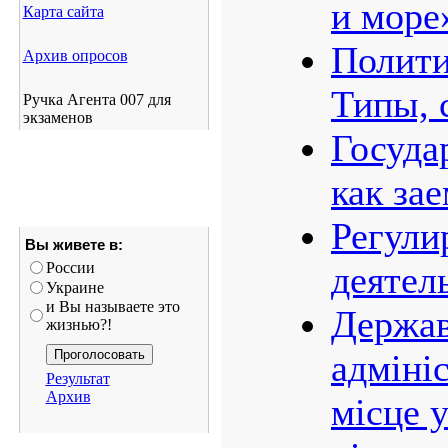
и море
Карта сайта
Полити
Архив опросов
Типы, 
Ручка Агента 007 для
экзаменов
Госуда
как за
Регули
Вы живете в:
России
деятел
Украине
и Вы называете это
Держав
жизнью?!
адмініс
Результат
Архив
місце 