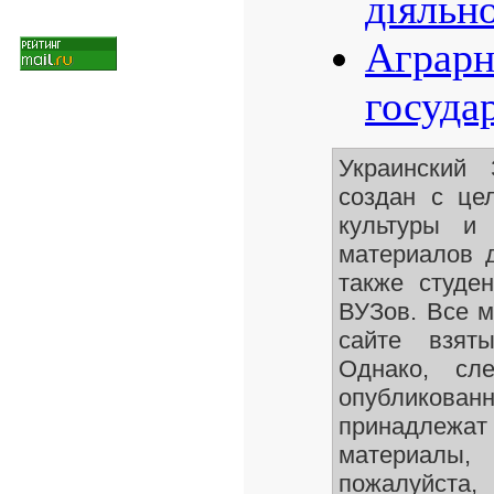
діяльн
Аграрн
госуда
Украинский
создан с це
культуры и 
материалов д
также студен
ВУЗов. Все м
сайте взят
Однако, сле
опубликован
принадлежа
материалы
пожалуйста,