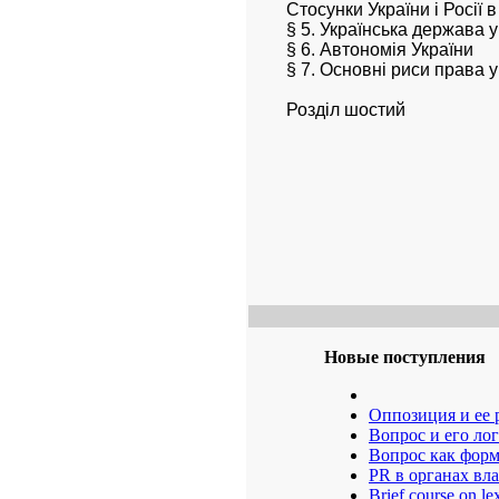
Стосунки України і Росії
§ 5. Українська держава
§ 6. Автономія України
§ 7. Основні риси права у
Розділ шостий
Новые поступления
Оппозиция и ее 
Boпpoc и eгo лo
Boпpoc кaк фop
PR в органах вл
Brief course on le