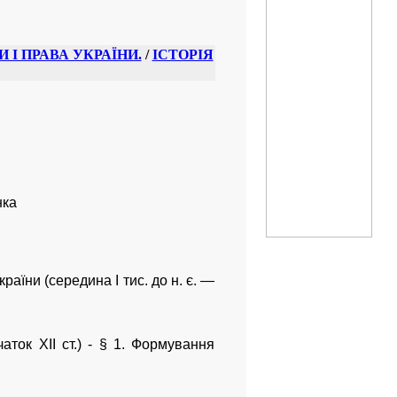
И І ПРАВА УКРАЇНИ.
/
ІСТОРІЯ
нка
раїни (середина І тис. до н. є. —
аток XII ст.) - § 1. Формування