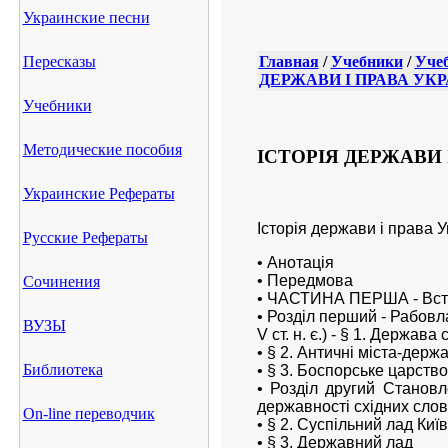
Украинские песни
Пересказы
Главная
/
Учебники
/
Учеб
ДЕРЖАВИ І ПРАВА УКР
Учебники
Методические пособия
ІСТОРІЯ ДЕРЖАВИ 
Украинские Рефераты
Історія держави і права У
Русские Рефераты
• Анотація
• Передмова
Сочинения
• ЧАСТИНА ПЕРША - Вст
• Розділ перший - Рабовла
ВУЗЫ
V ст. н. є.) - § 1. Держава 
• § 2. Античні міста-держ
Библиотека
• § 3. Боспорське царство
• Розділ другий Становл
державності східних слов
On-line переводчик
• § 2. Суспільний лад Киї
• § 3. Державний лад