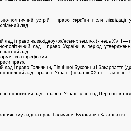
но-політичний устрій і право України після ліквідації 
успільний лад
ий лад і право на західноукраїнських землях (кінець XVIII —
но-політичний лад і право України в період утвердження
успільний лад
форми і контрреформи
 риси права
ий лад і право Галичини, Північної Буковини і Закарпаття (др
-політичний лад і право в Україні (початок XX ст. — липень 19
ьно-політичний лад і право в Україні у період Першої світов
політичному ладі та праві Галичини, Буковини і Закарпаття