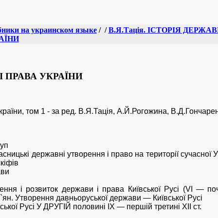
ники на украинском языке
/
/
В.Я.Тація. ІСТОРІЯ ДЕРЖАВ
АЇНИ
І ПРАВА УКРАЇНИ
країни, том 1 - за ред. В.Я.Тація, А.Й.Рогожина, В.Д.Гончаре
уп
сницькі державні утворення і право на території сучасної Ук
скіфів
ави
ення і розвиток держави і права Київської Русі (VI — поч
`ян. Утворення давньоруської держави — Київської Русі
вської Русі У ДРУГІЙ половині IX — першій третині XII ст.