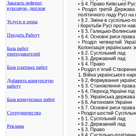
Заказать реферат,
• § 4. Право Київської Рус
курсовую, диплом
• Розділ третій Держава 
політичного ладу Русі на п
• § 2. Зміни в суспільно
Услуги и цены
і боротьби Русі проти нав
• § 3. Галицько-Волинське
Продать Работу
• § 4. Основні риси права
• Розділ четвертий Укра
Колонізація українських 
База работ
• § 2. Суспільний лад
преподавателей
• § 3. Державний лад
• § 4. Право
База платных работ
• Розділ п`ятий Створення
1. Війна українського нар
• § 2, Формування україн
Добавить конкурсную
• § 3. Становлення права
работу
• § 4. Перехід України пі
• § 5. Українська держав
База конкурсных работ
• § 6. Автономія України
• § 7. Основні риси права 
Сотрудничество
• Розділ шостий Суспільно-
• § 1. Суспільний лад
• § 2. Державний лад
Реклама
• § 3. Право
• § 4. Суспільно-політичн