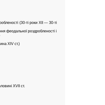
бленості (30-ті роки XII — 30-ті
ення феодальної роздробленості і
)
на XIV ст.)
овині XVII ст.