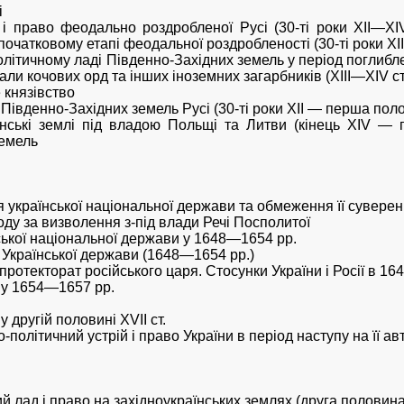
і
і право феодально роздробленої Русі (30-ті роки XII—XIV 
очатковому етапі феодальної роздробленості (30-ті роки XII —
-політичному ладі Південно-Західних земель у період погли
али кочових орд та інших іноземних загарбників (XIII—XIV ст
 князівство
 Південно-Західних земель Русі (30-ті роки XII — перша поло
їнські землі під владою Польщі та Литви (кінець XIV — п
земель
 української національної держави та обмеження її сувереніте
оду за визволення з-під влади Речі Посполитої
ської національної держави у 1648—1654 pp.
 Української держави (1648—1654 pp.)
д протекторат російського царя. Стосунки України і Росії в 1
а у 1654—1657 pp.
у другій половині XVII ст.
політичний устрій і право України в період наступу на її авто
ий лад і право на західноукраїнських землях (друга половина