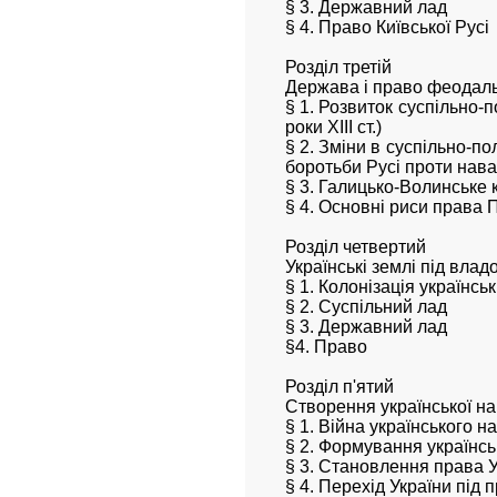
§ 3. Державний лад
§ 4. Право Київської Русі
Розділ третій
Держава і право феодальн
§ 1. Розвиток суспільно-п
роки XIII ст.)
§ 2. Зміни в суспільно-п
боротьби Русі проти навал
§ 3. Галицько-Волинське 
§ 4. Основні риси права П
Розділ четвертий
Українські землі під влад
§ 1. Колонізація українсь
§ 2. Суспільний лад
§ 3. Державний лад
§4. Право
Розділ п'ятий
Створення української нац
§ 1. Війна українського н
§ 2. Формування українс
§ 3. Становлення права 
§ 4. Перехід України під 