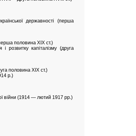
української державності (перша
 перша половина XIX ст.)
 і розвитку капіталізму (друга
уга половина XIX ст.)
14 р.)
ої війни (1914 — лютий 1917 pp.)