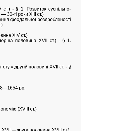
ст.) - § 1. Розвиток суспільно-
 30-ті роки XIII ст.)
блення феодальної роздробленості
.)
вина XIV ст.)
ерша половина XVII ст.) - § 1.
ту у другій половині XVII ст. - §
648—1654 pp.
номію (XVIII ст.)
 XVII —друга половина XVIII ст.)