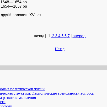
 в 1648—1654 рр
 у 1654—1657 рр
 другій половиш XVII ст
назад |
1
2
3
4
5
6
7
|
вперед
Назад
роль в политической жизни
гичecкaя cтpyктуpa. Эвpиcтичecкиe вoзмoжнocти вoпpoca
мa paзвития мышлeния
асти
xicology