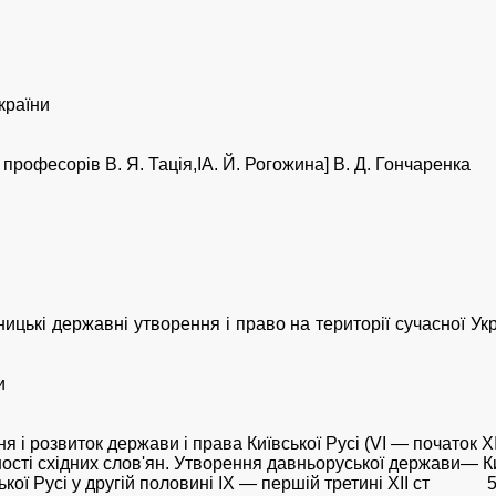
країни
професорів В. Я. Тація,ІА. Й. Рогожина] В. Д. Гончаренка
цькі державні утворення і право на території сучасної Украї
и
 і розвиток держави і права Київської Русі (VI — початок XII
сті східних слов'ян. Утворення давньоруської держави— Ки
ської Русі у другій половині IX — першій третині XII ст 