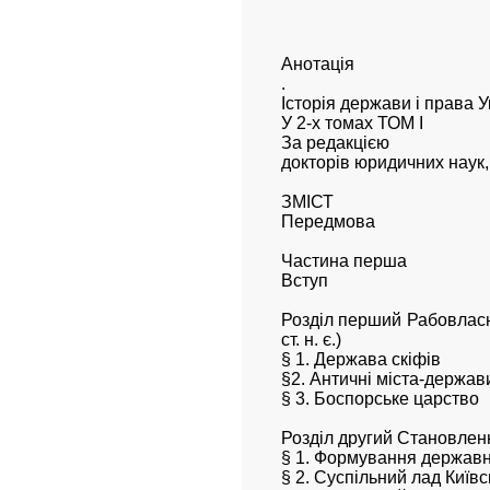
Анотація
.
Історія держави і права У
У 2-х томах ТОМ І
За редакцією
докторів юридичних наук, 
ЗМІСТ
Передмова
Частина перша
Вступ
Розділ перший Рабовласни
ст. н. є.)
§ 1. Держава скіфів
§2. Античні міста-держав
§ 3. Боспорське царство
Розділ другий Становлення
§ 1. Формування державно
§ 2. Суспільний лад Київ