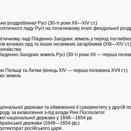
о роздробленої Русі (30-ті роки XII—XIV ст.)
олітичного ладу Русі на початковому етапі феодальної роздро
олітичному ладі Південно-Західних земель у період поглибл
и кочових орд та інших іноземних загарбників (XIII—XIV ст.
князівство
івденно-Західних земель Русі (30-ті роки XII — перша полови
ою Польщі та Литви (кінець XIV — перша половина XVII ст.)
ких земель
іональної держави та обмеження її суверенітету у другій пол
ароду за визволення з-під влади Речі Посполитої
ької національної держави у 1648—1654 рр
Української держави (1648—1654 рр.)
протекторат російського царя.