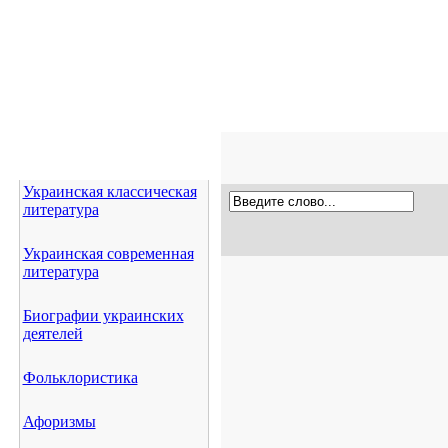
Украинская классическая
литература
Украинская современная
литература
Биографии украинских
деятелей
Фольклористика
Афоризмы