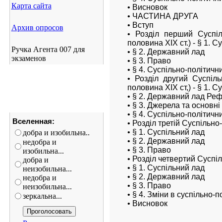
Карта сайта
• Висновок
• ЧАСТИНА ДРУГА
• Вступ
Архив опросов
• Розділ перший Суспіль
половина XIX ст.) - § 1. С
Ручка Агента 007 для
• § 2. Державний лад
экзаменов
• § 3. Право
• § 4. Суспільно-політичн
• Розділ другий Суспіль
половина XIX ст,) - § 1. С
• § 2. Державний лад Ре
• § 3. Джерела та основні
• § 4. Суспільно-політичн
Вселенная:
• Розділ третій Суспільно
• § 1. Суспільний лад
добра и изобильна..
• § 2. Державний лад
недобра и
• § 3. Право
изобильна...
• Розділ четвертий Суспіл
добра и
• § 1. Суспільний лад
неизобильна...
• § 2. Державний лад
недобра и
• § 3. Право
неизобильна...
• § 4. Зміни в суспільно-
зеркальна...
• Висновок