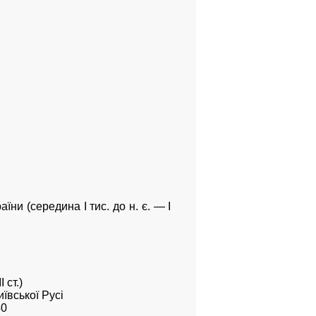
ни (середина І тис. до н. є. — І
 ст.)
ївської Русі
50