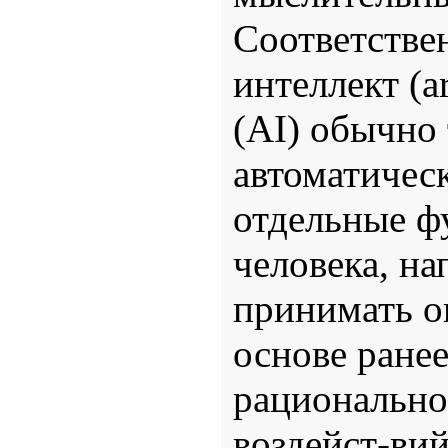
Соответстве
интеллект (ar
(AI) обычно 
автоматическ
отдельные ф
человека, на
принимать о
основе ране
рационально
воздейст-вий