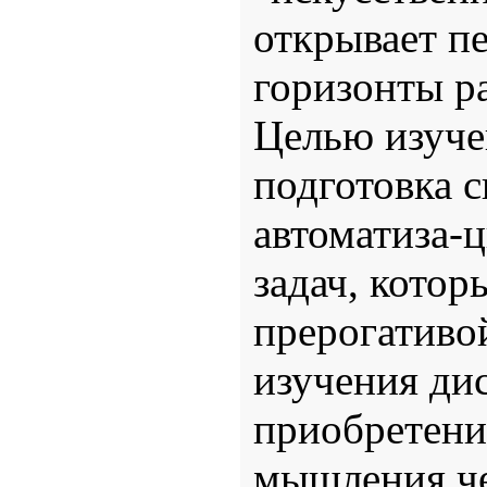
открывает п
горизонты р
Целью изуче
подготовка с
автоматиза-
задач, котор
прерогативой
изучения ди
приобретени
мышления чел