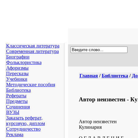
Классическая литература
Современная литература
Биографии
Фольклористика
Афоризмы
Пересказы
Главная
/
Библиотека
/
До
Учебники
Методические пособия
Библиотека
Рефераты
Автор неизвестен - К
Предметы
Сочинения
ВУЗЫ
Заказать реферат,
Автор неизвестен
курсовую, диплом
Кулинария
Сотрудничество
Реклама