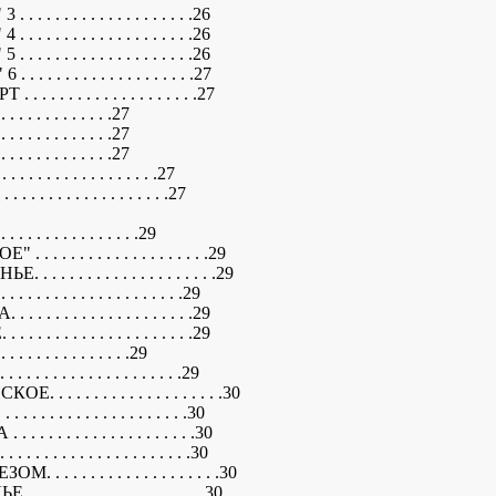
. . . . . . . . . . . . . . . .26
. . . . . . . . . . . . . . . .26
. . . . . . . . . . . . . . . .26
. . . . . . . . . . . . . . . .27
. . . . . . . . . . . . . . . .27
. . . . . . . . . . . .27
. . . . . . . . . . . .27
. . . . . . . . . . . .27
 . . . . . . . . . . . . . .27
. . . . . . . . . . . . . . .27
 . . . . . . . . . . . . . .29
 . . . . . . . . . . . . . . . .29
. . . . . . . . . . . . . . . . .29
. . . . . . . . . . . . . . . .29
. . . . . . . . . . . . . . . .29
. . . . . . . . . . . . . . . .29
 . . . . . . . . . . . . .29
 . . . . . . . . . . . . . . .29
 . . . . . . . . . . . . . . . . .30
. . . . . . . . . . . . . . . .30
. . . . . . . . . . . . . . . .30
. . . . . . . . . . . . . . . .30
. . . . . . . . . . . . . . . . .30
 . . . . . . . . . . . . . . . .30