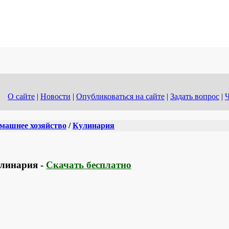
О сайте
|
Новости
|
Опубликоваться на сайте
|
Задать вопрос
|
Ч
машнее хозяйство
/
Кулинария
улинария -
Скачать бесплатно