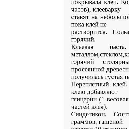
покрывала клей. Ко
часов), клееварку
ставят на небольшой
пока клей не
растворится. Поль
горячий.
Клеевая паст
металлом,стеклом,ка
горячий столяр
просеянной древесн
получилась густая п
Переплстный клей.
клею добавляют
глицерин (1 весовая
частей клея).
Синдетикон. Сос
граммов, гашеной