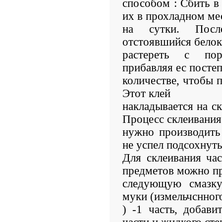
способом : Сбить в
их в прохладном ме
на сутки. Посл
отстоявшийся белок
растереть с пор
прибавляя ес посте
количестве, чтобы п
Этот клей
накладывается на с
Процесс склеивания
нужно производить
не успел подсохнуть
Для склеивания ча
предметов можно п
следующую смазку
муки (измельчснного
) -1 часть, добави