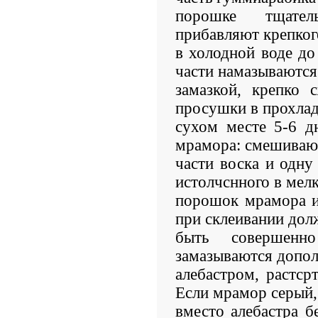
порошке тщател
прибавляют крепког
в холодной воде до
части намазываются
замазкой, крепко 
просушки в прохла
сухом месте 5-6 д
мрамора: смешиваю
части воска и одну
истолчснного в мел
порошок мрамора и
при склеивании дол
быть совершен
замазываются допо
алебастром, растср
Если мрамор серый,
вместо алебастра 