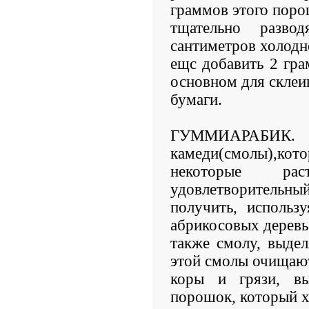
граммов этого пор
тщательно разв
сантиметров холод
ещс добавить 2 гра
основном для склеи
бумаги.
ГУММИАРАБИК. 
камеди(смолы),кот
некоторые ра
удовлетворительны
получить, использ
абрикосовых деревье
также смолу, выде
этой смолы очищаю
коры и грязи, в
порошок, который х