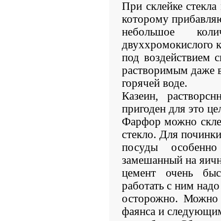
При склейке стекла
которому прибавля
небольшое коли
двуххромокислого к
под воздействием с
растворимым даже 
горячей воде.
Казеин, растворс
пригоден для это це
Фарфор можно склеи
стекло. Для починк
посуды особенн
замешанный на яичн
цемент очень быс
работать с ним надо
осторожно. Можно 
фаянса и следующи