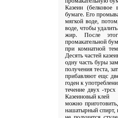
промакательную бум
Казеин (белковое 
бумаге. Его промыв
мягкой воде, потом,
воде, чтобы удалить
жир. После этог
промакательной бум
при комнатной тем
Десять частей казеи
одну часть буры за
получения теста, за
прибавляют ещс дв
годен к употреблен
течение двух -трсх 
Казеиновый клей
можно приготовить,
нашатырный спирт, 
не получится студе