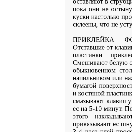
оставляют в струбц
пока они не остын
куски настолько пр
склеены, что не ус
ПРИКЛЕЙКА Ф
Отставшие от клави
пластинки прикл
Смешивают белую о
обыкновенном стол
напильником или н
бумагой поверхност
и костяной пластинк
смазывают клавишу
ес на 5-10 минут. П
этого накладыва
привязывают ес шну
3-4 часа клей про