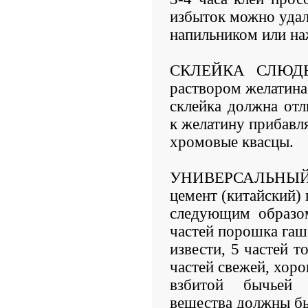
избыток можно уда
напильником или на
СКЛЕЙКА СЛЮДЫ.
раствором желатина
склейка должна отл
к желатину прибавл
хромовые квасцы.
УНИВЕРСАЛЬНЫЙ
цемент (китайский)
следующим образом
частей порошка га
извести, 5 частей т
частей свежей, хор
взбитой бычьей 
вещества должны б