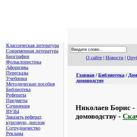
Классическая литература
Современная литература
Биографии
О сайте
|
Новости
|
Опуб
Фольклористика
Афоризмы
Пересказы
Главная
/
Библиотека
/
Дом
Учебники
домоводству
Методические пособия
Библиотека
Рефераты
Предметы
Николаев Борис - 
Сочинения
ВУЗЫ
домоводству -
Ска
Заказать реферат,
курсовую, диплом
Сотрудничество
Реклама