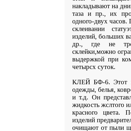
накладывают на дни
таза и пр., их пр
одного-двух часов.
склеивании статуэ
изделий, больших ва
др., где не тре
склейки,можно огра
выдержкой при ком
четырсх суток.
КЛЕЙ БФ-6. Этот к
одежды, белья, ковр
и т.д. Он предста
жидкость жслтого и
красного цвета. 
изделий предварите
очищают от пыли щ