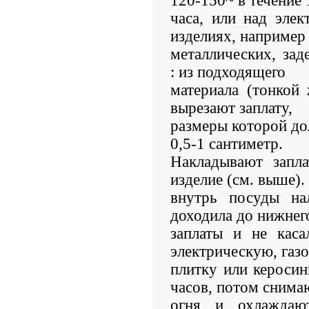
120-150~ в течение 
часа, или над элек
изделиях, например
металлических, за
: из подходящего
материала (тонкой 
вырезают заплату,
размеры которой до
0,5-1 сантиметр.
Накладывают запла
изделие (см. выше).
внутрь посуды на
доходила до нижнег
заплаты и не каса
электрическую, газ
плитку или керосин
часов, потом снима
огня и охлаждаю