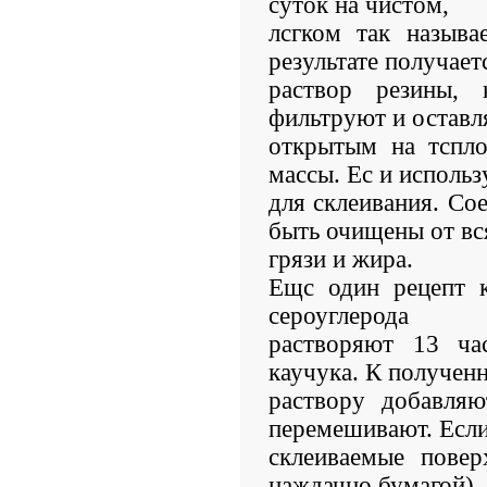
суток на чистом,
лсгком так называ
результате получает
раствор резины, 
фильтруют и остав
открытым на тспло
массы. Ес и исполь
для склеивания. С
быть очищены от вс
грязи и жира.
Ещс один рецепт к
сероуглерода
растворяют 13 ча
каучука. К получен
раствору добавляю
перемешивают. Есл
склеиваемые пове
наждачно бумагой),