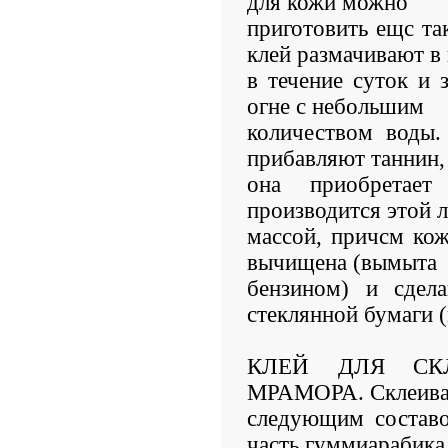
для кожи можно
приготовить ещс та
клей размачивают в
в течение суток и 
огне с небольшим
количеством воды.
прибавляют таннин,
она приобретает
производится этой 
массой, причсм ко
вычищена (вымыта
бензином) и сдел
стеклянной бумаги 
КЛЕЙ ДЛЯ СК
МРАМОРА. Склеива
следующим составо
часть гуммиарабика