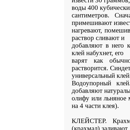
извести 30 граммов,
воды 400 кубически
сантиметров. Снач
примешивают извес
нагревают, помешив
раствор сливают и
добавляют в него к
клей набухнет, его
варят как обычн
растворится. Синдет
универсальный клей
Водоупорный клей
добавляют натурал
олифу или льняное 
на 4 части клея).
КЛЕЙСТЕР. Крахм
(крахмал) заливают