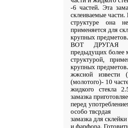
части и жидкого сте
-6 частей. Эта зам
склеиваемые части.
структуре она не
применяется для ск
крупных предметов
ВОТ ДРУГАЯ за
предыдущих более 
структурой, приме
крупных предметов.
жжсной извести (
(молотого)- 10 част
жидкого стекла 2
замазка приготовляе
перед употреблением
особо твсрдая
замазка для склейки
и фарфора. Готовит