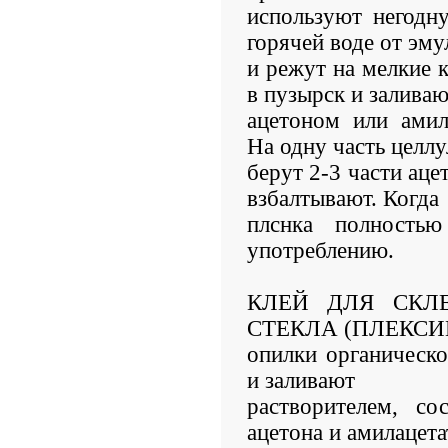
используют негодн
горячей воде от эму
и режут на мелкие 
в пузырск и залива
ацетоном или амил
На одну часть целл
берут 2-3 части аце
взбалтывают. Когда
плснка полностью
употреблению.
КЛЕЙ ДЛЯ СКЛ
СТЕКЛА (ПЛЕКСИГ
опилки органическ
и заливают
растворителем, со
ацетона и амилацета