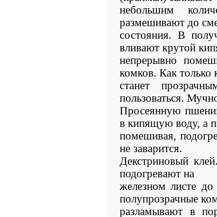
небольшим коли
размешивают до см
состояния. В полу
вливают крутой кип
непрерывно помеш
комков. Как только 
станет прозрачн
пользоваться. Мучн
Просеянную пшени
в кипящую воду, а 
помешивая, подогре
не заварится.
Декстриновый клей
подогревают на
железном листе до
полупрозрачные ко
разламывают в пор