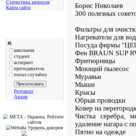
Статистика запросов
Борис Николаев
Карта сайта
300 полезных совет
Фильтры для очистк
Нагреватели для во
Я:
Посуда фиpмы "ЦЕ
школьник
Фен BRAUN SUP 
студент
Фритюрницы
аспирант
Моющий пылесос
преподаватель
попал случайно
Муравьи
Мыши
Результат
Крысы
Архив
Обрыв проводки
Ковеp на пеpегоpод
Чистка серебра, м
удаление нагара с п
Пятно на одежде