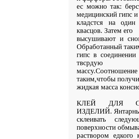
ес можно так: бер
медицинский гипс и
кладстся на один
квасцов. Затем его
высушивают и снов
Обработанный таки
гипс в соединении
твсрдую
массу.Соотношени
таким,чтобы получи
жидкая масса конси
КЛЕЙ ДЛЯ С
ИЗДЕЛИЙ. Янтарны
склеивать следу
поверхности обмыв
раствором едкого 