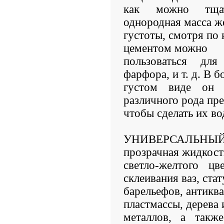
как можно тщат
однородная масса ж
густоты, смотря по 
цементом можно
пользоваться для
фарфора, и т. д. В б
густом виде он 
различного рода пр
чтобы сделать их в
УНИВЕРСАЛЬНЫЙ
прозрачная жидкост
светло-желтого ц
склеивания ваз, стат
барельефов, антиква
пластмассы, дерева 
металлов, а такж