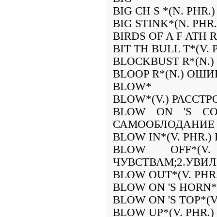
BIG CH S *(N. PH
BIG STINK*(N. PH
BIRDS OF A F ATH 
BIT TH BULL T*(V
BLOCKBUST R*(N.)
BLOOP R*(N.) ОШ
BLOW*
BLOW*(V.) РАССТР
BLOW ON 'S COO
САМООБЛОДАНИЕ
BLOW IN*(V. PHR
BLOW OFF*(
ЧУВСТВАМ;2.УВИ
BLOW OUT*(V. PH
BLOW ON 'S HORN*
BLOW ON 'S TOP*(V
BLOW UP*(V. PHR.