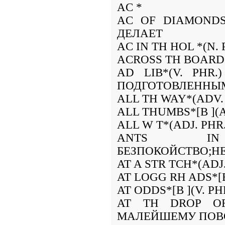
AC *
AC OF DIAMONDS
ДЕЛАЕТ
AC IN TH HOL *(N
ACROSS TH BOARD*
AD LIB*(V. PHR
ПОДГОТОВЛЕННЫ
ALL TH WAY*(ADV.
ALL THUMBS*[B ](
ALL W T*(ADJ. P
ANTS I
БЕЗПОКОЙСТВО;Н
AT A STR TCH*(ADJ
AT LOGG RH ADS*[
AT ODDS*[B ](V. 
AT TH DROP OF 
МАЛЕЙШЕМУ ПОВ