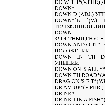
DO WITH*(V.PHR) 
DOWN*
DOWN D (ADJ.) УГ
DOWN*[B ](V.)
ТЕЛЕФОННОЙ ЛИ
DOWN AN
ЗЛОСТНЫЙ,ГНУСН
DOWN AND OUT*[B
ПОЛОЖЕНИИ
DOWN IN TH DUM
УНЫНИИ
DOWN ON 'S ALL Y*
DOWN TH ROAD*(A
DRAG ON 'S F T*(
DR AM UP*(V.PHR
DRINK*
DRINK LIK A FISH*