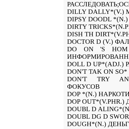
РАССЛЕДОВАТЬ;ОС
DILLY DALLY*(V.
DIPSY DOODL *(N
DIRTY TRICKS*(N
DISH TH DIRT*(V.
DOCTOR D (V.) Ф
DO ON 'S HOM
ИНФОРМИРОВАН
DOLL D UP*(ADJ.
DON'T TAK ON SO
DON'T TRY ANY
ФОКУСОВ
DOP *(N.) НАРКОТ
DOP OUT*(V.PHR.
DOUBL D ALING*(N
DOUBL DG D SWOR
DOUGH*(N.) ДЕНЬ