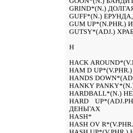
GOON*(N.) БАНДИ
GRIND*(N.) ДОЛГ
GUFF*(N.) ЕРУНДА
GUM UP*(N.PHR.) 
GUTSY*(ADJ.) ХР
H
HACK AROUND*(V.
HAM D UP*(V.PHR
HANDS DOWN*(ADV
HANKY PANKY*(N
HARDBALL*(N.) Н
HARD UP*(ADJ.P
ДЕНЬГАХ
HASH*
HASH OV R*(V.PH
HASH UP*(V.PHR.)