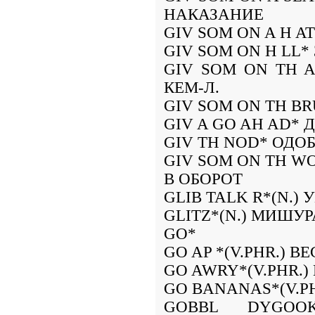
НАКАЗАНИЕ
GIV SOM ON A H AT
GIV SOM ON H LL*
GIV SOM ON TH A
КЕМ-Л.
GIV SOM ON TH BR
GIV A GO AH AD*
GIV TH NOD* ОДО
GIV SOM ON TH WO
В ОБОРОТ
GLIB TALK R*(N.
GLITZ*(N.) МИШУР
GO*
GO AP *(V.PHR.) 
GO AWRY*(V.PHR.
GO BANANAS*(V.PH
GOBBL DYGOOK*