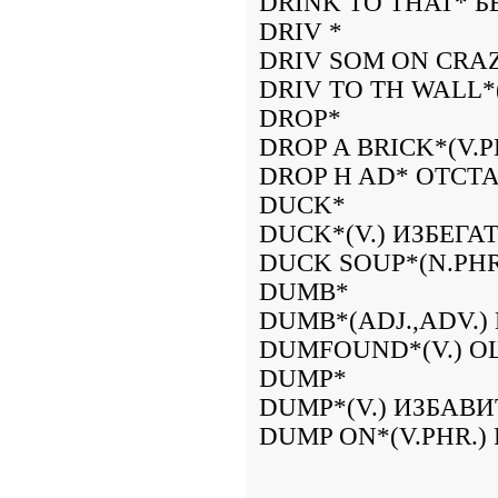
DRINK TO THAT* 
DRIV *
DRIV SOM ON CRAZ
DRIV TO TH WALL*
DROP*
DROP A BRICK*(V.
DROP H AD* ОТСТА
DUCK*
DUCK*(V.) ИЗБЕГА
DUCK SOUP*(N.PHR
DUMB*
DUMB*(ADJ.,ADV.)
DUMFOUND*(V.) 
DUMP*
DUMP*(V.) ИЗБАВИ
DUMP ON*(V.PHR.