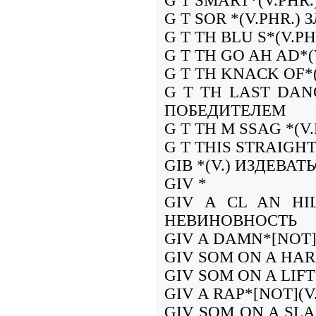
G T SMART*(V.PHR
G T SOR *(V.PHR.)
G T TH BLU S*(V.
G T TH GO AH AD*
G T TH KNACK OF*
G T TH LAST DAN
ПОБЕДИТЕЛЕМ
G T TH M SSAG *(V
G T THIS STRAIGH
GIB *(V.) ИЗДЕВАТ
GIV *
GIV A CL AN HI
НЕВИНОВНОСТЬ
GIV A DAMN*[NOT]
GIV SOM ON A HAR
GIV SOM ON A LIF
GIV A RAP*[NOT](
GIV SOM ON A SL