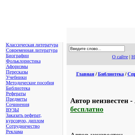
Классическая литература
Современная литература
Биографии
О сайте
|
Н
Фольклористика
Афоризмы
Пересказы
Главная
/
Библиотека
/
Сп
Учебники
Методические пособия
Библиотека
Рефераты
Автор неизвестен -
Предметы
Сочинения
бесплатно
ВУЗЫ
Заказать реферат,
курсовую, диплом
Сотрудничество
Реклама