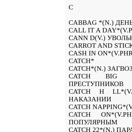
C
CABBAG *(N.) ДЕН
CALL IT A DAY*(V
CANN D(V.) УВОЛ
CARROT AND STIC
CASH IN ON*(V.PH
CATCH*
CATCH*(N.) ЗАГВО
CATCH BIG FI
ПРЕСТУПНИКОВ
CATCH H LL*(V
НАКАЗАНИИ
CATCH NAPPING*(V
CATCH ON*(V.PH
ПОПУЛЯРНЫМ
CATCH 22*(N.) П