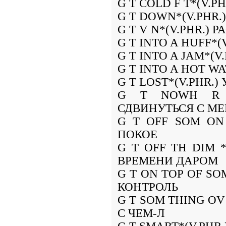
G T COLD F T*(V.P
G T DOWN*(V.PHR.
G T V N*(V.PHR.) 
G T INTO A HUFF*
G T INTO A JAM*(
G T INTO A HOT W
G T LOST*(V.PHR.)
G T NOWH R *(
СДВИНУТЬСЯ С МЕ
G T OFF SOM ON
ПОКОЕ
G T OFF TH DIM *
ВРЕМЕНИ ДАРОМ
G T ON TOP OF SO
КОНТРОЛЬ
G T SOM THING OV
С ЧЕМ-Л