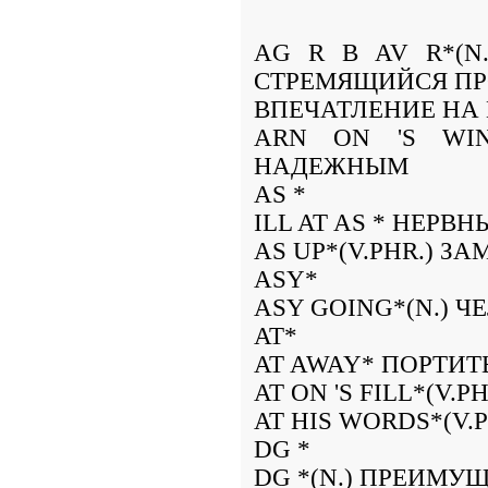
AG R B AV R*(N
СТРЕМЯЩИЙСЯ ПР
ВПЕЧАТЛЕНИЕ НА
ARN ON 'S WIN
НАДЕЖНЫМ
AS *
ILL AT AS * НЕРВН
AS UP*(V.PHR.) З
ASY*
ASY GOING*(N.) 
AT*
AT AWAY* ПОРТИТ
AT ON 'S FILL*(V.
AT HIS WORDS*(V.
DG *
DG *(N.) ПРЕИМУ