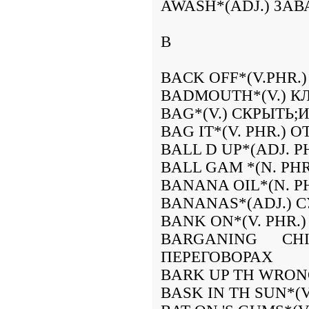
AWASH*(ADJ.) ЗА
B
BACK OFF*(V.PHR.
BADMOUTH*(V.) К
BAG*(V.) СКРЫТЬ;
BAG IT*(V. PHR.) 
BALL D UP*(ADJ.
BALL GAM *(N. P
BANANA OIL*(N. P
BANANAS*(ADJ.)
BANK ON*(V. PHR.
BARGANING CH
ПЕРЕГОВОРАХ
BARK UP TH WRON
BASK IN TH SUN*(