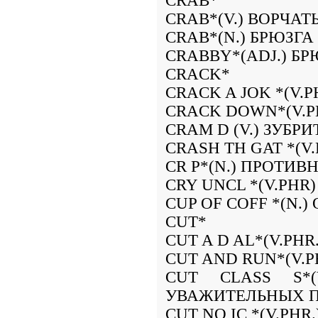
CRAB*
CRAB*(V.) ВОРЧАТ
CRAB*(N.) БРЮЗГА
CRABBY*(ADJ.) Б
CRACK*
CRACK A JOK *(V.
CRACK DOWN*(V.P
CRAM D (V.) ЗУБРИ
CRASH TH GAT *(V
CR P*(N.) ПРОТИВ
CRY UNCL *(V.PHR
CUP OF COFF *(N.
CUT*
CUT A D AL*(V.PH
CUT AND RUN*(V.P
CUT CLASS S*(
УВАЖИТЕЛЬНЫХ П
CUT NO IC *(V.PH