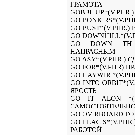
ГРАМОТА
GOBBL UP*(V.PHR
GO BONK RS*(V.PH
GO BUST*(V.PHR.)
GO DOWNHILL*(V.
GO DOWN TH DR
НАПРАСНЫМ
GO ASY*(V.PHR.) 
GO FOR*(V.PHR) 
GO HAYWIR *(V.PH
GO INTO ORBIT*(V
ЯРОСТЬ
GO IT ALON *(
САМОСТОЯТЕЛЬН
GO OV RBOARD FO
GO PLAC S*(V.PH
РАБОТОЙ