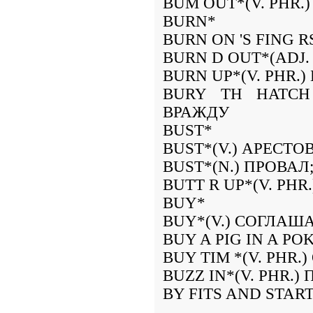
BUM OUT*(V. PHR.
BURN*
BURN ON 'S FING R
BURN D OUT*(ADJ
BURN UP*(V. PHR.
BURY TH HATCH 
ВРАЖДУ
BUST*
BUST*(V.) АРЕСТО
BUST*(N.) ПРОВА
BUTT R UP*(V. PH
BUY*
BUY*(V.) СОГЛАШ
BUY A PIG IN A PO
BUY TIM *(V. PHR.
BUZZ IN*(V. PHR
BY FITS AND STA