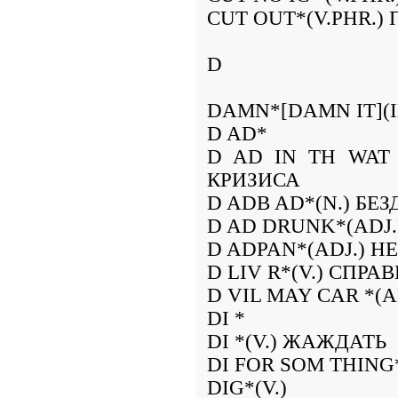
CUT OUT*(V.PHR.)
D
DAMN*[DAMN IT](IN
D AD*
D AD IN TH WAT 
КРИЗИСА
D ADB AD*(N.) Б
D AD DRUNK*(ADJ.
D ADPAN*(ADJ.) 
D LIV R*(V.) СПР
D VIL MAY CAR *(
DI *
DI *(V.) ЖАЖДАТЬ
DI FOR SOM THIN
DIG*(