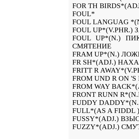
FOR TH BIRDS*(A
FOUL*
FOUL LANGUAG *(
FOUL UP*(V.PHR.)
FOUL UP*(N.) П
СМЯТЕНИЕ
FRAM UP*(N.) ЛО
FR SH*(ADJ.) НА
FRITT R AWAY*(V.
FROM UND R ON 'S
FROM WAY BACK*(
FRONT RUNN R*(N
FUDDY DADDY*(N
FULL*(AS A FIDDL
FUSSY*(ADJ.) ВЗ
FUZZY*(ADJ.) СМ