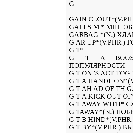
G
GAIN CLOUT*(V.P
GALLS M * МНЕ О
GARBAG *(N.) ХЛ
G AR UP*(V.PHR.)
G T*
G T A BOOST*
ПОПУЛЯРНОСТИ
G T ON 'S ACT TO
G T A HANDL ON*(
G T AH AD OF TH 
G T A KICK OUT O
G T AWAY WITH* С
G TAWAY*(N.) ПОБ
G T B HIND*(V.PH
G T BY*(V.PHR.) 