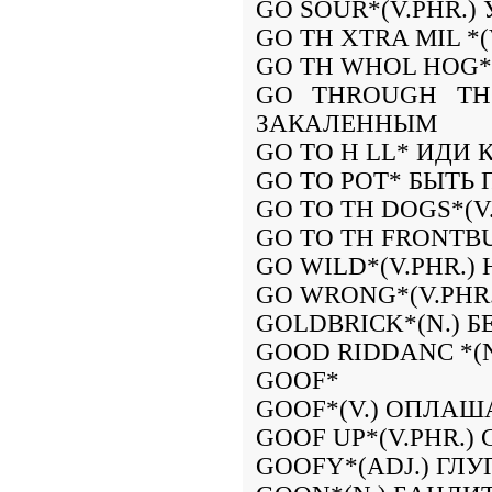
GO SOUR*(V.PHR.
GO TH XTRA MIL *
GO TH WHOL HOG*(
GO THROUGH TH 
ЗАКАЛЕННЫМ
GO TO H LL* ИДИ 
GO TO POT* БЫТЬ
GO TO TH DOGS*(V
GO TO TH FRONTB
GO WILD*(V.PHR.
GO WRONG*(V.PHR.
GOLDBRICK*(N.) 
GOOD RIDDANC *(
GOOF*
GOOF*(V.) ОПЛАШ
GOOF UP*(V.PHR.
GOOFY*(ADJ.) ГЛ