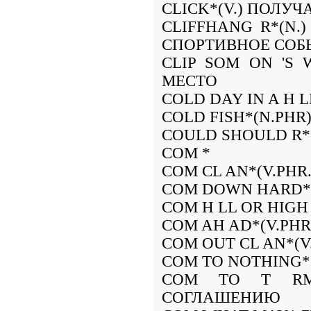
CLICK*(V.) ПОЛУЧ
CLIFFHANG R*(N
СПОРТИВНОЕ СОБ
CLIP SOM ON 'S 
МЕСТО
COLD DAY IN A H 
COLD FISH*(N.PH
COULD SHOULD R*
COM *
COM CL AN*(V.PHR
COM DOWN HARD*(
COM H LL OR HIGH
COM AH AD*(V.PHR
COM OUT CL AN*(
COM TO NOTHING*
COM TO T RMS*
СОГЛАШЕНИЮ