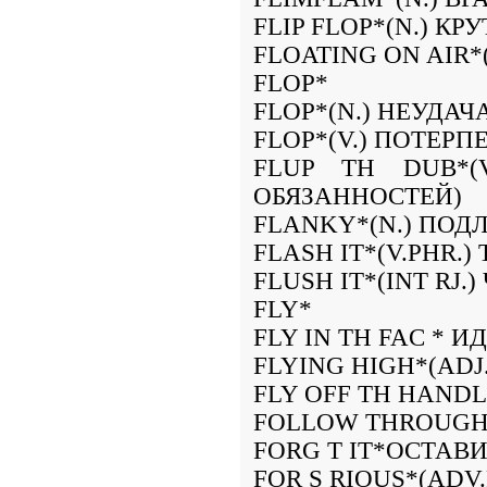
FLIP FLOP*(N.) К
FLOATING ON AIR*(
FLOP*
FLOP*(N.) НЕУДАЧ
FLOP*(V.) ПОТЕРП
FLUP TH DUB*(V
ОБЯЗАННОСТЕЙ)
FLANKY*(N.) ПОД
FLASH IT*(V.PHR.
FLUSH IT*(INT RJ
FLY*
FLY IN TH FAC * 
FLYING HIGH*(AD
FLY OFF TH HANDL 
FOLLOW THROUGH*
FORG T IT*ОСТАВИ
FOR S RIOUS*(ADV