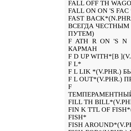
FALL OFF TH WAGO
FALL ON ON 'S FAC
FAST BACK*(N.PHR
ВСЕГДА ЧЕСТНЫМ
ПУТЕМ)
F ATH R ON 'S N 
КАРМАН
F D UP WITH*[B ]
F L*
F L LIK *(V.PHR.) 
F L OUT*(V.PHR.)
F IS
ТЕМПЕРАМЕНТНЫЙ
FILL TH BILL*(V.P
FIN K TTL OF FISH
FISH*
FISH AROUND*(V.