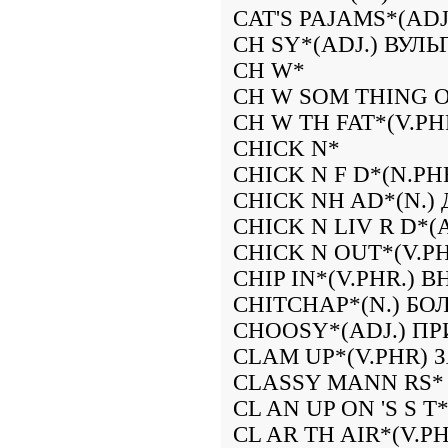
CAT'S PAJAMS*(A
CH SY*(ADJ.) ВУЛ
CH W*
CH W SOM THING 
CH W TH FAT*(V.
CHICK N*
CHICK N F D*(N.
CHICK NH AD*(N.)
CHICK N LIV R D*
CHICK N OUT*(V.P
CHIP IN*(V.PHR.) 
CHITCHAP*(N.) Б
CHOOSY*(ADJ.) П
CLAM UP*(V.PHR)
CLASSY MANN RS
CL AN UP ON 'S S 
CL AR TH AIR*(V.