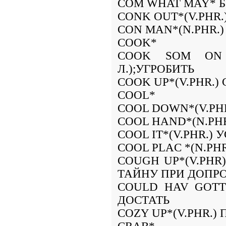
COM WHAT MAY* Б
CONK OUT*(V.PHR.
CON MAN*(N.PHR.
COOK*
COOK SOM ON '
Л.);УГРОБИТЬ
COOK UP*(V.PHR.
COOL*
COOL DOWN*(V.PH
COOL HAND*(N.PH
COOL IT*(V.PHR.)
COOL PLAC *(N.PH
COUGH UP*(V.PHR
ТАЙНУ ПРИ ДОПР
COULD HAV GOTT
ДОСТАТЬ
COZY UP*(V.PHR.)