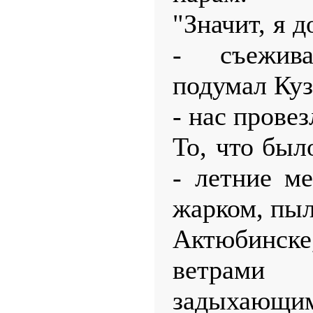
"Значит, я д
- съежив
подумал Куз
- нас провез
То, что бы
- летние м
жарком, пы
Актюбинске
ветрами
задыхающим