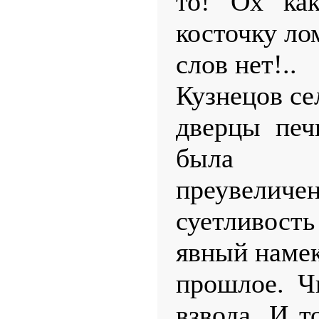
то! Ох как
косточку ло
слов нет!..
Кузнецов се
дверцы печ
была
преувели
суетливость
явный намек
прошлое. Ч
взвода. И т