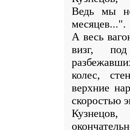
Ведь мы не
месяцев...".
А весь ваго
визг, по
разбежавши
колес, сте
верхние на
скоростью э
Кузнецов
окончател