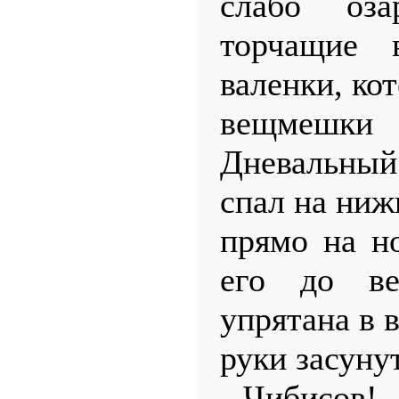
слабо оза
торчащие 
валенки, кот
вещмешки
Дневальный
спал на ниж
прямо на но
его до в
упрятана в 
руки засуну
- Чибисов! 