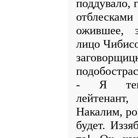
поддувало, 
отблесками
ожившее, з
лицо Чибис
заговорщиц
подобострас
- Я тепе
лейтенант
Накалим, ро
будет. Иззя