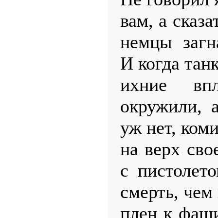
вам, а сказа
немцы загн
И когда тан
ихние вп
окружили, 
уж нет, ком
на верх сво
с пистолет
смерть, чем
плен к фаши