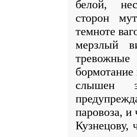
белой, не
сторон му
темноте ваг
мерзлый ви
тревож
бормотание 
слышен э
предупрежд
паровоза, и
Кузнецову, ч