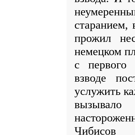
неумеренны
старанием, 
прожил нес
немецком пл
с первого 
взводе пос
услужить ка
вызыв
настороженн
Чибисов 