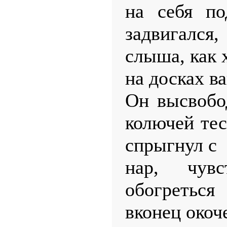
на себя по
задвигалс
слыша, как 
на досках ва
Он высвобо
колючей тес
спрыгнул с
нар, чув
обогретьс
вконец окоч