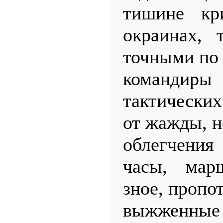
тишине кр
окраинах, 
точными по 
команди
тактических
от жажды, н
облегчени
часы, ма
зное, пропо
выжженные 