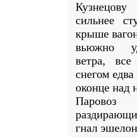
Кузнецову
сильнее ст
крыше вагон
вьюжно у
ветра, все
снегом едва
оконце над 
Парово
раздирающ
гнал эшелон