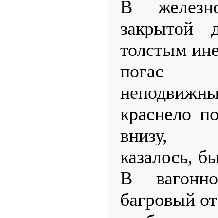
В железн
закрытой 
толстым ине
погас о
неподви
краснело по
внизу,
казалось, б
В вагонн
багровый от