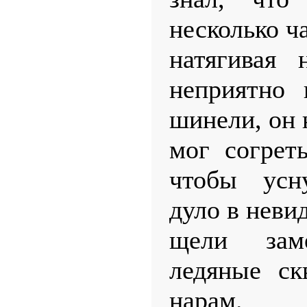
несколько ча
натягивая 
неприятно 
шинели, он 
мог согреть
чтобы усну
дуло в нев
щели заме
ледяные ск
нарам.