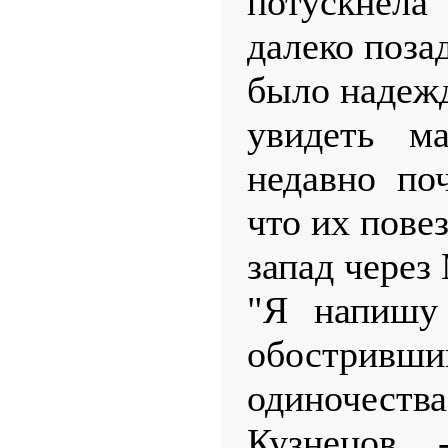
потускнела 
далеко поза
было надеж
увидеть м
недавно по
что их повез
запад через
"Я напишу 
обострив
одиночества
Кузнецов, 