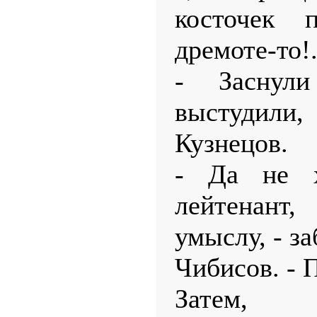
косточек 
дремоте-то!.
- Заснул
выстудили, 
Кузнецов.
- Да не х
лейтенант
умыслу, - з
Чибисов. - 
Затем, 