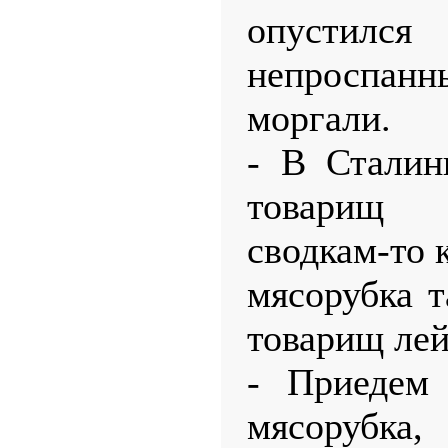
опусти
непроспанны
моргали.
- В Сталинг
товарищ 
сводкам-то 
мясорубка т
товарищ лей
- Приедем 
мясорубка,