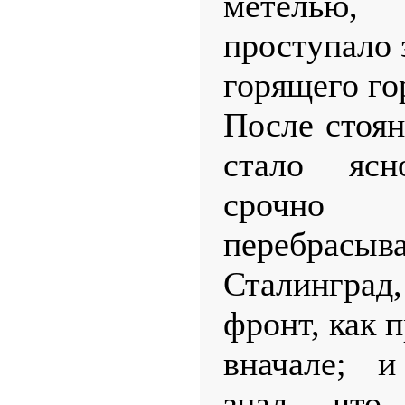
метель
проступало 
горящего го
После стоян
стало яс
срочно
перебр
Сталинград
фронт, как 
вначале; и
знал, что 