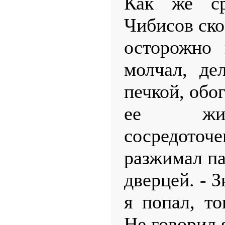
Как же ср
Чибисов ско
осторожно 
молчал, де
печкой, обо
ее жив
сосредот
разжимал п
дверцей. - З
я попал, то
Не говорил 