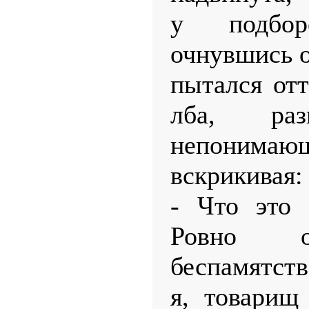
у подбо
очнувшись о
пытался от
лба, раз
непонимающ
вскрикивая:
- Что это 
Ровно о
беспамятст
я, товарищ