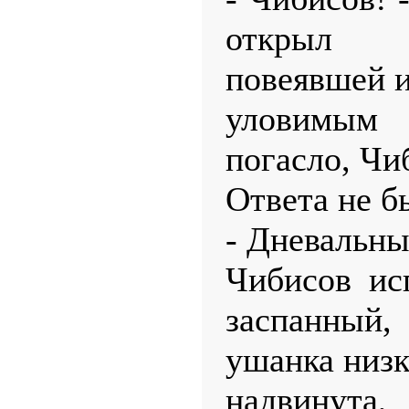
открыл 
повеявшей и
уловимым
погасло, Чи
Ответа не б
- Дневальн
Чибисов ис
заспанный,
ушанка низк
надвинута,