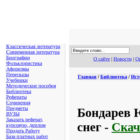
Классическая литература
Современная литература
Биографии
О сайте
|
Новости
|
Оп
Фольклористика
Афоризмы
Пересказы
Главная
/
Библиотека
/
Ист
Учебники
Методические пособия
Библиотека
Рефераты
Сочинения
Предметы
Бондарев 
ВУЗЫ
Заказать реферат,
снег -
Скач
курсовую, диплом
Продать Работу
База платных работ