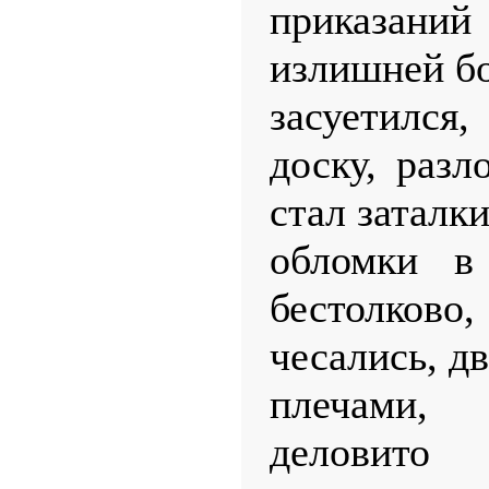
приказан
излишней б
засуетился
доску, разл
стал заталк
обломки в
бестолко
чесались, д
плечами, 
деловито