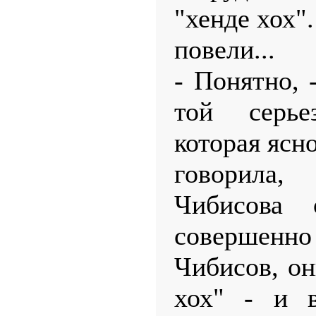
"хенде хох"
повели...
- Понятно, 
той серье
которая ясн
говорила
Чибисова
совершенно 
Чибисов, он
хох" - и 