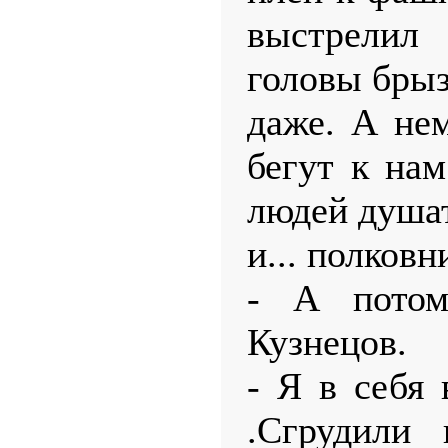
выстрелил 
головы бры
даже. А не
бегут к на
людей душат
и... полковн
- А потом
Кузнецов.
- Я в себя 
.Сгрудили 