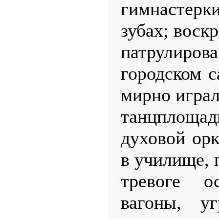
гимнастерк
зубах; воск
патрулиро
городском с
мирно играл
танцпло
духовой орк
в училище, 
тревоге 
вагоны, у