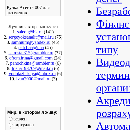
Ручка Агента 007 для
Безраб
экзаменов
Фінанс
Лучшие автора конкурса
1.
saleon@bk.ru
(141)
устано
2.
sergeyoksanalit@mail.ru
(75)
3.
sammum@yandex.ru
(45)
типу
4.
patr1cia@i.ua
(45)
5.
starosta.315@rambler.ru
(37)
6.
efrem.irina@gmail.com
(24)
Видео
7.
panochkina@rambler.ru
(6)
8.
Irisha198769@mail.ru
(6)
термин
9.
vodolazhskaya@inbox.ru
(6)
10.
ivan2000@mail.ru
(3)
органи
Акреди
розрах
Мир, в котором я живу:
реален
Автома
виртуален