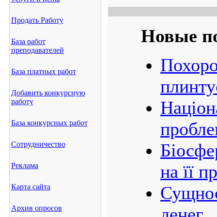
Продать Работу
Новые п
База работ
преподавателей
Похоро
База платных работ
плинту
Добавить конкурсную
работу
Націон
База конкурсных работ
пробле
Сотрудничество
Біосфе
Реклама
на її 
Карта сайта
Сущнос
Архив опросов
денег