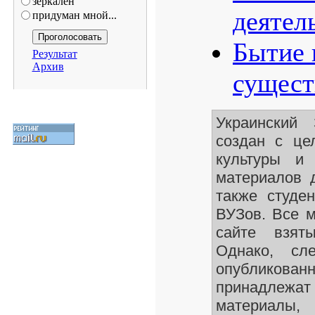
зеркален
деятел
придуман мной...
Бытие 
Результат
Архив
сущест
Украинский
создан с це
культуры и 
материалов 
также студе
ВУЗов. Все 
сайте взят
Однако, сле
опубликован
принадлежа
материалы