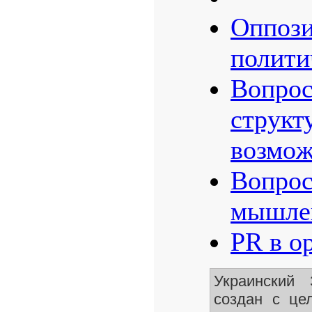
Оппози
полити
Boпpoc
cтpyкт
вoзмoж
Boпpoc
мышлe
PR в о
Украинский
создан с це