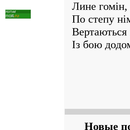
Лине гомін,
По степу н
Вертаються 
Із бою додо
Новые п