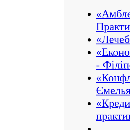
«Амбле
Практи
«Лечеб
«Еконо
- Філі
«Конфл
Ємелья
«Креди
практи