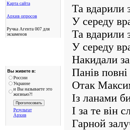
Карта сайта
Та вдарили 
Архив опросов
У середу вр
Ручка Агента 007 для
Та вдарили 
экзаменов
У середу вр
Накидали за
Панів повні 
Вы живете в:
России
Отак Максим
Украине
и Вы называете это
жизнью?!
Із ланами би
І за те він с
Результат
Архив
Гарной залу