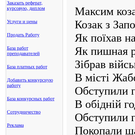
Заказать реферат,
Максим коза
курсовую, диплом
Козак з Зап
Услуги и цены
Як поїхав н
Продать Работу
Як пишная 
База работ
преподавателей
Зібрав війсь
База платных работ
В місті Жаб
Добавить конкурсную
работу
Обступили 
База конкурсных работ
В обідній го
Сотрудничество
Обступили г
Реклама
Покопали ш