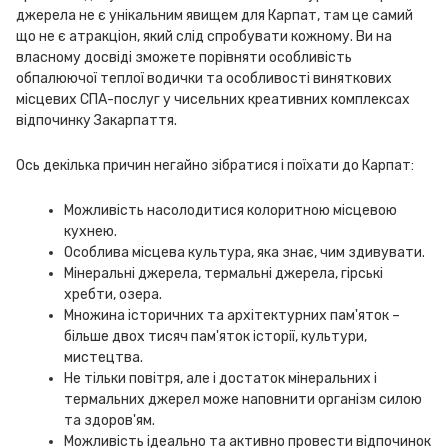
джерела не є унікальним явищем для Карпат, там це самий
що не є атракціон, який слід спробувати кожному. Ви на
власному досвіді зможете порівняти особливість
обпалюючої теплої водички та особливості виняткових
місцевих СПА-послуг у чисельних креативних комплексах
відпочинку Закарпаття.
Ось декілька причин негайно зібратися і поїхати до Карпат:
Можливість насолодитися колоритною місцевою
кухнею.
Особлива місцева культура, яка знає, чим здивувати.
Мінеральні джерела, термальні джерела, гірські
хребти, озера.
Множина історичних та архітектурних пам'яток –
більше двох тисяч пам'яток історії, культури,
мистецтва.
Не тільки повітря, але і достаток мінеральних і
термальних джерел може наповнити організм силою
та здоров'ям.
Можливість ідеально та активно провести відпочинок