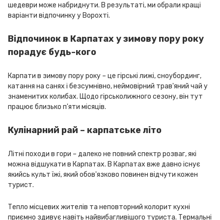
шедеври може набриднути. В результаті, ми обрали кращі
варіанти відпочинку у Ворохті.
Відпочинок в Карпатах у зимову пору року
порадує будь-кого
Карпати в зимову пору року – це гірські лижі, сноубординг,
катання на санях і безсумнівно, неймовірний трав'яний чай у
знаменитих колибах. Щодо гірськолижного сезону, він тут
працює близько п'яти місяців.
Кулінарний рай – карпатське літо
Літні походи в гори – далеко не повний спектр розваг, які
можна відшукати в Карпатах. В Карпатах вже давно існує
якийсь культ їжі, який обов'язково повинен відчути кожен
турист.
Тепло місцевих жителів та неповторний колорит кухні
приємно здивує навіть найвибагливішого туриста. Термальні