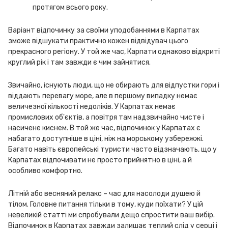
протягом всього року.
Варіант відпочинку за своїми уподобаннями в Карпатах
зможе відшукати практично кожен відвідувач цього
прекрасного регіону. У той же час, Карпати однаково відкриті
круглий рік і там завжди є чим зайнятися.
Звичайно, існують люди, що не обирають для відпустки гори і
віддають перевагу море, але в першому випадку немає
величезної кількості недоліків. У Карпатах немає
промислових об'єктів, а повітря там надзвичайно чисте і
насичене киснем. В той же час, відпочинок у Карпатах є
набагато доступніше в ціні, ніж на морському узбережжі.
Багато навіть європейські туристи часто відзначають, що у
Карпатах відпочивати не просто прийнятно в ціні, а й
особливо комфортно.
Літній або весняний релакс – час для насолоди душею й
тілом. Головне питання тільки в тому, куди поїхати? У цій
невеликій статті ми спробували дещо спростити ваш вибір.
Відпочинок в Карпатах завжди залишає теплий слід у серці і