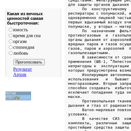
Какая из вечных
ценностей самая
быстротечная:
юность
время для сна
оргазм
стипендия
любовь
Результат
Архив