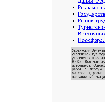
Дании. Реф
Реклама в 
Государст
Рынок труд
Туристско
Восточног
Ноосфера.
Украинский Зелены
украинской культу
украинских школьни
ВУЗов. Все матери
источников. Однак
работ в первую 
материалы, размещ
название публикации