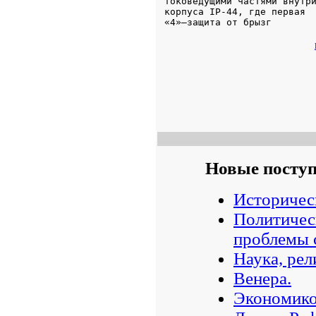
Новые посту
Историчес
Политическ
проблемы 
Наука, рел
Венера.
Экономико