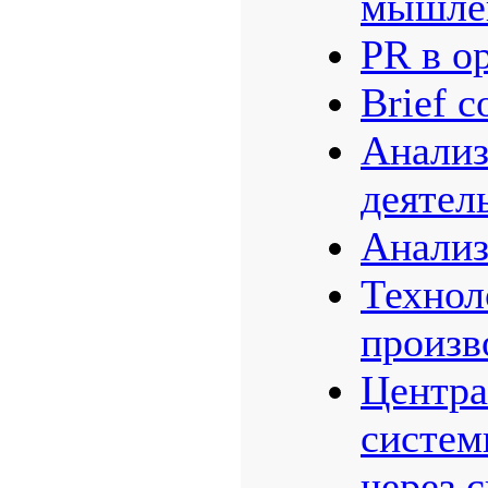
мышлe
PR в о
Brief c
Анализ
деятел
Анализ
Технол
произв
Центра
систем
через 