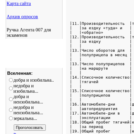
Карта сайта
Архив опросов
Ручка Агента 007 для
экзаменов
Вселенная:
добра и изобильна..
недобра и
изобильна...
добра и
неизобильна...
недобра и
неизобильна...
зеркальна...