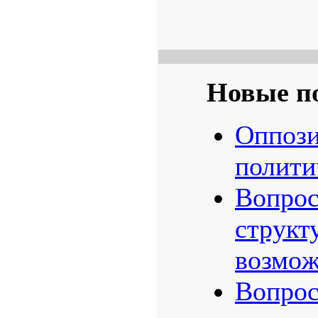
Новые п
Оппози
полити
Boпpoc
cтpyкт
вoзмoж
Boпpoc