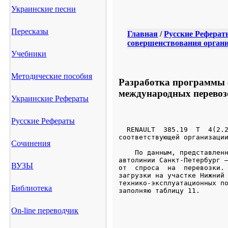
Украинские песни
Пересказы
Главная
/
Русские Рефера
совершенствования орган
Учебники
Методические пособия
Разработка программы 
международных перевозо
Украинские Рефераты
Русские Рефераты
  RENAULT  385.19  Т  4(2.2  с  полуприцепом  SCHMITZ  SCD20ВО   при
соответствующей организации движения.

    По данным, представленным в  п.п.  2.1.,  можно  спроектировать  работу
автолинии Санкт-Петербург — Нижний Новгород — Казань — Ижевск в  зависимости
от  спроса  на  перевозки.  Кроме  того,  появляется  возможность   обратной
загрузки на участке Нижний Новгород — Санкт-Петербург.  По  данным  расчетов
технико-эксплуатационных показателей и производственной  программы  для  АТС
заполняю таблицу 11.
                                                                 Таблица 11.

                            Показатели работы АТС


|Показатели использования|Ед.|Обоз-|В    |В    |В    |В    |Итого за|
|и производительности АТС|изм|на-че|сред-|сред-|сред-|сред-|год     |
|                        |.  |ние  |нем  |нем  |нем  |нем  |        |
|                        |   |     |за I |за II|за   |за IV|        |
|                        |   |     |квар-|квар-|III  |квар-|        |
|                        |   |     |тал  |тал  |квар-|тал  |        |
|                        |   |     |     |     |тал  |     |        |
|1. |Объем перевозок     |ч  |Qмес |550  |500  |450  |500  |6000    |
|   |«туда» и («обратно»)|   |     |(400)|(400)|(400)|(400)|(4800)  |
|   |/ всего             |   |     |     |     |     |     |10800   |
|2. |Время в наряде      |ч  |Тн   |11.62                    |—       |
|3. |Длина плеча         |км |Lп   |206                      |206     |
|4. |Число участков      |   |nу   |4                        |4       |
|   |маршрута            |   |     |                         |        |
|5. |Число плечей,       |   |nп   |1                        |1       |
|   |обслуживаемых данным|   |     |                         |        |
|   |АТП                 |   |     |                         |        |
|6. |К-т использования   |   |kо   |0.73                     |0.73    |
|   |календарного времени|   |     |                         |        |
|7. |Среднесуточный      |км |lсс  |456                      |456     |
|   |пробег              |   |     |                         |        |
|8. |Срок доставки груза |ч  |tд   |54.8 (35.9)              |54.8    |
|   |«туда» и («обратно»)|   |     |                         |(35.9)  |
|9. |Число седельных     |   |АЭ1  |1.15 |1.04 |0.85 |1.04 |1       |
|   |тягачей для 1-го    |   |     |(пр. |(пр.1|(пр. |(пр. |        |
|   |плеча               |   |     |1)   |)    |1)   |1)   |        |
|10.|Коэффициент         |   |(рд  |0.85 |0.85 |0.85 |0.85 |0.85    |
|   |использования       |   |     |     |     |     |     |        |
|   |пробега на 1-м плече|   |     |     |     |     |     |        |


                                                     Продолжение таблицы 11.


|11.|Производительность  |т  |Uе   |21.8 |21.8 |21.8 |21.8 |—       |
|   |за ездку «туда» и   |   |     |(18.2|(18.2|(18.2|(18.2|        |
|   |«обратно»           |   |     |)    |)    |)    |)    |        |
|12.|Производительность  |ткм|Wе   |4496 |4496 |4496 |4496 |—       |
|   |за ездку            |   |     |(3754|(3754|(3754|(3754|        |
|   |                    |   |     |)    |)    |)    |)    |        |
|13.|Число оборотов для  |   |noпм |4.41 |4.41 |4.41 |4.41 |—       |
|   |полуприцепа в месяц |   |     |(пр. |(пр. |(пр. |(пр. |        |
|   |                    |   |     |4)   |4)   |4)   |4)   |        |
|13.|Число полуприцепов  |   |Ппм  |7.3  |7.1  |6.8  |7.1  |7       |
|   |на маршруте         |   |     |(пр.7|(пр.7|(пр.7|(пр.7|        |
|   |                    |   |     |)    |)    |)    |)    |        |
|14.|Списочное количество|   |Асп  |1.37 |1.26 |1.05 |1.26 |1       |
|   |тягачей             |   |     |(пр. |(пр. |(пр. |(пр. |        |
|   |                    |   |     |1)   |1)   |1)   |1)   |        |
|15.|Списочное количество|   |Псп  |7.85 |7.85 |7.85 |7.85 |8       |
|   |полуприцепов        |   |     |(пр. |(пр. |(пр.
Сочинения
ВУЗЫ
Библиотека
On-line переводчик