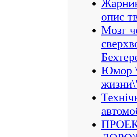
Жарник
опис т
Мозг ч
сверхв
Бехтер
Юмор \
жизни\
Техніч
автомо
ПРОЕ