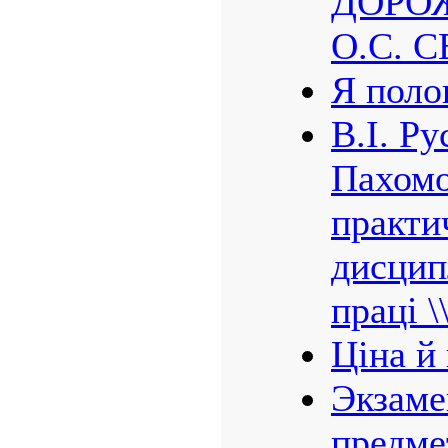
ДОРОЖ
О.С. 
Я полон
В.І. Ру
Пахомо
практи
дисцип
праці \
Ціна й
Экзаме
предме